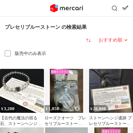
プレセリブルーストーン の検索結果
並び替え
販売中のみ表示
3,200
1,850
20,000
¥
¥
¥
【古代の魔法の宿る
ローズクオーツ プレ
ストーンヘンジ遺跡 プ
石、ストーンヘンジ】
セリブルーストー
レセリブルーストーン
天然石プレセリブルー
ン ブレスレット
トップ ヒーリング 証明