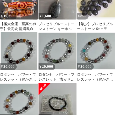
19,393
1,600
800
¥
¥
¥
【極大金運・至高の御
プレセリブルーストー
【希少】プレセリブル
守】最高級 龍鱗鳳血 九
ンストーン キーホルダ
ーストーン 6mm玉
眼亀甲天珠×稀少隕石霊
ー キーリング
24個セット パワース
石 護法童子
トーン
20,000
20,000
20,000
¥
¥
¥
ロダンセ パワー・ブ
ロダンセ パワー・ブ
ロダンセ パワー・ブ
レスレット（豊かさ
レスレット（豊かさ
レスレット（豊かさ
①） 仕事運・富・繁
④）守り
⑤）天使とのコミュニ
栄・金運
ケーション