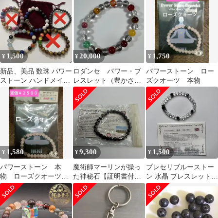
ストーン ブレスレット
天然石
書付
1,500
20,000
1,750
¥
¥
¥
新品、美品 数珠 パワー
ロダンセ パワー・ブ
パワーストーン ロー
ストーン ハンドメイド
レスレット（豊かさ
ズクオーツ 本物
あり
②） 生命力を高める
1,580
9,300
1,500
¥
¥
¥
パワーストーン 本
魔術師マーリンが操っ
プレセリブルーストー
物 ローズクオーツ
た神秘石【証明書付
ン 水晶 ブレスレット
ブレスレット 天然
き】ストーンヘンジ◆
証明書付き
石 金運
プレセリブルーストー
ン