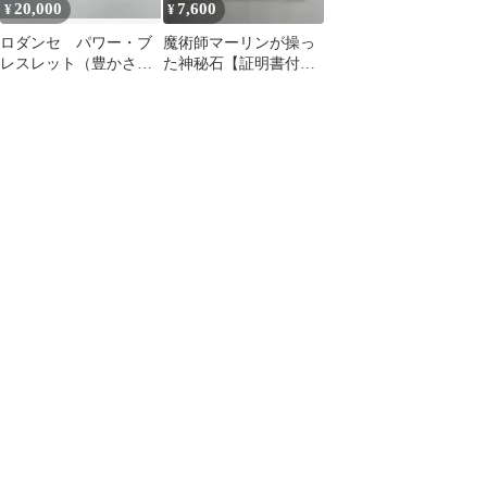
20,000
7,600
¥
¥
ロダンセ パワー・ブ
魔術師マーリンが操っ
レスレット（豊かさ
た神秘石【証明書付
③）バラ色の人生
き】ストーンヘンジ◆
プレセリブルーストー
ン