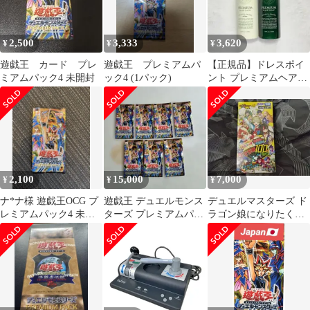
2,500
3,333
3,620
¥
¥
¥
遊戯王 カード プレ
遊戯王 プレミアムパ
【正規品】ドレスポイ
ミアムパック4 未開封
ック4 (1パック)
ント プレミアムヘアソ
ープ・ヘアパック225ml
セット
2,100
15,000
7,000
¥
¥
¥
ナ*ナ様 遊戯王OCG プ
遊戯王 デュエルモンス
デュエルマスターズ ド
レミアムパック4 未開
ターズ プレミアムパッ
ラゴン娘になりたくな
封
ク4 【新品未開封】
いっ！ 未開封BOX