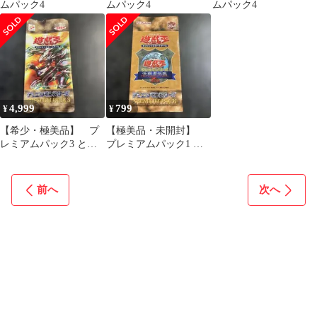
ムパック4
ムパック4
ムパック4
4,999
799
¥
¥
【希少・極美品】 プ
【極美品・未開封】
レミアムパック3 とて
プレミアムパック1 と
も綺麗
ても綺麗
前へ
次へ