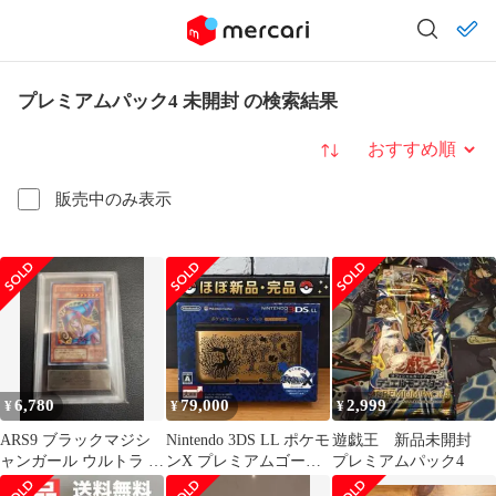
プレミアムパック4 未開封 の検索結果
並び替え
販売中のみ表示
6,780
79,000
2,999
¥
¥
¥
ARS9 ブラックマジシ
Nintendo 3DS LL ポケモ
遊戯王 新品未開封
ャンガール ウルトラ プ
ンX プレミアムゴール
プレミアムパック4
レミアムパック4
ド 完品