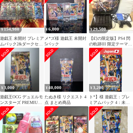
154,980
6,000
29,500
¥
¥
¥
遊戯王 未開封 プレミア
メ*ズ様 遊戯王 未開封
【幻の限定版】PS4 閃
ムパック2&ダークセレ
5パック
の軌跡III 限定テーマ・
モニー 豪華5パックセ
BGM 1TB 箱説付
ット
3,000
40,000
3,200
¥
¥
¥
遊戯王OCG デュエルモ
たぬき様 リクエスト 4
ト*】様 遊戯王：プレ
ンスターズ PREMIUM
点 まとめ商品
ミアムパック 4：未開
PACK 4 未開封1つ
封