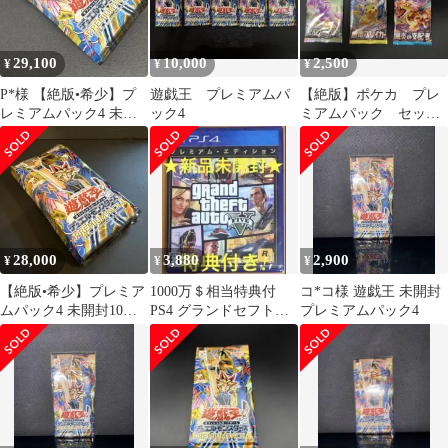
29,100
10,000
2,500
¥
¥
¥
P*️様 【絶版•希少】プ
遊戯王 プレミアムパ
【絶版】ポケカ プレ
レミアムパック4 未開
ック4
ミアムパック セッ
封10パック（帯付き）
ト 未開封3パック ま
美品
とめ売り
28,000
3,880
2,900
¥
¥
¥
【絶版•希少】プレミア
1000万＄相当特典付
コ*コ様 遊戯王 未開封
ムパック4 未開封10パ
PS4 グランドセフトオ
プレミアムパック4
ック（帯付き）美品
ートV GTA5 グラセフV