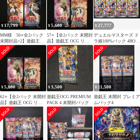
17,799
5,600
27,777
¥
¥
¥
MM様 56⭐️全2パック
57⭐️【全2パック 未開封
デュエルマスターズ ド
未開封品×2】遊戯王
品】遊戯王 OCG リミ
ラ娘100%パック 4BOX
OCG リミテッドエディ
テッドエディション4
新品未開封 シュリンク
ション5
マリク
付き
5,800
3,500
11,500
¥
¥
¥
62⭐️【全2パック 未開封
遊戯王OCG PREMIUM
遊戯王 未開封 プレミア
品】遊戯王 OCG リミ
PACK 4 未開封パック
ムパック4
テッドエディション4
マリク