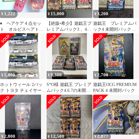
1,222
15,000
3,200
¥
¥
¥
♦️ ヘアケア４点セッ
【絶版•希少】遊戯王プ
遊戯王 プレミアムパ
ト オルビスヘアトリ
レミアムパック3 、4、
ック4 未開封パック
ートメントウルリスピ
5 未開封 美品
PP4 5
ンクネコ ヒマワリ
5,800
9,300
2,700
¥
¥
¥
ホットウィール 2パッ
S*O様 遊戯王 プレミア
遊戯王OCG PREMIUM
ク トヨタ チェイサー
ムパック4.6.7の未開封
PACK 4 未開封パック
JZX 100 スープラ 4台
品
2,800
12,500
2,877
¥
¥
¥