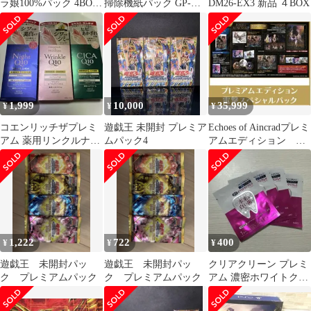
ラ娘100%パック 4BOX
掃除機紙パック GP-
DM26-EX3 新品 ４BOX
新品未開封 シュリンク
2000FS こぼさんパック
付き
×2
1,999
10,000
35,999
¥
¥
¥
コエンリッチザプレミ
遊戯王 未開封 プレミア
Echoes of Aincradプレミ
アム 薬用リンクルナイ
ムパック4
アムエディション 電
ト リンクルホワイト
撃スペシャルパック
CICAリペア
1,222
722
400
¥
¥
¥
遊戯王 未開封パッ
遊戯王 未開封パッ
クリアクリーン プレミ
ク プレミアムパック
ク プレミアムパック
アム 濃密ホワイトクリ
アパック 3回分