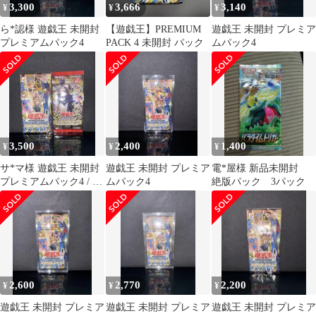
3,300
3,666
3,140
¥
¥
¥
ら*認様 遊戯王 未開封
【遊戯王】PREMIUM
遊戯王 未開封 プレミア
プレミアムパック4
PACK 4 未開封 パック
ムパック4
3,500
2,400
1,400
¥
¥
¥
サ*マ様 遊戯王 未開封
遊戯王 未開封 プレミア
電*屋様 新品未開封
プレミアムパック4 / デ
ムパック4
絶版パック 3パック
ュエリストパック
2,600
2,770
2,200
¥
¥
¥
遊戯王 未開封 プレミア
遊戯王 未開封 プレミア
遊戯王 未開封 プレミア