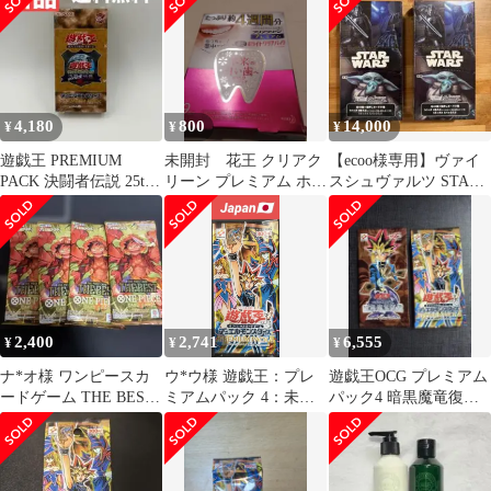
4,180
800
14,000
¥
¥
¥
遊戯王 PREMIUM
未開封 花王 クリアク
【ecoo様専用】ヴァイ
PACK 決闘者伝説 25th
リーン プレミアム ホワ
スシュヴァルツ STAR
未開封BOX
イトクリアパック 9回
WARS Vol.2 4箱
分
2,400
2,741
6,555
¥
¥
¥
ナ*オ様 ワンピースカ
ウ*ウ様 遊戯王：プレ
遊戯王OCG プレミアム
ードゲーム THE BEST
ミアムパック 4：未開
パック4 暗黒魔竜復活
プレミアムブースター
封
未開封パックセット
4パッ