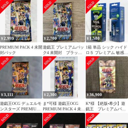
ホットウィール 赤
ォーランナー ホット
４
ウィール３
2,999
2,700
1,580
¥
¥
¥
PREMIUM PACK 4 未開
遊戯王 プレミアムパッ
1箱 単品 シック ハイド
封パック
ク4 未開封 ブラック
ロ５ プレミアム 敏感肌
マジシャン ガール
コンボパック 刃付＋替
刃４コ
3,111
2,300
36,900
¥
¥
¥
遊戯王OCG デュエルモ
ま*可様 遊戯王OCG
K*様 【絶版•希少】遊
ンスターズ PREMIUM
PREMIUM PACK 4 未開
戯王 プレミアムパッ
PACK 4 未開封1つ
封パック
ク2 未開封＋おまけ希
少空パック