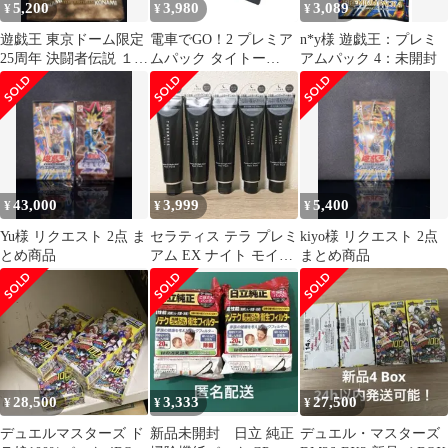
5,200
3,980
3,089
¥
¥
¥
遊戯王 東京ドーム限定
電車でGO！2 プレミア
n*y様 遊戯王：プレミ
25周年 決闘者伝説 １
ムパック タイトー
アムパック 4：未開封
BOX新品未開封 シュリ
PlayStation用ゲーム
ンク 付き
43,000
3,999
5,400
¥
¥
¥
Yu様 リクエスト 2点 ま
セラティス テラ プレミ
kiyo様 リクエスト 2点
とめ商品
アム EX ナイト モイス
まとめ商品
ト ヘアパック 5点
28,500
3,333
27,500
¥
¥
¥
デュエルマスターズ ド
新品未開封 日立 純正
デュエル・マスターズ