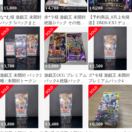
15,000
4,700
8,280
¥
¥
¥
な*む様 遊戯王 未開封
赤*ラ様 遊戯王 未開封
【予約商品_8月上旬発
パック 5パックまとめ
絶版2パック その他セ
送】DM26-EX3 デュエ
vol.6/プレミアムパック
ット
ル・マスターズTCG キ
な
ャラプレミアムパック
ドラゴン娘になりたく
ないっ! 文化祭だョ!全
員集合!!ドラ娘
3,700
3,880
2,500
¥
¥
¥
遊戯王 未開封 パック2
遊戯王OCG プレミアム
ズ*モ様 遊戯王 未開封
種 / 未開封トークン
パック4 絶版パックセ
プレミアムパック4
ット
3,800
3,400
6,500
¥
¥
¥