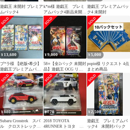
遊戯王 未開封 プレミア
k*m様 遊戯王 プレミ
遊戯王 プレミアムパッ
ムパック4
アムパック4新品未開封
ク4 未開封
×4
13,600
9,000
5,000
¥
¥
¥
ブ*ラ様 【絶版•希少】
58⭐️【全2パック 未開封
popin様 リクエスト 4点
遊戯王プレミアムパッ
品】遊戯王 OCG リミ
まとめ商品
ク３、4、5 計３パッ
テッドエディション5
ク 未開封 美
海馬
880
770
2,500
¥
¥
¥
Subaru Crosstrek スバ
2018 TOYOTA
遊戯王 プレミアムパ
ル クロストレック
4RUNNER トヨタ フ
ック4 未開封パック