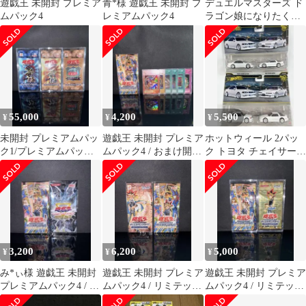
遊戯王 未開封 プレミア
青*様 遊戯王 未開封 プ
デュエルマスターズ ド
ムパック4
レミアムパック4
ラゴン娘になりたくな
いっ！ 未開封BOX
55,000
4,200
5,500
¥
¥
¥
未開封 プレミアムパッ
遊戯王 未開封 プレミア
ホットウィール 2パッ
ク1/プレミアムパック2/
ムパック4 / おまけ開封
ク トヨタ チェイサー
ダークセレモニーエデ
済み6枚
JZX 100 スープラ 4台
ィション
3,200
6,200
5,000
¥
¥
¥
み*ぃ様 遊戯王 未開封
遊戯王 未開封 プレミア
遊戯王 未開封 プレミア
プレミアムパック4 / ム
ムパック4 / リミテッド
ムパック4 / リミテッド
ービーズパック
エディション4
エディション6