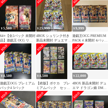
5,500
25,999
9,999
¥
¥
¥
64⭐️【全2パック 未開封
4BOX シュリンク付き
遊戯王OCG PREMIUM
品】遊戯王 OCG リミ
新品未開封 デュエマ ド
PACK 4 未開封 4パック
テッドエディション4
ラゴン娘 DM26-EX3
セット
マリク
4,500
4,500
22,000
¥
¥
¥
遊戯王OCG プレミアム
【絶版】ポケカ プレ
4BOX 新品未開封 デュ
パック4 3パック
ミアムパック セッ
エマ ドラゴン娘 DM26-
ト 未開封6パック ま
EX3
とめ売り