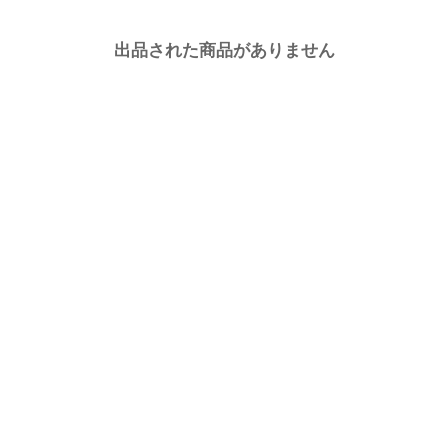
出品された商品がありません