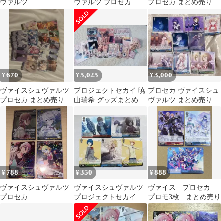
ヴァルツ
ヴァルツ プロセカ
プロセカ まとめ売り
CD特典 プロモ PR
5枚
カード9枚セット
670
5,025
3,000
¥
¥
¥
ヴァイスシュヴァルツ
プロジェクトセカイ 暁
プロセカ ヴァイスシュ
プロセカ まとめ売り
山瑞希 グッズまとめ売
ヴァルツ まとめ売り(5
り
枚目まであり)
788
350
888
¥
¥
¥
ヴァイスシュヴァルツ
ヴァイスシュヴァルツ
ヴァイス プロセカ
プロセカ
プロジェクトセカイ 5
プロモ3枚 まとめ売り
枚セット