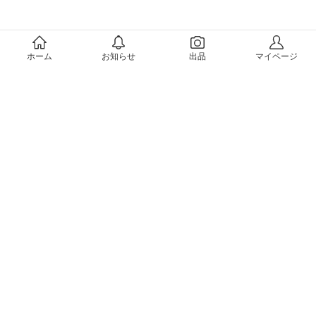
メルカリについて
ホーム
お知らせ
出品
マイページ
会社概要（運営会社）
採用情報
プレスリリース
公式ブログ
プレスキット
メルカリUS
メルカリShops
m department（エムデパ）
ヘルプ
ヘルプセンター（ガイド・お問い合わせ）
メルカリShopsでショップを開設する
メルカリShops ショップ管理画面にログイン
メルカリShops出店者向けガイド
お問い合わせ一覧
フリーワードから商品をさがす
プライバシーと利用規約