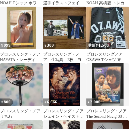
NOAH Tシャツ ホワイ
選手イラストフェイス
NOAH 髙橋碧 トレカ
ト
タオル 未使用
トレーディングカード
999
300
1,500
¥
¥
現在 ¥
プロレスリング・ノア
プロレスリング・ノ
プロレスリングノア
HAYATAトレーディン
ア 生写真 2枚 ヨ
OZAWA Tシャツ 東京
グカード 奇跡の歯ブラ
ネ・大原
限定ご当地Tシャツ 浴
シ
衣ver
800
6,666
2,000
¥
¥
¥
プロレスリング・ノア
プロレスリング・ノア
プロレスリング・ノア
うちわ
シェイン・ヘイスト
The Second Navig 08 日
OZAWA ポスター B2サ
本武道館 DVD
イズ