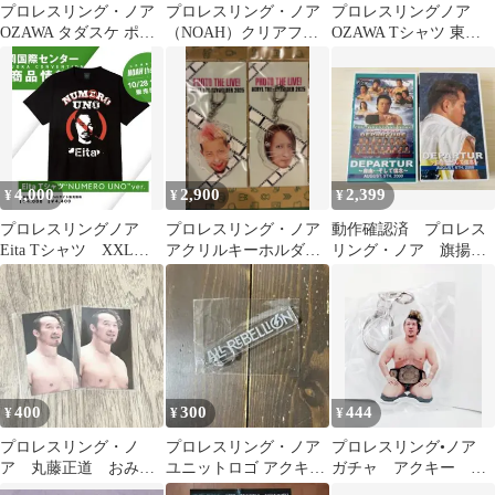
プロレスリング・ノア
プロレスリング・ノア
プロレスリングノア
OZAWA タダスケ ポス
（NOAH）クリアファ
OZAWA Tシャツ 東京
ター B2サイズ
イル 2024.9.14
限定ご当地Tシャツ 駅
員ver
4,000
2,900
2,399
¥
¥
¥
プロレスリングノア
プロレスリング・ノア
動作確認済 プロレス
Eita Tシャツ XXLサ
アクリルキーホルダー
リング・ノア 旗揚げ2
イズ NOAH 新品未開
2種セットHAYATA YO-
連戦ビデオ2本セット
封
HEY
400
300
444
¥
¥
¥
プロレスリング・ノ
プロレスリング・ノア
プロレスリング•ノア
ア 丸藤正道 おみく
ユニットロゴ アクキー
ガチャ アクキー
じトレーディングカー
ALL REBELLION
YOSHIKI INAMURA