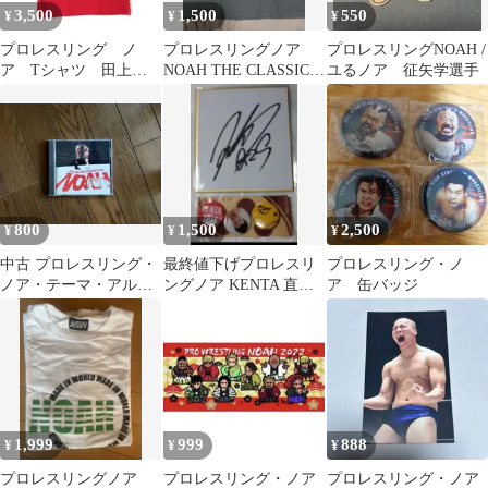
3,500
1,500
550
¥
¥
¥
プロレスリング ノ
プロレスリングノア
プロレスリングNOAH /
ア Tシャツ 田上
NOAH THE CLASSIC
ユるノア 征矢学選手
明 引退記念 ザラス
プロレスTシャツ
トタンゴ
800
1,500
2,500
¥
¥
¥
中古 プロレスリング・
最終値下げプロレスリ
プロレスリング・ノ
ノア・テーマ・アルバ
ングノア KENTA 直筆
ア 缶バッジ
ム～For Evolution
サイン入りミニ色紙＆
缶バッジセット
1,999
999
888
¥
¥
¥
プロレスリングノア
プロレスリング・ノア
プロレスリング・ノア