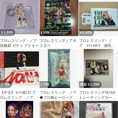
ド 2枚セット
1,999
500
1,699
¥
¥
¥
プロレスリング・ノア
プロレスリングノアポ
プロレスリング・ノ
高橋碧 ガチャ アクキー
スター
ア YO-HEY 彼氏風
ボイス
700
780
1,980
¥
¥
現在 ¥
【中古】その他CD プ
プロレスリング・ノア
プロレスリングNOAH
ロレスリング・ノア・
◆プロ格ヒーローズ 本
トレーディングカー
テーマ・アルバム～For
田多聞 (未開封)
ド GHCチャンピオン
Evolution
ベルト ノア