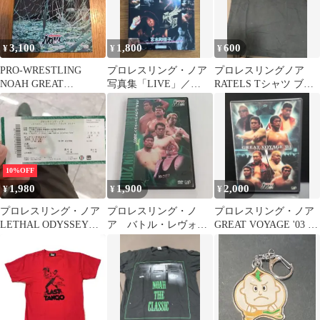
3,100
1,800
600
¥
¥
¥
PRO-WRESTLING
プロレスリング・ノア
プロレスリングノア
NOAH GREAT
写真集「LIVE」／
RATELS Tシャツ ブラ
VOYAGE'09 in T…
【限定】丸藤正道特別
ック
仕様カバー
10%OFF
1,980
1,900
2,000
¥
¥
¥
プロレスリング・ノア
プロレスリング・ノ
プロレスリング・ノア
LETHAL ODYSSEY
ア バトル・レヴォリ
GREAT VOYAGE '03 日
TOUR 2026
ューション 2001 DVD
本武道館 DVD