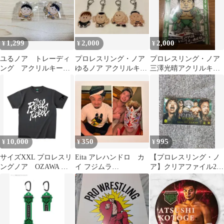
1,299
2,000
2,000
¥
¥
¥
ユるノア トレーディ
プロレスリング・ノア
プロレスリング・ノア
ング アクリルキーホ
ゆるノア アクリルキー
三澤光晴アクリルキー
ルダー プロレスリン
ホルダー4個セット
ホルダー
グ・ノア 稲畑勝巳
10,000
350
995
¥
¥
¥
サイズXXL プロレスリ
Eita アレハンドロ カ
【プロレスリング・ノ
ングノア OZAWA ビ
イ フジムラ
ア】クリアファイル2枚
ンテージver. Tシャツ
HAKOBUNEトレーディ
&ステッカー
ングカード2枚