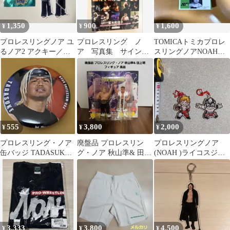
1,350
900
1,600
¥
¥
¥
プロレスリングノア ユ
プロレスリング ノ
TOMICAトミカプロレ
るノア2 アクキー／ス
ア 写真集 サイン
スリングノアNOAH三
テッカー AMAKUSA選
クリアファイル
沢光晴
手
555
3,800
2,000
¥
¥
¥
プロレスリング・ノア
廃盤品 プロレスリン
プロレスリングノア
缶バッジ TADASUKE
グ・ノア 秋山準& 田上
(NOAH )ライコスジ
選手
明 フィギュア 美品
ム アクリルキーホル
ダー 2種
3,333
3,800
4,500
¥
¥
¥