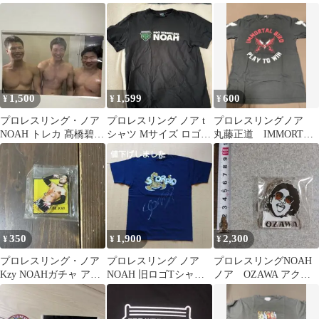
ィングカード 25〜26年
DEPARTURE
分
1,500
1,599
600
¥
¥
¥
プロレスリング・ノア
プロレスリング ノア t
プロレスリングノア
NOAH トレカ 髙橋碧
シャツ Mサイズ ロゴ
丸藤正道 IMMORTAL
小柳勇斗 鶴屋浩斗
ブラック
BIRD Tシャツ ブラック
350
1,900
2,300
¥
¥
¥
プロレスリング・ノア
プロレスリング ノア
プロレスリングNOAH
Kzy NOAHガチャ アク
NOAH 旧ロゴTシャツ
ノア OZAWA アクリ
リルキーホルダー
紺色 LLサイズ
ルキーホルダー フィ
ギュア