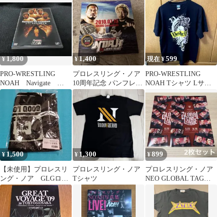
1,800
1,400
599
¥
¥
現在 ¥
PRO-WRESTLING
プロレスリング・ノア
PRO-WRESTLING
NOAH Navigate
10周年記念 パンフレッ
NOAH Tシャツ Lサイ
for Evolutio
ト
ズ 黒
1,500
1,300
899
¥
¥
¥
【未使用】プロレスリ
プロレスリング・ノア
プロレスリング・ノア
ング・ノア GLGロ
Tシャツ
NEO GLOBAL TAG
ゴ スポーツ タオ
LEAGUE クリアファイ
ル サイン有
ル