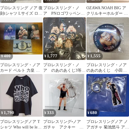
プロレスリング ノア 復
プロレスリング・ノ
OZAWA NOAH BIG ア
刻tシャツ Lサイズ ロゴ
ア PNロゴワッペン付
クリルキーホルダー プ
旗揚げ記念 2023 新品
き スウェットハーフパ
ロレスリング・ノア
ンツ 2XL
400
1,777
1,555
¥
¥
¥
プロレスリング・ノア
プロレスリング・ノ
プロレスリング・ノア
カード ベルト 力皇 永
ア のあのあくじ3等ハ
のあのあくじ 小田嶋
源 小川 4枚 セット プ
ンドタオルT2000X
大樹 缶バッジ
ロレス
1,790
333
680
¥
¥
¥
プロレスリングノア T
プロレスリング•ノア
プロレスリングノア ノ
シャツ Who will be left
ガチャ アクキー マ
アガチャ 菊池悠斗 アク