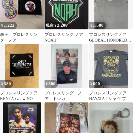
1,222
2,200
1,500
¥
現在 ¥
¥
拳王 プロレスリン
プロレスリング ノア
プロレスリングノア
グ・ノア
NOAH
GLOBAL HONORED
CROWN Tシャツ
380
300
600
¥
¥
¥
プロレスリングノア
プロレスリング・ノ
プロレスリングノア
KENTA rvddw NO
ア トレカ
HAYATA Tシャツ ブラ
MERCY ステッカー
ック