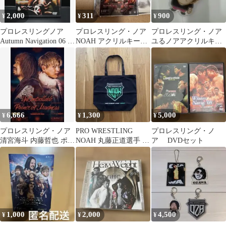
2,000
311
900
¥
¥
¥
プロレスリングノア
プロレスリング・ノア
プロレスリング・ノア
Autumn Navigation 06 日
NOAH アクリルキーホ
ユるノアアクリルキー
本武道館 DVD
ルダー 遠藤哲哉 征矢学
ホルダー RYUSEI
6,666
1,300
5,000
¥
¥
¥
プロレスリング・ノア
PRO WRESTLING
プロレスリング・ノ
清宮海斗 内藤哲也 ポス
NOAH 丸藤正道選手 直
ア DVDセット
ター B2サイズ
筆サイン入り トートバ
ッグ
1,000
2,000
4,500
¥
¥
¥