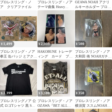
プロレスリング・ノ
プロレスリング・ノア
OZAWA NOAH アクリ
ア クリアファイル
テーマ曲集 Heavy
ルキーホルダー プロレ
Weight
スリング・ノア
1,499
2,999
500
¥
¥
¥
プロレスリング・ノア
HAKOBUNE トレーデ
プロレスリング・ノア
拳王 缶バッジ とアクリ
ィング カード プロ
大和田 侑 NOAHガチャ
ルキーホルダー2個セッ
レスリング・ノア
アクリルキーホルダー
ト
OZAWA
1,399
3,500
350
¥
¥
¥
プロレスリングノア 公
プロレスリング・ノア
プロレスリング・ノア
式 ロゴTシャツ 黒 Sサ
OZAWA『BET ALL』T
横須賀 ススムNOAHガ
イズ NOAH
シャツGOLD ver【S】
チャ アクリルスタンド