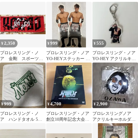
standing
サ北宮
リルキーホルダー
2,350
999
555
¥
¥
¥
プロレスリング・ノ
プロレスリング・ノア
プロレスリング・ノア
ア 金剛 スポーツタ
YO-HEYステッカー 2
YO-HEY アクリルキー
オル
枚セット
ホルダー
999
4,700
2,900
¥
¥
¥
プロレスリング・ノ
プロレスリング・ノア
プロレスリングノア
ア ハンドタオル 5枚
創立10周年記念大会
アクリルキーホルダー
セット
DVD-BOX〈3枚組〉
OZAWA