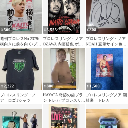
500
5,555
808
¥
¥
¥
週刊プロレスNo.2379/
プロレスリング・ノア
プロレスリング・ノア
横向きに前を向く/プロ
OZAWA 内藤哲也 ポス
NOAH 直筆サイン色紙
レスリング・ノア
ター B2サイズ
モハメド・ヨネ
2,222
800
1,500
¥
¥
¥
プロレスリング・ノ
HAYATA 奇跡の歯ブラ
プロレスリングノア 潮
ア ロゴTシャツ
シ トレカ プロレスリン
崎豪 トレカ
グノア