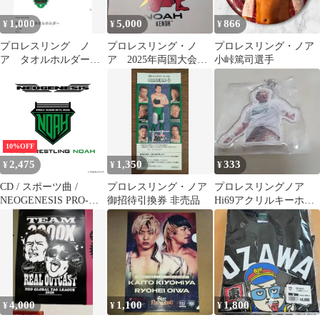
1,000
5,000
866
¥
¥
¥
プロレスリング ノ
プロレスリング・ノ
プロレスリング・ノア
ア タオルホルダー
ア 2025年両国大会
小峠篤司選手
キーホルダー ストラ
売店特典ポスター 拳
ップ
王
10%OFF
2,475
1,350
333
¥
¥
¥
CD / スポーツ曲 /
プロレスリング・ノア
プロレスリングノア
NEOGENESIS PRO-
御招待引換券 非売品
Hi69アクリルキーホル
WRESTLING NOAH
ダー
ENTRANCE MUSIC
4,000
1,100
1,800
¥
¥
¥