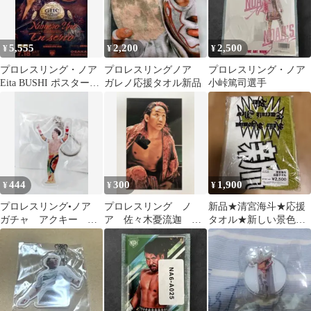
5,555
2,200
2,500
¥
¥
¥
プロレスリング・ノア
プロレスリングノア
プロレスリング・ノア
Eita BUSHI ポスター
ガレノ応援タオル新品
小峠篤司選手
B2サイズ
444
300
1,900
¥
¥
¥
プロレスリング•ノア
プロレスリング ノ
新品★清宮海斗★応援
ガチャ アクキー 丸
ア 佐々木憂流迦
タオル★新しい景色見
藤正道
HAKOBUNEカード
せてくれ！★プロレス