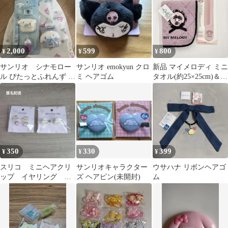
2,000
599
800
¥
¥
¥
サンリオ シナモロー
サンリオ emokyun クロ
新品 マイメロディ ミニ
ル ぴたっとふれんず お
ミ ヘアゴム
タオル(約25×25cm)＆前
でかけ小物セット＆ヘ
髪コームセット 未使用
アクリップ
品
350
330
399
¥
¥
¥
スリコ ミニヘアクリ
サンリオキャラクター
ウサハナ リボンヘアゴ
ップ イヤリング す
ズ ヘアピン(未開封)
ム
みっコぐらし えびて
んのしっぽ