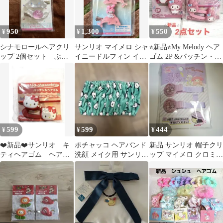
950
1,300
550
¥
¥
¥
シナモロールヘアクリ
サンリオ マイメロ シャ
⭐︎新品⭐︎My Melody ヘア
ップ 2個セット ぷっ
イニードルフィン イル
ゴム 2P &パッチン・ヘ
くりったい
カ 前髪クリップ ヘアク
アゴムセット
リップ
599
599
444
¥
¥
¥
❤️新品❤️サンリオ キ
ポチャッコ ヘアバンド
新品 サンリオ 帽子クリ
ティヘアゴム ヘアピ
洗顔 メイク用 サンリオ
ップ マイメロ クロミ
ンセット
グリーン
ピンク 匿名配送