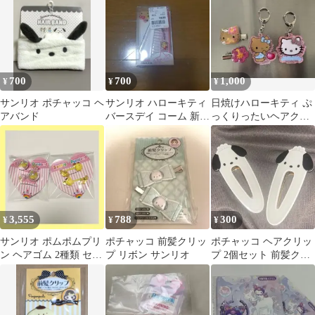
オ 折りたたみコーム
700
700
1,000
¥
¥
¥
サンリオ ポチャッコ ヘ
サンリオ ハローキティ
日焼けハローキティ ぷ
アバンド
バースデイ コーム 新品
っくりったいヘアクリ
未開封
ップ サンリオ キーホ
ルダーセット
3,555
788
300
¥
¥
¥
サンリオ ポムポムプリ
ポチャッコ 前髪クリッ
ポチャッコ ヘアクリッ
ン ヘアゴム 2種類 セッ
プ リボン サンリオ
プ 2個セット 前髪クリ
ト
ップ