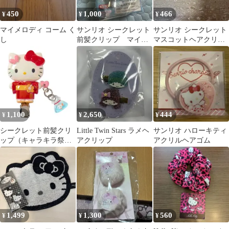
450
1,000
466
¥
¥
¥
マイメロディ コーム く
サンリオ シークレット
サンリオ シークレット
し
前髪クリップ マイス
マスコットヘアクリッ
ウィートピアノ さん
プ ベビー シナモロール
りおきゃらくたーず
シナモン
1,100
2,650
444
¥
¥
¥
シークレット前髪クリ
Little Twin Stars ラメヘ
サンリオ ハローキティ
ップ（キャラキラ祭
アクリップ
アクリルヘアゴム
り！） ハローキティ 浴
衣 金魚すくい
1,499
1,300
560
¥
¥
¥