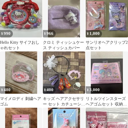
990
966
1,000
¥
¥
¥
Hello Kitty サイフおし
クロミ ティッシュケー
サンリオヘアクリップ2
ゃれセット
ス ティッシュカバー
点セット
480
400
3,000
¥
¥
¥
マイメロディ 刺繍ヘア
キッズ ヘアアクセサリ
リトルツインスターズ
ゴム
ー セット カチューシャ
ヘアゴムセット 収納ケ
ヘアゴム ヘアピン レ
ース付き
ース