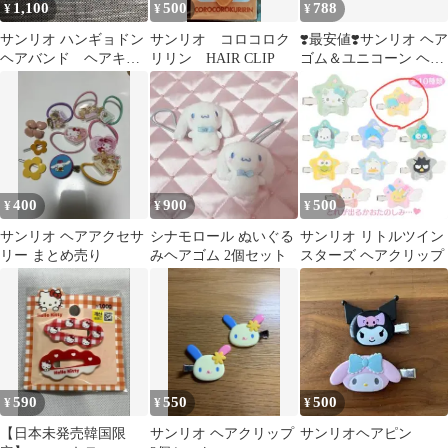
1,100
500
788
¥
¥
¥
サンリオ ハンギョドン
サンリオ コロコロク
❣️最安値❣️サンリオ ヘア
ヘアバンド ヘアキャ
リリン HAIR CLIP
ゴム＆ユニコーン ヘア
ップ
クリップ セット計15点
400
900
500
¥
¥
¥
サンリオ ヘアアクセサ
シナモロール ぬいぐる
サンリオ リトルツイン
リー まとめ売り
みヘアゴム 2個セット
スターズ ヘアクリップ
590
550
500
¥
¥
¥
【日本未発売韓国限
サンリオ ヘアクリップ
サンリオヘアピン