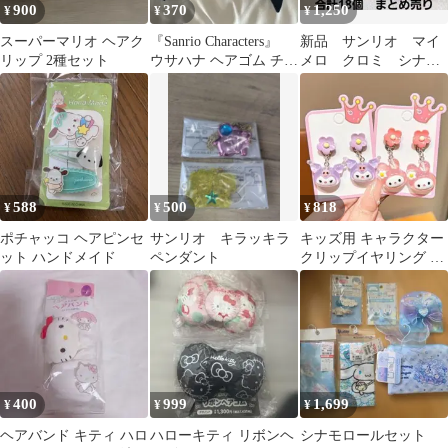
900
370
1,250
¥
¥
¥
スーパーマリオ ヘアク
『Sanrio Characters』
新品 サンリオ マイ
リップ 2種セット
ウサハナ ヘアゴム チャ
メロ クロミ シナモ
ーム付き
ロール他 シュシュ
ヘアゴム まとめ売り
588
500
818
¥
¥
¥
ポチャッコ ヘアピンセ
サンリオ キラッキラ
キッズ用 キャラクター
ット ハンドメイド
ペンダント
クリップイヤリング 2
種セット
400
999
1,699
¥
¥
¥
ヘアバンド キティ ハロ
ハローキティ リボンヘ
シナモロールセット