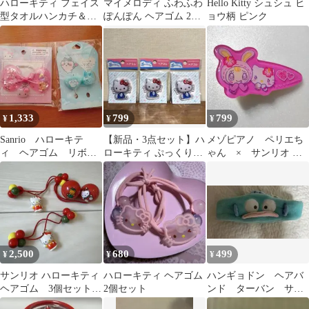
ハローキティ フェイス
マイメロディ ふわふわ
Hello Kitty シュシュ ヒ
型タオルハンカチ＆前
ぽんぽん ヘアゴム 2個
ョウ柄 ピンク
髪クリップ 2点セット
セット
1,333
799
799
¥
¥
¥
Sanrio ハローキテ
【新品・3点セット】ハ
メゾピアノ ペリエち
ィ ヘアゴム リボ
ローキティ ぷっくりっ
ゃん × サンリオ
ン シャカシャカ 新
たい ヘアゴム サンリオ
ハローキティ ヘアク
品未開封 ちいかわ
レトロ
リップ ピンク
2,500
680
499
¥
¥
¥
サンリオ ハローキティ
ハローキティ ヘアゴム
ハンギョドン ヘアバ
ヘアゴム 3個セット
2個セット
ンド ターバン サン
レトロ レア
リオ