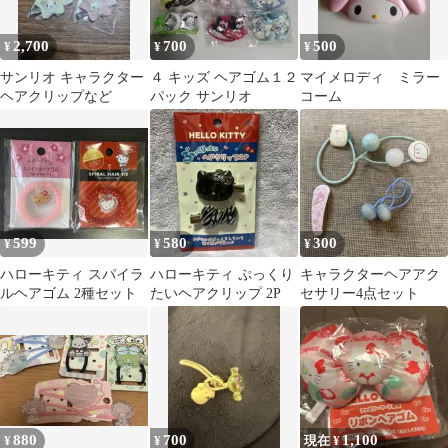
2,700
700
500
¥
¥
¥
サンリオ キャラクター
４ キッズ ヘアゴム１２
マイメロディ ミラー
ヘアクリップなど
パック サンリオ
コーム
599
580
300
¥
¥
¥
ハローキティ スパイラ
ハローキティ ぷっくり
キャラクターヘアアク
ルヘアゴム 2種セット
たいヘアクリップ 2P
セサリー4点セット
880
700
1,100
¥
¥
現在 ¥