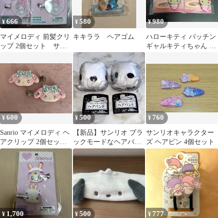
666
580
980
¥
¥
¥
マイメロディ 前髪クリ
キキララ ヘアゴム
ハローキティ パッチン
ップ 2個セット サン
ギャルキティちゃん ぎ
リオショップ購入品
ゃるりーぬ ヘアアクセ
サリー
600
500
760
¥
¥
¥
Sanrio マイメロディ ヘ
【新品】サンリオ ブラ
サンリオキャラクター
アクリップ 2個セッ
ックモードなヘアバン
ズ ヘアピン 4個セット
ト デコあり
ド ポチャッコ 2個
1,700
500
777
¥
¥
¥