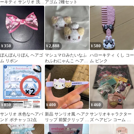
ーキティ サンリオ 洗顔
アゴム 2種セット
ホワイト 白
350
2,888
580
¥
¥
¥
ぼんぼんりぼん ヘアゴ
マシュマロみたいなふ
ハローキティ くし コー
ム リボン
わふわにゃんこ ヘアク
ム ピンク
リップ
850
400
460
¥
¥
¥
サンリオ 水色なヘアバ
新品 サンリオ風 ヘアク
サンリオキャラクター
ンド ポチャッコ2点
リップ 前髪クリップ ヘ
ズ ヘアピン コーム ポ
アアクセサリー 400円
ーチ セット