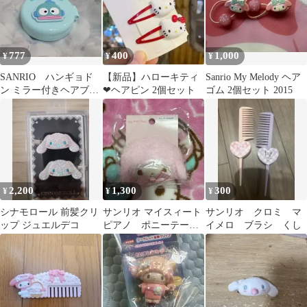
777
400
1,000
¥
¥
¥
SANRIO ハンギョド
【新品】ハローキティ
Sanrio My Melody ヘア
ン ミラー付きヘアブラ
❤︎ヘアピン 2個セット
ゴム 2個セット 2015
シ キーホルダー
2,200
1,300
300
¥
¥
¥
シナモロール 前髪クリ
サンリオ マイスィート
サンリオ クロミ マ
ップ ジュエルデコ
ピアノ ポニーテール
イメロ ブラシ くし
ホルダー 新品