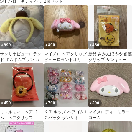
定】ハローキティ ヘア
2個セット
ピンセット 赤と白
999
800
480
¥
¥
¥
サンリオピューロラン
マイメロ ヘアクリップ
新品 みかんぼうや 前髪
ド ポムポムプリン カチ
ピューロランドオリジ
クリップ サンキューマ
ューシャ
ナル商品
ート
450
700
500
¥
¥
¥
リトルミィ ヘアゴ
２７ キッズ ヘアゴム１
マイメロディ ミラー
ム ヘアクリップ
２パック サンリオ
コーム