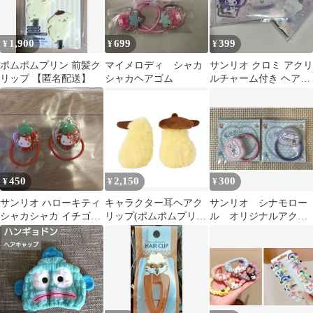
1,900
699
399
¥
¥
¥
ポムポムプリン 前髪ク
マイメロディ シャカ
サンリオ クロミ アクリ
リップ 【匿名配送】
シャカヘアゴム
ルチャーム付き ヘアゴ
ム
450
2,150
300
¥
¥
¥
サンリオ ハローキティ
キャラクター耳ヘアク
サンリオ シナモロー
シャカシャカ イチゴヘ
リップ(ポムポムプリ
ル オリジナルアクリ
アゴム
ン) ピューロランド
ルヘアゴム