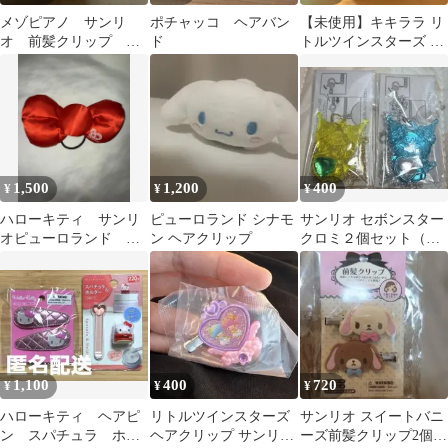
メゾピアノ サンリ
ポチャッコ ヘアバン
【未使用】キキララ リ
オ 前髪クリップ キ
ド
トルツインスターズ ヘ
ティ
アゴム ヘアアクセサリ
ー サンリオ
1,500
1,200
400
¥
¥
¥
ハローキティ サンリ
ピューロランド シナモ
サンリオ セボンスター
オピューロランド リ
ン ヘアクリップ
クロミ２個セット（イ
ボン ヘアゴム 20周
エロー、ブルー）
年記念 kitty
1,100
400
720
¥
¥
¥
ハローキティ ヘアピ
リトルツインスターズ
サンリオ スイートバニ
ン スパチュラ ホル
ヘアクリップ サンリオ
ーズ前髪クリップ2個セ