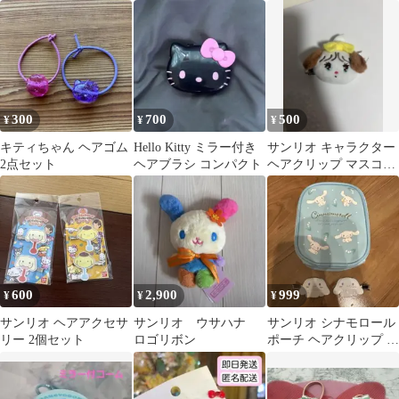
ダー
ガチャ
ット
300
700
500
¥
¥
¥
キティちゃん ヘアゴム
Hello Kitty ミラー付き
サンリオ キャラクター
2点セット
ヘアブラシ コンパクト
ヘアクリップ マスコッ
ト
600
2,900
999
¥
¥
¥
サンリオ ヘアアクセサ
サンリオ ウサハナ
サンリオ シナモロール
リー 2個セット
ロゴリボン
ポーチ ヘアクリップ セ
ット