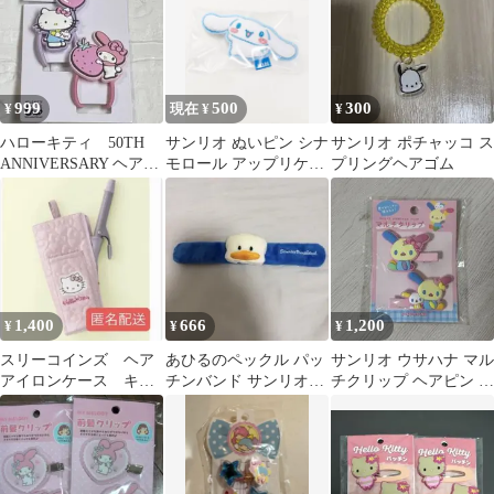
999
500
300
¥
現在 ¥
¥
ハローキティ 50TH
サンリオ ぬいピン シナ
サンリオ ポチャッコ ス
ANNIVERSARY ヘアゴ
モロール アップリケバ
プリングヘアゴム
ム マイメロディ 髪
ッジ
ゴム
1,400
666
1,200
¥
¥
¥
スリーコインズ ヘア
あひるのペックル パッ
サンリオ ウサハナ マル
アイロンケース キテ
チンバンド サンリオピ
チクリップ ヘアピン 2
ィ スリコ 3coins
ューロランド
個セット