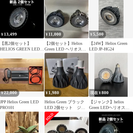
13,499
11,000
5,500
¥
¥
¥
【黒2個セット】
【2個セット】Helios
【24W】Helios Green
HELIOS GREEN LED
Green LED ヘリオスグ
LED JP-HG24
HG24 植物育成ライト
リーン
22,000
1,980
800
¥
¥
現在 ¥
JPP Helios Green LED
Helios Green ブラック
【ジャンク】helios
PRO101
LED 2個セット ジャ
Green LEDヘリオスグ
ンク
リーン ライト 植物