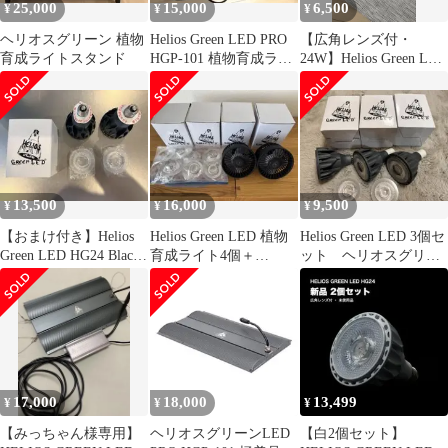
25,000
15,000
6,500
¥
¥
¥
ヘリオスグリーン 植物
Helios Green LED PRO
【広角レンズ付・
育成ライトスタンド
HGP-101 植物育成ライ
24W】Helios Green LED
ト
JP-HG24
13,500
16,000
9,500
¥
¥
¥
【おまけ付き】Helios
Helios Green LED 植物
Helios Green LED 3個セ
Green LED HG24 Black
育成ライト4個＋
ット ヘリオスグリー
2個セット
BARRELファン2個
ン
17,000
18,000
13,499
¥
¥
¥
【みっちゃん様専用】
ヘリオスグリーンLED
【白2個セット】