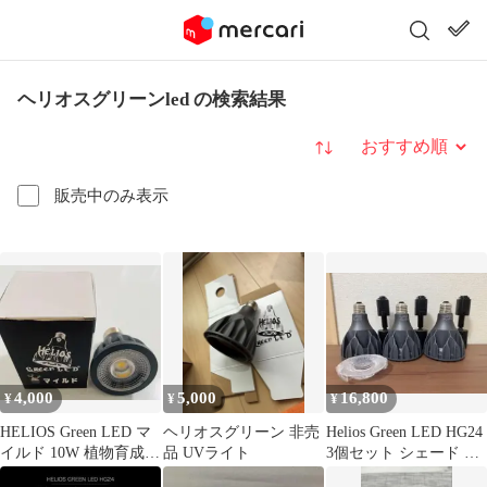
ヘリオスグリーンled の検索結果
並び替え
販売中のみ表示
4,000
5,000
16,800
¥
¥
¥
HELIOS Green LED マ
ヘリオスグリーン 非売
Helios Green LED HG24
イルド 10W 植物育成ラ
品 UVライト
3個セット シェード ソ
イト
ケット付