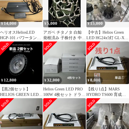
観賞魚 人気 長寿命 明
るさ調整 インテリア お
しゃれ
14,000
5,000
15,000
¥
¥
¥
ヘリオスHeliosLED
アガベ チタノタ 白鯨
【中古】Helios Green
HGP-101 パワータンク
発根済み 子株付き 中～
LED HG24x5灯 GL-X 2
付 パキプスグラキリ
大株 良株 抜き苗
灯
ス
12,800
32,000
8,000
¥
¥
¥
【黒2個セット】
Helios Green LED PRO
【残り1点】MARS
HELIOS GREEN LED
100W 4枚セット ドライ
HYDRO TS600 育成ラ
HG24 植物育成ライト
バー付
イト 単品 動作確認済
①