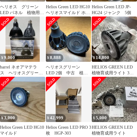
ヘリオス グリーン
Helios Green LED HG10
Helios Green LED JP-
LED パネル 植物用ラ
ヘリオスマイルド ホワ
HG24 ジャンク 5個
イト
イト2個セット
9,000
8,888
14,800
¥
¥
¥
barrel ネオアマテラ
ヘリオスグリーン
HELIOS GREEN LED
ス ヘリオスグリーン
LED 2個 中古 植物
植物育成用ライト 3個
(ジャンク)セット
育成ライト
セット 広角レンズ付
20W LED
3,000
42,999
5,000
¥
¥
¥
Helios Green LED HG10
Helios Green LED PRO 3
HELIOS GREEN LED
マイルド
枚 HGP-303
植物育成用ライト