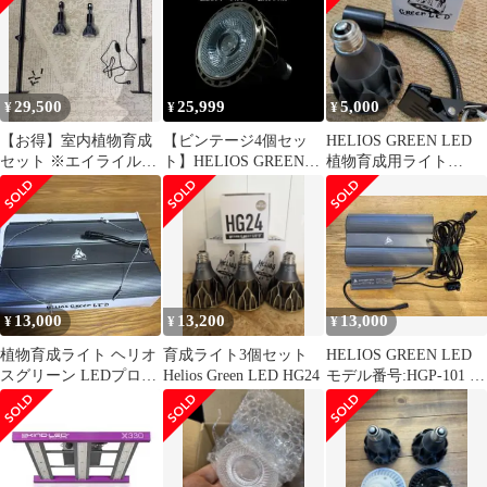
29,500
25,999
5,000
¥
¥
¥
【お得】室内植物育成
【ビンテージ4個セッ
HELIOS GREEN LED
セット ※エイライルマ
ト】HELIOS GREEN
植物育成用ライト
タルユーティライネン
LED HG24 植物育成
BARRELクリップ
様専用
13,000
13,200
13,000
¥
¥
¥
植物育成ライト ヘリオ
育成ライト3個セット
HELIOS GREEN LED
スグリーン LEDプロ
Helios Green LED HG24
モデル番号:HGP-101 植
hgp101
物育成ライト