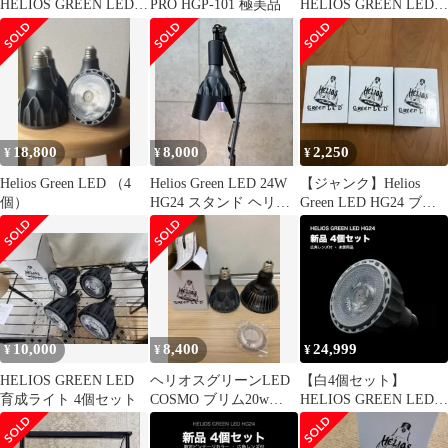
HELIOS GREEN LED
PRO HGP-101 極美品
HELIOS GREEN LED
101
HG24 植物育成ライト
18,800
8,000
2,250
¥
¥
¥
Helios Green LED （4
Helios Green LED 24W
【ジャンク】Helios
個）
HG24 スタンド ヘリオ
Green LED HG24 ブラ
ス 植物育成
ック3個セット
10,000
8,400
24,999
¥
¥
¥
HELIOS GREEN LED
ヘリオスグリーンLED
【白4個セット】
育成ライト 4個セット
COSMO ブリム20w
HELIOS GREEN LED
5800k
HG24 植物育成ライト