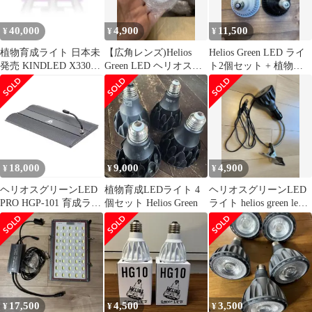
40,000
4,900
11,500
¥
¥
¥
植物育成ライト 日本未
【広角レンズ)Helios
Helios Green LED ライ
発売 KINDLED X330
Green LED ヘリオスグ
ト2個セット + 植物育
UV+IR調光 ヘリオス
リーン用 11個
成ライトおまけ2点
18,000
9,000
4,900
¥
¥
¥
ヘリオスグリーンLED
植物育成LEDライト 4
ヘリオスグリーンLED
PRO HGP-101 育成ライ
個セット Helios Green
ライト helios green led
ト パネル
HG24
17,500
4,500
3,500
¥
¥
¥