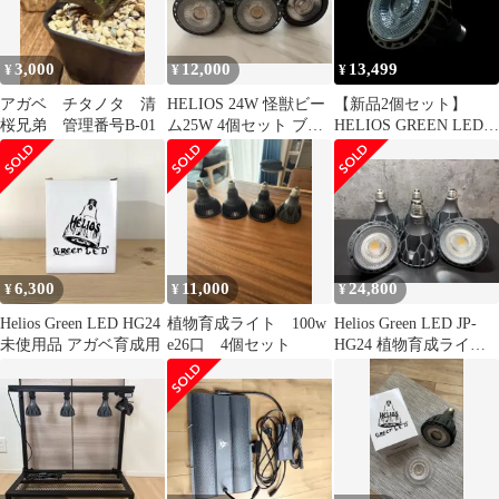
3,000
12,000
13,499
¥
¥
¥
アガベ チタノタ 清
HELIOS 24W 怪獣ビー
【新品2個セット】
桜兄弟 管理番号B-01
ム25W 4個セット ブラ
HELIOS GREEN LED
ック
HG24 植物育成ライト
6,300
11,000
24,800
¥
¥
¥
Helios Green LED HG24
植物育成ライト 100w
Helios Green LED JP-
未使用品 アガベ育成用
e26口 4個セット
HG24 植物育成ライト
24W