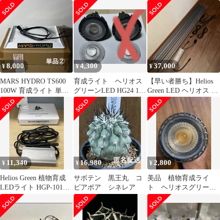
8,000
4,300
37,000
¥
¥
¥
MARS HYDRO TS600
育成ライト ヘリオス
【早い者勝ち】Helios
100W 育成ライト 単品
グリーンLED HG24 1
Green LED ヘリオス ス
動作確認済 ②
つ 標準と広角レンズ
ペシメン
あり
11,340
16,980
2,800
¥
¥
¥
Helios Green 植物育成
サボテン 黒王丸 コ
美品 植物育成ライ
LEDライト HGP-101水
ピアポア シネレア
ト ヘリオスグリーン
槽ライト 水槽ライト
LED 6W E26 UVランプ
LED 照明 アクアリウム
水草育成 高輝度 省エネ