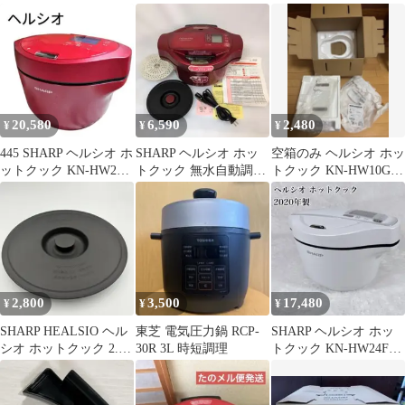
W
HW10G-B 1.0L 2
ふた
20,580
6,590
2,480
¥
¥
¥
445 SHARP ヘルシオ ホ
SHARP ヘルシオ ホッ
空箱のみ ヘルシオ ホッ
ットクック KN-HW24G
トクック 無水自動調理
トクック KN-HW10G-
2023年製
鍋 KN-HT99A 1.6L
W 元箱 緩衝材一式
2,800
3,500
17,480
¥
¥
¥
SHARP HEALSIO ヘル
東芝 電気圧力鍋 RCP-
SHARP ヘルシオ ホッ
シオ ホットクック 2.4L
30R 3L 時短調理
トクック KN-HW24F-W
保存専用ふた
2.4L 2020年製