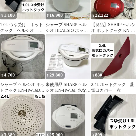
1,180
16,900
22,222
¥
¥
¥
1.0L つゆ受け ホット
シャープ SHARP ヘル
【良品】SHARP ヘルシ
クック ヘルシオ
シオ HEALSIO ホット
オ ホットクック KN-
sharp
クック KN-HW16E
HW24G-R 本体 箱付き
4,700
29,800
880
¥
¥
¥
シャープ ヘルシオ ホッ
未使用品 SHARP ヘル
2.4L ホットクック 蒸
トクック KN-HW16D-
シオ KN-HW16F 水なし
気口カバー 赤
W HEALSiO
自動調理鍋
3,380
25,000
899
¥
¥
¥