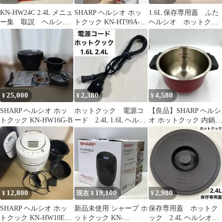
KN-HW24C 2.4L メニュ
SHARP ヘルシオ ホッ
1.6L 保存専用蓋 ふた
ー集 取説 ヘルシ
トクック KN-HT99A-R
ヘルシオ ホットクッ
オ ホットクック
1.6l
ク
25,000
2,380
4,580
¥
¥
¥
SHARP ヘルシオ ホッ
ホットクック 電源コ
【良品】SHARP ヘルシ
トクック KN-HW16G-B
ード 2.4L 1.6L ヘルシ
オ ホットクック 内鍋
オ
ステンレス 1.6L
12,800
19,100
2,980
¥
現在 ¥
¥
SHARP ヘルシオ ホッ
新品未使用 シャープ ホ
保存専用蓋 ホットク
トクック KN-HW10E-
ットクック KN-
ック 2.4L ヘルシオ