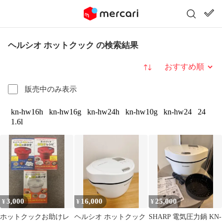
ヘルシオ ホットクック の検索結果
並び替え
販売中のみ表示
kn-hw16h
kn-hw16g
kn-hw24h
kn-hw10g
kn-hw24
24
1.6l
3,000
16,000
25,000
¥
¥
¥
ホットクックお助けレ
ヘルシオ ホットクック
SHARP 電気圧力鍋 KN-