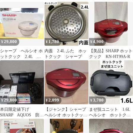
ットクック
本体
ック KN-HT99A-R
29,800
1,780
4,900
¥
¥
¥
シャープ ヘルシオ ホ
内蓋 2.4L ふた ホッ
【美品】SHARP ホット
ットクック 2.4L
トクック シャープ
クック KN-HT99A-R
KN-HW24G-W
29,800
2,099
3,780
¥
¥
¥
本日限定値下げ
【ジャンク】シャープ
まぜ技ユニット 1.6L
SHARP AQUOS 防水
ヘルシオ ホットクック
ヘルシオ ホットクッ
ポータブルテレビ2T-
2.4L KN-HW24E-R
ク
C16AP