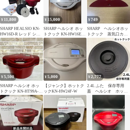
11,800
15,000
749
¥
¥
¥
SHARP HEALSIO KN-
SHARP ヘルシオ ホッ
SHARP ヘルシオホッ
HW16D-R レッド シャ
トクック KN-HW16E-
トクック 蒸気口カバ
ープ ヘルシオ
W 本体
ー 2.4L用
5,500
5,000
2,777
¥
¥
¥
SHARP ヘルシオ ホッ
【ジャンク】ホットク
2.4L ふた 保存専用
トクック KN-HT99A-R
ックKN-HW24F-W
蓋 ヘルシオ ホット
※本体・つゆ受けのみ
クック