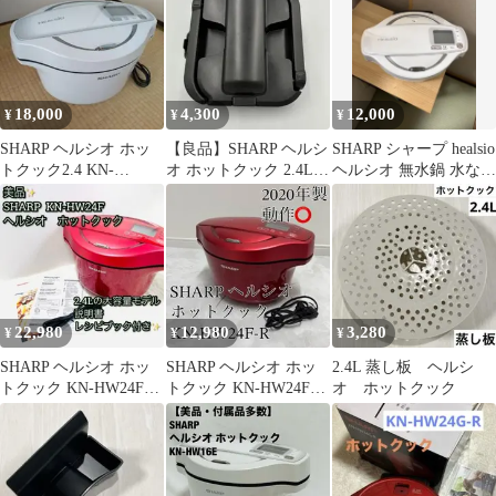
18,000
4,300
12,000
¥
¥
¥
SHARP ヘルシオ ホッ
【良品】SHARP ヘルシ
SHARP シャープ healsio
トクック2.4 KN-
オ ホットクック 2.4L用
ヘルシオ 無水鍋 水なし
HW24E-W
まぜ技ユニット
自動調理鍋一式 白
22,980
12,980
3,280
¥
¥
¥
SHARP ヘルシオ ホッ
SHARP ヘルシオ ホッ
2.4L 蒸し板 ヘルシ
トクック KN-HW24F
トクック KN-HW24F-R
オ ホットクック
赤 美品 大容量
レッド 2.4L