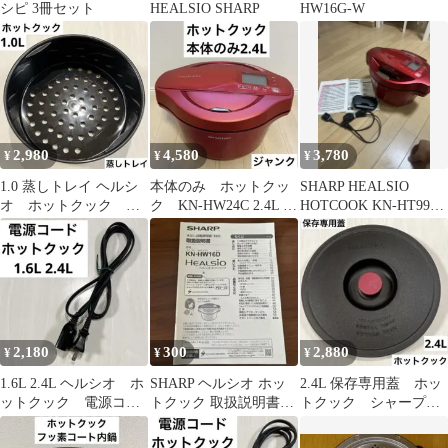
シピ 3冊セット
HEALSIO SHARP
HW16G-W
2,980
4,580
3,780
¥
¥
¥
1.0 蒸しトレイ ヘルシ
本体のみ ホットクッ
SHARP HEALSIO
オ ホットクック シ
ク KN-HW24C 2.4L ジ
HOTCOOK KN-HT99A
ャープ
ャンク
本体
2,180
300
2,880
¥
¥
¥
1.6L 2.4L ヘルシオ ホ
SHARP ヘルシオ ホッ
2.4L 保存専用蓋 ホッ
ットクック 電源コー
トクック 取扱説明書
トクック シャープ
ド
KN-HW16D
ふた