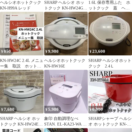
ヘルシオホットクック
SHARP ヘルシオ ホッ
1.6L 保存専用ふた ホ
KN-H99A レッド
トクック KN-HW24G-R
ットクック 蓋 ヘル
新品未使用
シオ
850
9,980
23,600
¥
¥
¥
KN-HW24C 2.4L メニュ
ヘルシオホットクック
SHARP ヘルシオホット
ー集 取説 ホットク
KN-HW16E
クック 2.4Ｌ
ック ヘルシオ
7,680
5,980
6,980
¥
¥
¥
SHARP ヘルシオ ホッ
象印 自動調理なべ
SHARPシャープ ヘルシ
トクック KN-HW24E
STAN. EL-KA23-WA ホ
オ ホットクック KN-
ホワイト 水なし自動調
ワイト 電気調理鍋
HT99A 自動調理鍋