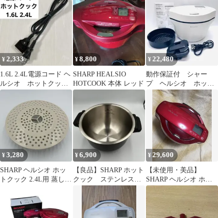
理鍋
2,333
8,800
22,480
¥
¥
¥
1.6L 2.4L電源コード ヘ
SHARP HEALSIO
動作保証付 シャー
ルシオ ホットクッ
HOTCOOK 本体 レッド
プ ヘルシオ ホット
ク シャープ
クック KN-HW24G-W
2022年製
3,280
6,900
29,600
¥
¥
¥
SHARP ヘルシオ ホッ
【良品】SHARP ホット
【未使用・美品】
トクック 2.4L用 蒸し
クック ステンレス内
SHARP ヘルシオ ホッ
板 ※足ゴム欠品あり
鍋 2.4L 内釜 TJ-
トクック 赤 KN-
KN2B
HW16F-R