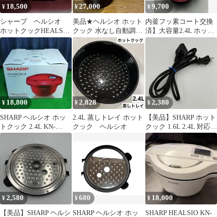
18,500
27,000
9,700
¥
¥
¥
シャープ ヘルシオ
美品★ヘルシオ ホット
内釜フッ素コート交換
ホットクックHEALSIO
クック 水なし自動調理
済】大容量2.4L ホット
KN-HT24B-R 2.4L
鍋 1.6L 2～4人用
クック KN-HW24C
SHARP
18,800
2,828
2,380
¥
¥
¥
SHARP ヘルシオ ホッ
2.4L 蒸しトレイ ホット
【美品】SHARP ホット
トクック 2.4L KN-
クック ヘルシオ
クック 1.6L 2.4L 対応
HW24E 訳あり品
電源コード
2,580
680
18,000
¥
¥
¥
【美品】SHARP ヘルシ
SHARP ヘルシオ ホッ
SHARP HEALSIO KN-