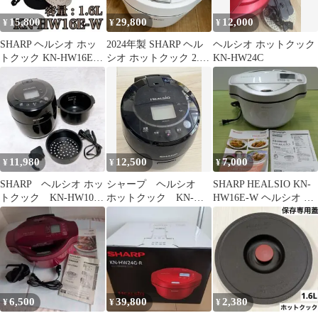
15,800
29,800
12,000
¥
¥
¥
SHARP ヘルシオ ホッ
2024年製 SHARP ヘル
ヘルシオ ホットクック
トクック KN-HW16E
シオ ホットクック 2.4L
KN-HW24C
2020年製 1.6L
ホワイト
11,980
12,500
7,000
¥
¥
¥
SHARP ヘルシオ ホッ
シャープ ヘルシオ
SHARP HEALSIO KN-
トクック KN-HW10E-
ホットクック KN-
HW16E-W ヘルシオ ホ
B ブラック 2019年
HW10G-B
ットクック
製
6,500
39,800
2,380
¥
¥
¥