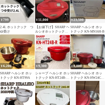
799
11,000
23,500
¥
¥
¥
2.4L ホットクック つ
【お値下げ】SHARP ヘ
SHARP ヘルシオ ホッ
ゆ受け
ルシオホットクック
トクック KN-MN16H-B
KN-HT24B-R 美品
6,200
9,300
8,800
¥
¥
¥
SHARP ヘルシオ ホッ
シャープ ヘルシオ ホッ
SHARP ヘルシオ ホッ
トクック KN-HT99A
トクック KN-HT24B-R
トクック KN-HW24C
自動調理鍋 動作確認済
レッド 自動調理鍋
み