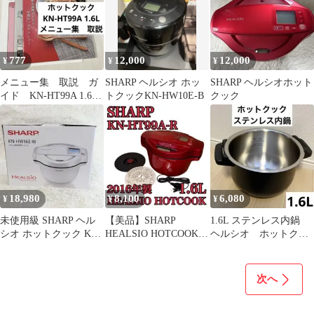
777
12,000
12,000
¥
¥
¥
メニュー集 取説 ガ
SHARP ヘルシオ ホッ
SHARP ヘルシオホット
イド KN-HT99A 1.6L
トクックKN-HW10E-B
クック
ホットクック
18,980
8,100
6,080
¥
¥
¥
未使用級 SHARP ヘル
【美品】SHARP
1.6L ステンレス内鍋
シオ ホットクック KN-
HEALSIO HOTCOOK
ヘルシオ ホットクッ
HW16E 2020年製
1.6L 2016年製
ク
次へ