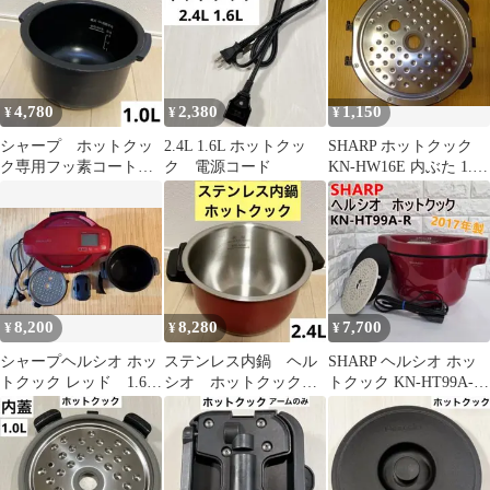
4,780
2,380
1,150
¥
¥
¥
シャープ ホットクッ
2.4L 1.6L ホットクッ
SHARP ホットクック
ク専用フッ素コート内
ク 電源コード
KN-HW16E 内ぶた 1.6L
鍋 1.0L用 TJ-KN05FB
用
8,200
8,280
7,700
¥
¥
¥
シャープヘルシオ ホッ
ステンレス内鍋 ヘル
SHARP ヘルシオ ホッ
トクック レッド 1.6L
シオ ホットクック
トクック KN-HT99A-R
2020年製
2.4L
2017年製