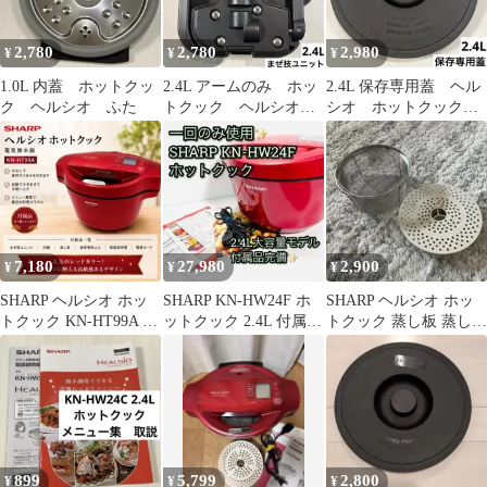
2,780
2,780
2,980
¥
¥
¥
1.0L 内蓋 ホットクッ
2.4L アームのみ ホッ
2.4L 保存専用蓋 ヘル
ク ヘルシオ ふた
トクック ヘルシオ
シオ ホットクック
まぜ技ユニット
シャープ
7,180
27,980
2,900
¥
¥
¥
SHARP ヘルシオ ホッ
SHARP KN-HW24F ホ
SHARP ヘルシオ ホッ
トクック KN-HT99A 電
ットクック 2.4L 付属品
トクック 蒸し板 蒸しザ
気無水鍋 付属品多数
完備 美品
ル
899
5,799
2,800
¥
¥
¥