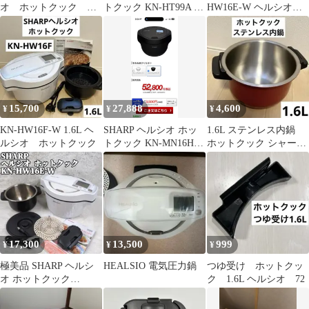
オ ホットクック 内
トクック KN-HT99A 内
HW16E-W ヘルシオ
蓋 2.4L パッキン良好
ぶた パーツ 部品
ホットクック
15,700
27,888
4,600
¥
¥
¥
KN-HW16F-W 1.6L ヘ
SHARP ヘルシオ ホッ
1.6L ステンレス内鍋
ルシオ ホットクック
トクック KN-MN16H-B
ホットクック シャープ
ブラック新品未使用
赤
17,300
13,500
999
¥
¥
¥
極美品 SHARP ヘルシ
HEALSIO 電気圧力鍋
つゆ受け ホットクッ
オ ホットクック
ク 1.6L ヘルシオ 72
HW16E 2020年製 ホワ
イト