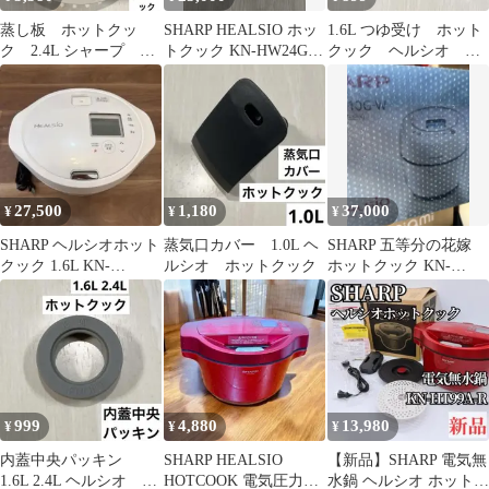
蒸し板 ホットクッ
SHARP HEALSIO ホッ
1.6L つゆ受け ホット
ク 2.4L シャープ ヘ
トクック KN-HW24G-
クック ヘルシオ シ
ルシオ
W 2.4L
ャープ
27,500
1,180
37,000
¥
¥
¥
SHARP ヘルシオホット
蒸気口カバー 1.0L ヘ
SHARP 五等分の花嫁
クック 1.6L KN-
ルシオ ホットクック
ホットクック KN-
HW16G-W水なし自動
HW10G-W 白
調理
999
4,880
13,980
¥
¥
¥
内蓋中央パッキン
SHARP HEALSIO
【新品】SHARP 電気無
1.6L 2.4L ヘルシオ ホ
HOTCOOK 電気圧力鍋
水鍋 ヘルシオ ホットク