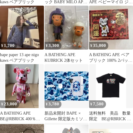
kaws ベアブリック
ック BABY MILO APE
APE ベビーマイロ ジェ
エイプ
ネラル フィギュア
1,700
3,300
35,000
¥
¥
¥
bape paper 13 ape nigo
A BATHING APE
A BATHING APE ベア
kaws ベアブリック
KUBRICK 2体セット
ブリック 100% 2パック
謹賀新年
23,000
3,780
7,500
¥
¥
¥
A BATHING APE
新品未開封 BAPE ×
送料無料 美品 数量
BE@RBRICK 400％
Gillette 限定版カミソリ
限定 BE@RBRICK ×
ABC-camo
セット エイプ
BAPE(R) Tシャツ L