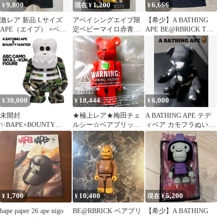
9,800
1,200
6,666
¥
現在 ¥
¥
激レア 新品 Lサイズ
アベイシングエイプ限
【希少】A BATHING
APE（エイプ） ×ベア
定ベビーマイロ赤青緑
APE BE@RBRICK Tシ
ブリック Tシャツ
紫キューブリック箱4個
ャツ 半袖 コラボ
30,000
18,444
6,000
¥
¥
¥
未開封
★極上レア★梅田チェ
A BATHING APE テデ
✨BAPE×BOUNTY
ルシー☆ベアブリック
ィベア カモフラぬいぐ
HUNTER ABC CAMO
キューブリック メディ
るみ アベイシングエイ
スカルくん
コムトイbape
プ
1,700
10,400
5,200
¥
¥
現在 ¥
bape paper 26 ape nigo
BE@RBRICK ベアブリ
【希少】A BATHING