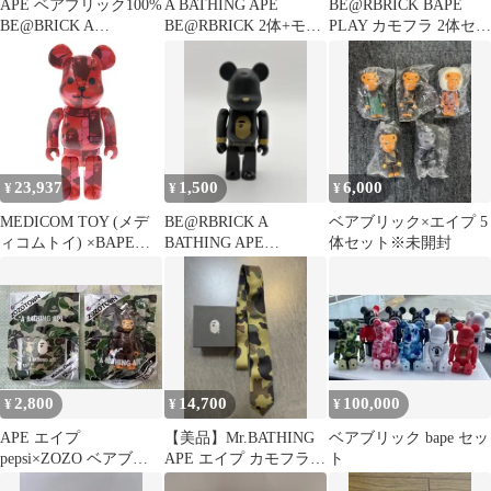
APE ベアブリック100%
A BATHING APE
BE@RBRICK BAPE
BE@BRICK A
BE@RBRICK 2体+モバ
PLAY カモフラ 2体セッ
BATHING APEブルー
イルクリーナーセット
ト（ピンク・グリー
ン）
23,937
1,500
6,000
¥
¥
¥
MEDICOM TOY (メデ
BE@RBRICK A
ベアブリック×エイプ 5
ィコムトイ) ×BAPE
BATHING APE
体セット※未開封
BE@RBRICK 1st CAMO
mastermind JAPAN
ベアブリック 1stカモ
人形 レッド
2,800
14,700
100,000
¥
¥
¥
APE エイプ
【美品】Mr.BATHING
ベアブリック bape セッ
pepsi×ZOZO ベアブリ
APE エイプ カモフラ
ト
ック モバイルクリーナ
迷彩 ネクタイ