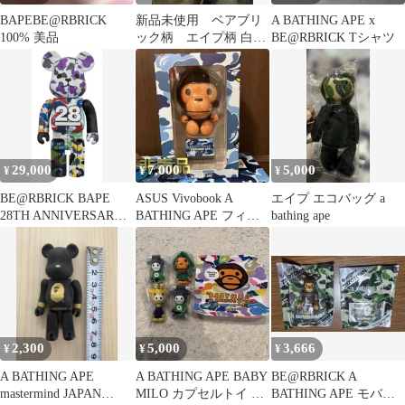
BAPEBE@RBRICK
新品未使用 ベアブリ
A BATHING APE x
100% 美品
ック柄 エイプ柄 白
BE@RBRICK Tシャツ
色 半袖Tシャツ Sサ
イズ
29,000
7,000
5,000
¥
¥
¥
BE@RBRICK BAPE
ASUS Vivobook A
エイプ エコバッグ a
28TH ANNIVERSARY
BATHING APE フィギ
bathing ape
400 %
ュア
2,300
5,000
3,666
¥
¥
¥
A BATHING APE
A BATHING APE BABY
BE@RBRICK A
mastermind JAPAN
MILO カプセルトイ フ
BATHING APE モバイ