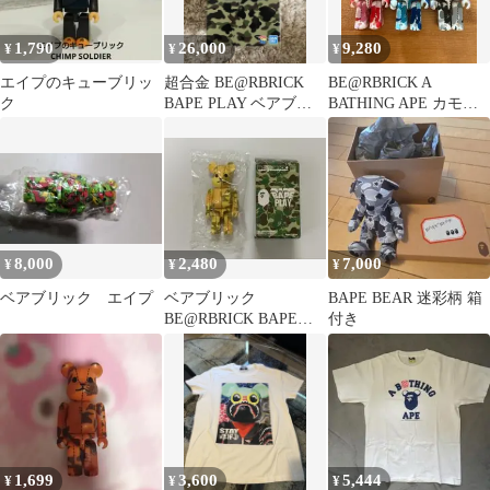
1,790
26,000
9,280
¥
¥
¥
エイプのキューブリッ
超合金 BE@RBRICK
BE@RBRICK A
ク
BAPE PLAY ベアブリ
BATHING APE カモフ
ック
ラ 3体セット
8,000
2,480
7,000
¥
¥
¥
ベアブリック エイプ
ベアブリック
BAPE BEAR 迷彩柄 箱
BE@RBRICK BAPE
付き
100％ イエローVer.
1,699
3,600
5,444
¥
¥
¥