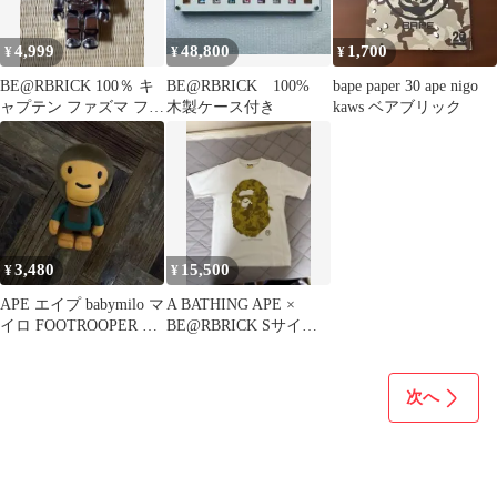
4,999
48,800
1,700
¥
¥
¥
BE@RBRICK 100％ キ
BE@RBRICK 100%
bape paper 30 ape nigo
ャプテン ファズマ ファ
木製ケース付き
kaws ベアブリック
ーストオーダー
3,480
15,500
¥
¥
APE エイプ babymilo マ
A BATHING APE ×
イロ FOOTROOPER フ
BE@RBRICK Sサイズ
ィギュア
エイプ HEAD
次へ