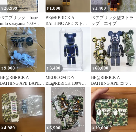
26,999
1,800
1,400
¥
¥
¥
ベアブリック bape
BE@RBRICK A
ベアブリック型ストラ
milo sorayama 400%
BATHING APE ストラ
ップ エイプ
gold
ップ ベアブリック
9,000
3,400
68,000
¥
¥
¥
BE@RBRICK A
MEDICOMTOY
BE@RBRICK A
BATHING APE BAPE
BE@RBRICK 100%
BATHING APE コラボ 3
PLAY 白 100%
BAPE CAMO ブルー
体セット
4,980
6,900
10,000
¥
¥
¥