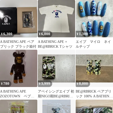
BE@RBRICK
ィギュア 4種
ルクリーナー
6,300
6,000
1,300
¥
¥
¥
A BATHING APE ベア
A BATHING APE ×
エイプ マイロ ネイ
ブリック ブラック箱付
BE@RBRICK Tシャツ
ルチップ
780
3,999
8,000
¥
¥
¥
A BATHING APE
アベイシングエイプ 初
BE@RBRICK ベアブリ
ZOZOTOWN ペプ
期NIGO期BE@RBRICK
ック 100% A BATHING
シ エイプ ベアブ
BAPE カモフラ
APE 2セット
リック