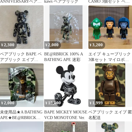
ANNIVERSARYベアブ
kaws ベアブリック
CAMO 3個セット ベア
リック #2
ブリック
2,300
2,000
3,200
¥
¥
¥
ベアブリック BAPE ベ
BE@RBRICK 100% A
エイプ キューブリック
アブリック エイプ
BATHING APE 迷彩
3体セット マイロボー
100％
グ
2,000
15,000
1,999
¥
¥
¥
未使用品★A BATHING
BAPE MICKEY MOUSE
ベアブリック エイプ 匿
APE★BE@RBRICK★Z
VCD MONOTONE Ver.
名配送
OZOTOWN