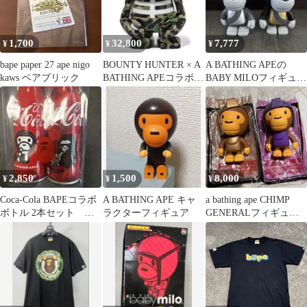
1,700
32,800
7,777
¥
¥
¥
bape paper 27 ape nigo
BOUNTY HUNTER × A
A BATHING APEの
kaws ベアブリック
BATHING APEコラボ
BABY MILOフィギュア
フィギュア
2体セット
2,850
1,500
8,000
¥
¥
¥
Coca-Cola BAPEコラボ
A BATHING APE キャ
a bathing ape CHIMP
ボトル 2本セット ク
ラクターフィギュア
GENERALフィギュア
リアバック付
セット