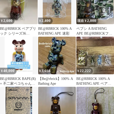
2,600
2,400
2,000
¥
¥
現在 ¥
BE@RBRICK ベアブリ
BE@RBRICK 100% A
ペプシ A BATHING
ック シリーズ36
BATHING APE 迷彩
APE BE@RBRICKフィ
ARTIST 裏 MORRIS
ギュア ゾゾタウン2種
40,000
3,666
22,222
¥
¥
¥
BE@RBRICK BAPE(R)
【Be@rbrick】100% A
BE@RBRICK 100% A
× 不二家ペコちゃん
Bathing Ape
BATHING APE ベアブ
1000% BLUE
リック セット