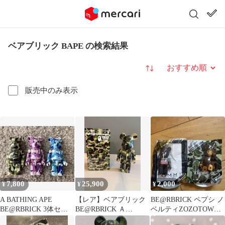
ベアブリック BAPE の検索結果
並び替え
販売中のみ表示
7,800
25,900
2,000
¥
¥
¥
A BATHING APE
【レア】ベアブリック
BE@RBRICK ペプシ ノ
BE@RBRICK 3体セッ
BE@RBRICK Ａ
ベルティZOZOTOWN 2
ト
BATHING APE 400%
点セット