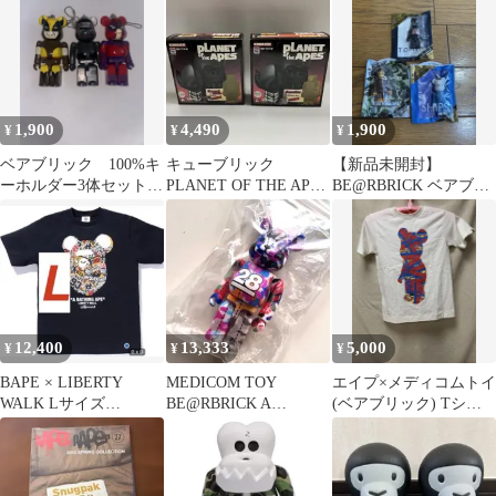
ー セット
1,900
4,490
1,900
¥
¥
¥
ベアブリック 100%キ
キューブリック
【新品未開封】
ーホルダー3体セット
PLANET OF THE APES
BE@RBRICK ベアブリ
値下げ可能 エイプお
エイプ
ック ゾゾタウン 3個
まけ付き
セット
12,400
13,333
5,000
¥
¥
¥
BAPE × LIBERTY
MEDICOM TOY
エイプ×メディコムトイ
WALK Lサイズ
BE@RBRICK A
(ベアブリック) Tシャ
BE@RBRICK TEE
BATHING APE 28
ツ サイズXS