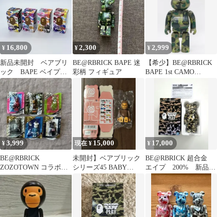
16,800
2,300
2,999
¥
¥
¥
新品未開封 ベアブリ
BE@RBRICK BAPE 迷
【希少】BE@RBRICK
ック BAPE ベイプ
彩柄 フィギュア
BAPE 1st CAMO
28th #1〜#4 4箱
YELLOW 100%
3,999
15,000
17,000
¥
現在 ¥
¥
BE@RBRICK
未開封】ベアブリック
BE@RBRICK 超合金
ZOZOTOWN コラボ
シリーズ45 BABY
エイプ 200% 新品未
ストラップ ６点セッ
MILO ベビーマイロ
使用品 限定品 ape
ト ⭐︎