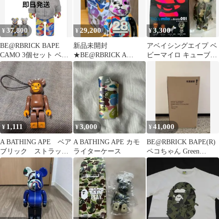
37,800
29,200
3,300
¥
¥
¥
BE@RBRICK BAPE
新品未開封
アベイシングエイプ ベ
CAMO 3個セット ベア
★BE@RBRICK A
ビーマイロ キューブリ
ブリック
BATHING APE 28周年
ック
400%
1,111
3,000
41,000
¥
¥
¥
A BATHING APE ベア
A BATHING APE カモ
BE@RBRICK BAPE(R)
ブリック ストラッ
ライターケース
ペコちゃん Green
プ エイプ ベイプ
1000% 未開封
マイロ