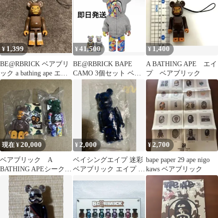
1,399
41,500
1,400
¥
¥
¥
BE@RBRICK ベアブリ
BE@RBRICK BAPE
A BATHING APE エイ
ック a bathing ape エイ
CAMO 3個セット ベア
プ ベアブリック
プ マイロ
ブリック
20,000
2,000
2,700
現在 ¥
¥
¥
ベアブリック A
ベイシングエイプ 迷彩
bape paper 29 ape nigo
BATHING APEシークレ
ベアブリック エイプ カ
kaws ベアブリック
ット2種セット
モフラ 青