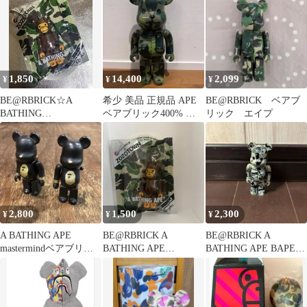
1,850
14,400
2,099
¥
¥
¥
BE@RBRICK☆A
希少 美品 正規品 APE
BE@RBRICK ベアブ
BATHING
ベアブリック400% エ
リック エイプ
APE★pepsiNEX✖️ZOZ
イプ 迷彩 カモ
O
2,800
1,500
2,300
¥
¥
¥
A BATHING APE
BE@RBRICK A
BE@RBRICK A
mastermindベアブリッ
BATHING APE
BATHING APE BAPE
ク 2体セット
ZOZOTOWN
CAMO