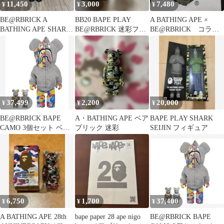
11,450
3,000
7,480
¥
¥
¥
BE@RBRICK A
BB20 BAPE PLAY
A BATHING APE ×
BATHING APE SHARK
BE@RBRICK 迷彩フィ
BE@RBRICK コラボT
400%
ギュア 約7cm
シャツ L 正規品
37,499
2,200
20,000
¥
¥
¥
BE@RBRICK BAPE
A・BATHING APE ベア
BAPE PLAY SHARK
CAMO 3個セット ベア
ブリック 迷彩
SEIJIN フィギュア
ブリック
6,750
1,700
37,400
¥
¥
¥
A BATHING APE 28th
bape paper 28 ape nigo
BE@RBRICK BAPE