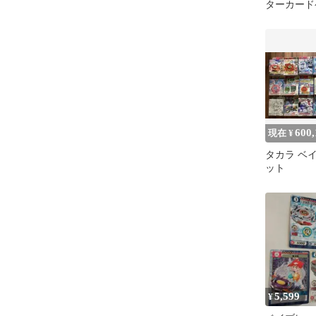
ターカー
C.C.G 当
600,
現在 ¥
タカラ ベ
ット
5,599
¥