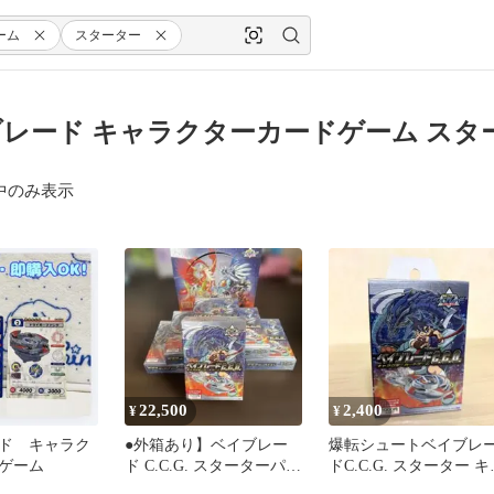
ーム
スターター
レード キャラクターカードゲーム スタ
中のみ表示
22,500
2,400
¥
¥
ド キャラク
●外箱あり】ベイブレー
爆転シュートベイブレ
ゲーム
ド C.C.G. スターターパッ
ドC.C.G. スターター キ
ク 7セット【シュリン
ラクターカードゲーム