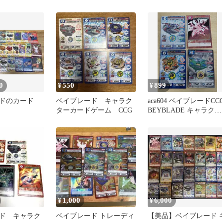
ジャンク
0
550
899
¥
¥
ドのカード
ベイブレード キャラク
aca604 ベイブレードCC
ターカードゲーム CCG
BEYBLADE キャラクタ
ーカードゲーム カード
まとめ ビットビースト
ベイブレード 炎龍の翼
ドラジエル ドラグーン
トーム ドラグーンビク
リー 4枚 051 014 001 PR
027
1,000
6,000
¥
¥
ド キャラク
ベイブレード トレーディ
【美品】ベイブレード 