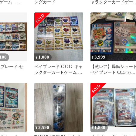
ドゲーム
ングカード
ャラクターカードゲー
時物
まとめ売り 28枚
100
1,000
3,999
¥
¥
イブレード セ
ベイブレード C.C.G. キャ
【激レア】爆転シュー
ラクターカードゲーム セ
ベイブレード CCG カー
ット
ド 56枚まとめ売り 当時
物
2,590
1,880
¥
¥