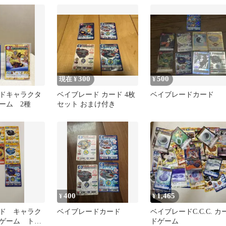
ク】
300
500
現在 ¥
¥
ドキャラクタ
ベイブレード カード 4枚
ベイブレードカード
ーム 2種
セット おまけ付き
400
1,465
¥
¥
ド キャラク
ベイブレードカード
ベイブレードC.C.C. カ
ゲーム トレ
ドゲーム