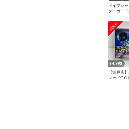
ベイブレー
ターカード
のまとめ
4,999
¥
【瀬戸店】
レードC.C
ド ドラン
リアバージ
ック 限定
ベイブレー
ーカードゲー
5807】