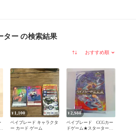
ーター の検索結果
並び替え
1,100
2,980
¥
¥
ー
ベイブレード キャラクタ
ベイブレード CCGカー
ャ
ー カード ゲーム
ドゲーム★スターター★
新品未開封 C.C.G