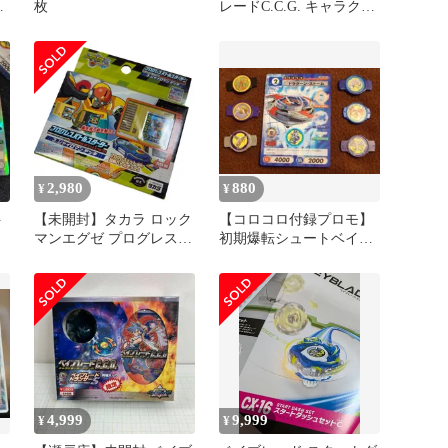
ム
枚
レードC.C.G. キャラクタ
ーカードゲーム 限定版ス
ターター
2,980
880
¥
¥
ト
【未開封】タカラ ロック
​【コロコロ付録プロモ】
マンエグゼ プログレスバ
初期爆転シュートベイブ
トルスターター 3.ジャイ
レードCCGカードビット
ロマンデッキ ゲームトイ
チップ6枚
カードバトル ロックマン
エグゼ6 チップトランス
ミッター 玩具 レア品 コ
レクター向け
4,999
9,999
¥
¥