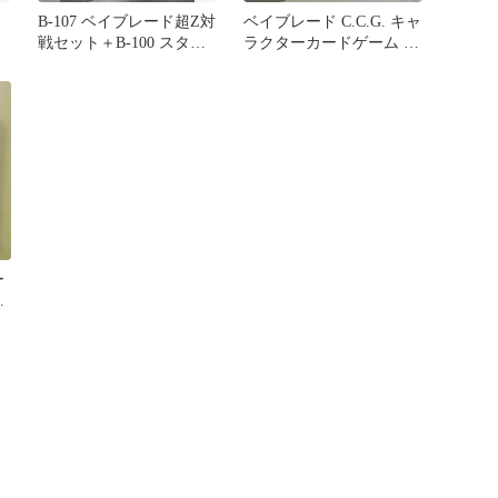
B-107 ベイブレード超Z対
ベイブレード C.C.G. キャ
戦セット＋B-100 スター
ラクターカードゲーム ブ
ター神レイヤーシステム
ースター★未開封
ー
★