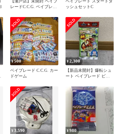
カ
【瀬戸店】未開封 ベイブ
ベイブレード スタートダ
d
レードC.C.G. ベイブレー
ッシュセットC
ド ドランザー ブルーク
リアバージョンS 同梱パ
ック 限定 爆転シュート
ベイブレード キャラクタ
ーカードゲーム【724-
5763】
500
2,300
¥
¥
ベイブレード C.C.G. カー
【新品未開封】爆転シュ
ド
ドゲーム
ート ベイブレード ビッ
ー
トチップコレクション3
タカラ
3,590
980
¥
¥