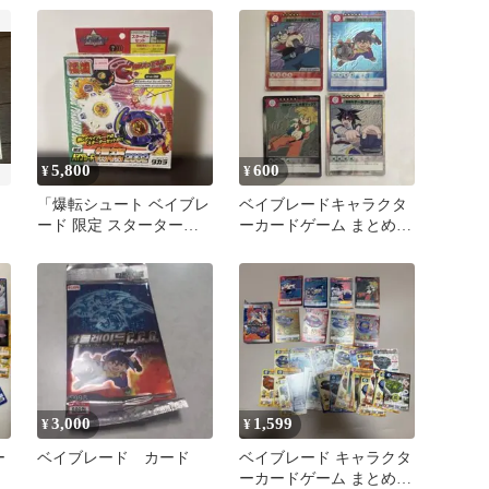
5,800
600
¥
¥
「爆転シュート ベイブレ
ベイブレードキャラクタ
ード 限定 スターターセ
ーカードゲーム まとめ売
ット 2002」未開封！
り
3,000
1,599
¥
¥
ー
ベイブレード カード
ベイブレード キャラクタ
ーカードゲーム まとめ売