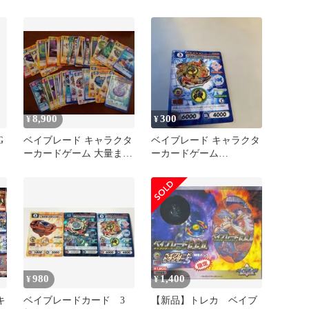
り
8,900
300
¥
¥
G
ベイブレード キャラクタ
ベイブレード キャラクタ
ーカードゲーム 大量まと
ーカードゲーム
め売りホロ、レアあり
（BEYBLADE
C.C.G.）」1枚
ス
ト
-
980
1,400
¥
¥
キ
ベイブレードカード 3
【新品】トレカ ベイブ