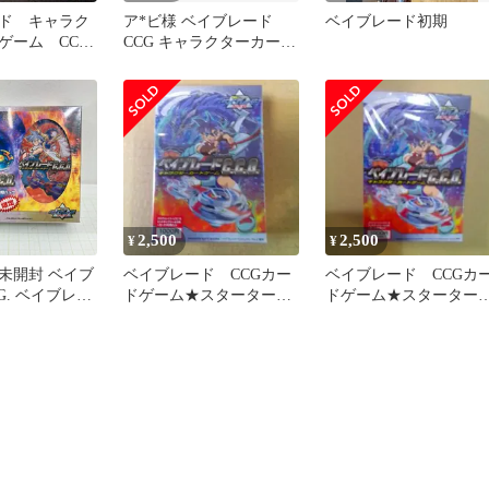
ド キャラク
ア*ビ様 ベイブレード
ベイブレード初期
ゲーム CCG
CCG キャラクターカード
ゲーム まとめ売り
2,500
2,500
¥
¥
未開封 ベイブ
ベイブレード CCGカー
ベイブレード CCGカ
.G. ベイブレー
ドゲーム★スターター★
ドゲーム★スターター
ザー ブルーク
新品未開封 C.C.G
新品未開封
ョンS 同梱パ
 爆転シュート
ド キャラクタ
ム【724-