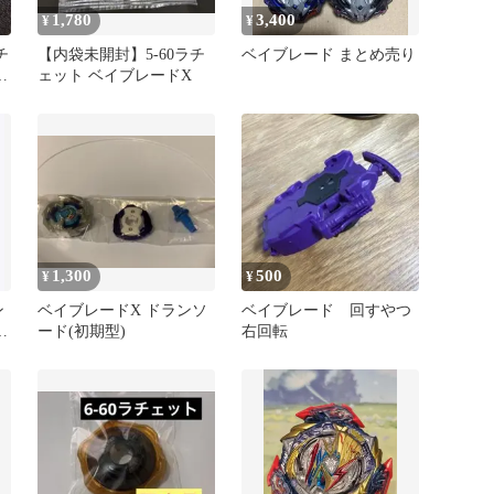
1,780
3,400
¥
¥
チ
【内袋未開封】5-60ラチ
ベイブレード まとめ売り
タ
ェット ベイブレードX
1,300
500
¥
¥
ン
ベイブレードX ドランソ
ベイブレード 回すやつ
.
ード(初期型)
右回転