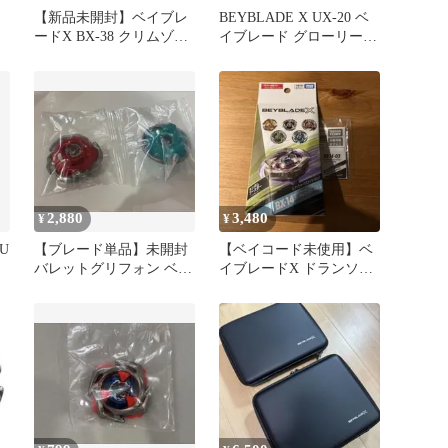
【新品未開封】ベイブレ
BEYBLADE X UX-20 ベ
ードX BX-38 クリムゾン
イブレード グローリーワ
ガルーダ4-70TP
ルキューレLF メタルコ
ート：ホワイト
2,880
3,480
¥
¥
U
【ブレード単品】未開封
【ベイコード未使用】ベ
バレットグリフォン ベイ
イブレードX ドランソー
ブレードX
ド3-80B