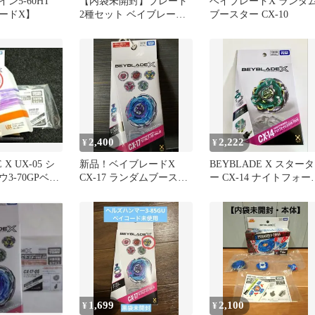
ン5-60HT
【内袋未開封】ブレード
ベイブレードX ランダ
ードX】
2種セット ベイブレード
ブースター CX-10
X
2,400
2,222
¥
¥
 X UX-05 シ
新品！ベイブレードX
BEYBLADE X スタータ
3-70GPベイ
CX-17 ランダムブースタ
ー CX-14 ナイトフォー
用
ー Vol.10
レスGV8-70UN
1,699
2,100
¥
¥