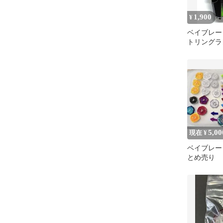
1,900
¥
ベイブレードX
トリングラ
ック×グリ
5,00
現在 ¥
ベイブレー
とめ売り