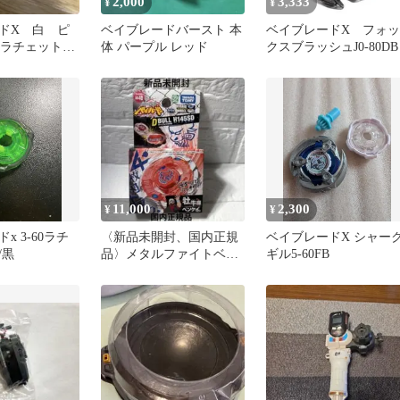
2,000
3,333
¥
¥
ドX 白 ピ
ベイブレードバースト 本
ベイブレードX フォッ
0 ラチェットの
体 パープル レッド
クスブラッシュJ0-80DB
11,000
2,300
¥
¥
x 3-60ラチ
〈新品未開封、国内正規
ベイブレードX シャー
/黒
品〉メタルファイトベイ
ギル5-60FB
ブレード ダークブル
H145SD