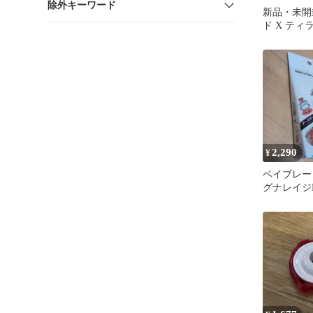
除外キーワード
新品・未開
ド X ティ
60N ラン
2,290
¥
ベイブレードX
グナレイジFE