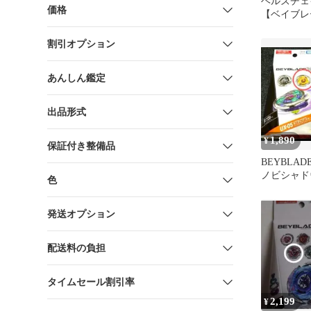
ヘルズチェイ
価格
【ベイブレ
割引オプション
あんしん鑑定
出品形式
1,890
¥
保証付き整備品
BEYBLADE
ノビシャドウ
色
コード未使
発送オプション
配送料の負担
タイムセール割引率
2,199
¥