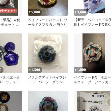
5,000
3,600
¥
¥
ト単品】未使
ベイブレードバースト ワ
【新品・ベイコード未
 ラチェット レ
ールドスプリガン 当たり
用】ベイブレードX BX-
ブレードX
49 ドランストライク
0
1,300
1,000
¥
¥
ドX ホエール
メタルフアィトベイブレ
ベイブレードX ホエー
80E ラチェッ
ード パーツ グランド
ルウェーブ アニメカ
ケトス
ー