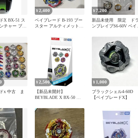
2,400
7,200
¥
¥
 BX-51 ス
ベイブレード B-193 ブー
新品未使用 限定 ド
ンチャー ブラ
スター アルティメットヴ
ンブレイブS6-60V ベイ
ーン
ァルキリー.Lg.V'-9
レードX BEYBLADE
0
2,500
1,000
¥
¥
ドx 中古 ま
【新品未開封】
ブラックシェル4-60D
BEYBLADE X BX-50 ラ
【ベイブレードX】
ンダムブースター Vol.11