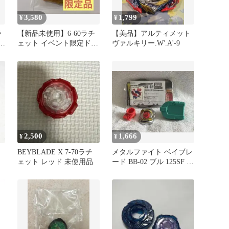
3,580
1,799
¥
¥
ラ
【新品未使用】6-60ラチ
【美品】アルティメット
ブ
ェット イベント限定ドラ
ヴァルキリー.W'.A'-9
ンブレイブ ベイブレード
X
2,500
1,666
¥
¥
BEYBLADE X 7-70ラチ
メタルファイト ベイブレ
ェット レッド 未使用品
ード BB-02 ブル 125SF 中
国版