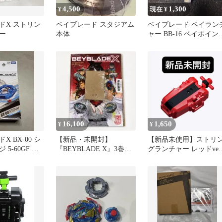
4,500
1,300
¥
現在 ¥
ドX ストリン
ベイブレード スタジアム
ベイブレード ベイラン
ー
本体
ャー BB-16 ベイポイン
ー
16,100
1,650
¥
¥
 BX-00 シ
【新品・未開封】
【新品未使用】ストリ
5-60GF メ
『BEYBLADE X』3巻フ
グランチャー レッドver
ブルー
ルカラー特装版発売ドラ
ベイブレードX
ンアーク付き