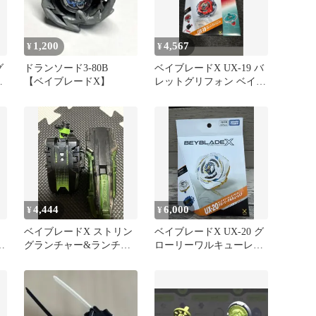
1,200
4,567
¥
¥
グ
ドランソード3-80B
ベイブレードX UX-19 バ
F
【ベイブレードX】
レットグリフォン ベイコ
ード未使用
4,444
6,000
¥
¥
ベイブレードX ストリン
ベイブレードX UX-20 グ
-
グランチャー&ランチャ
ローリーワルキューレLF
ーグリップ ブラック＆グ
メタルコート:ホワイト
リーン