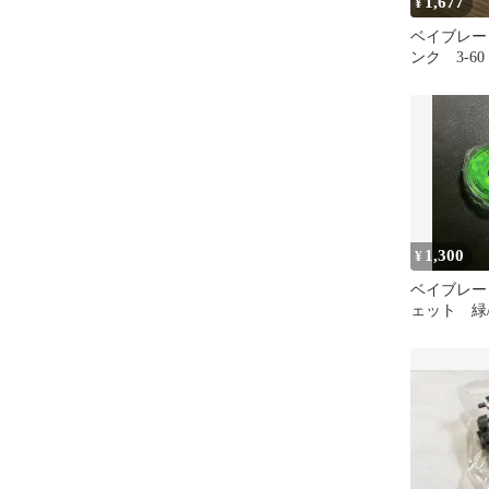
1,677
¥
ベイブレー
ンク 3-6
み
1,300
¥
ベイブレード
ェット 緑