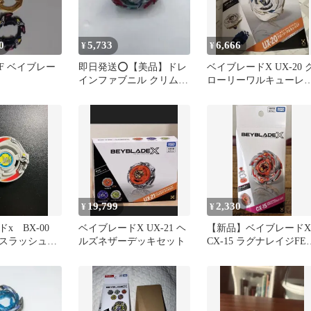
0
5,733
6,666
¥
¥
F ベイブレー
即日発送⭕️【美品】ドレ
ベイブレードX UX-20 
インファブニル クリムゾ
ローリーワルキューレL
ンホワイト ベイブレード
スターター
バースト
19,799
2,330
¥
¥
ドx BX-00
ベイブレードX UX-21 ヘ
【新品】ベイブレードX
ースラッシュ
ルズネザーデッキセット
CX-15 ラグナレイジFE4
み
55Y ブースター