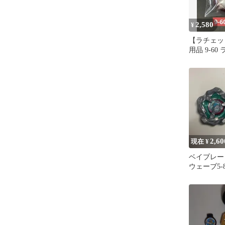
2,580
¥
【ラチェッ
用品 9-60
ッド ベイ
2,60
現在 ¥
ベイブレー
ウェーブ5-
ト ビット