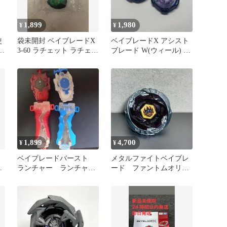
1,899
1,980
¥
¥
使
袋未開封 ベイブレードX
ベイブレードX アシスト
3-60 ラチェット ラチェッ
ブレード W(ウィール) ブ
ト グリーン 緑
ラキオウィップ レアカラ
ー
1,899
4,700
¥
¥
ベイブレードバースト
メタルファイトベイブレ
ラ
ランチャー ランチャー
ード ファントムオリオ
グリップ まとめ売り
ン 艶あり