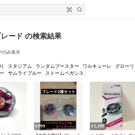
レード の検索結果
中のみ表示
り
スタジアム
ランダムブースター
ワルキューレ
グローリ
ー
サムライブルー
ストームペガシス
999
2,200
¥
¥