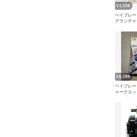
1,550
¥
ベイブレー
グランチャ
8,599
¥
ベイブレードX
ャークエッジ 
タルコート