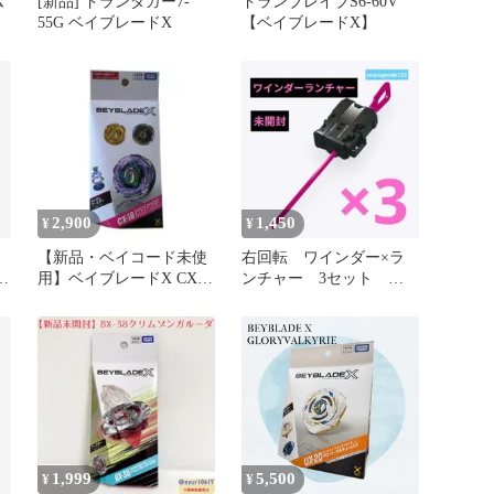
ム
[新品] ドランダガー7-
ドランブレイブS6-60V
55G ベイブレードX
【ベイブレードX】
2,900
1,450
¥
¥
【新品・ベイコード未使
右回転 ワインダー×ラ
ト
用】ベイブレードX CX-
ンチャー 3セット 未
18 ブラキオウィップセレ
開封 出品No3102
クト
1,999
5,500
¥
¥