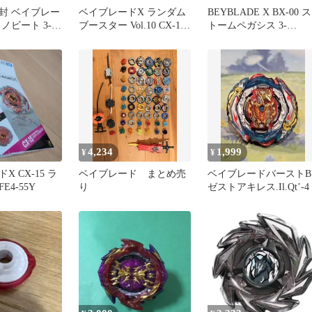
封 ベイブレー
ベイブレードX ランダム
BEYBLADE X BX-00 ス
ラノビート 3-
ブースター Vol.10 CX-17
トームペガシス 3-
ダムブースター
イエロー
70RA【本体】
4,234
1,999
¥
¥
 CX-15 ラ
ベイブレード まとめ売
ベイブレードバーストB
4-55Y
り
ゼストアキレス.Il.Qt’-4