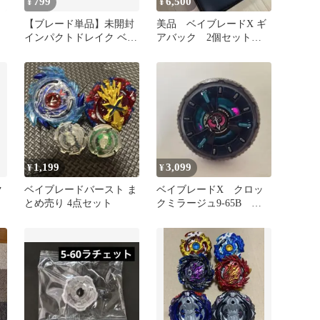
799
6,500
¥
¥
【ブレード単品】未開封
美品 ベイブレードX ギ
インパクトドレイク ベイ
アバック 2個セット販
ブレードX
売
1,199
3,099
¥
¥
ク
ベイブレードバースト ま
ベイブレードX クロッ
とめ売り 4点セット
クミラージュ9-65B グ
リーン