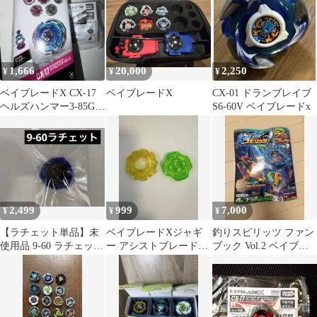
1,666
20,000
2,250
¥
¥
¥
ベイブレードX CX-17
ベイブレードX
CX-01 ドランブレイブ
ヘルズハンマー3-85GU
S6-60V ベイブレードx
CX-17-04
2,499
999
7,000
¥
¥
¥
【ラチェット単品】未
ベイブレードXジャギ
釣りスピリッツ ファン
使用品 9-60 ラチェット
ー アシストブレード
ブック Vol.2 ベイブレ
ベイブレードX
4-55ラチェット
ードX付録 アビスホ
エール