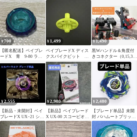
アロー 4-80B
ト
700
1,499
1,490
¥
¥
¥
【匿名配送】ベイブレ
ベイブレードX ディス
黒Wハンドル＆角度付
ードX 青 9-80 ラチ
クスパイクビット イ
きコネクター（0,15,30
ェットのみ
エローカラー
度）ベイブレードX 連
結 接続
2,555
2,900
2,480
¥
¥
¥
【新品・未開封】ベイ
【新品】ベイブレード
【ブレード単品】未開
ブレードX UX−21 シル
X UX-00 スコーピオス
封 バハムートブリッツ
バーウルフブレード単
ピア0-70Z ビット
BK スペシャルver.ベイ
品
ブレードX