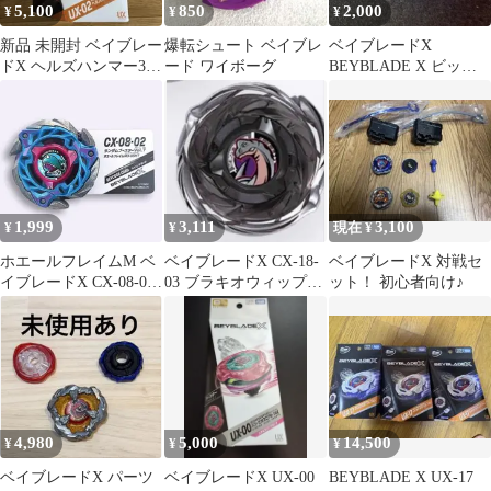
5,100
850
2,000
¥
¥
¥
新品 未開封 ベイブレー
爆転シュート ベイブレ
ベイブレードX
ドX ヘルズハンマー3-
ード ワイボーグ
BEYBLADE X ビッ
70H 風見バード
ト/GR ギヤラッシュ
CX-06 01 フォックスブ
ラッシュセレクト
1,999
3,111
3,100
¥
¥
現在 ¥
ホエールフレイムM ベ
ベイブレードX CX-18-
ベイブレードX 対戦セ
イブレードX CX-08-02
03 ブラキオウィップ
ット！ 初心者向け♪
1
OW5-70Nr 黒 ブラック
4,980
5,000
14,500
¥
¥
¥
ベイブレードX パーツ
ベイブレードX UX-00
BEYBLADE X UX-17