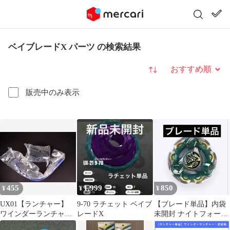
ベイブレードX パーツ の検索結果
並び替え
販売中のみ表示
455
1,999
850
¥
¥
¥
UX01【ランチャー】
9-70 ラチェット ベイブ
【ブレード単品】内袋
ワインダーランチャー
レードX
未開封 ナイトフォート
ブラック×ブルー ベイ
レスGV ベイブレードX