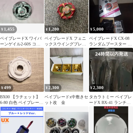
1,455
1,200
5,000
¥
¥
¥
ベイブレードX ワイバ
ベイブレードX フェニ
ベイブレードX CX-08
ーンゲイル2-60S コー
ックスウイングブレー
ランダムブースター ケ
ド無し
ド単品
ルベロスフレイムW5-
80WB
499
2,300
2,300
¥
¥
¥
BX00 【ラチェット】
ベイブレードx中敷きセ
タカラトミー ベイブレ
6-80 白色 ベイブレード
ット改 金
ードX BX-41 ランチャ
X ベイブレード
ーグリップのみ 2個セ
beybladeX
ットお得