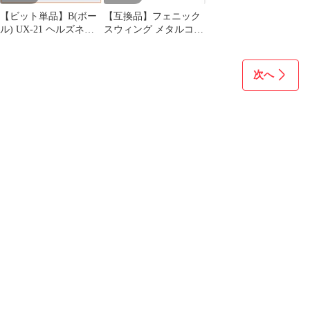
【ビット単品】B(ボー
【互換品】フェニック
ル) UX-21 ヘルズネザ
スウィング メタルコー
ーデッキセット 収録品
トブラック
BEYBLADE X ベイブ
レードX タカラトミー l
次へ
TAKARA TOMY