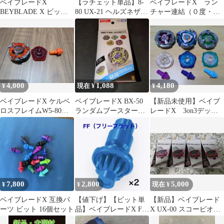
ベイブレードX
【ラチェット単品】8-
ベイブレードX ラン
BEYBLADE X ビット/B
80 UX-21 ヘルズネザー
チャー連結（０度・１
ボール UX-16 02
デッキセット 収録品
０度・２０度）セット
BEYBLADE X ベイブ
レードX タカラトミー l
TAKARA TOMY
4,000
1,088
4,180
¥
現在 ¥
¥
ベイブレードX ケルベ
ベイブレードX BX-50
【新品未使用】ベイブ
ロスフレイムW5-80WB
ランダムブースター
レードX 3on3デッキ
未使用品
Vol.11 ケルベロスリー
セット まとめ売り106
パー
7,800
2,800
5,000
¥
¥
現在 ¥
ベイブレードX 互換パ
【値下げ】【ビット単
【新品】ベイブレード
ーツ ビット 16個セット
品】ベイブレードX FF
X UX-00 スコーピオス
フリーフラット ビット
ピア0-70 ラチェット×4