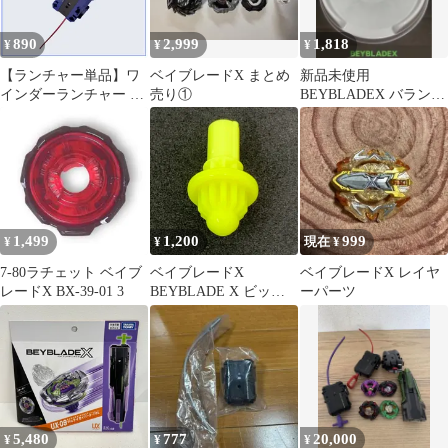
890
2,999
1,818
¥
¥
¥
【ランチャー単品】ワ
ベイブレードX まとめ
新品未使用
インダーランチャー ブ
売り①
BEYBLADEX バランス
ルー×レッド UX-00 ド
調整皿 ベイブレードX
ランバスター1-60A メ
サポートアイテム
タルコート:ブルー FC
バルセロナver. 収録品
BEYBLADE X ベイブ
レードX タカラトミー l
TAKARA TOMY
1,499
1,200
999
¥
¥
現在 ¥
7-80ラチェット ベイブ
ベイブレードX
ベイブレードX レイヤ
レードX BX-39-01 3
BEYBLADE X ビット/B
ーパーツ
ボール UX-16 01
5,480
777
20,000
¥
¥
¥