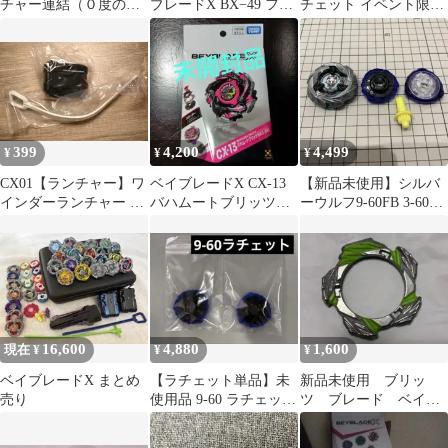
チャー連結（０度の
ブレードX BX−49 フリ
チェット イベント限定
み）セット
ーフラットビット単品
ドランブレイブ ベイブ
レードX
399
4,200
4,499
¥
¥
¥
CX01【ランチャー】ワ
ベイブレードX CX-13
【新品未使用】シルバ
インダーランチャー ブ
バハムートブリッツ
ーウルフ9-60FB 3-60ラ
ラック×ホワイト ベイ
BK1-50I
チェットセットベイブ
ブレードX ベイブレ
レードX
ード beybladeX
16,600
4,880
1,600
現在 ¥
¥
¥
ベイブレードX まとめ
【ラチェット単品】未
新品未使用 ブリッ
売り
使用品 9-60 ラチェット
ツ ブレード ベイブ
2個セット ベイブレー
レードX BEYBLADE
ドX
パーツ 大会