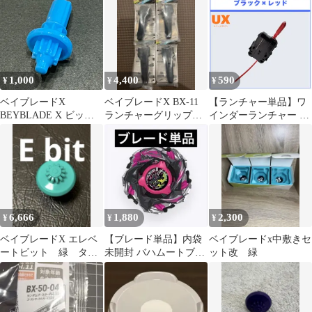
ブレードX ベイブレ
ード beybladeX
1,000
4,400
590
¥
¥
¥
ベイブレードX
ベイブレードX BX-11
【ランチャー単品】ワ
BEYBLADE X ビッ
ランチャーグリップ 4
インダーランチャー ブ
ト/W ウェッジ UX-18
個セット
ラック×レッド UX-02
03
ヘルズハンマー3-70H
収録品 BEYBLADE X
ベイブレードX タカラ
トミー l TAKARA
TOMY
6,666
1,880
2,300
¥
¥
¥
ベイブレードX エレベ
【ブレード単品】内袋
ベイブレードx中敷きセ
ートビット 緑 ター
未開封 バハムートブリ
ット改 緑
コイズ beybladeX Ebit
ッツBK ベイブレードX