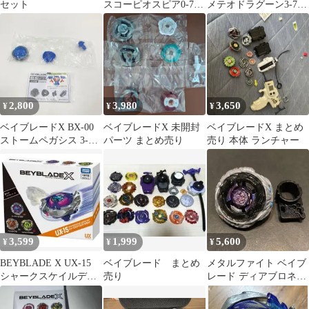
セット
スコーピオスピア0-70Z
メテオドラグーン3-70J
新品未使用
3個
2,800
3,980
3,650
¥
¥
¥
ベイブレードX BX-00
ベイブレードX 未開封
ベイブレードX まとめ
ストームペガシス 3-
パーツ まとめ売り
売り 本体 ランチャー
70RA
3,599
1,999
5,600
¥
¥
¥
BEYBLADE X UX-15
ベイブレード まとめ
メタルファイト ベイブ
シャークスケイルデッ
売り
レード ディアブロネメ
キセット パーツ抜粋
シスX:D