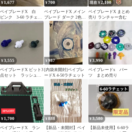
1,677
700
2,100
¥
¥
現在 ¥
ベイブレードX 白
ベイブレードX メイン
ベイブレードX まとめ
ピンク 3-60 ラチェッ
ブレード ダーク 2色セ
売り ランチャー含む
トのみ
ット ホワイト＆グリー
ン
3,555
987
3,990
¥
¥
¥
ベイブレードX ビット3
[内袋未開封]ベイブレ
ベイブレードx パー
点セット ラッシュビ
ードX 4-50ラチェット
ツ まとめ売り
ットなど
10%OFF
1,700
888
3,580
¥
¥
¥
ベイブレードX ラン
【新品・未開封】ベイ
【新品未使用】6-60ラ