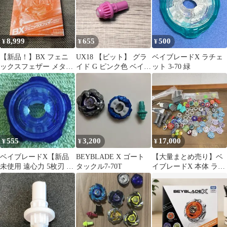
8,999
655
500
¥
¥
¥
【新品！】BX フェニ
UX18 【ビット】 グラ
ベイブレードX ラチェ
ックスフェザー メタル
イド G ピンク色 ベイブ
ット 3-70 緑
コート：オレンジ / ベ
レードX ベイブレー
イブレードX
ド beybladeX UX-18
ランダムブースター
Vol.8 ドランダガー
555
3,200
17,000
¥
¥
¥
ベイブレードX【新品
BEYBLADE X ゴート
【大量まとめ売り】ベ
未使用 遠心力 5枚刃 バ
タックル7-70T
イブレードX 本体 ラン
ランス】5-80 ラチェッ
チャー パーツ 一式 現
ト
状品