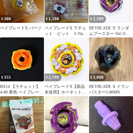
300
1,100
1,599
¥
¥
¥
ベイブレードX パーツ
ベイブレードX ラチェ
BEYBLADE X ランダ
ット ビット 3-70a エ
ムブースター Vol.11
アロペガサス
BX-50-06
355
2,799
3,000
¥
¥
¥
BX14 【ラチェット】
ベイブレードX【新品
BEYBLADE X ドラン
4-80 黄色 ベイブレード
未使用】ホーネットフ
バスター5-80MN
X ベイブレード
ォートR9-65T
beybladeX