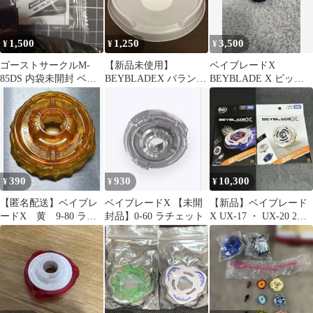
1,500
1,250
3,500
¥
¥
¥
ゴーストサークルM-
【新品未使用】
ベイブレードX
85DS 内袋未開封 ベイ
BEYBLADEX バランス
BEYBLADE X ビット E
ブレードX
調整皿 ベイブレードX
ビット エレベートビッ
サポートアイテム
ト
390
930
10,300
¥
¥
¥
【匿名配送】ベイブレ
ベイブレードX 【未開
【新品】ベイブレード
ードX 黄 9-80 ラチ
封品】0-60 ラチェット
X UX-17 ・ UX-20 2個
ェットのみ
セット