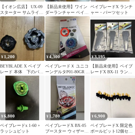
【イオン広店】 UX-09
【新品未使用】ワイン
ベイブレードX ランチ
スターター サムライセ
ダーランチャー ベイブ
ャー・パーツセット
イバー2-70L ベイブレ
レードX
ードX BEYBLADE X
【724】
1,200
4,300
3,195
¥
¥
¥
BEYBLADE X ベイブ
ベイブレードＸ ユニコ
【新品未使用】ベイブ
レード 本体 下のパー
ーンデルタP01-80GR ベ
レードX BX-11 ランチ
ツ無
イコード未使用
ャーグリップ 3点セッ
ト
6,800
1,780
6,900
¥
¥
¥
ベイブレードx 1-60 +
ベイブレードX BX-05
ベイブレードX 限定色
ラッシュビット
ブースター ウィザード
ボールビット12個セッ