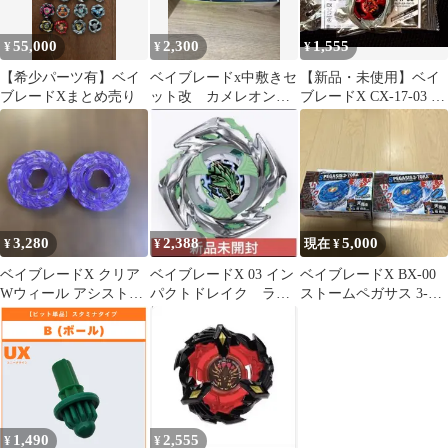
55,000
2,300
1,555
¥
¥
¥
【希少パーツ有】ベイ
ベイブレードx中敷きセ
【新品・未使用】ベイ
ブレードXまとめ売り
ット改 カメレオンブ
ブレードX CX-17-03 サ
ルー
ムライセイバーブレー
ド単品
3,280
2,388
5,000
¥
¥
現在 ¥
ベイブレードX クリア
ベイブレードX 03 イン
ベイブレードX BX-00
Wウィール アシストブ
パクトドレイク ラン
ストームペガサス 3-
レード パープル 2個セ
ダムブースターVol.11
70RA 2個セット
ット
1,490
2,555
¥
¥