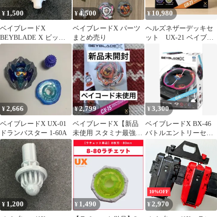
1,500
4,500
10,980
¥
¥
¥
ベイブレードX
ベイブレードX パーツ
ヘルズネザーデッキセ
BEYBLADE X ビット/
まとめ売り
ット UX-21 ベイブレ
ウェッジ 白
ードX
2,666
2,799
3,300
¥
¥
¥
ベイブレードX UX-01
ベイブレードX【新品
ベイブレードX BX-46
ドランバスター 1-60A
未使用 スタミナ最強】
バトルエントリーセッ
ラグナレイジ5-70 Y
ト∞ コバルトドレイ
ク 未使用
10%OFF
1,200
1,490
2,970
¥
¥
¥