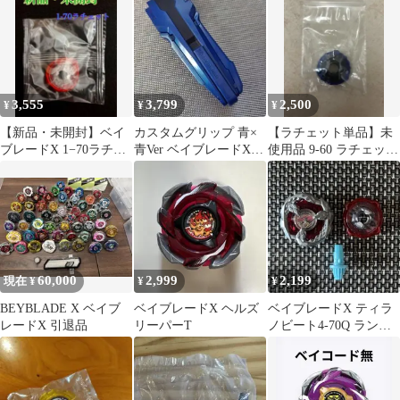
2個セット
3,555
3,799
2,500
¥
¥
¥
【新品・未開封】ベイ
カスタムグリップ 青×
【ラチェット単品】未
ブレードX 1−70ラチェ
青Ver ベイブレードX
使用品 9-60 ラチェット
ット
①
ベイブレードX
60,000
2,999
2,199
現在 ¥
¥
¥
BEYBLADE X ベイブ
ベイブレードX ヘルズ
ベイブレードX ティラ
レードX 引退品
リーパーT
ノビート4-70Q ランダ
ムブースターvol.3 エッ
クス