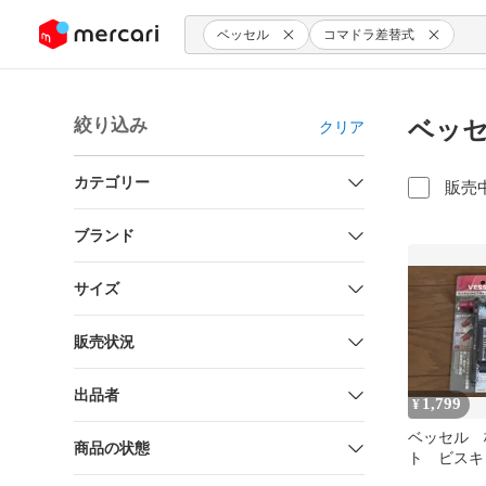
ンツにスキップ
ベッセル
コマドラ差替式
絞り込み
ベッセ
クリア
カテゴリー
販売
ブランド
サイズ
販売状況
出品者
1,799
¥
ベッセル 
商品の状態
ト ビスキ
73MCとTO