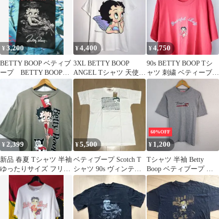
3,200
4,400
4,750
¥
¥
¥
BETTY BOOP ベティブ
3XL BETTY BOOP
90s BETTY BOOP Tシ
ープ BETTY BOOPT
ANGEL Tシャツ 天使
ャツ 刺繍 ベティーブー
シャツ ベティバイカー
ベティブープ
プ ヴィンテージ
60%OFF
2,399
5,500
1,200
¥
¥
¥
新品 春夏 Tシャツ 半袖
ベティブープ Scotch T
Tシャツ 半袖 Betty
ゆったりサイズ フリー
シャツ 90s ヴィンテー
Boop ベティブープ キ
ブラウン
ジ ベティちゃん プロも
ャラクタープリント グ
レー L メンズ 古着 ア
メカジ レトロ