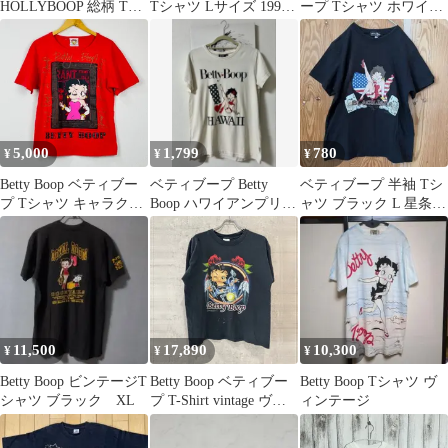
HOLLYBOOP 総柄 Tシ
Tシャツ Lサイズ 1995
ープ Tシャツ ホワイト
ャツ AAA ヴィンテージ
年製
80s希少
5,000
1,799
780
¥
¥
¥
Betty Boop ベティブー
ベティブープ Betty
ベティブープ 半袖 Tシ
プ Tシャツ キャラクタ
Boop ハワイアンプリン
ャツ ブラック L 星条旗
ー プリント レッド 古
トTシャツ XXL
カジノ ブラックジャッ
着 カジュアル アメカジ
ク古着
11,500
17,890
10,300
¥
¥
¥
Betty Boop ビンテージT
Betty Boop ベティブー
Betty Boop Tシャツ ヴ
シャツ ブラック XL
プ T-Shirt vintage ヴィ
ィンテージ
ンテージ 古着 バイク