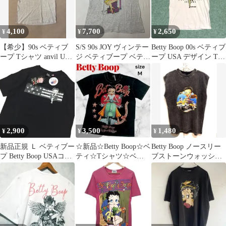
4,100
7,700
2,650
¥
¥
¥
【希少】90s ベティブ
S/S 90s JOY ヴィンテー
Betty Boop 00s ベティブ
ープ Tシャツ anvil USA
ジ ベティブープ ベティ
ープ USA デザイン Tシ
製 シングルステッチL
ちゃん Tシャツ
ャツ
2,900
3,500
1,480
¥
¥
¥
新品正規 Ｌ ベティブー
☆新品☆Betty Boop☆ベ
Betty Boop ノースリー
プ Betty Boop USAコッ
ティ☆Tシャツ☆ベス
ブストーンウォッシュ
トン Tシャツ 米綿
パ☆バイク☆バンT☆
Tシャツ
黒☆ML