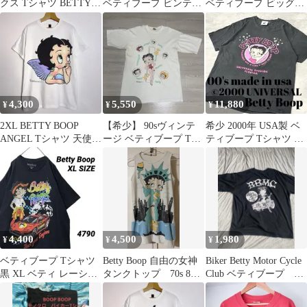
クス Tシャツ BETTY
ベティブープ ビンテー
ベティブープ ビッグプ
BOOP ブラック
ジ 日本製 Tシャツ
リントTシャツ
4,300
5,550
11,880
¥
¥
¥
2XL BETTY BOOP
【希少】 90sヴィンテ
希少 2000年 USA製 ベ
ANGEL Tシャツ 天使
ージ ベティブープ Tシ
ティブープ Tシャツ L
ベティブープ
ャツ ビッグサイズ 3XL
映画 アニメ古着 00s
4,400
4,500
1,980
¥
¥
¥
ベティブープ Tシャツ
Betty Boop 自由の女神
Biker Betty Motor Cycle
黒 XL ベティ レーシン
タンクトップ 70s 80s
Club ベティブープ T
グ アメカジ キャラ
vintage
シャツ