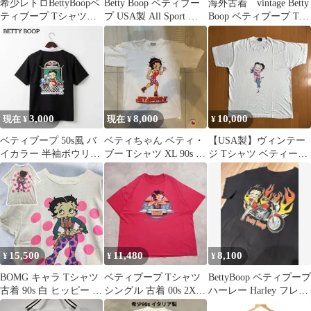
希少レトロBettyBoopベ
Betty Boop ベティブー
海外古着 vintage Betty
ティブープ Tシャツビ
プ USA製 All Sport 総柄
Boop ベティブープ Tシ
ンテージゆったりXL
L
ャツ M
3,000
8,000
10,000
現在 ¥
現在 ¥
¥
ベティブープ 50s風 バ
ベティちゃん ベティ・
【USA製】ヴィンテー
イカラー 半袖ボウリン
ブー Tシャツ XL 90s コ
ジ Tシャツ ベティー
グシャツ ビッグプリン
ピーライト ビンテージ
XL 80s 90s
ト
15,500
11,480
8,100
¥
¥
¥
BOMG キャラ Tシャツ
ベティブープ Tシャツ
BettyBoop ベティプープ
古着 90s 白 ヒッピー ベ
シングル 古着 00s 2XL
ハーレー Harley フレイ
ティブープ サイケ
ピンク 20144
ム バイカー