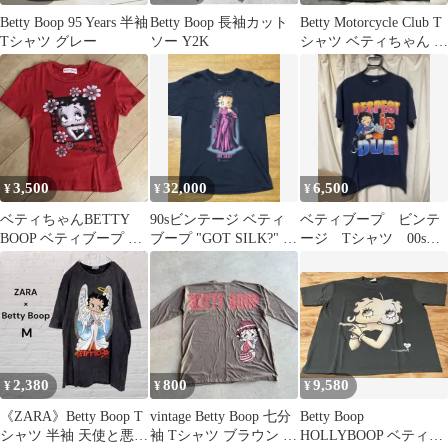
Betty Boop 95 Years 半袖
Betty Boop 長袖カット
Betty Motorcycle Club T
Tシャツ グレー
ソー Y2K
シャツ ベティちゃん ベ
ティブープ
3,500
32,000
6,500
¥
¥
¥
ベティちゃんBETTY
90sビンテージ ベティ
ベティブープ ビンテ
BOOP ベティブープ 半
ブープ "GOT SILK?" T
ージ Tシャツ 00s
袖Tシャツ レッドヴィ
シャツ
USA製 アニメ ベテ
ンテージ
ィ
2,380
800
9,580
¥
¥
¥
《ZARA》Betty Boop T
vintage Betty Boop 七分
Betty Boop
シャツ 半袖 天使と悪魔
袖 Tシャツ ブラウン 薄
HOLLYBOOP ベティブ