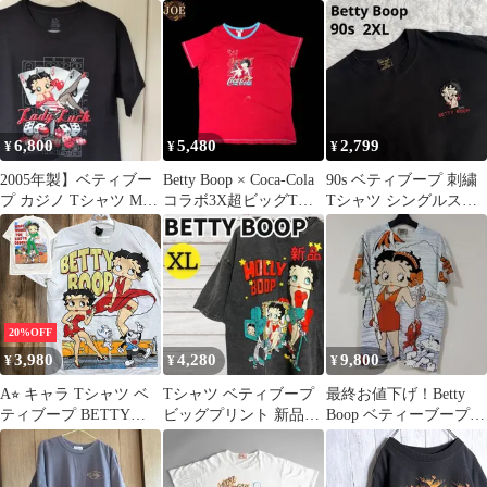
チャコールグレー
手 ベティー
ープ Tシャツ XL
6,800
5,480
2,799
¥
¥
¥
2005年製】ベティブー
Betty Boop × Coca-Cola
90s ベティブープ 刺繍
プ カジノ Tシャツ M
コラボ3X超ビッグTシ
Tシャツ シングルステ
黒 フルーツオブザルー
ャツ2009
ッチ ブラック 古着
ム
2XL
20%OFF
3,980
4,280
9,800
¥
¥
¥
A⭐︎ キャラ Tシャツ ベ
Tシャツ ベティブープ
最終お値下げ！Betty
ティブープ BETTY
ビッグプリント 新品未
Boop ベティーブープ
BOOP マリリンモンロ
使用ヴィンテージ加工
総柄 Tシャツ
ー ダイナー 白 USA製
2613XL
アメコミ キャラ アニメ