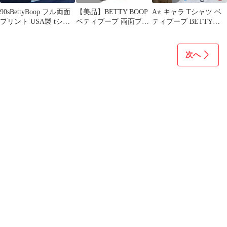
90sBettyBoop フル両面
【美品】BETTY BOOP
A⭐︎ キャラ Tシャツ ベ
プリント USA製 tシャ
ベティブープ 両面プリ
ティブープ BETTY
ツ フードショップL
ント Tシャツ グレー L
BOOP ラブ＆ピース ヒ
ップホップ PEACE 白
USA製アメコミ キャラ
次へ
アニメ コミックス スト
リート シングルステッ
チ 古着 ビンテージ
used vintage p10/