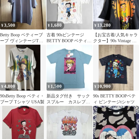
コミックス シングルス
テッチ 古着 ビンテージ
used vintage p20/
3,500
1,680
13,280
¥
¥
¥
Betty Boop ベティーブ
古着 90sビンテージ
【お宝古着/人気キャラ
ープ ヴィンテージTシ
BETTY BOOP ベティち
クター】90s Vintage 古
ャツ グレー
ゃん Tシャツ
着 BETTY BOOP T-
SHIRT ベティブープ フ
ラダンス ヤシの木 キャ
ラクター ブラック 半袖
Tシャツ 古着 #Q1954
4,800
1,500
10,900
¥
¥
¥
90sBetty Boop ベティ・
新品タグ付き サック
90s BETTY BOOPベテ
ブープ Tシャツ USA製
スブルー カスレプリ
ィ ビンテージtシャツ
ント ベティちゃん
Tシャツ Mサイズ