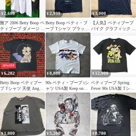
2,680
2,999
3,000
¥
¥
¥
難ア 2006 Betty Boop ベ
Betty Boop ベティ・ブ
【人気】ベティブープ
ティブープ ダメージ ヴ
ープ Tシャツ ブラック
バイク グラフィック T
ィンテージT
L
シャツ 黒 古着
10%OFF
6,282
8,800
12,900
¥
¥
¥
Betty Boop ベティブー
90s ベティ・ブープ tシ
ベティブープ Spring
プ Tシャツ 天使 Angel
ャツ USA製 Keep on
Fever 90s USA製 Tシャ
Double Side キャラT プ
Boopin'
ツ 黒 L
リント 半袖
1,000
5,200
8,780
¥
¥
¥