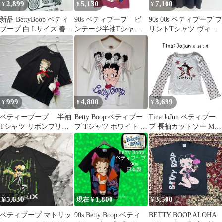
2,899
5,130
7,100
¥
¥
¥
新品 BettyBoop ベティ
90s ベティブープ ビ
90s 00s ベティブープ プ
ブープ 白 Lサイズ 春夏
ンテージ半袖Tシャ
リントTシャツ ヴィン
Tシャツ
ツ オフィシャル シ
テージ アメカジ アニメ
ングルステッチ
T
999
4,800
3,699
¥
¥
¥
ベティーブープ 半袖
Betty Boop ベティブー
Tina:JoJun ベティブー
Tシャツ リボンプリン
プ Tシャツ ホワイト 日
プ 長袖カットソー M
ト ビッグシルエット 黒
本製 ヴィンテージ
袖ドット 星柄
M
5,630
1,800
3,500
¥
現在 ¥
¥
ベティブープ マトリッ
90s Betty Boop ベティ
BETTY BOOP ALOHA