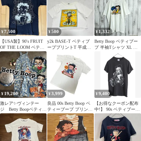
7,500
500
1,332
¥
¥
¥
【USA製】90's FRUIT
y2k BASE-T ベティブ
Betty Boop ベティブー
OF THE LOOM ベティ
ーププリントT 平成ギ
プ 半袖Tシャツ XL 白
ブープ ブラック
ャル 白 M（B752）
ブルーベリー ヴィンテ
ージ シミあり 338
19,200
3,999
9,400
¥
¥
¥
激レア✨ヴィンテー
良品 00s Betty Boop ベ
【お得なクーポン配布
ジ Betty Boopベティー
ティーブープ プリント
中!】 90s ベティブープ
ブープ オーバーオー
Tシャツ S
イラスト 両面 プリント
ルY2K④
Tシャツ メンズ レディ
ース S 古着 オールド
キャラクター ベティち
ゃん バイク オフィシャ