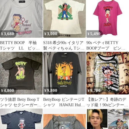
3,680
3,000
5,490
¥
¥
¥
BETTY BOOP 半袖
S318:希少90s イタリア
90s ベティBETTY
Tシャツ LL ビッグ
製 ベティちゃん Tシャ
BOOPブープ ビンテ
プリント ロゴ ホワ
ツ キッズヴィンテージ
ージ半袖Tシャツ オ
イト 古着
フィシャル
4,800
9,800
9,700
¥
¥
¥
ツラ抜群 Betty Boop T
BettyBoop ビンテージT
【激レア✨】奇跡のデ
シャツ セクシーガール
シャツ HAWAII Hula
ッド級！90sビンテージ
ベティちゃん Y2K
Boop 90'
Betty Boop 長袖T 日本
製