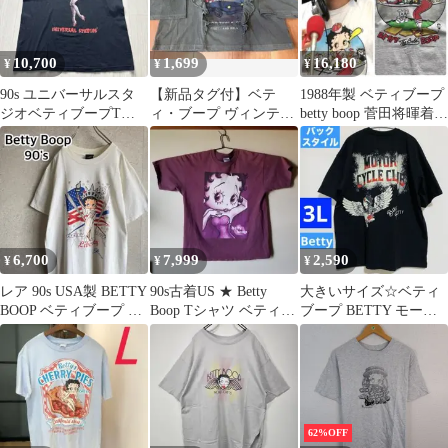
10,700
1,699
16,180
¥
¥
¥
90s ユニバーサルスタ
【新品タグ付】ベテ
1988年製 ベティブープ
ジオベティブープTシ
ィ・ブープ ヴィンテー
betty boop 菅田将暉着用
ャツM USA製
ジ風 フリル付きTシャ
ヴィンテージ
ツ Ｍサイズ
6,700
7,999
2,590
¥
¥
¥
レア 90s USA製 BETTY
90s古着US ★ Betty
大きいサイズ☆ベティ
BOOP ベティブープ 人
Boop Tシャツ ベティち
ブープ BETTY モータ
気 tシャツ
ゃん 【レア】
サイクルクラブ Tシャ
ツ 3L
62%OFF