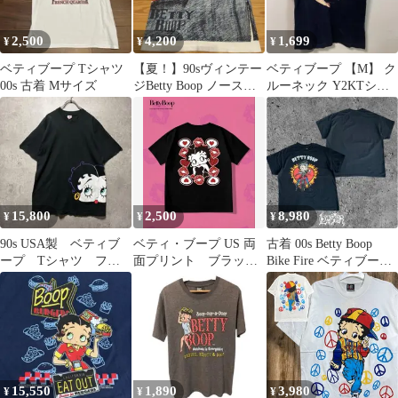
ル 黒
2,500
4,200
1,699
¥
¥
¥
ベティブープ Tシャツ
【夏！】90sヴィンテー
ベティブープ 【M】 ク
00s 古着 Mサイズ
ジBetty Boop ノースリ
ルーネック Y2KTシャ
ーブ USA製 ベティ
ツ ラインストーン黒
綿 レトロ
15,800
2,500
8,980
¥
¥
¥
90s USA製 ベティブ
ベティ・ブープ US 両
古着 00s Betty Boop
ープ Tシャツ フル
面プリント ブラック
Bike Fire ベティブープ
ーツオブザルーム シ
Tシャツ
キャラT
ングルステッチ
15,550
1,890
3,980
¥
¥
¥