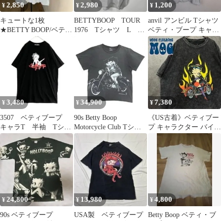
2,850
2,980
1,200
¥
¥
¥
キュートな1枚
BETTYBOOP TOUR
anvil アンビル Tシャツ
★BETTY BOOP/ベティ
1976 Tシャツ L ビ
ベティ・ブープ キャラ
ちゃん★半袖Tシャツ/
ッグプリント 良デザ
クタープリント グレー
男女兼用Y2K
イン
M メンズ 古着 ストリ
ート レトロ
3,480
34,900
7,380
¥
¥
¥
3507 ベティブープ
90s Betty Boop
《US古着》ベティブー
キャラT 半袖 Tシャ
Motorcycle Club Tシャ
プ キャラクター バイカ
ツ ビッグプリント
ツ フェード
ー Tシャツ ブラック メ
黒
ンズXL
24,800
13,980
4,800
¥
¥
¥
90s ベティブープ
USA製 ベティブープ
Betty Boop ベティ・ブ