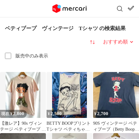
ベティブープ ヴィンテージ Tシャツ の検索結果
並び替え
販売中のみ表示
2,800
2,500
2,700
現在 ¥
¥
¥
【激レア】90s ヴィン
BETTY BOOPプリント
90S ヴィンテージ ベテ
テージ ベティブープ T
Tシャツ ベティちゃんT
ィブープ（Betty Boop）
シャツ ピンク Mサイズ
シャツ ベティブープT
のグラフィックTシャ