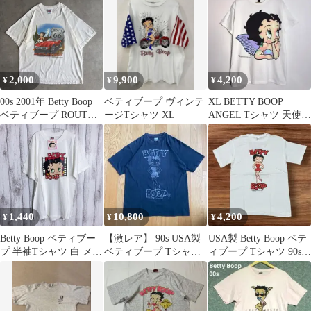
USA製
シャツ
ツ
2,000
9,900
4,200
¥
¥
¥
00s 2001年 Betty Boop
ベティブープ ヴィンテ
XL BETTY BOOP
ベティブープ ROUTE
ージTシャツ XL
ANGEL Tシャツ 天使
66 Tシャツ
ベティブープ エンジェ
TENNESSEE RIVER コ
ル
ルベット アメ車 ルート
66
1,440
10,800
4,200
¥
¥
¥
Betty Boop ベティブー
【激レア】 90s USA製
USA製 Betty Boop ベテ
プ 半袖Tシャツ 白 メン
ベティブープ Tシャツ
ィブープ Tシャツ 90s
ズ M タグ付 シミあり
シングルステッチ L 黒
白 M 両面
ヴィンテージ 286