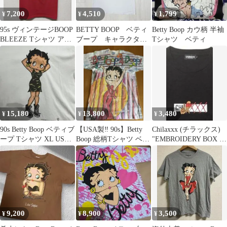
7,200
4,510
1,799
¥
¥
¥
95s ヴィンテージBOOP
BETTY BOOP ベティ
Betty Boop カウ柄 半袖
BLEEZE Tシャツ アメ
ブープ キャラクタ
Tシャツ ベティ
リカ製
ー Tシャツ メンズ
S ホワイト
15,180
13,800
3,480
¥
¥
¥
90s Betty Boop ベティブ
【USA製‼︎ 90s】Betty
Chilaxxx (チラックス)
ープ Tシャツ XL USA
Boop 総柄Tシャツ ベテ
"EMBROIDERY BOX Ｔ
製
ィブープ
シャツ
9,200
8,900
3,500
¥
¥
¥