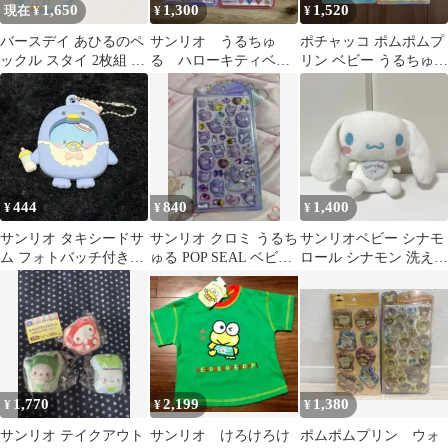
1,650
1,300
1,520
現在 ¥
¥
¥
バースデイ あひるのペ
サンリオ うるちゅ
ポチャッコ ポムポムプ
ックル スタイ 2枚組 サ
る ハローキティベビ
リン ベビー うるちゅる
ンリオ
ー 文字ボンドロ
ポップシール サンリオ
正規品
444
840
1,400
¥
¥
¥
サンリオ タキシードサ
サンリオ クロミ うるち
サンリオベビー シナモ
ム フォトバッチ付きマ
ゅる POP SEAL ベビー
ロール シナモン 洗える
スコット ベビーシリー
シール ステッカー
ぬいぐるみ
ズ
1,770
2,199
1,380
¥
¥
¥
サンリオ テイクアウト
サンリオ けろけろけ
ポムポムプリン ウォ