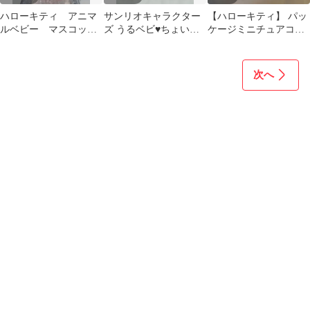
ハローキティ アニマ
サンリオキャラクター
【ハローキティ】 パッ
ルベビー マスコッ
ズ うるベビ♥ちょいデ
ケージミニチュアコレ
ト ぬいぐるみ サン
カドール マイメロデ
クション ベビーver.
リオ
ィ
匿名発送
次へ