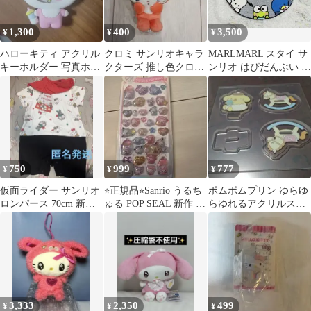
1,300
400
3,500
¥
¥
¥
ハローキティ アクリル
クロミ サンリオキャラ
MARLMARL スタイ サ
キーホルダー 写真ホル
クターズ 推し色クロミ
ンリオ はぴだんぶい マ
ダー
ベビー
ールマール
750
999
777
¥
¥
¥
仮面ライダー サンリオ
⭐︎正規品⭐︎Sanrio うるち
ポムポムプリン ゆらゆ
ロンパース 70cm 新品
ゅる POP SEAL 新作 白
らゆれるアクリルスタ
匿名発送
猫ベビー
ンド ベビーシリーズ
3,333
2,350
499
¥
¥
¥