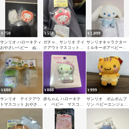
クターズ/レトロ サンリ
サンリオベビー
ゅる シール
オキャラクターズ/シロ
ネコベビー 新作【3点
まとめ売り】
750
550
1,099
¥
¥
¥
サンリオ ハローキティ
ガチャ、サンリオ テイ
サンリオキャラクター
おやさいベビー ぬい
クアウトマスコット〜
ミルキーボアベビー
ぐるみ ガチャ
おやさいベビーver.〜キ
BIGぬいぐるみ シナモ
ティちゃん
ロール シナモン
680
888
999
¥
¥
¥
サンリオ テイクアウ
赤ちゃん ハローキテ
サンリオ ポムポムプ
トマスコット おやさい
ィ ベビー マスコッ
リン ベビーエンジェル
ベビーver. シナモロー
トマグネット Sanrio
マスコット ベーグル
ル