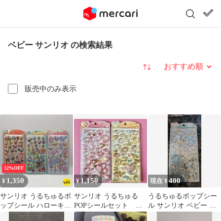
ベビー サンリオ の検索結果
並び替え
販売中のみ表示
12%OFF
1,350
1,150
400
¥
¥
現在 ¥
サンリオ うるちゅるポ
サンリオ うるちゅる
うるちゅるポップシー
ップシール ハローキテ
POPシールセット キ
ル サンリオ ベビー ポ
ィ/70s サンリオキャラ
ティ ポムポムプリン
チャッコ 正規品 うるち