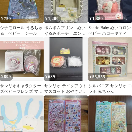
750
1,200
1,380
¥
¥
¥
シナモロール うるちゅ
ポムポムプリン ぬい
Sanrio Baby ぬいコロン
る ベビー シール
ぐるみポーチ エンジ
ベビー ハローキティ
ョイアイドルシリーズ
899
639
55,555
¥
¥
¥
サンリオキャラクター
サンリオ テイクアウト
シルバニア サンリオ コ
ズベビーフレンズ マイ
マスコット おやさいベ
ラボ 赤ちゃん
メロディ【新品】
ビーver. ポムポムプリ
ン