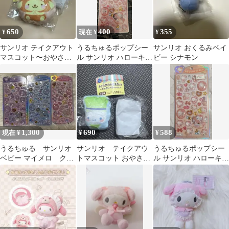
650
400
355
¥
現在 ¥
¥
サンリオ テイクアウト
うるちゅるポップシー
サンリオ おくるみベイ
マスコット〜おやさい
ル サンリオ ハローキテ
ビー シナモン
ベビーver.〜 ポムポム
ィ うるちゅる ベビー
プリン
1,300
690
588
現在 ¥
¥
¥
うるちゅる サンリオ
サンリオ テイクアウ
うるちゅるポップシー
ベビー マイメロ クロ
トマスコット おやさい
ル サンリオ ハローキテ
ミ シナモン 3点
ベビーver. シナモロー
ィ 正規品 うるちゅる
ル
ベビー