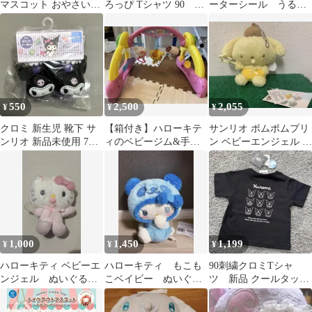
マスコット おやさいベ
ろっぴ Tシャツ 90 綿
ーターシール うるち
ビー 3個セット
100% 緑 Sanrio
ゅる サンリオベビ
刺繍
ー プリンベビー正規
品
550
2,500
2,055
¥
¥
¥
クロミ 新生児 靴下 サ
【箱付き】ハローキテ
サンリオ ポムポムプリ
ンリオ 新品未使用 7〜
ィのベビージム&手押
ン ベビーエンジェル マ
9cm ベビー靴下 新生児
し車
スコット
靴下
1,000
1,450
1,199
¥
¥
¥
ハローキティ ベビーエ
ハローキティ もこも
90刺繍クロミTシャ
ンジェル ぬいぐるみ
こベイビー ぬいぐる
ツ 新品 クールタッチ
キーホルダー
み
サンリオ