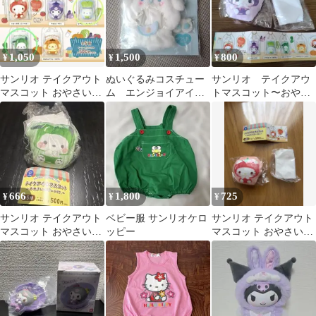
1,050
1,500
800
¥
¥
¥
サンリオ テイクアウト
ぬいぐるみコスチュー
サンリオ テイクアウ
マスコット おやさいベ
ム エンジョイアイド
トマスコット〜おやさ
ビー /シナモロール&ポ
ルシリーズ ベビー
いベビーver.〜 クロミ
チャッコ
靴下 シナモン
666
1,800
725
¥
¥
¥
サンリオ テイクアウト
ベビー服 サンリオケロ
サンリオ テイクアウト
マスコット おやさいベ
ッピー
マスコット おやさいベ
ビー ポチャッコ
ビー ハローキティ