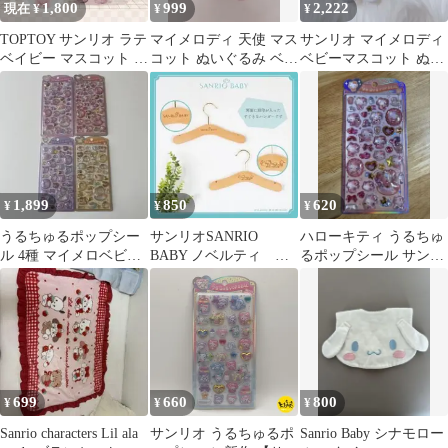
1,800
999
2,222
現在 ¥
¥
¥
TOPTOY サンリオ ラテ
マイメロディ 天使 マス
サンリオ マイメロディ
ベイビー マスコット マ
コット ぬいぐるみ ベビ
ベビーマスコット ぬい
イメロ
ー sanrio
ぐるみ
1,899
850
620
¥
¥
¥
うるちゅるポップシー
サンリオSANRIO
ハローキティ うるちゅ
ル 4種 マイメロベビー
BABY ノベルティ ハ
るポップシール サンリ
クロミベビー ポムポム
ンガー 子供用
オ ベビー
プリン
699
660
800
¥
¥
¥
Sanrio characters Lil ala
サンリオ うるちゅるポ
Sanrio Baby シナモロー