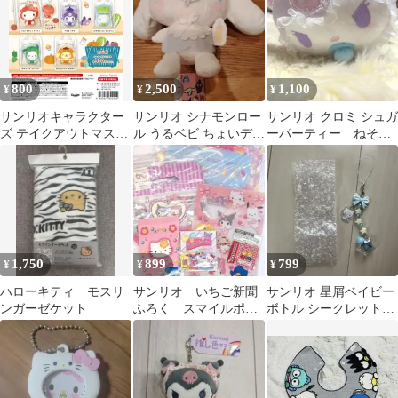
800
2,500
1,100
¥
¥
¥
サンリオキャラクター
サンリオ シナモンロー
サンリオ クロミ シュガ
ズ テイクアウトマスコ
ル うるベビ ちょいデカ
ーパーティー ねそべ
ット シナモロール
ドール
り マスコット ぬいぐ
るみ 赤ちゃん
1,750
899
799
¥
¥
¥
ハローキティ モスリ
サンリオ いちご新聞
サンリオ 星屑ベイビー
ンガーゼケット
ふろく スマイルポイ
ボトル シークレットス
ント景品など【まとめ
トラップ ダニエル
て】