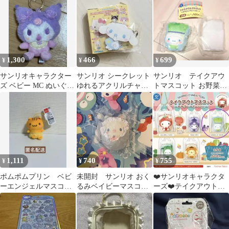
プリン
1,300
466
699
¥
¥
¥
サンリオキャラクター
サンリオ シークレット
サンリオ テイクアウ
ズ ベビー MC ぬいぐる
ゆれるアクリルチャー
トマスコット お野菜ベ
みマスコット クロミ
ム ベビー （シナモロー
ビー シナモロール
ル）
1,111
740
755
¥
¥
¥
ポムポムプリン ベビ
未開封 サンリオ おく
❤️サンリオキャラクタ
ーエンジェルマスコッ
るみベイビーマスコッ
ーズ❤️テイクアウトマ
ト ベーグル
ト シナモン
スコット❤️おやさいベ
ビー❤️シナモロール❤️