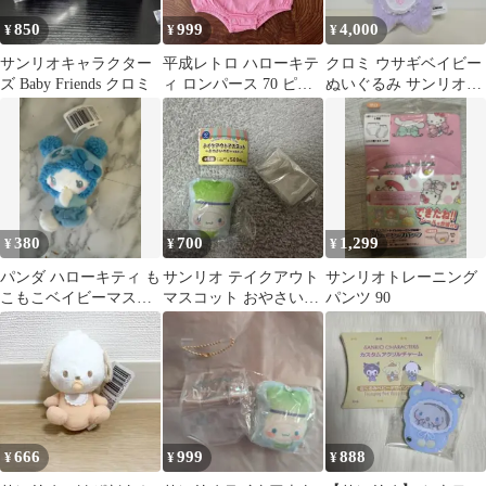
850
999
4,000
¥
¥
¥
サンリオキャラクター
平成レトロ ハローキテ
クロミ ウサギベイビー
ズ Baby Friends クロミ
ィ ロンパース 70 ピン
ぬいぐるみ サンリオ
ク 1回着用
TOPTOY
380
700
1,299
¥
¥
¥
パンダ ハローキティ も
サンリオ テイクアウト
サンリオトレーニング
こもこベイビーマスコ
マスコット おやさいベ
パンツ 90
ット アミューズメン
ビーver. シナモロール
ト Sanrio
666
999
888
¥
¥
¥