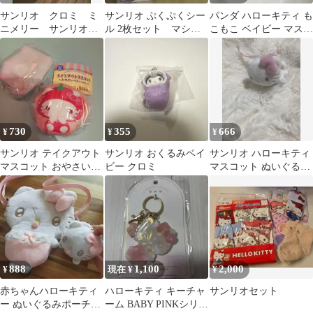
サンリオ クロミ ミ
サンリオ ぷくぷくシー
パンダ ハローキティ も
ニメリー サンリオベ
ル 2枚セット マシュ
こもこ ベイビー マスコ
ビー
マロシール クロミ
ット 2点セット
マイメン
730
355
666
¥
¥
¥
サンリオ テイクアウト
サンリオ おくるみベイ
サンリオ ハローキティ
マスコット おやさいベ
ビー クロミ
マスコット ぬいぐる
ビーver. ハローキティ
み ベビー ベビーピ
ンク
888
1,100
2,000
¥
現在 ¥
¥
赤ちゃんハローキティ
ハローキティ キーチャ
サンリオセット
ー ぬいぐるみポーチと
ーム BABY PINKシリー