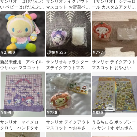
サンリオ はぴだんぶ
サンリオテイクアウト
【サンリオ】 シナモロ
い ベビーはぴだんぶい
マスコット お野菜ベビ
ール カスタムアクリル
マスコット ポチャッコ
ー シナモロール
チャーム おくるみベビ
ーシリーズ
2,980
555
777
¥
現在 ¥
¥
新品未使用 アベイル
サンリオキャラクター
サンリオ テイクアウト
ウサハナ マスコット サ
ズテイクアウトマスコ
マスコット おやさいベ
ンリオ しまむら ベビー
ット
ビー Ver.ハローキティ
599
780
820
¥
¥
¥
サンリオ マイメロ
サンリオ テイクアウト
うるちゅる ポップシー
クロミ ハンドタオ
マスコット 〜おやさい
ル サンリオ ポムポムプ
ル ベビー
ベビー Ver.〜ポムポム
リン サンリオベビー