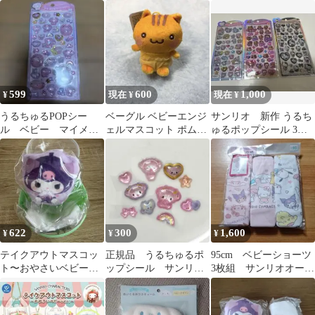
マスコットセット
ズ
599
600
1,000
¥
現在 ¥
現在 ¥
うるちゅるPOPシー
ベーグル ベビーエンジ
サンリオ 新作 うるち
ル ベビー マイメロ
ェルマスコット ポムポ
ゅるポップシール 3点
ディ
ムプリン
セット
622
300
1,600
¥
¥
¥
テイクアウトマスコッ
正規品 うるちゅるポ
95cm ベビーショーツ
ト〜おやさいベビー
ップシール サンリオ
3枚組 サンリオオール
ver〜 クロミ
ベビー マイメロデ
スター
ィ ボンボンドロップ