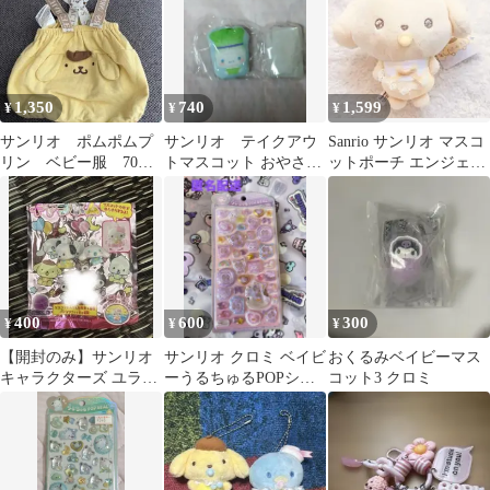
1,350
740
1,599
¥
¥
¥
サンリオ ポムポムプ
サンリオ テイクアウ
Sanrio サンリオ マスコ
リン ベビー服 70〜
トマスコット おやさい
ットポーチ エンジェル
80サイズ サスペンダ
ベビーver. シナモロー
ベイビー ポムポムプリ
ー付きブルマ
ル
ン
400
600
300
¥
¥
¥
【開封のみ】サンリオ
サンリオ クロミ ベイビ
おくるみベイビーマス
キャラクターズ ユラユ
ーうるちゅるPOPシー
コット3 クロミ
ラベビー ポチャッコ シ
ル
ナモン