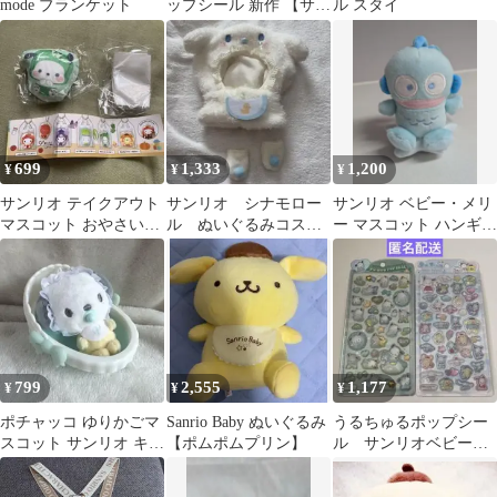
mode ブランケット
ップシール 新作 【サン
ル スタイ
リオキャラクターズ/シ
ロネコベビー】 139154
699
1,333
1,200
¥
¥
¥
サンリオ テイクアウト
サンリオ シナモロー
サンリオ ベビー・メリ
マスコット おやさい・
ル ぬいぐるみコスチ
ー マスコット ハンギョ
ベビーver. ポチャッコ
ューム エンジョイア
ドン
イドル ベビー
799
2,555
1,177
¥
¥
¥
ポチャッコ ゆりかごマ
Sanrio Baby ぬいぐるみ
うるちゅるポップシー
スコット サンリオ キー
【ポムポムプリン】
ル サンリオベビー
ホルダー ベビー ぬいぐ
ポチャッコ ポムポム
るみ
プリン シナモロール