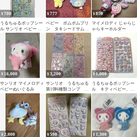
700
777
850
¥
¥
¥
うるちゅるポップシー
ベビー ポムポムプリ
マイメロディ じゃらじ
ル サンリオ ベビー ポ
ン タキシードサムぬ
ゃらキーホルダー
チャッコ 正規品 うるち
いぐるみ ハイチェア無
ゅる シール
し
16,000
3,200
1,000
¥
¥
¥
サンリオ マイメロディ
サンリオ うるちゅる
うるちゅるポップシー
ベビーぬいぐるみ
第1弾6種類コンプ ベ
ル キティベビー、サ
ビー まとめ売り
ンリオ白猫ベビー
2,000
590
1,300
¥
¥
¥