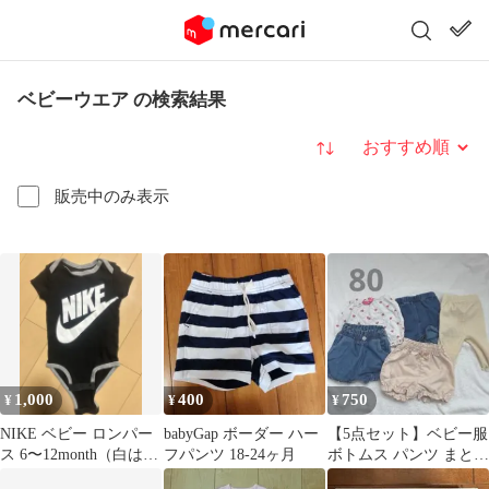
ベビーウエア の検索結果
並び替え
販売中のみ表示
1,000
400
750
¥
¥
¥
NIKE ベビー ロンパー
babyGap ボーダー ハー
【5点セット】ベビー服
ス 6〜12month（白は
フパンツ 18-24ヶ月
ボトムス パンツ まとめ
0~6month）
売り 80cm