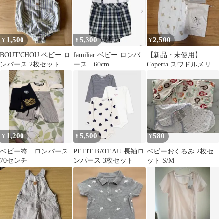
1,500
5,300
2,500
¥
¥
¥
BOUT'CHOU ベビー ロ
familiar ベビー ロンパ
【新品・未使用】
ンパース 2枚セット
ース 60cm
Coperta スワドルメリー
60cm
Sサイズ
1,200
5,500
580
¥
¥
¥
ベビー袴 ロンパース
PETIT BATEAU 長袖ロ
ベビーおくるみ 2枚セ
70センチ
ンパース 3枚セット
ット S/M