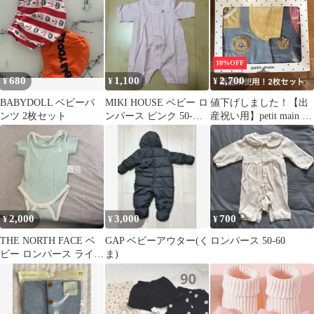
10%OFF
680
1,100
2,700
¥
¥
¥
BABYDOLL ベビーパ
MIKI HOUSE ベビー ロ
値下げしました！【出
ンツ 2枚セット
ンパース ピンク 50-
産祝い用】petit main ロ
60cm
ンパース 2枚セット
2,000
3,000
700
¥
¥
¥
THE NORTH FACE ベ
GAP ベビーアウター(く
ロンパース 50-60
ビー ロンパース ライト
ま)
ブルー