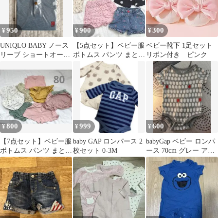
950
900
300
¥
¥
¥
UNIQLO BABY ノース
【5点セット】ベビー服
ベビー靴下 1足セット
リーブ ショートオール
ボトムス パンツ まとめ
リボン付き ピンク
80cm ブルー
売り 80-90cm
800
999
600
¥
¥
¥
【7点セット】ベビー服
baby GAP ロンパース 2
babyGap ベビー ロンパ
ボトムス パンツ まとめ
枚セット 0-3M
ース 70cm グレー アイ
売り 80cm
ス柄