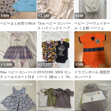
999
2,180
500
¥
¥
¥
ベビーまとめ売り90cm
73cm ベビー ロンパー
ベビー ツーウェイオー
ス ハイソックス ヘアゴ
ル くま柄 ベージュ
ム 3点セット 韓国風 女
の子
1,000
17,777
500
¥
¥
¥
Nike ベビー ロンパース
HYSTERIC MINI ロン
ドラゴンボール 孫悟空
チュールスカート付き
パース 2枚セット 70cm
ロンパース
いいねご遠慮下さい