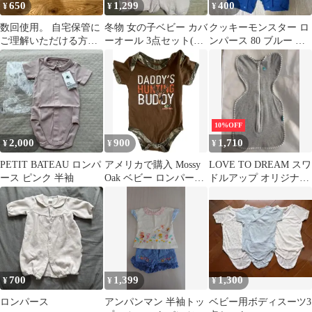
650
1,299
400
¥
¥
¥
数回使用。 自宅保管に
冬物 女の子ベビー カバ
クッキーモンスター ロ
ご理解いただける方、
ーオール 3点セット(50-
ンパース 80 ブルー 半
ご購入よろしくお願い
70cm)
袖 カバーオール 綿
いたします。
100%
10%OFF
2,000
900
1,710
¥
¥
¥
PETIT BATEAU ロンパ
アメリカで購入 Mossy
LOVE TO DREAM スワ
ース ピンク 半袖
Oak ベビー ロンパース
ドルアップ オリジナル
6-9M カモフラ 古着
Sサイズ
700
1,399
1,300
¥
¥
¥
ロンパース
アンパンマン 半袖トッ
ベビー用ボディスーツ3