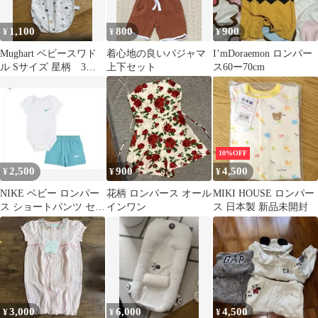
1,100
800
900
¥
¥
¥
Mughart ベビースワド
着心地の良いパジャマ
I’mDoraemon ロンパー
ル Sサイズ 星柄 3〜
上下セット
ス60ー70cm
6kg 美品
10%OFF
2,500
900
4,500
¥
¥
¥
NIKE ベビー ロンパー
花柄 ロンパース オール
MIKI HOUSE ロンパー
ス ショートパンツ セッ
インワン
ス 日本製 新品未開封
ト
3,000
6,000
4,500
¥
¥
¥