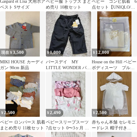
Gaspard et Lisa 犬用ボア
ベビー服 トップス まと
ベビー コンビ肌着 6
ベスト Sサイズ
め売り 10枚セット
点セット【UNIQLO/西
松屋】
3,500
1,000
12,000
現在 ¥
¥
¥
MIKI HOUSE カーディ
バースデイ MY
House on the Hill ベビー
ガン 90cm 新品
LITTLE WONDER パン
ボディスーツ ブルー
ツ
&イエロー 60
2,500
2,490
2,500
¥
¥
¥
ベビー ロンパース 肌着
ベビースリープスーツ
赤ちゃん本舗 セレモニ
まとめ売り 11枚セット
7点セット 0〜3ヶ月 未
ードレス 帽子付き
使用
2WAYオール 50〜60