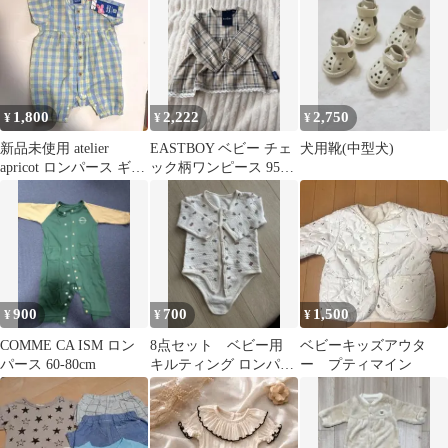
1,800
2,222
2,750
¥
¥
¥
新品未使用 atelier
EASTBOY ベビー チェ
犬用靴(中型犬)
apricot ロンパース ギン
ック柄ワンピース 95cm
ガムチェック
ベージュ
900
700
1,500
¥
¥
¥
COMME CA ISM ロン
8点セット ベビー用
ベビーキッズアウタ
パース 60-80cm
キルティング ロンパー
ー プティマイン
ス