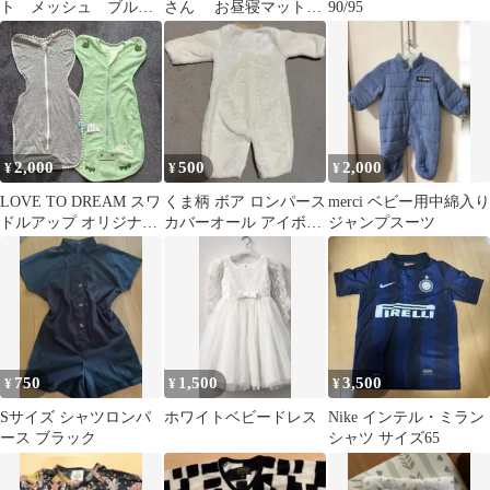
ト メッシュ ブルゾ
さん お昼寝マット
90/95
ン 90 ライトグリー
フリース
ン アウター
2,000
500
2,000
¥
¥
¥
LOVE TO DREAM スワ
くま柄 ボア ロンパース
merci ベビー用中綿入り
ドルアップ オリジナル
カバーオール アイボリ
ジャンプスーツ
Sサイズ 2枚セット
ー
750
1,500
3,500
¥
¥
¥
Sサイズ シャツロンパ
ホワイトベビードレス
Nike インテル・ミラン
ース ブラック
シャツ サイズ65