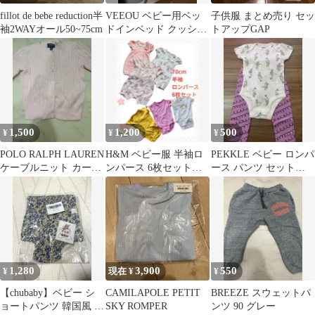
fillot de bebe reduction半
VEEOU ベビー用ベッ
子供服 まとめ売り セッ
袖2WAYオール50~75cm
ドインベッド クッショ
トアップGAP
ン付き
1,500
1,200
500
¥
¥
¥
POLO RALPH LAUREN
H&M ベビー服 半袖ロ
PEKKLE ベビー ロンパ
ケーブルニット カーデ
ンパース 6枚セット
ース パンツ セット
ィガン ピンク 6X
70cm
12M
1,280
3,900
550
¥
現在 ¥
¥
【chubaby】ベビー シ
CAMILAPOLE PETIT
BREEZE スウェットパ
ョートパンツ 韓国風 小
SKY ROMPER
ンツ 90 グレー