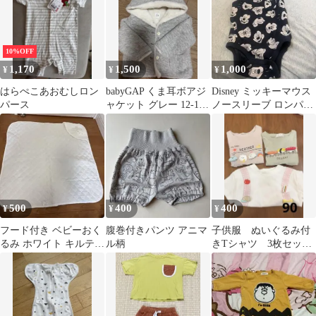
10%OFF
1,170
1,500
1,000
¥
¥
¥
はらぺこあおむしロン
babyGAP くま耳ボアジ
Disney ミッキーマウス
パース
ャケット グレー 12-18
ノースリーブ ロンパー
ヶ月
ス
500
400
400
¥
¥
¥
フード付き ベビーおく
腹巻付きパンツ アニマ
子供服 ぬいぐるみ付
るみ ホワイト キルティ
ル柄
きTシャツ 3枚セッ
ング
ト 90