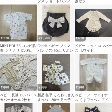
プス ショートパンツ セ
点セット
ット
770
1,300
670
¥
¥
¥
MIKI HOUSE コンビ肌
Cottoli ベビー ブルマ
ベビー ニット ロンパー
着 ウサギ リボン柄
パンツ 70-80cm リボン
ス ホワイト
50cm
800
999
500
¥
¥
¥
ベビー 長袖 ロンパース
新品 甚平 くろわっさん
ベビー ツーウェイオー
カバーオール 2枚セッ
すべべ 80cm 男の子
ル くまワッペン アイボ
ト
祭り ベビー キッズ
リー