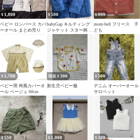
1,800
500
999
¥
¥
¥
ベビー ロンパース カバ
babyGap キルティング
mont-bell フリース 子
ーオール まとめ売り
ジャケット スター柄 ブ
ども
ルー
1,700
300
500
¥
現在 ¥
¥
ベビー用 袴風カバーオ
新生児ベビー服
デニム オーバーオール
ール ベージュ 60cm
サロペット
550
1,000
399
¥
¥
¥