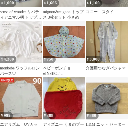
1,000
1,666
1,100
¥
¥
¥
sense of wonder リバテ
mignon&mignon トップ
コニー スタイ
ィアニマル柄 トップス
ス 3枚セット 小さめ
90cm
4,300
750
3,000
¥
¥
¥
monbebe ワッフルロン
ベビーポンチョ
介護用つなぎパジャマ
パース♡
⭐︎INSECT
COLLECTION
999
888
880
¥
¥
¥
エアリズム UVカッ
ディズニー くまのプー
H&M ニット セーター