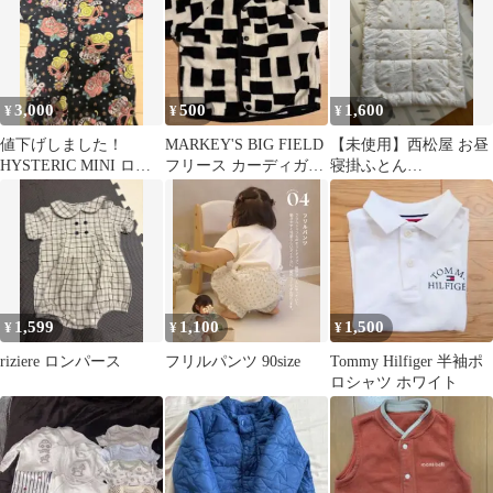
3,000
500
1,600
¥
¥
¥
値下げしました！
MARKEY'S BIG FIELD
【未使用】西松屋 お昼
HYSTERIC MINI ロン
フリース カーディガン
寝掛ふとん
パース カバーオール
110
95×120cm（くま・うさ
ぎ・はりねずみ柄）
1,599
1,100
1,500
¥
¥
¥
riziere ロンパース
フリルパンツ 90size
Tommy Hilfiger 半袖ポ
ロシャツ ホワイト