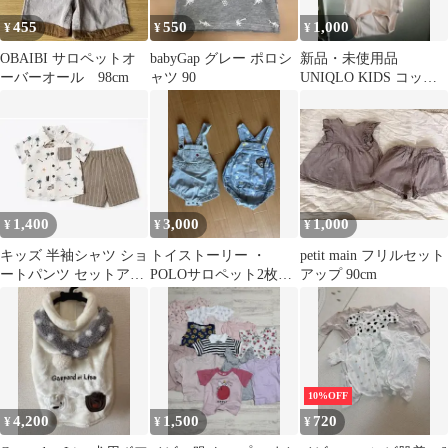
455
550
1,000
¥
¥
¥
OBAIBI サロペットオ
babyGap グレー ポロシ
新品・未使用品
ーバーオール 98cm
ャツ 90
UNIQLO KIDS コット
ンボディスーツ 2枚セ
ット 120
1,400
3,000
1,000
¥
¥
¥
キッズ 半袖シャツ ショ
トイストーリー ・
petit main フリルセット
ートパンツ セットアッ
POLOサロペット2枚セ
アップ 90cm
プ
ット
10%OFF
4,200
1,500
720
¥
¥
¥