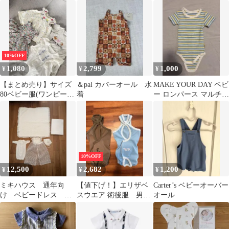
花柄 90cm
10%OFF
1,080
2,799
1,000
¥
¥
¥
【まとめ売り】サイズ
＆pal カバーオール 水
MAKE YOUR DAY ベビ
80ベビー服(ワンピース
着
ー ロンパース マルチボ
セットアップカバーオ
ーダー
ール)女の子4点
10%OFF
12,500
2,682
1,200
¥
¥
¥
ミキハウス 通年向
【値下げ！】エリザベ
Carter’s ベビーオーバー
け ベビードレス セ
スウエア 術後服 男の
オール
レモニードレス おくる
子 N2Sサイズ 2枚セ
み セット
ット