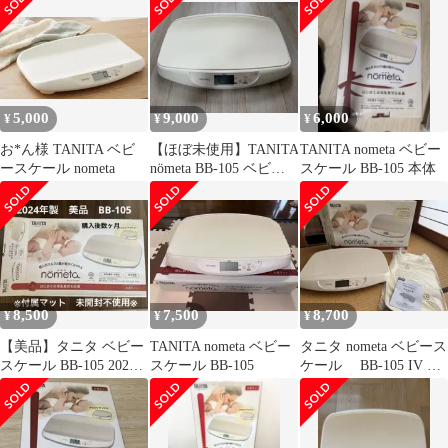
5,000
9,000
6,000
¥
¥
¥
お*ん様 TANITA ベビ
【ほぼ未使用】TANITA
TANITA nometa ベビー
ースケール nometa
nömeta BB-105 ベビー
スケール BB-105 本体
スケール 説明書付
8,500
7,500
8,700
¥
¥
¥
【美品】タニタ ベビー
TANITA nometa ベビー
タニタ nometa ベビース
スケール BB-105 2024
スケール BB-105
ケール BB-105 IV 美
年製
品