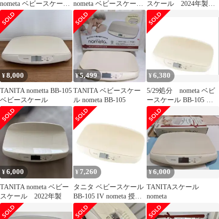
nometa ベビースケール
nometa ベビースケール
スケール 2024年製
BB-105
BB-105 本体
TANITA
8,000
5,499
6,380
¥
¥
¥
TANITA nometta BB-105
TANITA ベビースケー
5/29処分 nometa ベビ
ベビースケール
ル nometa BB-105
ースケール BB-105 タ
ニタ
6,000
7,260
6,000
¥
¥
¥
TANITA nometa ベビー
タニタ ベビースケール
TANITAスケール
スケール 2022年製
BB-105 IV nometa 授乳
nometa
量機能付き