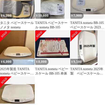
6,200
10,000
7,900
¥
¥
¥
タニタ ベビースケール
TANITA ベビースケー
TANITA nometa BB-105
ノメタ nometa
ル nometa BB-105
ベビースケール 2023年
製 説明書付
6,000
8,000
9,500
¥
¥
¥
2025年製造 TANITA
TANITA nometa ベビー
TANITA nometa 2025年
nometa ベビースケール
スケール BB-105 本体
製 ベビースケール
BB-105
BB-105