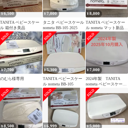
6,500
7,000
8,000
¥
¥
¥
TANITA ベビースケー
タニタ ベビースケール
TANITA ベビースケー
ル 箱付き美品
nometa BB-105 2025
ル nometa マット新品！
電池付き！
7,700
5,300
7,000
¥
¥
¥
のむら様専用
TANITA ベビースケー
2024年製 TANITA
ル nometa BB-105
nometa ベビースケール
BB-105 本体
8,500
6,999
5,000
¥
¥
¥