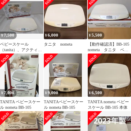
7,500
6,000
5,500
¥
¥
¥
ベビースケール
タニタ nometa
【動作確認済】BB-105
（tanita）、アクティビ
nometa タニタ ベビ
ティジム（アンドアネ
ースケール のめた
イ）
7,000
9,000
6,500
¥
¥
¥
TANITA ベビースケー
TANITAベビースケー
TANITA nometa ベビー
ル nometa BB-105
ル nometa BB-105
スケール BB-105 本体