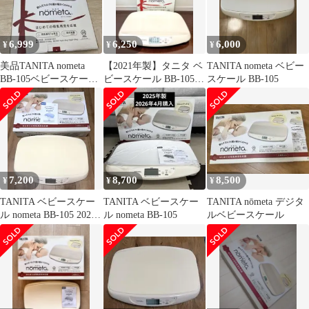
6,999
6,250
6,000
¥
¥
¥
美品TANITA nometa
【2021年製】タニタ ベ
TANITA nometa ベビー
BB-105ベビースケール
ビースケール BB-105
スケール BB-105
マット未使用 のめた
IV nometa
7,200
8,700
8,500
¥
¥
¥
TANITA ベビースケー
TANITA ベビースケー
TANITA nōmeta デジタ
ル nometa BB-105 2020
ル nometa BB-105
ルベビースケール
年製