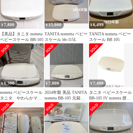
7,800
15,800
6,499
¥
¥
¥
【美品】タニタ nometa
TANITA nometta ベビー
TANITA nometa ベビー
ベビースケール BB-105
スケール bb-115L
スケール BB 105
6,300
7,800
7,400
¥
¥
¥
nometa ベビースケール
2024年製 美品 TANITA
タニタ ベビースケール
タニタ やわらかマッ
nometa BB-105 元箱あ
BB-105 IV nometa 授乳
ト未使用
り
量機能付