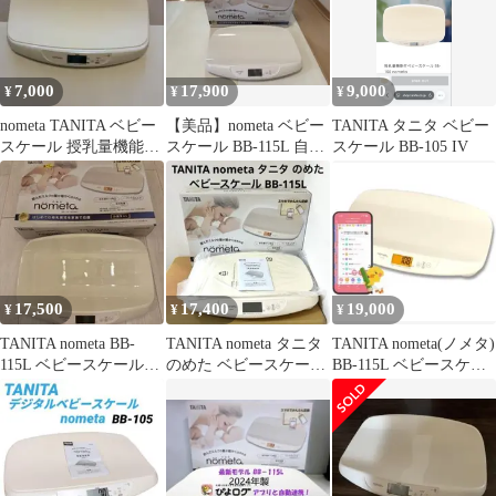
7,000
17,900
9,000
¥
¥
¥
nometa TANITA ベビー
【美品】nometa ベビー
TANITA タニタ ベビー
スケール 授乳量機能付
スケール BB-115L 自動
スケール BB-105 IV
き 2024年製
ぴよログ連携 タニタ
17,500
17,400
19,000
¥
¥
¥
TANITA nometa BB-
TANITA nometa タニタ
TANITA nometa(ノメタ)
115L ベビースケール
のめた ベビースケール
BB-115L ベビースケー
アプリ自動連動
BB-115L
ル