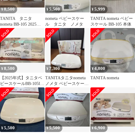
8,500
5,500
5,999
¥
¥
¥
TANITA タニタ
nometa ベビースケー
TANITA nometa ベビー
nometa BB-105 2025年
ル タニタ ノメタ
スケール BB-105 本体
式
8,500
7,300
4,800
¥
¥
¥
【2025年式】タニタベ
TANITAタニタnometa
TANITA nometa
ビースケールBB-105IV
ノメタ ベビースケー
nometa授乳量機能付き
ル BB105
5,500
5,500
6,900
¥
¥
¥