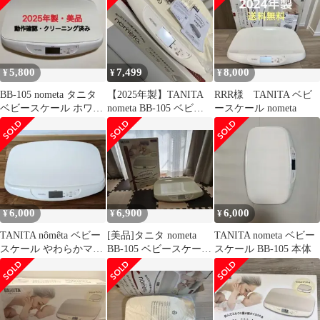
5,800
7,499
8,000
¥
¥
¥
BB-105 nometa タニタ
【2025年製】TANITA
RRR様 TANITA ベビ
ベビースケール ホワイ
nometa BB-105 ベビー
ースケール nometa
ト 動作確認済
スケール のめた
6,000
6,900
6,000
¥
¥
¥
TANITA nômêta ベビー
[美品]タニタ nometa
TANITA nometa ベビー
スケール やわらかマッ
BB-105 ベビースケー
スケール BB-105 本体
ト付き
ル 箱&取扱説明書付
き