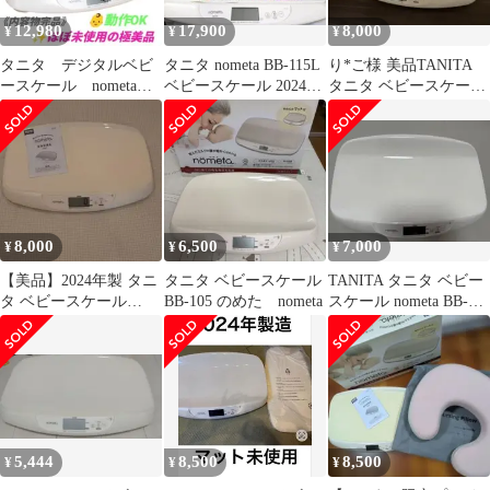
12,980
17,900
8,000
¥
¥
¥
タニタ デジタルベビ
タニタ nometa BB-115L
り*ご様 美品TANITA
ースケール nometa
ベビースケール 2024年
タニタ ベビースケール
授乳量機能付き体重
製／アプリ連携
nometa BB-105
計 BB-105
8,000
6,500
7,000
¥
¥
¥
【美品】2024年製 タニ
タニタ ベビースケール
TANITA タニタ ベビー
タ ベビースケール
BB-105 のめた nometa
スケール nometa BB-
nometa
105
5,444
8,500
8,500
¥
¥
¥