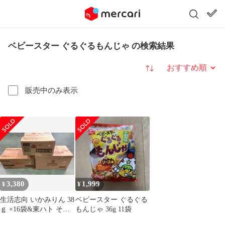
ベビースター ぐるぐるもんじゃ の検索結果
並び替え
販売中のみ表示
3,380
1,999
¥
¥
生活志向 いかみりん 38
ベビースター ぐるぐる
ｇ ×16袋&東ハト それ
もんじゃ 36g 11袋
いけ！アンパンマンキ