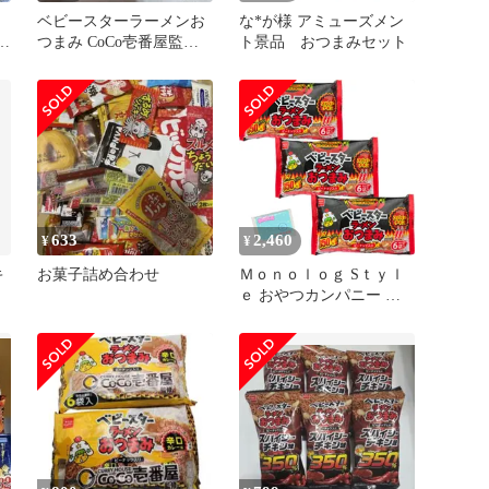
》
ベビースターラーメンお
な*が様 アミューズメン
と
つまみ CoCo壱番屋監修 6
ト景品 おつまみセット
袋入
633
2,460
¥
¥
キ
お菓子詰め合わせ
Ｍｏｎｏｌｏｇ Sｔｙｌ
ｅ おやつカンパニー ベ
ビースター ラーメンおつ
まみ スパイシーチキン味
126g(21g×6袋) ×3袋セッ
ト ★スラスラ本舗オリジ
ナルポケットティッシュ
付き★