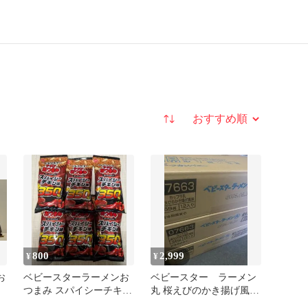
並び替え
800
2,999
¥
¥
お
ベビースターラーメンお
ベビースター ラーメン
つまみ スパイシーチキン
丸 桜えびのかき揚げ風味
味 6袋セット
59g 12個入り 3ケース