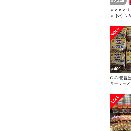
2,440
¥
Ｍｏｎｏｌ
ｅ おやつ
ビースター
まみ スパ
126g(21g
ト ★スラ
ナルポケッ
付き★
400
¥
CoCo壱
ターラーメ
おつまみ小