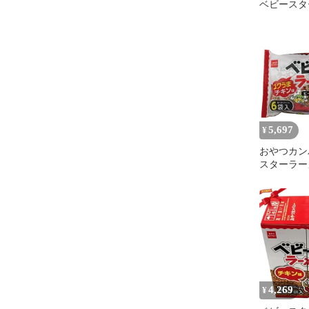
ベビースタ
カチャーム
5,697
¥
おやつカン
スターラー
チキン味6袋入
入 メーカー
料無料 お
菓子 ベビ
装 6P ス
おつまみ 
とめ買い 業
量 麺 即席
4,269
¥