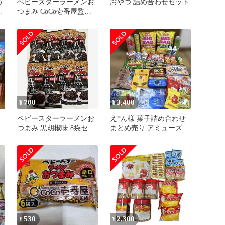
め
ベビースターラーメンお
おやつ 詰め合わせセット
非
つまみ CoCo壱番屋監修 6
袋入 2袋
700
3,400
¥
¥
わ
ベビースターラーメンお
え*ん様 菓子詰め合わせ
つまみ 黒胡椒味 8袋セッ
まとめ売り アミューズメ
ト 期間限定
ント景品 Ｎｏ．4
530
2,300
¥
¥