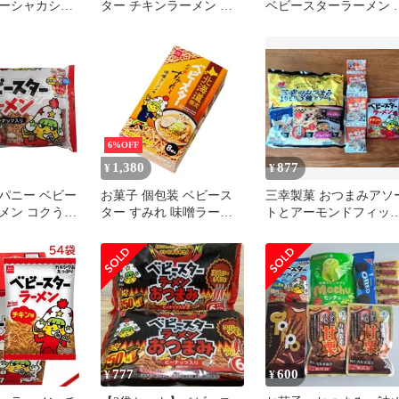
ーシャカシャ
ター チキンラーメン ミ
ベビースターラーメン 
 4個セット
ニチュア チャーム ３種
ット
6点セット
6%OFF
1,380
877
¥
¥
パニー ベビー
お菓子 個包装 ベビース
三幸製菓 おつまみアソ
メン コクうま
ター すみれ 味噌ラーメ
トとアーモンドフィッ
 138g×15袋
ン味 1個 北海道限定 北海
ュとベビースターの3点
 問屋直送| 送
道土産 ご当地 おやつカ
セット
菓子 スナック
ンパニー ベビースターラ
ースター 個包
ーメン スナック菓子 札
トック スイーツ
幌ラーメン 味噌ラーメン
ケース買い ま
ご当地グルメ おつまみ
者 仕入れ 大
おやつ ギフト プレゼン
 飲食店
ト おみやげ 人気商品
【パフ】
777
600
¥
¥