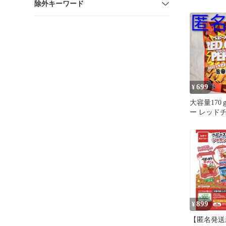
除外キーワード
ト
699
¥
大容量170
ー レッド
旨辛味 匿
送
899
¥
【匿名発送