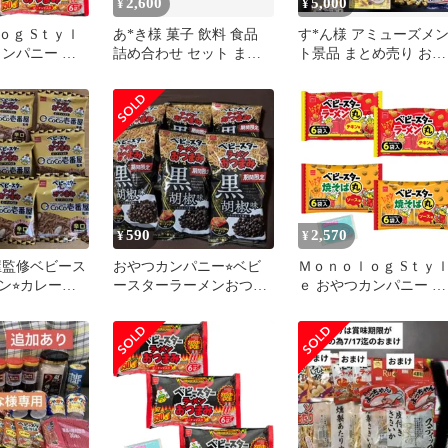
2,600
5,000
¥
¥
ｏｇ Sｔｙｌ
あ*き様 菓子 飲料 食品
す*ん様 アミューズメ
カンパニー ベ
詰め合わせ セット まと
ト景品 まとめ売り おつ
 ラーメンおつ
め売り アミューズメント
まみ お菓子 100サイズ
イシーチキン味
×6袋) ×3袋セッ
スラ本舗オリジ
トティッシュ
590
2,570
¥
¥
番屋監修ベビース
おやつカンパニー⭐︎ベビ
Ｍｏｎｏｌｏｇ Sｔｙ
ン⭐︎カレー味
ースターラーメンおつま
ｅ おやつカンパニー ベ
袋9つ
み 黒胡椒味 6袋セット
ビースター 2種アソー
セット 【(1)ラーメン丸
チキン味 132g(22g×6袋)
(2)焼そば丸 ソース味
120g(20g×6袋) 】 各種
ずつ 合計4袋セット ★
ラスラ本舗オリジナル
ケットティ