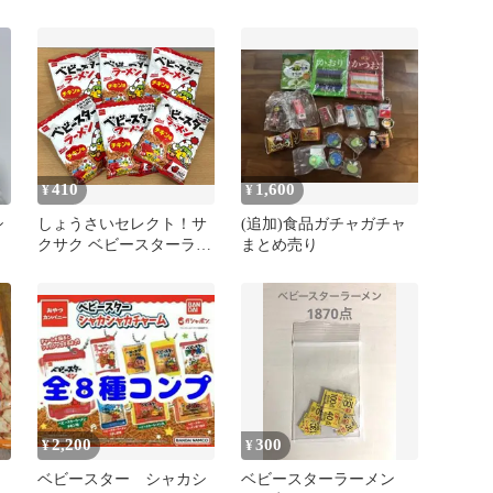
2
み スパイシーチキン
ーメン
味 ２袋
410
1,600
¥
¥
シ
しょうさいセレクト！サ
(追加)食品ガチャガチャ
クサク ベビースターラー
まとめ売り
メン チキン味 6個セット
○
2,200
300
¥
¥
ベビースター シャカシ
ベビースターラーメン