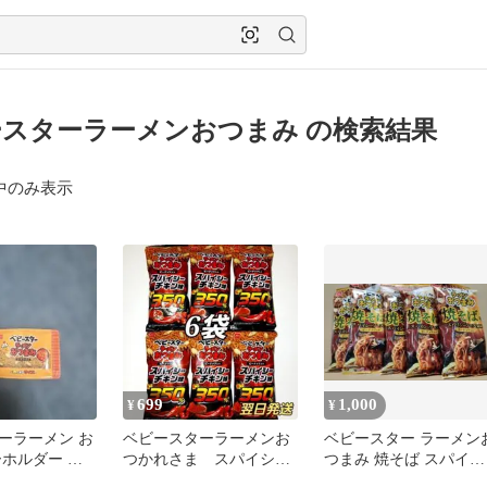
スターラーメンおつまみ の検索結果
中のみ表示
699
1,000
¥
¥
ーラーメン お
ベビースターラーメンお
ベビースター ラーメン
ーホルダー ピ
つかれさま スパイシー
つまみ 焼そば スパイシ
味
チキン味 辛さ350% 6
ーソース味 5袋セット