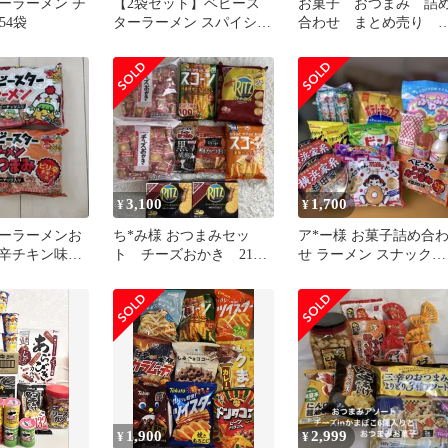
ーラーメン チ
【2袋セット】ベビース
お菓子 おつまみ 詰
 54袋
ターラーメン スパイシー
合わせ まとめ売り 
チキン味 ピーナッツ入り
常食
6袋
3,100
1,700
¥
¥
ーラーメンお
ち*み様 おつまみセッ
ア*ー様 お菓子詰め合
リ辛チキン味
ト チーズおかき 210g
せ ラーメン スナック菓
キン味
約51枚など
子 ドリンク 大量セット
1,900
2,999
¥
¥