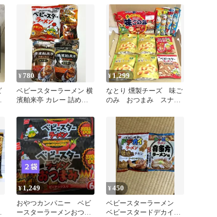
780
1,299
¥
¥
ビ
ベビースターラーメン 横
なとり 燻製チーズ 味ご
賞
濱舶来亭 カレー 詰め合
のみ おつまみ スナッ
ッ
わせ
ク菓子 お菓子 詰め合
わせ
1,249
450
¥
¥
おやつカンパニー ベビ
ベビースターラーメン
胡
ースターラーメンおつま
ベビースタードデカイラ