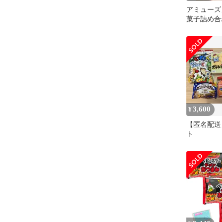
アミューズ
菓子詰め合
じゃがりこ
3,600
¥
【匿名配送
ト