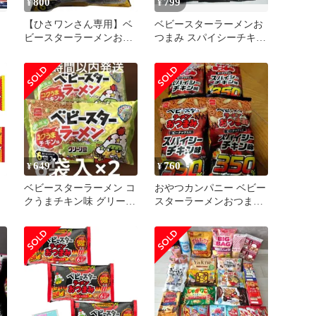
800
799
¥
¥
ン
【ひさワンさん専用】ベ
ベビースターラーメンお
ビースターラーメンおつ
つまみ スパイシーチキン
まみ辛口カレー味 12袋
味 6袋セット
649
760
¥
¥
ｌ
ベビースターラーメン コ
おやつカンパニー ベビー
クうまチキン味 グリーン
スターラーメンおつまみ
ト
豆入り 駄菓子 おつまみ
スパイシーチキン味4袋
2袋
ス
ポ