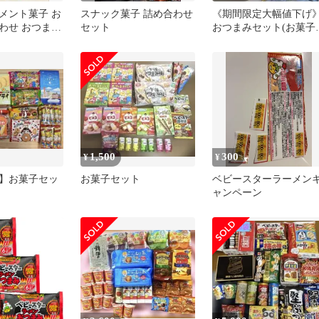
メント菓子 お
スナック菓子 詰め合わせ
《期間限定大幅値下げ
わせ おつまみ
セット
おつまみセット(お菓子
 ピザポテト他
チーズinかまぼこ)12点
1,500
300
¥
¥
】お菓子セッ
お菓子セット
ベビースターラーメン
ャンペーン