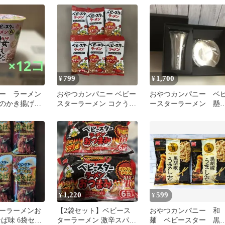
袋セット
799
1,700
¥
¥
ー ラーメン
おやつカンパニー ベビー
おやつカンパニー ベ
のかき揚げ風
スターラーメン コクうま
ースターラーメン 懸
つカンパニー
チキン味 64g×6個
品 「ベビール晩酌セ
ト」
1,220
599
¥
¥
ーラーメンお
【2袋セット】ベビース
おやつカンパニー 和
ば味 6袋セッ
ターラーメン 激辛スパイ
麺 ベビースター 黒