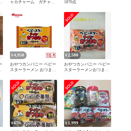
セ
ャカチャーム ガチャ
1870点
全８種 フルコンプ
4,950
2,500
¥
¥
ー
おやつカンパニー ベビー
おやつカンパニー ベビー
シ
スターラーメン おつまみ
スターラーメンおつまみ
ピリ辛チキン味
30袋セット
138g(23g×6袋)×15個
670
1,999
¥
¥