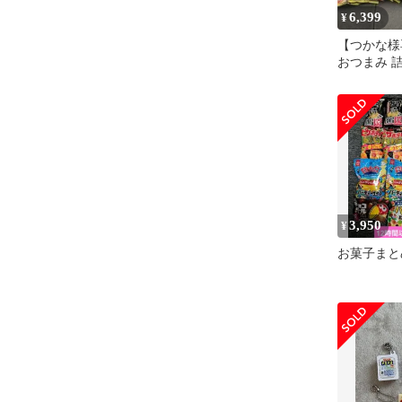
6,399
¥
【つかな様
おつまみ 
きかま 蒲
ゃがりこ
3,950
¥
お菓子まと