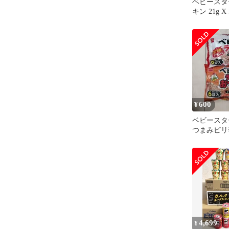
ベビースタ
キン 21g X
600
¥
ベビースタ
つまみピ
コクうまチ
4,699
¥