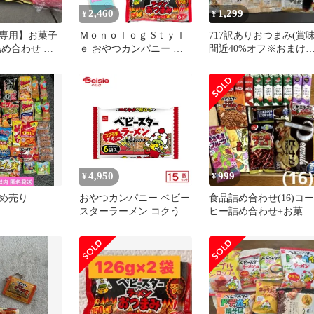
2,460
1,299
¥
¥
専用】お菓子
Ｍｏｎｏｌｏｇ Sｔｙｌ
717訳ありおつまみ(賞
詰め合わせ 焼
ｅ おやつカンパニー ベ
間近40%オフ※おまけ
焼さん太郎 じ
ビースター ラーメンおつ
ラミー うずら卵 ベビー
まみ スパイシーチキン味
スター
126g(21g×6袋) ×3袋セッ
ト ★スラスラ本舗オリジ
ナルポケットティッシュ
付き★
4,950
999
¥
¥
め売り
おやつカンパニー ベビー
食品詰め合わせ(16)コー
スターラーメン コクうま
ヒー詰め合わせ+お菓子
チキン味 138g(23g×6
詰め合わせ 激安‼︎まと
袋)×15個
売り‼︎