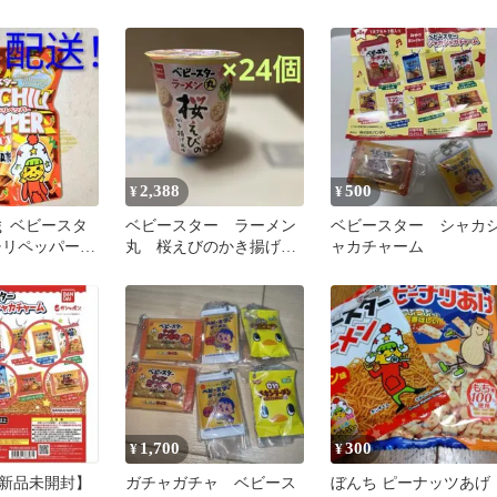
シーチキン味 期間限定
椒うましお味 56g 計 
袋
2,388
500
¥
¥
ｇ ベビースタ
ベビースター ラーメン
ベビースター シャカ
チリペッパー
丸 桜えびのかき揚げ風
ャカチャーム
名配送 即日発
味 おやつカンパニー
24コ 2箱
1,700
300
¥
¥
新品未開封】
ガチャガチャ ベビース
ぼんち ピーナッツあげ