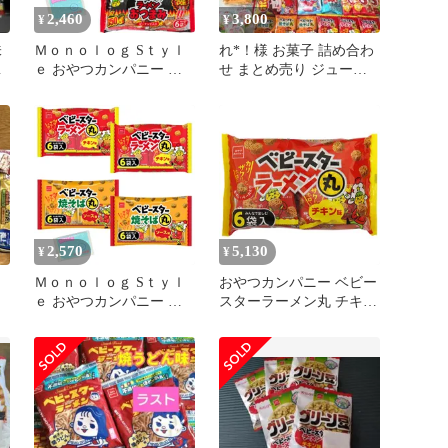
2,460
3,800
¥
¥
味
Ｍｏｎｏｌｏｇ Sｔｙｌ
れ*！様 お菓子 詰め合わ
②
ｅ おやつカンパニー ベ
せ まとめ売り ジュース
ビースター ラーメンおつ
マヨネーズ アミューズメ
まみ スパイシーチキン味
ント
126g(21g×6袋) ×3袋セッ
ト ★スラスラ本舗オリジ
ナルポケットティッシュ
付き★
2,570
5,130
¥
¥
Ｍｏｎｏｌｏｇ Sｔｙｌ
おやつカンパニー ベビー
ｅ おやつカンパニー ベ
スターラーメン丸 チキン
め
ビースター 2種アソート
味6袋入 132g×15袋入 メ
セット 【(1)ラーメン丸
ーカー 問屋直送| 送料無
チキン味 132g(22g×6袋)
料 お菓子 スナック菓子
(2)焼そば丸 ソース味
べびーすたー 個包装 6P
120g(20g×6袋) 】 各種2袋
ストック スイーツ おつ
ずつ 合計4袋セット ★ス
まみ ケース買い まとめ
ラスラ本舗オリジナルポ
買い 業者 仕入れ 大量 麺