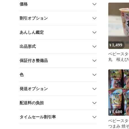
価格
割引オプション
あんしん鑑定
1,499
¥
出品形式
ベビースタ
丸 桜えび
保証付き整備品
味 おや
12コ 一箱
色
発送オプション
配送料の負担
1,600
¥
タイムセール割引率
ベビースタ
つまみ 焼そ