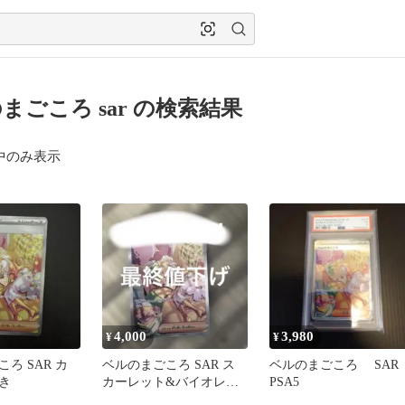
まごころ sar の検索結果
中のみ表示
4,000
3,980
¥
¥
ろ SAR カ
ベルのまごころ SAR ス
ベルのまごころ SA
き
カーレット&バイオレッ
PSA5
ト 拡張パック サイバー