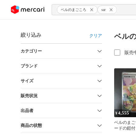
ンツにスキップ
ベルのまごころ
sar
絞り込み
ベルの
クリア
カテゴリー
販売
ブランド
サイズ
販売状況
出品者
4,555
¥
ベルのまごこ
商品の状態
ードの鎧付