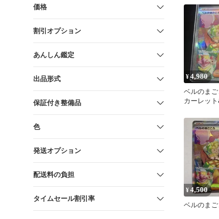
価格
割引オプション
あんしん鑑定
4,980
¥
出品形式
ベルのまごこ
カーレット
保証付き整備品
ト 拡張パ
ジャッ…
色
発送オプション
配送料の負担
4,500
¥
タイムセール割引率
ベルのまごこ