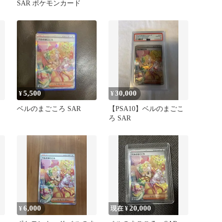
SAR ポケモンカード
5,500
30,000
¥
¥
ベルのまごころ SAR
【PSA10】ベルのまごこ
ッ
ろ SAR
6,000
20,000
¥
現在 ¥