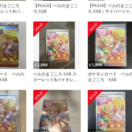
ルのまごころ
【PSA10】ベルのまごこ
【PSA10】ベルのまご
ーレット&バイ
ろ SAR
ろ SAR｜サイバージャ
ジ 2024 097/071
3,800
5,999
¥
¥
ード ベルの
ベルのまごころ SAR ス
ポケモンカード ベル
SAR
カーレット&バイオレッ
まごころ SAR
ト 拡張パック