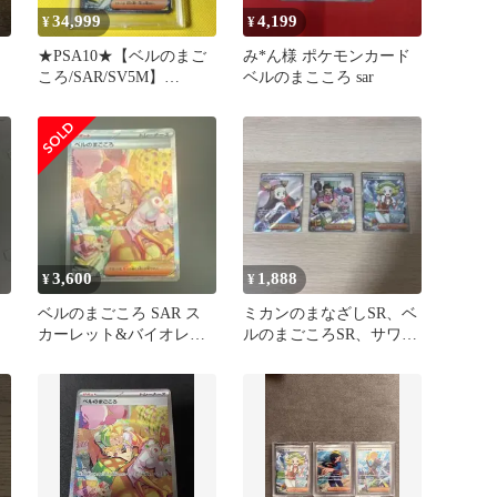
34,999
4,199
¥
¥
★PSA10★【ベルのまご
み*ん様 ポケモンカード
ッ
ころ/SAR/SV5M】
ベルのまこころ sar
BIANCA 097/071
3,600
1,888
¥
¥
ベルのまごころ SAR ス
ミカンのまなざしSR、ベ
ッ
カーレット&バイオレッ
ルのまごころSR、サワロ
ト 拡張パック サイバー
SAR
ジャッ…