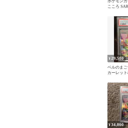
ポケモンカ
こころ SA
29,580
¥
ベルのまごこ
カーレット
ト 拡張パック
34,000
¥