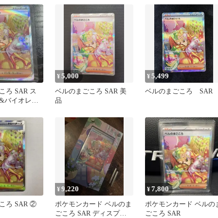
ジャッ…
5,000
5,499
¥
¥
ろ SAR ス
ベルのまごころ SAR 美
ベルのまごころ SAR
&バイオレッ
品
ック サイバー
9,220
7,800
¥
¥
ろ SAR ②
ポケモンカード ベルのま
ポケモンカード ベルの
ごころ SAR ディスプレ
ごころ SAR