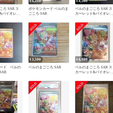
4,200
4,500
¥
¥
ろ SAR ス
ポケモンカード ベルのま
ベルのまごころ SAR ス
&バイオレッ
ごころ SAR
カーレット&バイオレ
ック サイバー
ト 拡張パック サイバー
ジャッ…
3,500
4,999
¥
¥
ード ベルの
ベルのまごころ SAR
ベルのまごころ SAR ス
SAR
カーレット&バイオレ
ト 拡張パック サイバー
ジャッ…