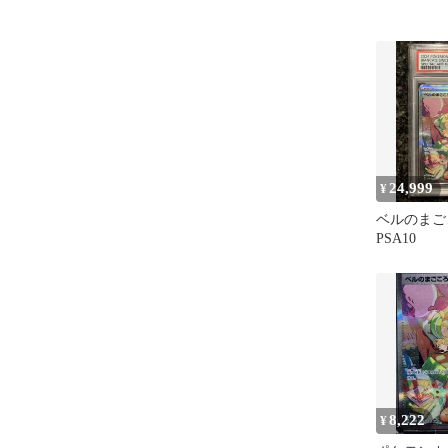
24,999
¥
ベルのまごこ
PSA10
8,222
¥