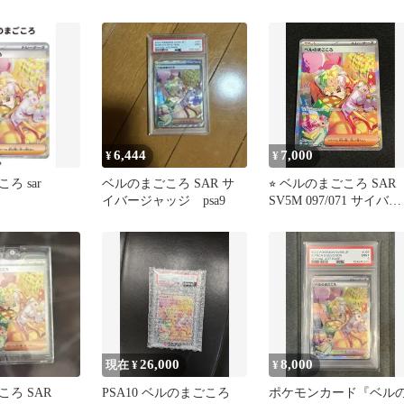
イフレーム アクリルスタ
ンド付
6,444
7,000
¥
¥
ろ sar
ベルのまごころ SAR サ
⭐︎ ベルのまごころ SAR
イバージャッジ psa9
SV5M 097/071 サイバー
ジャッジ 状態良好
26,000
8,000
現在 ¥
¥
ろ SAR
PSA10 ベルのまごころ
ポケモンカード『ベル