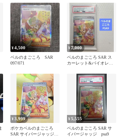
4,500
7,000
¥
¥
ベルのまごころ SAR
ベルのまごころ SAR ス
097/071
カーレット&バイオレッ
ト psa9
3,999
5,555
¥
¥
ま
ポケカベルのまごころ
ベルのまごころ SAR サ
SAR サイバージャッジ
イバージャッジ psa9