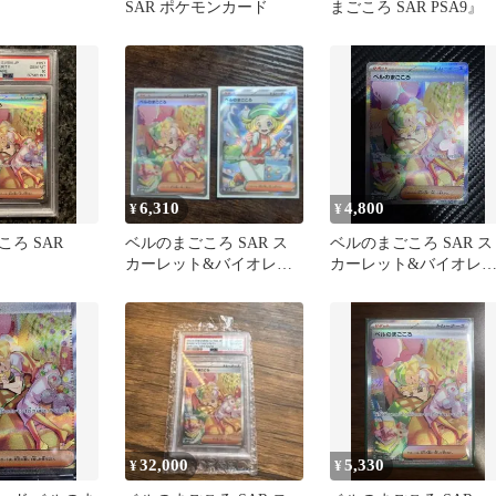
SAR ポケモンカード
まごころ SAR PSA9』
6,310
4,800
¥
¥
ろ SAR
ベルのまごころ SAR ス
ベルのまごころ SAR ス
カーレット&バイオレッ
カーレット&バイオレ
ト 拡張パック サイバー
ト 拡張パック サイバー
ジャッ…
ジャッ…
32,000
5,330
¥
¥