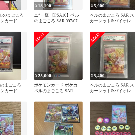
18,100
5,000
¥
¥
ベルのまごころ
ニ*ー様 【PSA10】ベル
ベルのまごころ SAR ス
モンカード
のまごころ SAR 097/071
カーレット&バイオレ
ポケカ
ト 拡張パック サイバー
ジャッ…
25,000
5,400
¥
¥
ベルのまごころ
ポケモンカード ポケカ
ベルのまごころ SAR ス
モンカード
ベルのまごころ SAR
カーレット&バイオレ
PSA10 最終値下げ
ト psa9