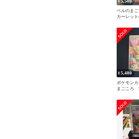
5,500
¥
ベルのまごこ
カーレット
ト 拡張パ
ジャッ…
5,480
¥
ポケモンカ
まごころ 