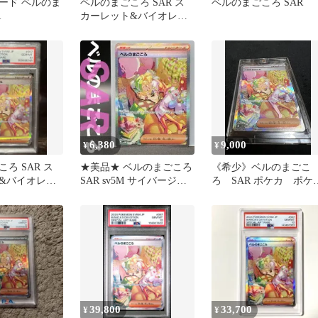
ード ベルのま
ベルのまごころ SAR ス
ベルのまごころ SAR
R
カーレット&バイオレッ
ト 拡張パック サイバー
ジャッ…
6,380
9,000
¥
¥
ろ SAR ス
★美品★ ベルのまごころ
《希少》ベルのまごこ
&バイオレッ
SAR sv5M サイバージャ
ろ SAR ポケカ ポケ
 097/071
ッジ
ン
39,800
33,700
¥
¥