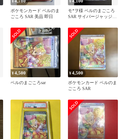
4,780
4,100
¥
¥
ポケモンカード ベルのま
モ*ヲ様 ベルのまごころ
ッ
ごころ SAR 美品 即日
SAR サイバージャッジ
097/071
4,500
4,500
¥
¥
ベルのまごころsar
ポケモンカード ベルのま
ッ
ごころ SAR