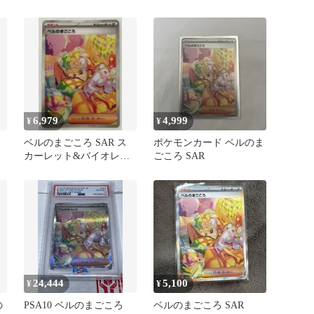
SV SM 097/071
6,979
4,999
¥
¥
ベルのまごころ SAR ス
ポケモンカード ベルのま
カーレット&バイオレッ
ごころ SAR
ト 拡張パック 097/071
24,444
5,100
¥
¥
の
PSA10 ベルのまごころ
ベルのまごころ SAR