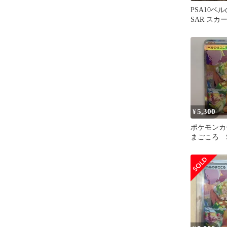
PSA10ベ
SAR スカ
オレット
5,300
¥
ポケモンカ
まごころ 