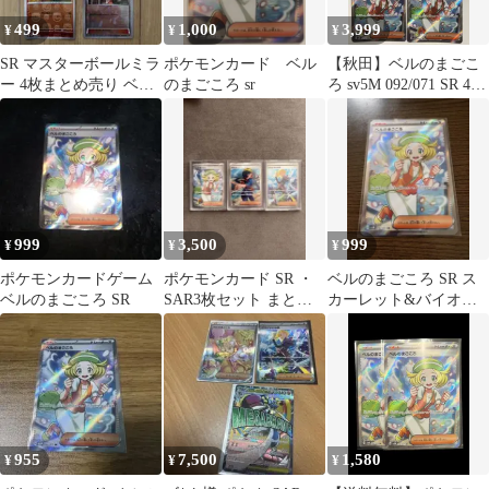
499
1,000
3,999
¥
¥
¥
SR マスターボールミラ
ポケモンカード ベル
【秋田】ベルのまごこ
ー 4枚まとめ売り ベル
のまごころ sr
ろ sv5M 092/071 SR 4枚
ジャミングタワー他 マ
セット
スボ
999
3,500
999
¥
¥
¥
ポケモンカードゲーム
ポケモンカード SR ・
ベルのまごころ SR ス
ベルのまごころ SR
SAR3枚セット まとめ
カーレット&バイオレ
売り
ット 拡張パック サイバ
ージャッジ…
955
7,500
1,580
¥
¥
¥