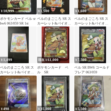
10,999
1,500
1,600
¥
¥
¥
ポケモンカード ベル sr
ベルのまごころ SR ス
ベルのまごころ SR ス
bw6 063/059 SR 1st
カーレット&バイオレ
カーレット&バイオレ
ット 拡張パック サイバ
ット 拡張パック サイバ
ージャッジ…
ージャッジ…
1,499
61,000
7,500
¥
現在 ¥
¥
ベルのまごころ SR ス
ポケモンカード ベ
ベル SR BW6 コールド
カーレット&バイオレ
ル SR
フレア 063/059
ット 拡張パック サイバ
ージャッジ…
498
35,000
5,500
¥
¥
¥