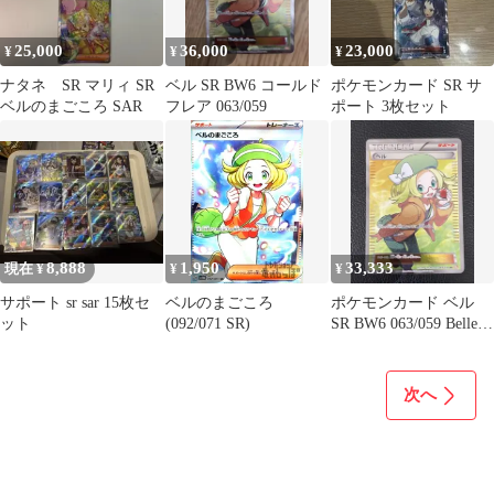
25,000
36,000
23,000
¥
¥
¥
ナタネ SR マリィ SR
ベル SR BW6 コールド
ポケモンカード SR サ
ベルのまごころ SAR
フレア 063/059
ポート 3枚セット
8,888
1,950
33,333
現在 ¥
¥
¥
サポート sr sar 15枚セ
ベルのまごころ
ポケモンカード ベル
ット
(092/071 SR)
SR BW6 063/059 Belle
SR
次へ