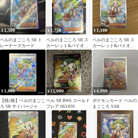
1,500
1,750
1,100
¥
¥
¥
ベルのまごころ SR ト
ベルのまごころ SR ス
ベルのまごころ SR ス
レーナーズカード
カーレット&バイオレ
カーレット&バイオレ
ット 拡張パック サイバ
ット 拡張パック サイバ
ージャッジ…
ージャッジ…
1,000
12,000
4,999
¥
¥
¥
【残1枚】ベルのまごこ
ベル SR BW6 コールド
ポケモンカード ベルの
ろ SR サイバージャッ
フレア 063/059
まごころ SAR
ジ sv5M 092/071