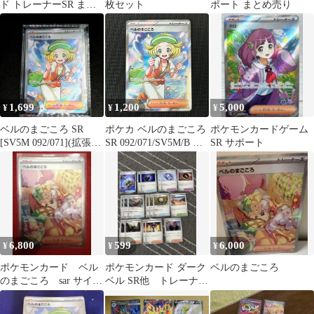
ド トレーナーSR まと
枚セット
ポート まとめ売り
め 6枚 ミモザ グルーシ
ャ ベル
1,699
1,200
5,000
¥
¥
¥
ベルのまごころ SR
ポケカ ベルのまごころ
ポケモンカードゲーム
[SV5M 092/071](拡張パ
SR 092/071/SV5M/B サ
SR サポート
ック「サイバージャッ
イバージャッジ
ジ」) Bianca's Devotion
SR [SV5M 092/071]
(Expansion Pack "Cyber
Judge" )
6,800
599
6,000
¥
¥
¥
ポケモンカード ベル
ポケモンカード ダーク
ベルのまごころ
のまごころ sar サイバ
ベル SR他 トレーナー
ージャッジ ポケカ
ズ全18枚
サポート