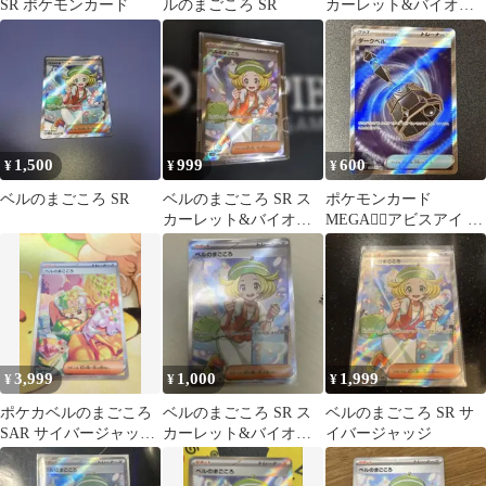
SR ポケモンカード
ルのまごころ SR
カーレット&バイオレ
ット 拡張パック サイバ
ージャッジ…
1,500
999
600
¥
¥
¥
ベルのまごころ SR
ベルのまごころ SR ス
ポケモンカード
カーレット&バイオレ
MEGA❁⃘アビスアイ ダ
ット 拡張パック サイバ
ークベル SR
ージャッジ…
3,999
1,000
1,999
¥
¥
¥
ポケカベルのまごころ
ベルのまごころ SR ス
ベルのまごころ SR サ
SAR サイバージャッジ
カーレット&バイオレ
イバージャッジ
SV SM 097/071
ット 拡張パック サイバ
ージャッジ…