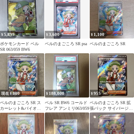
ージャッジ…
5,899
3,600
1,100
¥
¥
¥
ポケモンカード ベル
ベルのまごころ SR psa
ベルのまごころ SR
SR 063/059 BW6
800
188,000
955
現在 ¥
¥
¥
ベルのまごころ SR ス
ベル SR BW6 コールド
ベルのまごころ SR 拡
カーレット&バイオレ
フレア アンミリ063/059
張パック サイバージャ
ット 拡張パック サイバ
ッジ 092/071
ージャッジ…