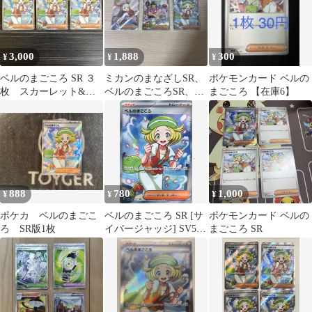
3,000
1,888
300
¥
¥
¥
ベルのまごころ SR ３
ミカンのまなざしSR、
ポケモンカード ベルの
枚 スカーレット&バ
ベルのまごころSR、サ
まごころ 【在庫6】
イオレット 拡張パック
ワロSAR
サイバージ
888
780
1,000
¥
¥
¥
ポケカ ベルのまごこ
ベルのまごころ SR [サ
ポケモンカード ベルの
ろ SR版1枚
イバージャッジ] SV5M
まごころ SR
092/071 ポケモンカード
ポケカ