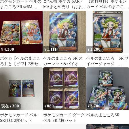
ポケモンカード ベルの
ゴ*ん様 ポケカ SAR・
【送料無料】ポケモン
まごころ SR sv6M
MAまとめ売り（おまけ
カード ベルのまごころ
092/071
付き）
SR 2枚セット
4,300
1,111
1,280
¥
¥
¥
ポケカ【ベルのまごこ
ベルのまごころ SR ス
ベルのまごころ SR サ
ろ】と【ビワ】2枚セッ
カーレット&バイオレ
イバージャッジ
ト！
ット 拡張パック サイバ
SV5M 092/071
ージャッジ…
300
880
2,700
現在 ¥
¥
¥
ポケモンカード ベル
ポケモンカード ダーク
ベルのまごころSR
SR仕様 2枚セット
ベル SR 4枚セット