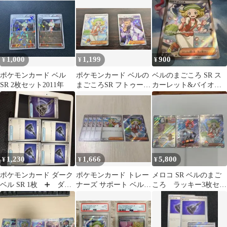
1,000
1,199
900
¥
¥
¥
ポケモンカード ベル
ポケモンカード ベルの
ベルのまごころ SR ス
SR 2枚セット2011年
まごころSR フトゥー博
カーレット&バイオレ
士のシナリオSR
ット 拡張パック サイバ
ージャッジ
1,230
1,666
5,800
¥
¥
¥
ポケモンカード ダーク
ポケモンカード トレー
メロコ SR ベルのまご
ベル SR 1枚 ➕ ダン-
ナーズ サポート ベルの
ころ ラッキー3枚セッ
クベルU 4枚 セット
まごころSR ６枚セット
ト