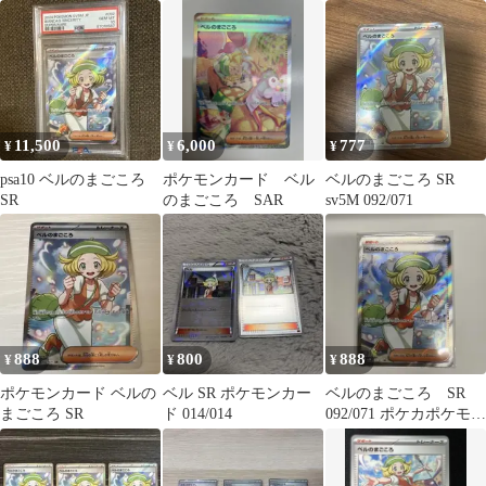
11,500
6,000
777
¥
¥
¥
psa10 ベルのまごころ
ポケモンカード ベル
ベルのまごころ SR
SR
のまごころ SAR
sv5M 092/071
888
800
888
¥
¥
¥
ポケモンカード ベルの
ベル SR ポケモンカー
ベルのまごころ SR
まごころ SR
ド 014/014
092/071 ポケカポケモン
カード