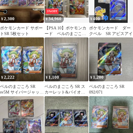
5%OFF
2,300
34,960
400
¥
¥
¥
ポケモンカード サポー
【PSA 10】ポケモンカ
ポケモンカード ダー
トSR 5枚セット
ード ベルのまごころ
クベル SR アビスアイ
SR ・ SAR連番
2,222
1,100
1,200
¥
¥
¥
ベルのまごころ SR
ベルのまごころ SR ス
ベルのまごころ SR
sv5M サイバージャッ
カーレット&バイオレ
092/071
ジ 2枚
ット 拡張パック サイバ
ージャッジ…