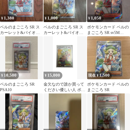
1,380
1,000
1,050
¥
¥
¥
ベルのまごころ SR ス
ベルのまごころ SR ス
ポケモンカード ベルの
カーレット&バイオレ
カーレット&バイオレ
まごころ SR sv5M
ット 拡張パック サイバ
ット 拡張パック サイバ
092/071
ージャッジ…
ージャッジ…
10,500
15,000
1,500
¥
¥
現在 ¥
ベルのまごころ SR
金欠なので誰か買って
ポケモンカード ベルの
PSA10
ください優しい人 ポケ
まごころ SR
モンカード ベル SR