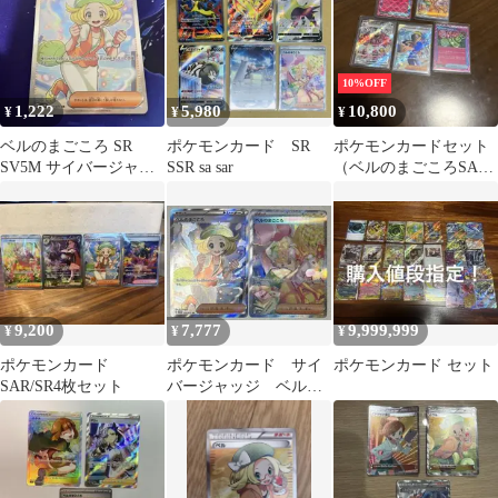
10%OFF
1,222
5,980
10,800
¥
¥
¥
ベルのまごころ SR
ポケモンカード SR
ポケモンカードセット
SV5M サイバージャッ
SSR sa sar
（ベルのまごころSAR
ジ 092/071
リザードンEX含む）
9,200
7,777
9,999,999
¥
¥
¥
ポケモンカード
ポケモンカード サイ
ポケモンカード セット
SAR/SR4枚セット
バージャッジ ベルの
まごころ SR SAR 2
枚 大特価