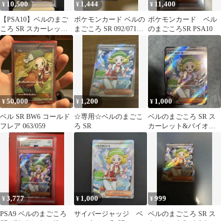
10,500
1,444
11,400
¥
¥
¥
【PSA10】ベルのまご
ポケモンカード ベルの
ポケモンカード ベル
ころ SR スカーレット&
まごころ SR 092/071
のまごころSR PSA10
バイオレット 092/071
SV5M
50,000
1,200
1,000
¥
¥
¥
ベル SR BW6 コールド
☆専用☆ベルのまごこ
ベルのまごころ SR ス
フレア 063/059
ろ SR
カーレット&バイオレ
ット 拡張パック サイバ
ージャッジ…
3,777
1,000
999
¥
¥
¥
PSA9 ベルのまごころ
サイバージャッジ ベ
ベルのまごころ SR ス