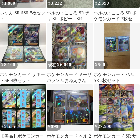
1,800
3,222
2,899
¥
¥
¥
ポケカ SR SSR 5枚セッ
ベルのまごころ SR チ
ベルのまごころ SR ポ
ト
リ SR ポピー SR
ケモンカード 2枚セッ
ト
8,100
6,000
500
¥
現在 ¥
¥
ポケモンカード サポー
ポケモンカード ミモザ
ポケモンカード ベル
トSR 4枚セット
パラソルおねえさん ベ
SR 2枚セット
ルのまごころ ナナミ
SR セット
5,555
999
29,500
¥
¥
¥
【美品】ポケモンカー
ポケモンカード ベル 2
ポケモンカード SR サ