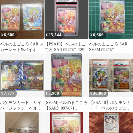
6,600
25,544
6,666
¥
¥
¥
ベルのまごころ SAR ス
【PSA10】ベルのまご
ベルのまこころ SAR
カーレット&バイオレ
ころ SAR 097/071 1枚
SV5M 097/071
ット 拡張パック サイバ
ージャッ…
7,777
5,980
36,800
¥
¥
¥
ポケモンカード サイ
[SV5M]ベルのまごころ
【PSA 10】ポケモンカ
バージャッジ ベルの
【SAR】097/071
ード ベルのまごころ
まごころ SR SAR 2
ITC0XZD0ET95
SR ・ SAR連番
枚 大特価