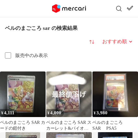
ベルのまごころ sar の検索結果
並び替え
販売中のみ表示
4,111
4,000
3,980
¥
¥
¥
ベルのまごころ SAR カ
ベルのまごころ SAR ス
ベルのまごころ
ードの鎧付き
カーレット&バイオレ
SAR PSA5
ット 拡張パック サイバ