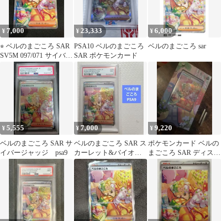
7,000
23,333
6,000
¥
¥
¥
⭐︎ ベルのまごころ SAR
PSA10 ベルのまごころ
ベルのまごころ sar
SV5M 097/071 サイバー
SAR ポケモンカード
ジャッジ 状態良好
5,555
7,000
9,220
¥
¥
¥
ベルのまごころ SAR サ
ベルのまごころ SAR ス
ポケモンカード ベルの
イバージャッジ psa9
カーレット&バイオレ
まごころ SAR ディスプ
ット psa9
レイフレーム アクリル
スタンド付