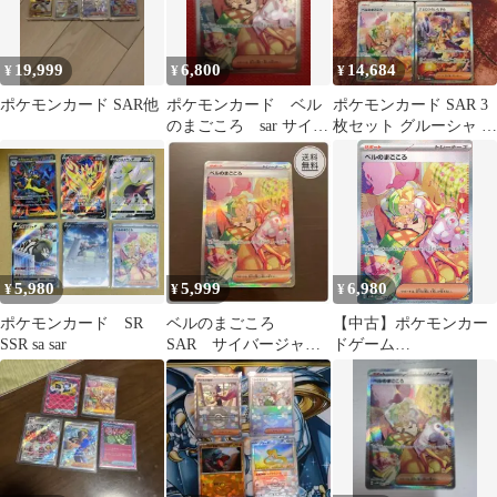
19,999
6,800
14,684
¥
¥
¥
ポケモンカード SAR他
ポケモンカード ベル
ポケモンカード SAR 3
のまごころ sar サイバ
枚セット グルーシャ ベ
ージャッジ ポケカ
ルのまごころ 他
サポート
5,980
5,999
6,980
¥
¥
¥
ポケモンカード SR
ベルのまごころ
【中古】ポケモンカー
SSR sa sar
SAR サイバージャッ
ドゲーム
ジ 097/071
097/071[SAR]：(キラ)
ベルのまごころ