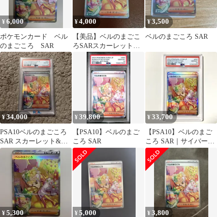
6,000
4,000
3,500
¥
¥
¥
ポケモンカード ベル
【美品】ベルのまごこ
ベルのまごころ SAR
のまごころ SAR
ろSARスカーレット&
バイオレット拡張パッ
クサイバージャッ…
34,000
39,800
33,700
¥
¥
¥
PSA10ベルのまごころ
【PSA10】ベルのまご
【PSA10】ベルのまご
SAR スカーレット&バ
ころ SAR
ころ SAR｜サイバージ
イオレット
ャッジ 2024 097/071
5,300
5,000
3,800
¥
¥
¥