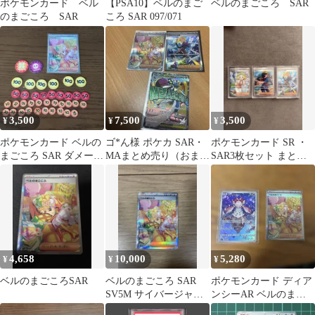
ポケモンカード ベル
【PSA10】ベルのまご
ベルのまごころ SAR
のまごころ SAR
ころ SAR 097/071
3,500
7,500
3,500
¥
¥
¥
ポケモンカード ベルの
ゴ*ん様 ポケカ SAR・
ポケモンカード SR ・
まごころ SAR ダメージ
MAまとめ売り（おまけ
SAR3枚セット まとめ
カウンターセット
付き）
売り
4,658
10,000
5,280
¥
¥
¥
ベルのまごころSAR
ベルのまごころ SAR
ポケモンカード ディア
SV5M サイバージャッ
ンシーAR ベルのまご
ジ 097/071
ころSAR