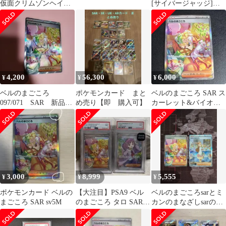
仮面クリムゾンヘイズ
[サイバージャッジ]
メガシンフォニアポケ
SV5M 097/071 傷有り
モンカード未開封4P
ポケモンカード ポケカ
4,200
56,300
6,000
¥
¥
¥
ベルのまごころ
ポケモンカード まと
ベルのまごころ SAR ス
097/071 SAR 新品未
め売り【即 購入可】
カーレット&バイオレ
使用
ット 拡張パック サイバ
ージャッ…
3,000
8,999
5,555
¥
¥
¥
ポケモンカード ベルの
【大注目】PSA9 ベル
ベルのまごころsarとミ
まごころ SAR sv5M
のまごころ タロ SAR 2
カンのまなざしsarの2
枚セット
枚セット