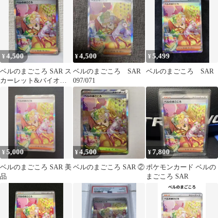
ージャッ…
4,500
4,500
5,499
¥
¥
¥
ベルのまごころ SAR ス
ベルのまごころ SAR
ベルのまごころ SAR
カーレット&バイオレ
097/071
ット
5,000
4,500
7,800
¥
¥
¥
ベルのまごころ SAR 美
ベルのまごころ SAR ②
ポケモンカード ベルの
品
まごころ SAR