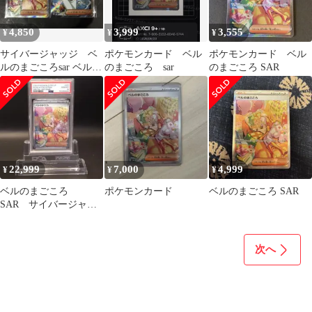
4,850
3,999
3,555
¥
¥
¥
サイバージャッジ ベ
ポケモンカード ベル
ポケモンカード ベル
ルのまごころsar ベルの
のまごころ sar
のまごころ SAR
まごころsr
22,999
7,000
4,999
¥
¥
¥
ベルのまごころ
ポケモンカード
ベルのまごころ SAR
SAR サイバージャッ
ジ PSA10
次へ