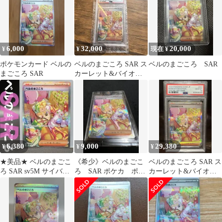
6,000
32,000
20,000
¥
¥
現在 ¥
ポケモンカード ベルの
ベルのまごころ SAR ス
ベルのまごころ SAR
まごころ SAR
カーレット&バイオレ
ット 拡張パック サイバ
ージャッ…
6,380
9,000
29,380
¥
¥
¥
★美品★ ベルのまごこ
《希少》ベルのまごこ
ベルのまごころ SAR ス
ろ SAR sv5M サイバー
ろ SAR ポケカ ポケ
カーレット&バイオレ
ジャッジ
モン
ット 拡張パック
097/071