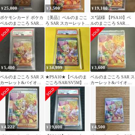
25,000
3,500
19,100
¥
¥
¥
ポケモンカード ポケカ
［美品］ベルのまごこ
ス*認様 【PSA10】ベ
ベルのまごころ SAR
ろ SAR スカーレット&
ルのまごころ SAR
PSA10 最終値下げ
バイオレット 拡張パッ
097/071 ポケカ
ク
5,400
34,999
3,600
¥
¥
¥
ベルのまごころ SAR ス
★PSA10★【ベルのま
ベルのまごころ SAR ス
カーレット&バイオレ
ごころ/SAR/SV5M】
カーレット&バイオレ
ット psa9
BIANCA 097/071
ット 拡張パック サイバ
ージャッ…
4,222
19,000
4,500
¥
¥
¥