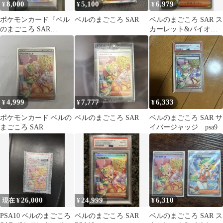
8,000
5,100
6,979
¥
¥
¥
ポケモンカード『ベル
ベルのまごころ SAR
ベルのまごころ SAR ス
のまごころ SAR
カーレット&バイオレ
PSA9』
ット 拡張パック
097/071
4,999
7,777
6,333
¥
¥
¥
ポケモンカード ベルの
ベルのまごころ SAR
ベルのまごころ SAR サ
まごころ SAR
イバージャッジ psa9
26,000
24,999
6,310
現在 ¥
¥
¥
PSA10 ベルのまごころ
ベルのまごころ SAR
ベルのまごころ SAR ス