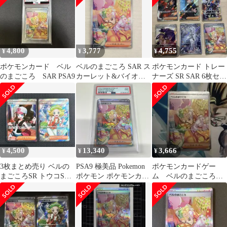
4,800
3,777
4,755
¥
¥
¥
ポケモンカード ベル
ベルのまごころ SAR ス
ポケモンカード トレー
のまごころ SAR PSA9
カーレット&バイオレ
ナーズ SR SAR 6枚セッ
ット サイバージャッジ
ト
4,500
13,340
3,666
¥
¥
¥
3枚まとめ売り ベルの
PSA9 極美品 Pokemon
ポケモンカードゲー
まごころSR トウコSR
ポケモン ポケモンカー
ム ベルのまごころ
AZの安らぎSAR
ド ベルのまごころ SAR
SAR スカーレット&バ
097/071 PSA9 097/071
イオレット 引退品
トレーディングカード
-