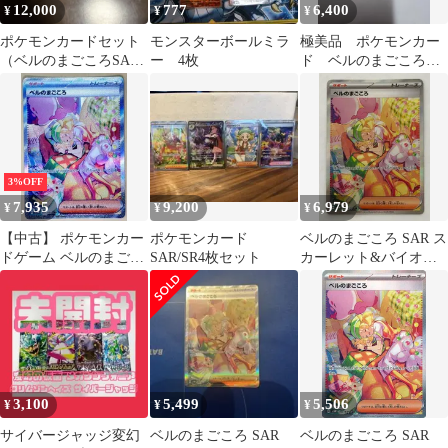
12,000
777
6,400
¥
¥
¥
ポケモンカードセット
モンスターボールミラ
極美品 ポケモンカー
（ベルのまごころSAR
ー 4枚
ド ベルのまごころ
リザードンEX含む）
SAR
3%OFF
7,935
9,200
6,979
¥
¥
¥
【中古】 ポケモンカー
ポケモンカード
ベルのまごころ SAR ス
ドゲーム ベルのまごこ
SAR/SR4枚セット
カーレット&バイオレ
ろ SV5M SV5M 097/071
ット 拡張パック
SAR
097/071 238/193 ポケモ
ンカード PokemonCard
3,100
5,499
5,506
¥
¥
¥
サイバージャッジ変幻
ベルのまごころ SAR
ベルのまごころ SAR