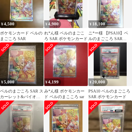
4,500
4,900
18,100
¥
¥
¥
ポケモンカード ベルの
れ*ん様 ベルのまごこ
ニ*ー様 【PSA10】ベ
まごころ SAR
ろ SAR ポケモンカード
ルのまごころ SAR
097/071 ポケカ
5,000
4,199
20,000
¥
¥
¥
ベルのまごころ SAR ス
み*ん様 ポケモンカー
PSA10 ベルのまごころ
カーレット&バイオレ
ド ベルのまこころ sar
SAR ポケモンカード
ット 拡張パック サイバ
ージャッ…