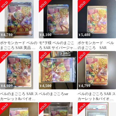
ット 拡張パック サイバ
ット 拡張パック サイバ
ージャッ…
ージャッ…
4,780
4,100
5,480
¥
¥
¥
ポケモンカード ベルの
モ*ヲ様 ベルのまごこ
ポケモンカード ベル
まごころ SAR 美品 即
ろ SAR サイバージャッ
のまごころ SAR
日
ジ 097/071
4,999
4,500
4,799
¥
¥
¥
ベルのまごころ SAR ス
ベルのまごころsar
ベルのまごころ SAR ス
カーレット&バイオレ
カーレット&バイオレ
ット 拡張パック サイバ
ット 拡張パック サイバ
ージャッ…
ージャッ…