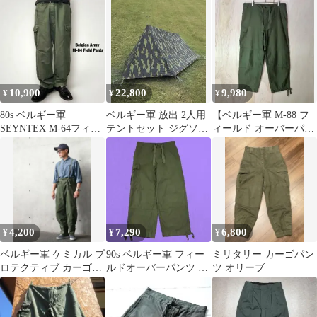
SEYNTEX ミリタリー
古着 L-L
10,900
22,800
9,980
¥
¥
¥
80s ベルギー軍
ベルギー軍 放出 2人用
【ベルギー軍 M-88 フ
SEYNTEX M-64フィー
テントセット ジグソー
ィールド オーバーパン
ルドパンツ1986年製
カモ
ツ】3B ユーロミリタリ
ー90s
4,200
7,290
6,800
¥
¥
¥
ベルギー軍 ケミカル プ
90s ベルギー軍 フィー
ミリタリー カーゴパン
ロテクティブ カーゴパ
ルドオーバーパンツ 1A
ツ オリーブ
ンツ サスペンダー ミリ
Seyntex 1991
タリー