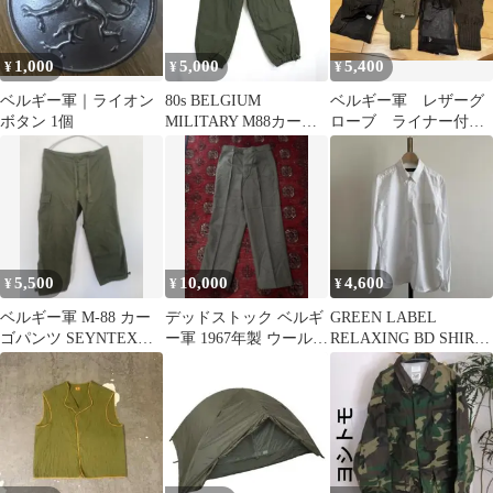
1,000
5,000
5,400
¥
¥
¥
ベルギー軍｜ライオン
80s BELGIUM
ベルギー軍 レザーグ
ボタン 1個
MILITARY M88カーゴ
ローブ ライナー付
オーバーパンツ ベルギ
き サイズ2、サイズ4
ー軍
5,500
10,000
4,600
¥
¥
¥
ベルギー軍 M-88 カー
デッドストック ベルギ
GREEN LABEL
ゴパンツ SEYNTEX
ー軍 1967年製 ウールギ
RELAXING BD SHIRT
1991年製
ャバジントラウザーパ
WHITE
ンツ