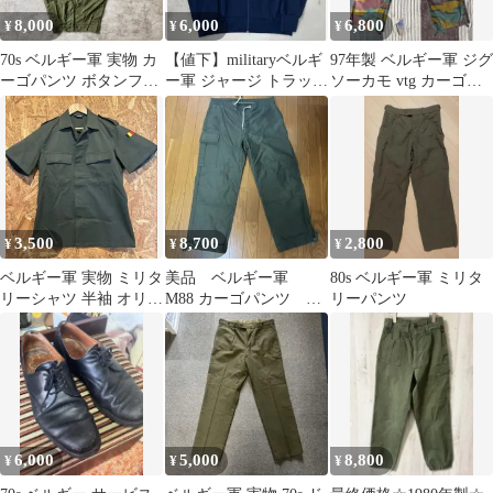
8,000
6,000
6,800
¥
¥
¥
70s ベルギー軍 実物 カ
【値下】militaryベルギ
97年製 ベルギー軍 ジグ
ーゴパンツ ボタンフラ
ー軍 ジャージ トラック
ソーカモ vtg カーゴパ
イ カーキ Size 5
ジャケット
ンツ ユーロ Euro 軍物
3,500
8,700
2,800
¥
¥
¥
ベルギー軍 実物 ミリタ
美品 ベルギー軍
80s ベルギー軍 ミリタ
リーシャツ 半袖 オリー
M88 カーゴパンツ ミ
リーパンツ
ブ
リタリーパンツ ヴィ
ンテージ 古着
6,000
5,000
8,800
¥
¥
¥