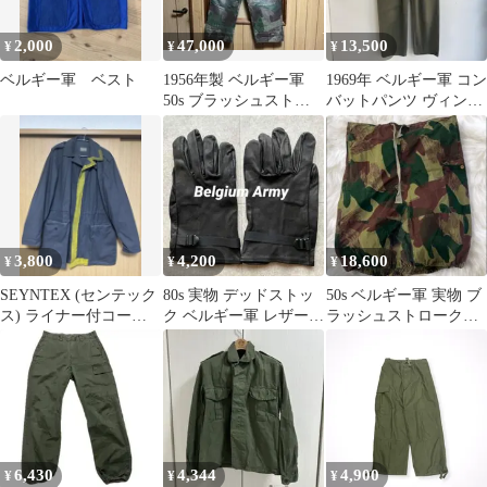
2,000
47,000
13,500
¥
¥
¥
ベルギー軍 ベスト
1956年製 ベルギー軍
1969年 ベルギー軍 コン
50s ブラッシュストロ
バットパンツ ヴィンテ
ークカモ
ージ 古着 ミリタリーパ
ンツ
3,800
4,200
18,600
¥
¥
¥
SEYNTEX (センテック
80s 実物 デッドストッ
50s ベルギー軍 実物 ブ
ス) ライナー付コート
ク ベルギー軍 レザーグ
ラッシュストロークカ
ベルギー軍 濃いグレ
ローブ 手袋 ブラック
モ リメイク スカート
ー
本革
一点物
6,430
4,344
4,900
¥
¥
¥