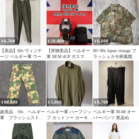
ーショーツ34
6,500
28,000
6,600
¥
¥
¥
【美品】60s ヴィンテ
【実物美品】ベルギー
80~90s Japan vintage ブ
ージ ベルギー軍 ウール
軍 BEM 4GP ガスマス
ラッシュカモ柄風開襟
スラックス ミリタリー
ク
シャツ
カーキ
80,000
5,800
8,700
¥
¥
¥
超美品 50s ベルギー
ベルギー軍 ハーフジッ
ベルギー軍 M-88 オー
軍 ブラッシュストロ
プ カットソー カーキ
バーパンツ 黒染め
ークカモ（前期）SAS
ミリタリー 実物 ユーロ
スペシャル
ミリタリー