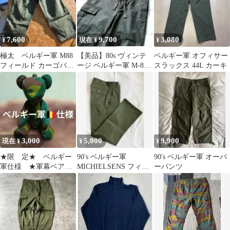
7,600
9,700
3,080
¥
現在 ¥
¥
極太 ベルギー軍 M88
【美品】80s ヴィンテ
ベルギー軍 オフィサー
フィールド カーゴパン
ージ ベルギー軍 M-88
スラックス 44L カーキ
ツ ABL SEYNTEX
オーバーパンツ
3,000
5,000
9,900
現在 ¥
¥
¥
★限 定★ ベルギー
90's ベルギー軍
90's ベルギー軍 オーバ
軍仕様 ★軍幕ベアチ
MICHIELSENS フィー
ーパンツ
ャーム★
ルドパンツ 40M