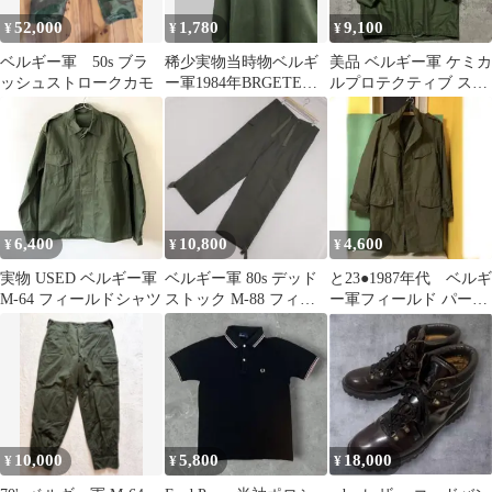
52,000
1,780
9,100
¥
¥
¥
ベルギー軍 50s ブラ
稀少実物当時物ベルギ
美品 ベルギー軍 ケミカ
ッシュストロークカモ
ー軍1984年BRGETEX
ルプロテクティブ スモ
社スウエットシャツ50
ックパーカー アノラッ
ミリタリー
クパーカー
6,400
10,800
4,600
¥
¥
¥
実物 USED ベルギー軍
ベルギー軍 80s デッド
と23●1987年代 ベルギ
M-64 フィールドシャツ
ストック M-88 フィー
ー軍フィールド パーカ
ルド オーバーパンツ
ーコートミリタリー
4B
10,000
5,800
18,000
¥
¥
¥