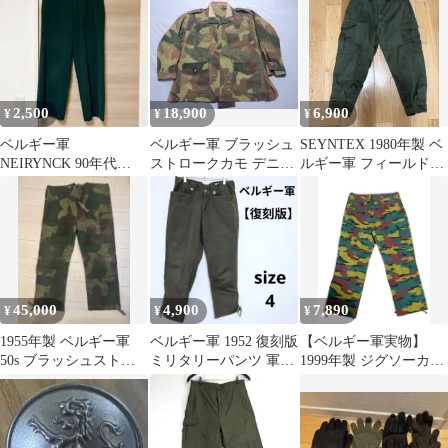
2,500
18,900
6,900
¥
¥
¥
ベルギー軍
ベルギー軍 ブラッシュ
SEYNTEX 1980年製 ベ
NEIRYNCK 90年代
ストロークカモ デニソ
ルギー軍 フィールドパ
vintage セレモニーパン
ンスモッグ レア仕
ンツ カーゴパンツ
ツ
様！
45,000
4,900
7,890
¥
¥
¥
1955年製 ベルギー軍
ベルギー軍 1952 復刻版
【ベルギー軍実物】
50s ブラッシュストロ
ミリタリーパンツ 軍パ
1999年製 ジグソーカモ
ークカモ
ン サバイバルウェア
リップストップ カーゴ
パンツ