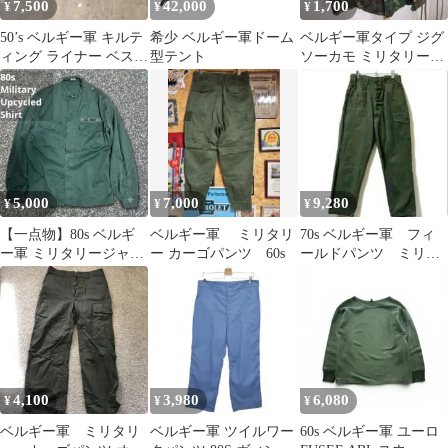
7,500
42,000
1,700
¥
¥
¥
50’s ベルギー軍 キルテ
希少 ベルギー軍ドーム
ベルギー軍タイプ ジグ
ィング ライナー ベスト
型テント
ソーカモ ミリタリージ
5 軍物 ミリタリー
ャケット XL迷彩 カモ
フラ Y2K
5,000
7,000
9,280
¥
¥
¥
【一点物】80s ベルギ
ベルギー軍 ミリタリ
70s ベルギー軍 フィ
ー軍 ミリタリージャケ
ー カーゴパンツ 60s
ールドパンツ ミリタ
ット U.S.ARMYカスタ
リー ボタンフライ
ム
ヴィンテージ
4,100
3,980
6,080
¥
¥
¥
ベルギー軍 ミリタリ
ベルギー軍 ツイルワー
60s ベルギー軍 ユーロ