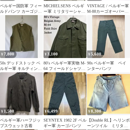
ベルギー国防軍 フィー
MICHIELSENS ベルギ
VINTAGE / ベルギー軍
ルドパンツ カーゴジョ
ー軍 ミリタリーシャツ
M-88カーゴオーバーパ
ガーパンツ
1980
ンツ SIZE：W80cm
7,800
3,100
5,600
¥
¥
¥
50s デッドストック ベ
80's ベルギー軍実物 M-
90s ベルギー軍 ペイ
ルギー軍 キルティング
64 フィールドシャツジ
ンターパンツ
ベスト ライナー ミリタ
ャケット 40
リー
1,500
6,499
8,300
¥
¥
¥
ベルギー軍ハーフジッ
SEYNTEX 1982 2F ベル
【Double RL】ヘリンボ
プスウェット古着
ギー軍 カーゴパンツ
ーンツイル ミリタリ