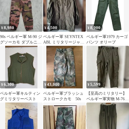
8,980
4,500
8,000
¥
¥
¥
90s ベルギー軍 M-90 ジ
ベルギー軍 SEYNTEX
ベルギー軍1979 カーゴ
グソーカモ ダブルニー
ABL ミリタリージャケ
パンツ オリーブ
カーゴパンツ 76M
ット
6,300
43,000
5,599
¥
¥
¥
ベルギー軍キルティン
ベルギー軍ブラッシュ
【至高のミリタリー】
グミリタリーベスト
ストロークカモ 50s
ベルギー軍実物 M-76フ
ィールドパンツ ヴィン
テージ