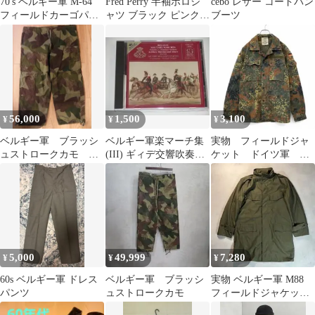
70's ベルギー軍 M-64
Fred Perry 半袖ポロシ
cebo レザー コードバン
フィールドカーゴパン
ャツ ブラック ピンク
ブーツ
ツ XL ミリタリーパン
水色 リブライン 日本製
ツ
56,000
1,500
3,100
¥
¥
¥
ベルギー軍 ブラッシ
ベルギー軍楽マーチ集
実物 フィールドジャ
ュストロークカモ 前
(III) ギィデ交響吹奏楽
ケット ドイツ軍 フ
期型
団
レクターカモ 1999年
製 迷彩色
5,000
49,999
7,280
¥
¥
¥
60s ベルギー軍 ドレス
ベルギー軍 ブラッシ
実物 ベルギー軍 M88
パンツ
ュストロークカモ
フィールドジャケット
スタンドカラー