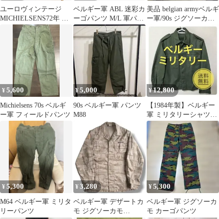
ユーロヴィンテージ
ベルギー軍 ABL 迷彩カ
美品 belgian armyベルギ
MICHIELSENS72年 ベ
ーゴパンツ M/L 軍パン
ー軍/90s ジグソーカモ
ルギー軍 M-64パンツ
実物
ジャケット
6A
5,600
5,000
12,800
¥
¥
¥
Michielsens 70s ベルギ
90s ベルギー軍 パンツ
【1984年製】ベルギー
ー軍 フィールドパンツ
M88
軍 ミリタリーシャツ
（BEGETEX社製） 10
ペニヒ
5,300
3,280
5,300
¥
¥
¥
M64 ベルギー軍 ミリタ
ベルギー軍 デザートカ
ベルギー軍 ジグソーカ
リーパンツ
モ ジグソーカモ
モ カーゴパンツ