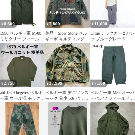
8,600
7,800
11,000
¥
¥
¥
1990 ベルギー軍 M-88
美品 Slow Stone ベル
Dime テックカーゴパン
ミリタリー フィールド
ギー軍 キルティングラ
ツ ブルーグレー S
カーゴパンツ
イナー リメイクジャケ
ット
2,750
37,999
7,100
¥
¥
¥
abl 1979 begetex ベルギ
ベルギー軍 デニソンス
ベルギー軍 M88 オーバ
ー軍 ウール混 モックネ
モック 希少 50s パラシ
ーパンツ フィールド カ
ック シャツ
ュート ブラッシュカモ
ーゴ イージー
SEYNTEX