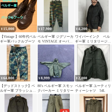
SEYNTEX
15,000
17,900
4,200
¥
¥
¥
【Vintage 】60年代ベル
ベルギー軍 ジグソーカ
ワイパーインク ベル
ギー軍バックルブーツ
モ VINTAGE オーバー
ギー軍 ミリタリージャ
パンツ 1962年
ケット DARK GREEN
染め
64,000
8,999
2,000
¥
¥
¥
【デッドストック】ベ
80's ベルギー軍 スモッ
ベルギー軍 ユーティリ
ルギー軍 ブラッシュス
クパーカー ミリタリー
ティーシャツ 54L
トロークカモ 後期 サイ
ズ7