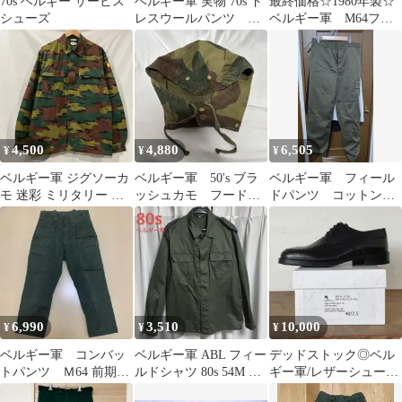
70s ベルギー サービス
ベルギー軍 実物 70s ド
最終価格☆1980年製☆
シューズ
レスウールパンツ オ
ベルギー軍 M64フィ
リーブ
ールドコンバットパン
ツ L
4,500
4,880
6,505
¥
¥
¥
ベルギー軍 ジグソーカ
ベルギー軍 50's ブラ
ベルギー軍 フィール
モ 迷彩 ミリタリー シ
ッシュカモ フード
ドパンツ コットンサ
ャツ ジャケット リップ
レア 希少 vintage 実
テン 実物デッドスト
ストップ
物
ック
6,990
3,510
10,000
¥
¥
¥
ベルギー軍 コンバッ
ベルギー軍 ABL フィー
デッドストック◎ベル
トパンツ Ｍ64 前期
ルドシャツ 80s 54M ミ
ギー軍/レザーシューズ/
5
リタリーシャツ
２５．５㎝