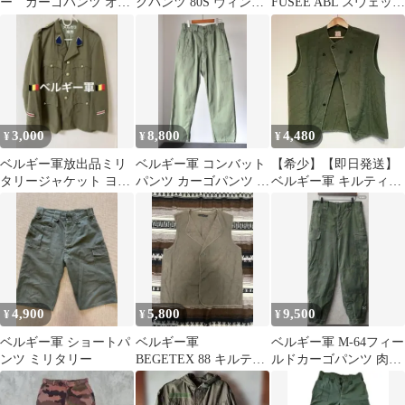
ー カーゴパンツ オリ
クパンツ 80S ヴィンテ
FUSEE ABL スウェット
ーブグリーン
ージ
3
BEGETEX
3,000
8,800
4,480
¥
¥
¥
ベルギー軍放出品ミリ
ベルギー軍 コンバット
【希少】【即日発送】
タリージャケット ヨー
パンツ カーゴパンツ 後
ベルギー軍 キルティン
ロッパカジュアルヴィ
期 P1960 イギリス軍 古
グライナーベスト ヴィ
ンテージ古着 軍服
着
ンテージ 7
4,900
5,800
9,500
¥
¥
¥
ベルギー軍 ショートパ
ベルギー軍
ベルギー軍 M-64フィー
ンツ ミリタリー
BEGETEX 88 キルティ
ルドカーゴパンツ 肉厚
ングベスト カーキ
L相当
44/46