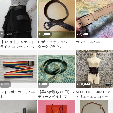
ーデ
ラインストーン
5,700
1,000
2,500
¥
¥
¥
【HARE】ジャケット
レザー メッシュベルト
カジュアルベルト
ライク コルセット ベル
ダークブラウン
ト
700
300
10,444
¥
¥
¥
レインボーガチャベル
【早い者勝ち300円】レ
ATELIER PIERROT ア
ト
ディースベルト ファッ
トリエピエロ コルセッ
ション小物 即購入OK
ト 紫 美品