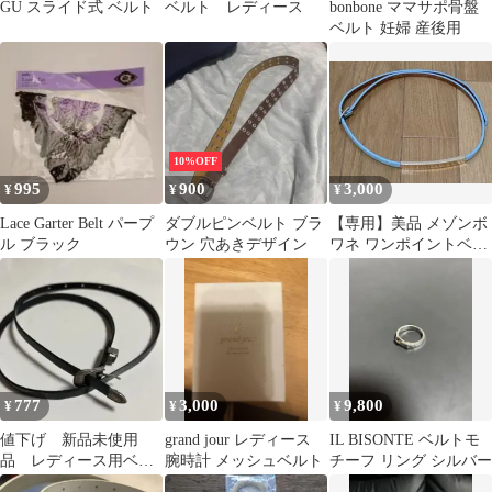
GU スライド式 ベルト
ベルト レディース
bonbone ママサポ骨盤
ベルト 妊婦 産後用
10%OFF
995
900
3,000
¥
¥
¥
Lace Garter Belt パープ
ダブルピンベルト ブラ
【専用】美品 メゾンボ
ル ブラック
ウン 穴あきデザイン
ワネ ワンポイントベル
ト
777
3,000
9,800
¥
¥
¥
値下げ 新品未使用
grand jour レディース
IL BISONTE ベルトモ
品 レディース用ベル
腕時計 メッシュベルト
チーフ リング シルバー
ト ベルト 黒