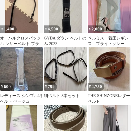
1,400
4,500
2,000
¥
¥
¥
オーバルクロスバック
GYDA ダウン ベルトの
ベルミス 着圧レギン
ル レザーベルト ブラッ
み 2023
ス ブライトグレー
ク
LL
600
799
4,750
¥
¥
¥
レディース シンプル細
細ベルト 3本セット
THE SHINZONEレザー
ベルト ベージュ
ベルト