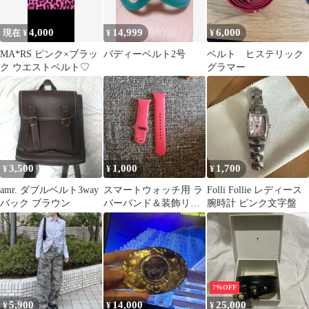
4,000
14,999
6,000
現在 ¥
¥
¥
MA*RS ピンク×ブラッ
バディーベルト2号
ベルト ヒステリック
ク ウエストベルト♡
グラマー
3,500
1,000
1,700
¥
¥
¥
amr. ダブルベルト3way
スマートウォッチ用 ラ
Folli Follie レディース
バック ブラウン
バーバンド＆装飾リン
腕時計 ピンク文字盤
グセット
7%OFF
5,900
14,000
25,000
¥
¥
¥