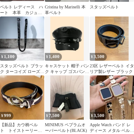
ベルト レディース ハ
Cristina by Marinelli 本
スタッズベルト
ート 本革 カジュア
革ベルト
ル ブラック 黒 シ
ルバー
1,100
1,400
3,500
¥
¥
¥
スタッズベルト ブラッ
キャスケット 帽子 パン
23区 レザーベルト イタ
ク ターコイズ ローズ装
ク キャップ ゴスパン
リア製レザー ブラック
飾 ウエスタン Y2K
スタッズ ベルト レザー
999
7,500
3,500
¥
¥
¥
【新品】カウ柄ベル
MINIMUS ペプラムオ
Apple Watch バンド レ
ト トイストーリーコ
ーバーベルト(BLACK)
ディース メタル ベルト