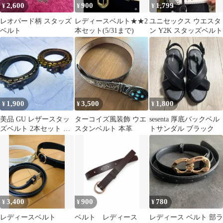
2,600
900
1,799
¥
¥
¥
レオパード柄 スタッズ
レディースベルト★★2
ユニセックス ウエスタ
ベルト
本セット(5/31まで)
ン Y2K スタッズベルト
1,900
3,500
1,800
¥
¥
¥
美品 GU レザースタッ
ターコイズ風装飾 ウエ
sesenta 厚底バックベル
ズベルト 2本セット ブ
スタンベルト 本革
トサンダル ブラック
ラウン ブラック
3,400
900
780
¥
¥
¥
レディースベルト
ベルト レディース
レディース ベルト 部ラ