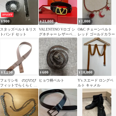
10%OFF
900
21,000
1,000
¥
¥
¥
スタッズベルト＆リス
VALENTINO Vロゴ シ
O&C チェーンベルト
トバンド セット
グネチャー レザーベル
レッド ゴールドカラー
ト 黒 4cm
1,200
600
10,000
¥
¥
¥
フェリシモ のびのび
ヒョウ柄ベルト
Y's スエード ロングベ
フィットでらくらく 大
ルト キャメル
人のためのゴムベルト
の会(ベージュ)