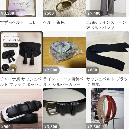
3,500
500
7,400
¥
¥
¥
すずろベルト L L
ベルト 茶色
mystic ラインストーン
Wベルトパンツ
1,980
2,000
800
¥
¥
¥
チャイナ風 サッシュベ
ラインストーン装飾ベ
サッシュベルト ブラッ
ルト ブラック タッセル
ルト シルバーカラー
ク 無地
付き ウエストマーク
900
3,800
2,500
¥
¥
¥