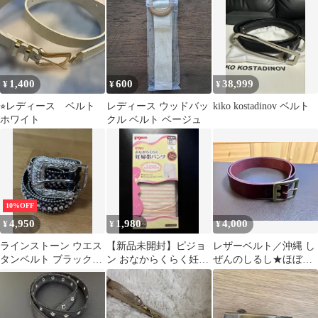
1,400
600
38,999
¥
¥
¥
⭐︎レディース ベルト
レディース ウッドバッ
kiko kostadinov ベルト
ホワイト
クル ベルト ベージュ
10%OFF
4,950
1,980
4,000
¥
¥
¥
ラインストーン ウエス
【新品未開封】ピジョ
レザーベルト／沖縄 し
タンベルト ブラック
ン おなからくらく妊婦
ぜんのしるし★ほぼ未
125cm
帯パンツ Mサイズ コッ
使用品 ギャリソンベル
トン100％
ト 28インチ