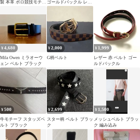
製 本革 ポロ競技モチー
ゴールドバックル レザ
フ バックル ベルト
ー ベルトブラック 新品
未使用
4,680
2,000
1,999
¥
¥
¥
Mila Owen ミラオーウ
G柄ベルト
レザー 赤 ベルト ゴー
ェン ベルト ブラック
ルドバックル
500
2,699
1,500
¥
¥
¥
牛モチーフ スタッズベ
スター柄 ベルト ブラッ
メッシュベルト ブラッ
ルト ブラック
ク
ク 編み込み