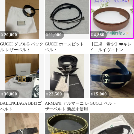
20,000
11,000
4,880
¥
¥
¥
GUCCI ダブルG バック
GUCCI ホースビット
【正規 希少】❤️キレ
ル レザーベルト
ベルト
イ ルイヴィトン
バックルなし ベルト
のみ ブラウン
36,000
22,500
15,000
¥
¥
¥
BALENCIAGA BBロゴ
ARMANI アルマーニ レ
GUCCI ベルト
ベルト
ザーベルト 新品未使用