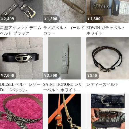
2,499
1,500
1,500
¥
¥
¥
星型アイレット デニム
ラメ細ベルト ゴールド
EDWIN ガチャベルト
ベルト ブラック
カラー
ホワイト
7,000
2,300
550
¥
¥
¥
DIESEL ベルト レザー
SAINT HONORE レザ
レディースベルト
Dロゴバックル
ーベルト ホワイト
20mm