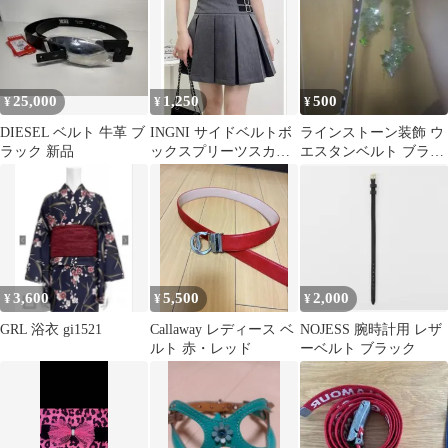
ックルベルト 高級感 ア
クセント
25,000
1,250
500
¥
¥
¥
DIESEL ベルト 牛革 ブ
INGNI サイドベルトボ
ラインストーン装飾 ウ
ラック 新品
ックスプリーツスカパ
エスタンベルト ブラッ
ン グレー
ク
3,600
5,500
2,000
¥
¥
¥
GRL 浴衣 gi1521
Callaway レディース ベ
NOJESS 腕時計用 レザ
ルト 赤・レッド
ーベルト ブラック