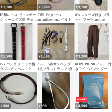
1,780
5,000
3,200
¥
¥
¥
昭和レトロ ヴィンテー
23区 Vingt-trois
00s スタッズ付き ブラ
ジ ターコイズ調 チェー
arrondissements ベルト
ック ブーツ archive
ンベルト ブルー 2連
1,500
1,500
3,200
¥
¥
¥
y2k パンク チェック柄
ベルト5点サスペンダー
ROPÉ PICNIC ベルト付
ダブルピンベルト 2本
1点ブラストラップ1点
きワイドパンツ ダーク
セット
ブラウン
10%OFF
500
990
4,500
¥
¥
¥