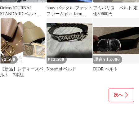
Oriens JOURNAL
bboy バックル ファット
アミパリス ベルト 定
STANDARD ベルトデ
ファーム phat farm
価39600円
ザインツイルパンツ 迷
hiphop fubu
彩
2,500
12,500
15,000
¥
¥
現在 ¥
【新品】レディースベ
Noremid ベルト
DIOR ベルト
ルト 2本組
次へ