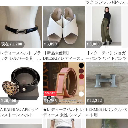
ック シンプル 細ベルト
おしゃれ ゴールドバッ
クル
1,200
3,899
3,000
現在 ¥
¥
¥
レディースベルト ブラ
【新品未使用】
【マタニティ】ジョガ
ック シルバー金具 長
DRESKIP レディース
ーパンツ ワイドパンツ
さ調節可能！
サンダル ホワイト クロ
スベルト
5%OFF
20,000
1,765
22,222
¥
¥
¥
A BATHING APE ライ
★レディースベルト レ
HERMES Hバックル ベ
ンストーン ベルト
ディース 女性 シンプル
ルト用
カラーバリエーション
豊富 スタイリッシュ バ