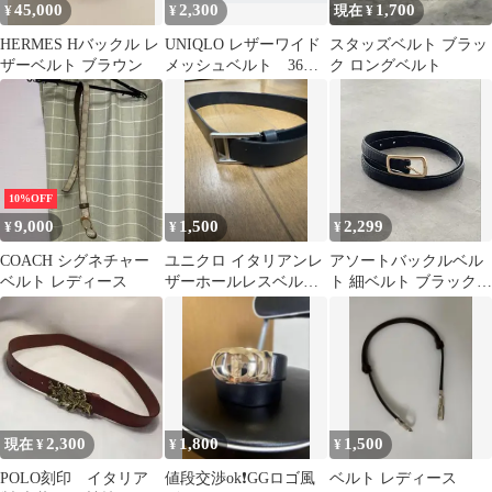
45,000
2,300
1,700
¥
¥
現在 ¥
HERMES Hバックル レ
UNIQLO レザーワイド
スタッズベルト ブラッ
ザーベルト ブラウン
メッシュベルト 36ブ
ク ロングベルト
ラウン 本革
10%OFF
9,000
1,500
2,299
¥
¥
¥
COACH シグネチャー
ユニクロ イタリアンレ
アソートバックルベル
ベルト レディース
ザーホールレスベルト
ト 細ベルト ブラック
ブラック
Thevon
2,300
1,800
1,500
現在 ¥
¥
¥
POLO刻印 イタリア
値段交渉ok❗️GGロゴ風
ベルト レディース