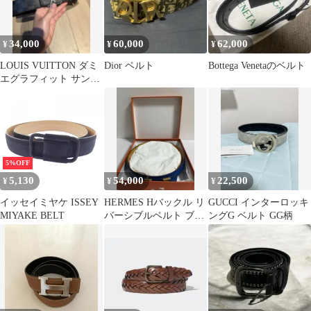
34,000
60,000
62,000
¥
¥
¥
LOUIS VUITTON ダミ
Dior ベルト
Bottega Venetaのベルト
エグラフィット サンチ
ュール ベルト
5%OFF
5,130
54,000
22,500
¥
¥
¥
イッセイミヤケ ISSEY
HERMES Hバックル リ
GUCCI インターロッキ
MIYAKE BELT
バーシブルベルト ブル
ングG ベルト GG柄
ー イエロー