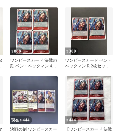
888
300
¥
¥
R
ワンピースカード 決戦の
ワンピースカード ベン・
ン
刻 ベン・ベックマン 4枚
ベックマン R 2枚セット
セット 匿名配送
OP16-012 決戦の刻
444
444
現在 ¥
¥
マ
決戦の刻 ワンピースカー
【ワンピースカード 決戦