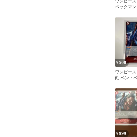
ワンピース
ベックマン
500
¥
ワンピース
刻 ベン・ベ
999
¥