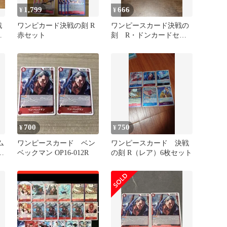
1,799
666
¥
¥
戦
ワンピカード決戦の刻 R
ワンピースカード決戦の
赤セット
刻 R・ドンカードセッ
セ
ト
700
750
¥
¥
ム
ワンピースカード ベン
ワンピースカード 決戦
マ
ベックマン OP16-012R
の刻 R（レア）6枚セット