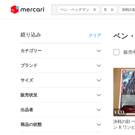
ンツにスキップ
ベン・ベックマン
R
決戦の
絞り込み
ベン・
クリア
カテゴリー
販売
ブランド
サイズ
販売状況
出品者
333
¥
決戦の刻 
商品の状態
ン R ワン