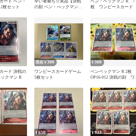
カード ベン・
早い者勝ち☆美品【決戦
ベン・ベックマン R 7
 2枚セット
の刻 ベン・べックマン
枚 ワンピースカード
OP16-012 R 4枚】
300
300
現在 ¥
¥
カード 決戦の
ワンピースカードゲーム
ベンベックマン R 2枚
ックマン R
5枚セット
OP16-012 決戦の刻 ワ
ピースカード
650
933
¥
¥