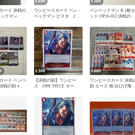
490
300
¥
¥
カード 決戦の
ワンピースカード ベン・
ベンベックマン R 2枚セ
ベックマン シ
ベックマン ビスタ 2枚
ット OP16-012 決戦の
パーツ計11枚セ
セット 決戦の刻
刻 ワンピースカード
0
300
600
¥
¥
カード ベンベ
【決戦の刻】ワンピー
ワンピースカード 決戦
決戦の刻 4
ス ONE PIECE カー
刻 エース 他 白ひげ海
付
ド ベン・ベックマン
団 赤髪海賊団