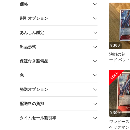
価格
割引オプション
あんしん鑑定
300
¥
出品形式
決戦の刻 
ード ベン
保証付き整備品
OP16-012 R
色
発送オプション
配送料の負担
300
¥
タイムセール割引率
ワンピース
ベックマン