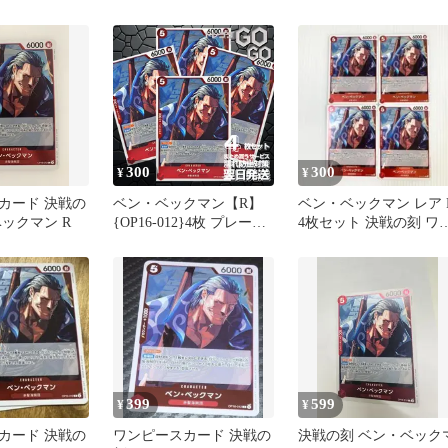
R
300
300
¥
¥
カード 決戦の
ベン・ベックマン【R】
ベン・ベックマン レア 
ックマン R
{OP16-012}4枚 プレー用
4枚セット 決戦の刻 ワ
決戦の刻【OP-16】
ピースカード
399
599
¥
¥
カード 決戦の
ワンピースカード 決戦の
決戦の刻 ベン・ベック