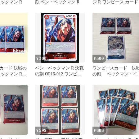
ックマン R
刻 ベン・ベックマン R
ン R ワンピース カード
300
500
¥
¥
カード 決戦の
ベン・ベックマン R 決戦
ワンピースカード 決
ックマン R 4
の刻 OP16-012 ワンピー
の刻 ベックマン・イ
スカード
ペルダウンの囚人 セ
ト
599
888
¥
¥