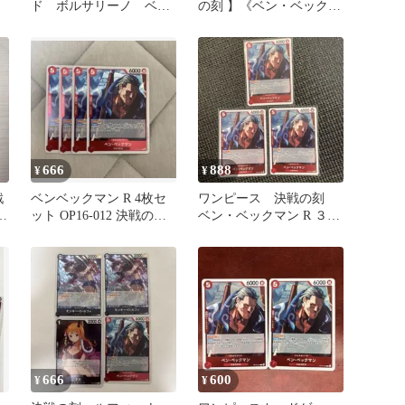
ド ボルサリーノ ベン•
の刻 】《ベン・ベックマ
ベックマン他
ン R レア》4枚セット
666
888
¥
¥
戦
ベンベックマン R 4枚セ
ワンピース 決戦の刻
ン
ット OP16-012 決戦の
ベン・ベックマン R ３枚
ッ
刻 ④
セット
666
600
¥
¥