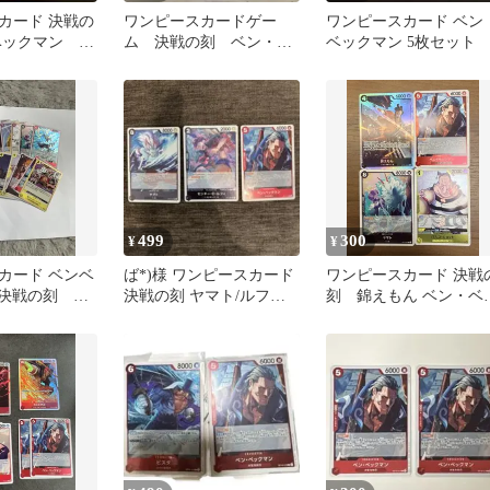
カード 決戦の
ワンピースカードゲー
ワンピースカード ベン
ベックマン 2
ム 決戦の刻 ベン・ベ
ベックマン 5枚セット
ックマンR ４枚 OP16-
012
499
300
¥
¥
カード ベンベ
ば*)様 ワンピースカード
ワンピースカード 決戦
 決戦の刻 ハ
決戦の刻 ヤマト/ルフィ/
刻 錦えもん ベン・ベ
ベンベックマン R 3枚セ
クマン ヤマト バス
コ・ショット