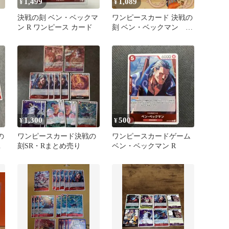
1,499
1,089
¥
¥
決戦の刻 ベン・ベックマ
ワンピースカード 決戦の
ン R ワンピース カード
刻 ベン・ベックマン 3
枚セット
1,300
500
¥
¥
の
ワンピースカード決戦の
ワンピースカードゲーム
賊
刻SR・Rまとめ売り
ベン・ベックマン R