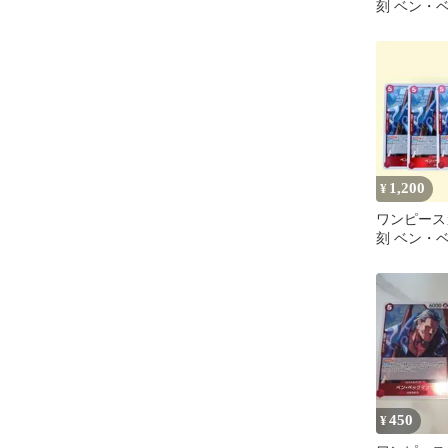
刻 ベン・ベ
1,200
¥
ワンピース
刻 ベン・ベ
枚
450
¥