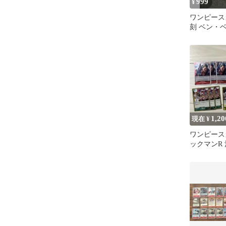
999
¥
ワンピース
刻 ベン・
ャンクス 
ット
1,20
現在 ¥
ワンピース
ックマンR 
枚 おまけ