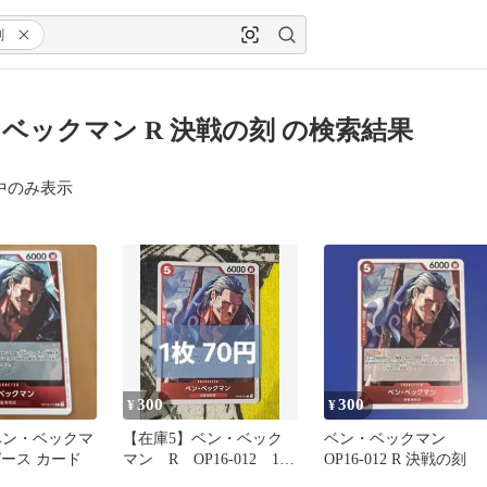
刻
ベックマン R 決戦の刻 の検索結果
中のみ表示
300
300
¥
¥
ベン・ベックマ
【在庫5】ベン・ベック
ベン・ベックマン
ピース カード
マン R OP16-012 1枚
OP16-012 R 決戦の刻
70円 匿名発送