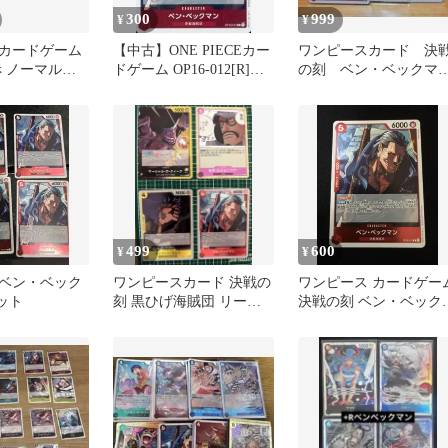
300
999
¥
¥
カードゲーム
【中古】ONE PIECEカー
ワンピースカード 決
赤 ノーマルカ
ドゲーム OP16-012[R]：
の刻 ベン・ベックマ
まとめ売り
ベン・ベックマン
ン R OP16-012 3枚
ット
499
600
¥
¥
ベン・ベック
ワンピースカード 決戦の
ワンピース カードゲー
ット
刻 黒ひげ海賊団 リーダ
決戦の刻 ベン・ベック
ー ティーチ センゴク 等
ン R レア OP16-012
4枚