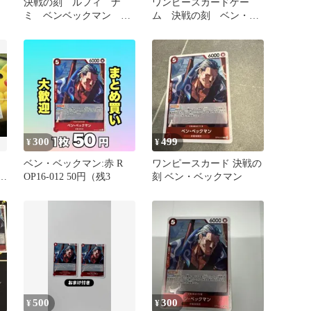
決戦の刻 ルフィ ナ
ワンピースカードゲー
ミ ベンベックマン R
ム 決戦の刻 ベン・ベ
まとめ売り
ックマン OP16-012 R 2
枚
300
499
¥
¥
ベン・ベックマン:赤 R
ワンピースカード 決戦の
ン
OP16-012 50円（残3
刻 ベン・ベックマン
500
300
¥
¥