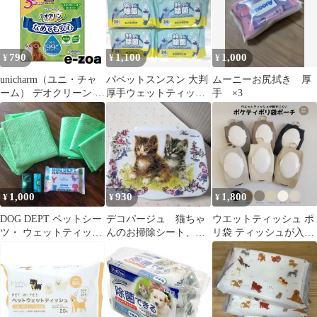
790
1,100
1,000
¥
¥
¥
unicharm（ユニ・チャ
パペットスンスン 大判
ムーニーお尻拭き 厚
ーム） デオクリーン 純
厚手ウェットティッシ
手 ×3
水99%ウェットティッ
ュ 24枚 が4個セット
シュ 詰替え用 ペット
用/70枚×3個 デオクリ
ーン 純水99%ウェット
ティッシュ 詰替え用 70
枚×3個 (2646855)
1,000
930
1,800
¥
¥
¥
DOG DEPT ペットシー
デコパージュ 猫ちゃ
ウエットティッシュ ポ
ツ・ ウェットティッシ
んのお掃除シート、ウ
リ袋 ティッシュが入る
ュ・エチケットロール
ェットシートケース
マルチティッシュケー
セット
ス