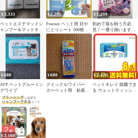
3,333
2,295
1,299
¥
¥
¥
ペットエステマッドシ
Pawnax ペット用 目や
初めて猫を飼う方必
ャンプー＆マッドキー
にとりシート 600枚入
見！一通り揃います。
プ セット
涙やけケアシート 猫 犬
トイレ、砂、フード、
ウサギに適用される 厚
敷物、爪とぎ他
手 目のまわり用 ウェッ
トティッシュ 舐めても
安心 ウェットシート 潤
い 柔らかい 快適 植物
由来成分 pet eye
680
600
2,426
¥
¥
¥
wipes（4パック×150
枚） 1
AFP ペットグルーミン
クイックルワイパー
ペットキレイ 除菌でき
グワイプ
カーペット用 粘着シ
る ウェットティッシュ
ート 2本入 カーペッ
80枚入 6個セット まと
トクイックル
め売り
2,160
¥