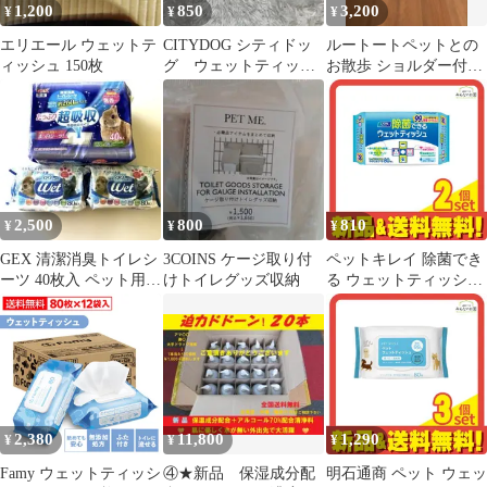
1,200
850
3,200
¥
¥
¥
エリエール ウェットテ
CITYDOG シティドッ
ルートートペットとの
ィッシュ 150枚
グ ウェットティッシ
お散歩 ショルダー付き
ュケース ポーチ ノ
トートバッグ
ベルティ
2,500
800
810
¥
¥
¥
GEX 清潔消臭トイレシ
3COINS ケージ取り付
ペットキレイ 除菌でき
ーツ 40枚入 ペット用ウ
けトイレグッズ収納
る ウェットティッシュ
ェットティッシュセッ
80枚入 2個セット まと
ト
め売り
2,380
11,800
1,290
¥
¥
¥
Famy ウェットティッシ
④★新品 保湿成分配
明石通商 ペット ウェッ