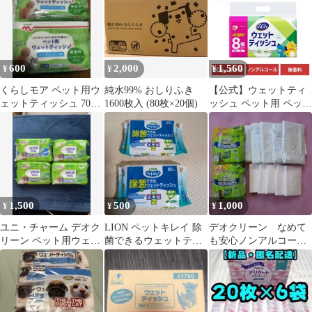
600
2,000
1,560
¥
¥
¥
くらしモア ペット用ウ
純水99% おしりふき
【公式】ウェットティ
ェットティッシュ 70枚
1600枚入 (80枚×20個)
ッシュ ペット用 ペット
入 2個セット
640枚 掃除 ウエットテ
ィッシュ アイリスオー
ヤマ DPWT-8P 80枚×8
パック
1,500
500
1,000
¥
¥
¥
ユニ・チャーム デオク
LION ペットキレイ 除
デオクリーン なめて
リーン ペット用ウェッ
菌できるウェットティ
も安心ノンアルコール
トティッシュ つめかえ
ッシュ 80枚入 ２個
除菌ウェットティッシ
ュ 詰め替え用