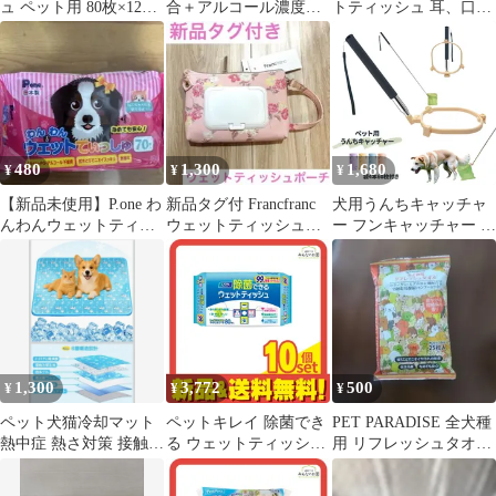
ュ ペット用 80枚×12袋
合＋アルコール濃度
トティッシュ 耳、口、
ふた付き トイレに流せ
70%簡単洗浄ジェル 20
目元用 80枚入 3個セッ
る 厚手シート なめても
本セット
ト まとめ売り
安心 無添加処方 純水
99.8% まとめ買い 犬 猫
犬猫兼用 ノンアルコー
ル 無香料 お手入れ 除
菌 清潔 ヒアルロン酸
480
1,300
1,680
¥
¥
¥
【新品未使用】P.one わ
新品タグ付 Francfranc
犬用うんちキャッチャ
んわんウェットティッ
ウェットティッシュ＆
ー フンキャッチャー う
シュ 70枚入
マスクポーチ 花柄 ピン
んち取り器 片手操作 手
ク
が汚れない 犬猫兼用 散
歩用品
1,300
3,772
500
¥
¥
¥
ペット犬猫冷却マット
ペットキレイ 除菌でき
PET PARADISE 全犬種
熱中症 熱さ対策 接触冷
る ウェットティッシュ
用 リフレッシュタオル
感 防水
80枚入 10個セット まと
25枚入
め売り