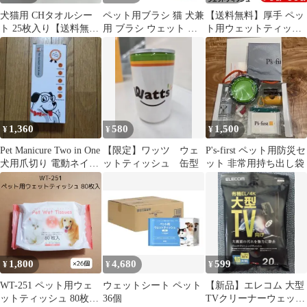
犬猫用 CHタオルシー
ペット用ブラシ 猫 犬兼
【送料無料】厚手 ペッ
ト 25枚入り【送料無
用 ブラシ ウェット テ
ト用ウェットティッシ
料】特別価格
ィッシュ100枚付き
ュ 70枚入×30袋 トイレ
お散歩 犬用 猫用 ペッ
ト用品 掃除シート 送料
無料- 60N◇ ペットウ
ェットティッシュ×30袋
コード:50307
1,360
580
1,500
¥
¥
¥
Pet Manicure Two in One
【限定】ワッツ ウェ
P's-first ペット用防災セ
犬用爪切り 電動ネイル
ットティッシュ 缶型
ット 非常用持ち出し袋
ケア
1,800
4,680
599
¥
¥
¥
WT-251 ペット用ウェ
ウェットシート ペット
【新品】エレコム 大型
ットティッシュ 80枚入
36個
TVクリーナーウェット