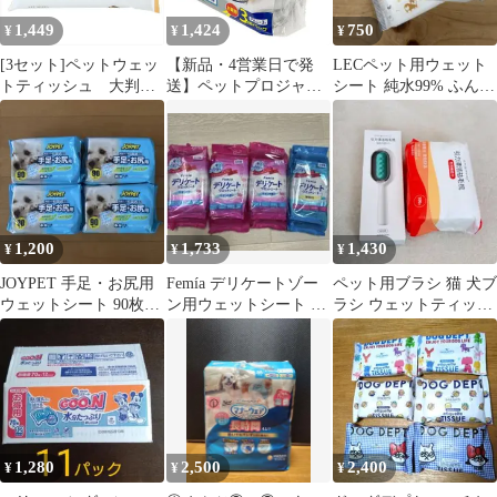
1,449
1,424
750
¥
¥
¥
[3セット]ペットウェッ
【新品・4営業日で発
LECペット用ウェット
トティッシュ 大判・
送】ペットプロジャパ
シート 純水99% ふんわ
厚手／全身用
ン 【犬猫用品】除菌で
りシートタイプ 80枚入
きるウェットティッシ
×3個
ュ72枚入×3P (-)
1,200
1,733
1,430
¥
¥
¥
JOYPET 手足・お尻用
Femía デリケートゾー
ペット用ブラシ 猫 犬ブ
ウェットシート 90枚入
ン用ウェットシート 無
ラシ ウェットティッシ
り 4パックセット
香料サボンセット計160
ュ100枚付き 猫ブラシ
枚
1,280
2,500
2,400
¥
¥
¥