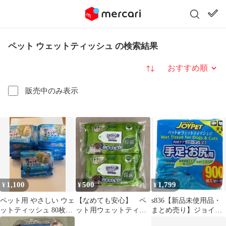
ペット ウェットティッシュ の検索結果
並び替え
販売中のみ表示
1,100
500
1,799
¥
¥
¥
ペット用 やさしい ウェ
【なめても安心】 ペ
s836【新品未使用品・
ットティッシュ 80枚入
ット用ウェットティッ
まとめ売り】ジョイペ
り ×10個セット ペット
シュ つめかえ用60枚入
ット ペット用ウェット