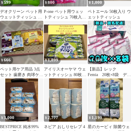
599
800
1,000
¥
¥
¥
デオクリーン ペット用
P-one ペット用ウェッ
ペトエール 50枚入り ウ
ウェットティッシュ 詰
トティッシュ 70枚入
ェットティッシュ
め替え 60枚×3個
り 3点セット
666
1,899
1,160
¥
¥
¥
ペット用ケア用品 3点
アイリスオーヤマ ウェ
【新品】レック
セット 歯磨き 肉球ケア
ットティッシュ 80枚
Femia 20枚×8袋 デリ
ウェットティッシュ
×10個
ケート ウェットシー
ト サボン
3,000
2,777
1,199
¥
¥
¥
BESTPRICE 純水99%
ネピア おしりセレブ 4
星のカービィ 除菌ウェ