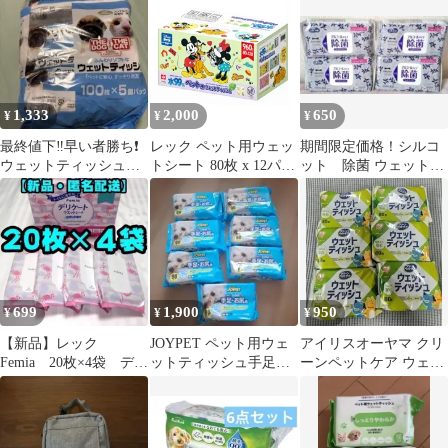
プロジャパン 犬 猫
2個パック
ティッシュ 90枚×10個
セット 4994527919708
犬 猫 用 お手入れシー
ト ノンアルコール 大容
量 ペット用品
1,333
2,000
650
¥
¥
¥
最終値下‼️早い者勝ち❗️
レック ペット用ウェッ
期間限定価格！シルコ
ウェットティッシュ
トシート 80枚 x 12パッ
ット 除菌 ウェットテ
100枚×3個
ク
ィッシュ アルコールタ
イプ 詰め替え
699
1,900
950
¥
¥
¥
【新品】レック
JOYPET ペット用ウェ
アイリスオーヤマ クリ
Femia 20枚×4袋 デリ
ットティッシュ手足・
ーンペットケア ウェッ
ケート ウェットシー
お尻用 7個セット
トティッシュ 80枚入６
ト サボン
パック