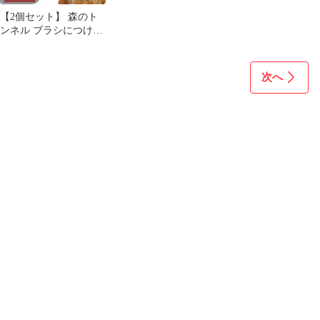
【2個セット】 森のト
ンネル ブラシにつける
シャンプーシート 犬用
30枚 犬 ウェットティッ
シュ ドライシャンプー
次へ
犬 シャンプータオル 犬
消臭