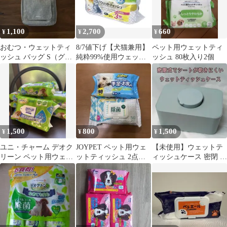
1,100
2,700
660
¥
¥
¥
おむつ・ウェットティ
8/7値下げ【犬猫兼用】
ペット用ウェットティ
ッシュ バッグ S（グレ
純粋99%使用ウェット
ッシュ 80枚入り2個
ー）
ティッシュ80枚3パック
×6
1,500
800
1,500
¥
¥
¥
ユニ・チャーム デオク
JOYPET ペット用ウェ
【未使用】ウェットテ
リーン ペット用ウェッ
ットティッシュ 2点セ
ィッシュケース 密閉 北
トティッシュ つめかえ
ット
欧風デザイン 大きめ
用６個セット