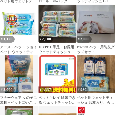
ペット用ウェットティ
ロール ×6パック
ットティッシュ CICA
ッシュ 17個
爽快シート 4点セット
1,120
2,100
3,000
¥
¥
¥
アース・ペット ジョイ
JOYPET 手足・お尻用
P's-first ペット用防災グ
ペット ウェットティッ
ウェットティッシュ 90
ッズセット
シュ 手足・お尻用 3個
枚入×12セット
パック
2,000
1,337
980
¥
¥
¥
マナーウェア 女の子 L
ペットキレイ 除菌でき
ペット用ウェットティ
31枚＋ペットにやさし
る ウェットティッシュ
ッシュ 82枚入り、らく
いウェットティッシュ
80枚入 3個セット まと
らく歯磨きシート30枚
4パック
め売り
入り×2