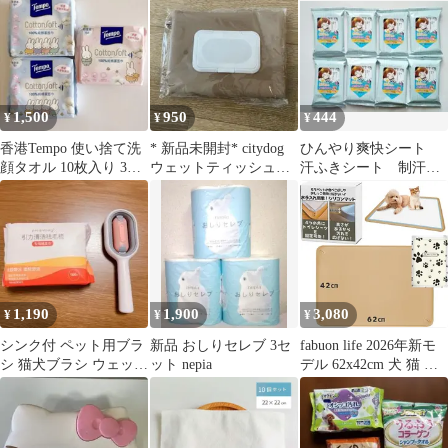
ット まとめ売り
フォーペッツ 80枚入り
ュ
x3パックx2個セット 合
計480枚
1,500
950
444
¥
¥
¥
香港Tempo 使い捨て洗
* 新品未開封* citydog
ひんやり爽快シート
顔タオル 10枚入り 3個
ウェットティッシュケ
汗ふきシート 制汗シ
セット miffy
ース
ート
1,190
1,900
3,080
¥
¥
¥
シンク付 ペット用ブラ
新品 おしりセレブ 3セ
fabuon life 2026年新モ
シ 猫犬ブラシ ウェット
ット nepia
デル 62x42cm 犬 猫 シ
ティッシュ100枚
リコン トイレ トレー
四隅に固定可能 食事マ
ット ペットマット お手
入れ簡単 ワイド スーパ