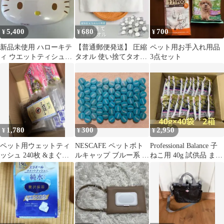
ーワイド 小型犬 中型犬
特大 (キャラメルブラ
ウン, L（62cmx42cm）)
5,400
680
700
¥
¥
¥
新品未使用 ハローキテ
【普通郵便発送】 圧縮
ペット用お手入れ用品
ィ ウエットティシュケ
タオル 使い捨てタオル
3点セット
ース 日本製 ウェット
トラベルタオル 10個セ
ティッシュ入り
ット 圧縮タイプ 水でウ
ェットティッシュにな
る アメニティ 業務用
携帯用 個包装 タオル
病院 入院 温泉 銭湯 旅
館 施設 ホテル ホステ
1,780
300
2,950
¥
¥
¥
ル サウナ プール イベ
ント
ペット用ウェットティ
NESCAFE ペットボト
Professional Balance 子
ッシュ 240枚 &まぐろ
ルキャップ ブルー系 66
ねこ用 40g 試供品 まと
のサイコロステーキ 国
個
め売り
産ｘ６袋！