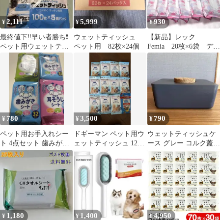
2,111
5,999
930
¥
¥
¥
最終値下‼️早い者勝ち❗️
ウェットティッシュ
【新品】レック
ペット用ウェットティ
ペット用 82枚×24個
Femia 20枚×6袋 デリ
ッシュ 5個パック
ケート ウェットシー
ト サボン
780
3,500
790
¥
¥
¥
ペット用お手入れシー
ドギーマン ペット用ウ
ウェットティッシュケ
ト 4点セット 歯みがき
ェットティッシュ 12個
ース グレー コルク蓋
耳そうじ 目やに
まとめ売り
sarasa design b2c
1,180
1,400
4,950
¥
¥
¥