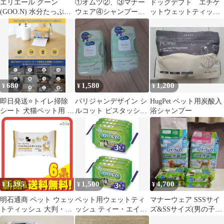
エリエール グーン
①オムツ②、③マナー
ドッグデプト エチケ
(GOO.N) 水分たっぷり
ウェア④シャンプータ
ットウェットティッシ
おしりふきq 70枚×11パ
オル⑤ペット用ウェッ
ュ 6こセット
ック
ト⑥シャンプータオル
680
1,580
1,200
¥
¥
¥
即日発送⭐️トイレ掃除
パリジャンデザイン シ
HugPet ペット用炭酸入
シート 犬猫ペット用 ド
ルコット ピスタッシュ
浴シャンプー
ライクイッククリーナ
カラー
ー特殊粘着剤
1,395
1,500
4,700
¥
¥
¥
明石通商 ペット ウェッ
ペット用ウェットティ
マナーウェア SSSサイ
トティッシュ 大判・厚
ッシュ ティー・エイ
ズ&SSサイズ(男の子
手 全身用 20枚入 6個セ
チ・ティー プラスケア
用)、ウエットティッシ