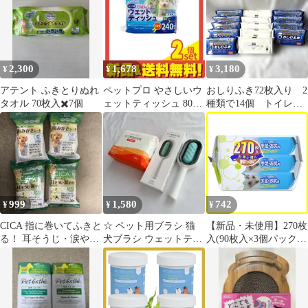
2,300
1,678
3,180
¥
¥
¥
アテント ふきとりぬれ
ペットプロ やさしいウ
おしりふき72枚入り 2
タオル 70枚入✖️7個
ェットティッシュ 80枚
種類で14個 トイレに
入× 3個パック 2個セッ
流せる ￼介護用防災用
ト まとめ売り
999
1,580
742
¥
¥
¥
CICA 指に巻いてふきと
☆ ペット用ブラシ 猫
【新品・未使用】270枚
る！ 耳そうじ・涙やけ
犬ブラシ ウェットティ
入(90枚入×3個パック)
ケアシート&歯みがき
ッシュ100枚 長毛種
ペット用 手足・お尻用
シート
短毛種
ウェットティッシュ
JOYPET(ジョイペット)