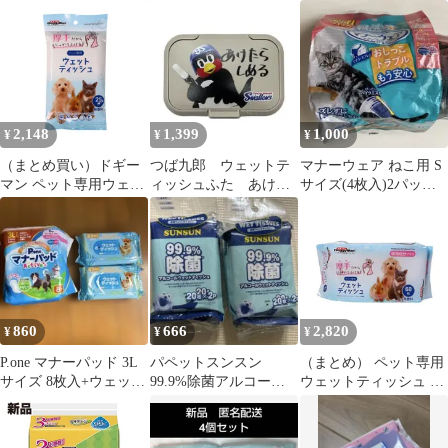
×20個
ティッシュ 超大判 20
枚入
2,148
1,399
1,000
¥
¥
¥
（まとめ買い）ドギー
つば九郎 ウェットテ
マナーウェア ねこ用 S
マン ペット専用ウェッ
ィッシュふた あけた
サイズ(4枚入)2パック
トティッシュ25枚 ペッ
らしめる 東京ヤクル
とペット用ウェットテ
ト用品 【×10セット】
トスワローズ
ィッシュ2個
860
666
2,820
¥
¥
¥
P.one マナーパッド 3L
パペットスンスン
（まとめ） ペット専用
サイズ 8枚入+ウェット
99.9%除菌アルコール
ウェットティッシュ 保
ティッシュ2袋
ウェットティッシュ
湿成分プラス60枚 （ペ
携帯用 20枚x2
ット用品） 〔×5セッ
ト〕