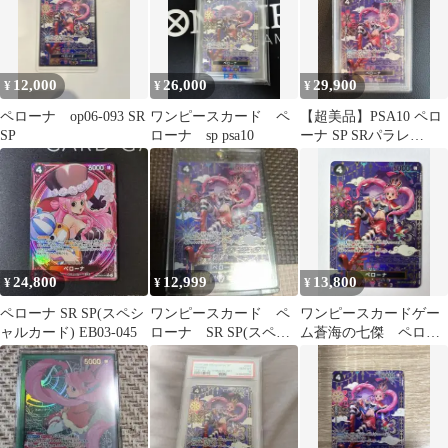
12,000
26,000
29,900
¥
¥
¥
ペローナ op06-093 SR
ワンピースカード ペ
【超美品】PSA10 ペロ
SP
ローナ sp psa10
ーナ SP SRパラレ
ル OP14-093
24,800
12,999
13,800
¥
¥
¥
ペローナ SR SP(スペシ
ワンピースカード ペ
ワンピースカードゲー
ャルカード) EB03-045
ローナ SR SP(スペシ
ム蒼海の七傑 ペロー
ャルカード) OP06-093
ナ和柄SP OP06-093 SR