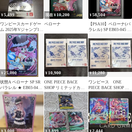
5,499
10,200
58,504
¥
現在 ¥
¥
ワンピースカードゲー
ペローナ
【PSA10】ペローナ(パ
ム 2025年Vジャンプ10
ラレル) SP EB03-045 1
月特大号SPパック
枚
25,000
10,900
11,280
¥
¥
¥
状態A ペローナ SP SR
ONE PIECE BACE
ワンピース ONE
パラレル ★ EB03-045
SHOP リミテッドカー
PIECE BACE SHOP リ
ワンピースカード ワン
ド
ミテッドカード
ピース ONEPIECE
3,000
3,899
2,444
¥
¥
¥