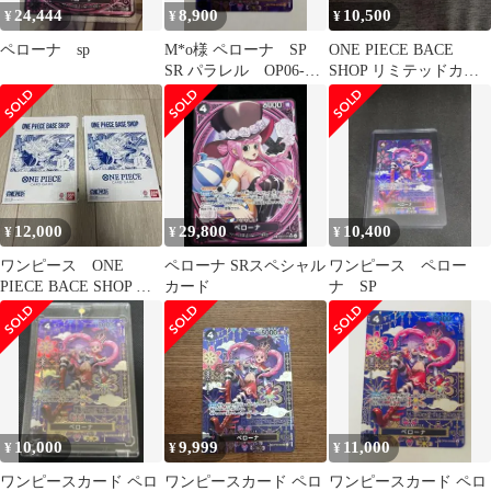
24,444
8,900
10,500
¥
¥
¥
ペローナ sp
M*o様 ペローナ SP
ONE PIECE BACE
SR パラレル OP06-
SHOP リミテッドカー
093 蒼海の七傑
ド
12,000
29,800
10,400
¥
¥
¥
ワンピース ONE
ペローナ SRスペシャル
ワンピース ペロー
PIECE BACE SHOP リ
カード
ナ SP
ミテッドカード
10,000
9,999
11,000
¥
¥
¥
ワンピースカード ペロ
ワンピースカード ペロ
ワンピースカード ペロ