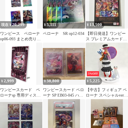
20,299
5,111
13,500
現在 ¥
¥
¥
ワンピース ペローナ
ペローナ SR op12-034
【即日発送】ワンピー
op06-093 まとめ売り
ス プレミアムカードコ
SR ノーマル800枚以上
レクション vol4 新品未
開封
5%OFF
2,999
38,800
5,225
¥
¥
¥
ワンピースカード ペ
ワンピースカード ペロ
【中古】フィギュア ペ
ローナsp 専用ディスプ
ーナ SP EB03-045 ハン
ローナ スペシャルver.
レイフレーム
コック SP ドン!!
「一番くじ ワンピース
GIRLS COLLECTION
vol.2 ～The Strong Girls
～」 A賞 フィギュア