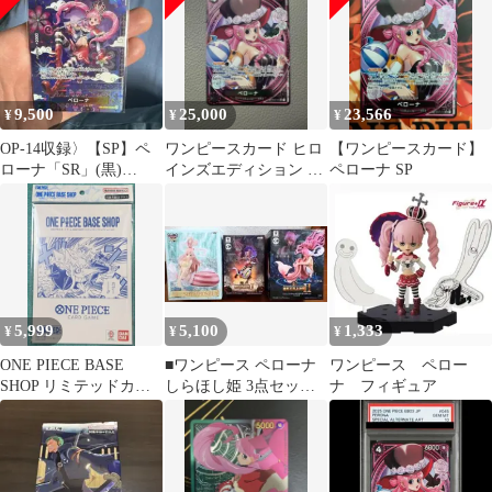
9,500
25,000
23,566
¥
¥
¥
OP-14収録〉【SP】ペ
ワンピースカード ヒロ
【ワンピースカード】
ローナ「SR」(黒)
インズエディション ペ
ペローナ SP
[OP06-093]
ローナ SP
5,999
5,100
1,333
¥
¥
¥
ONE PIECE BASE
■ワンピース ペローナ
ワンピース ペロー
SHOP リミテッドカー
しらほし姫 3点セット
ナ フィギュア
ドコレクション vol.1
フィギュア