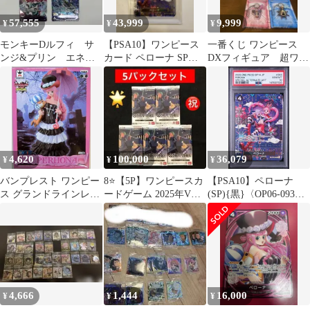
57,555
43,999
9,999
¥
¥
¥
モンキーDルフィ サ
【PSA10】ワンピース
一番くじ ワンピース
ンジ&プリン エネ
カード ペローナ SP
DXフィギュア 超ワン
ル ペローナ プロ
OP06-093 SR 和柄
ピーススタイリングそ
モ SP
の他
4,620
100,000
36,079
¥
¥
¥
バンプレスト ワンピー
8⭐️【5P】ワンピースカ
【PSA10】ペローナ
ス グランドラインレデ
ードゲーム 2025年Vジ
(SP){黒}〈OP06-093〉
ィスペシャル2 「ペロ
ャンプ10月特大号SPパ
[【OP-14】ブースター
ーナ」
ック
パック 蒼海の七傑]
4,666
1,444
16,000
¥
¥
¥