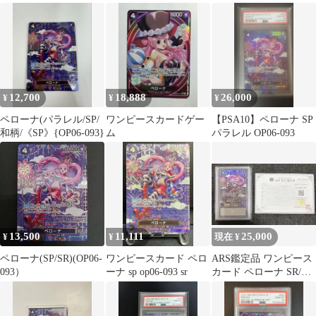
カードコレクション
ーパラ OP06-021
12,700
18,888
26,000
¥
¥
¥
ペローナ(パラレル/SP/
ワンピースカードゲー
【PSA10】ペローナ SP
和柄/《SP》{OP06-093}
ム
パラレル OP06-093
13,500
11,111
25,000
¥
¥
現在 ¥
ペローナ(SP/SR)(OP06-
ワンピースカード ペロ
ARS鑑定品 ワンピース
093）
ーナ sp op06-093 sr
カード ペローナ SR/SP
Grade 10