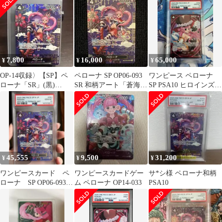
7,800
16,000
65,000
¥
¥
¥
OP-14収録〉【SP】ペ
ペローナ SP OP06-093
ワンピース ペローナ
ローナ「SR」(黒)
SR 和柄アート「蒼海の
SP PSA10 ヒロインズエ
[OP06-093]
七傑」
ディション EB03-045
45,555
9,500
31,200
¥
¥
¥
ワンピースカード ペ
ワンピースカードゲー
サ*シ様 ペローナ和柄
ローナ SP OP06-093
ム ペローナ OP14-033
PSA10
PSA10 キリ番