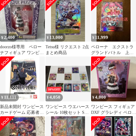
ーｽ GIRLS
COLLECTION vol.2 ~｣
[95]
2,400
13,000
11,999
¥
¥
¥
doorzo様専用 ペロー
Tetsu様 リクエスト 2点
ペローナ エクストラ
ナフィギュア ワンピー
まとめ商品
グランドバトル 上位
ス 一番くじ A賞
入賞賞品 新品未開封
10%OFF
11,111
4,050
4,000
¥
¥
¥
新品未開封 ワンピース
ワンピース ウエハース
ワンピース フィギュア
カードゲーム 応募者全
シール 10枚セット SEC
DXF グラレディ ペロー
員サービス ゾロ ミホー
くま＆ボニー 内袋未開
ナ SPECIAL vol.2
ク ペローナ
封 豪華