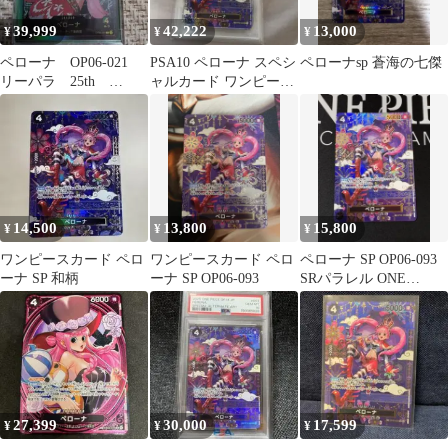
39,999
42,222
13,000
¥
¥
¥
ペローナ OP06-021
PSA10 ペローナ スペシ
ペローナsp 蒼海の七傑
リーパラ 25th
ャルカード ワンピース
Anniversary 金文字
カードゲーム
14,500
13,800
15,800
¥
¥
¥
ワンピースカード ペロ
ワンピースカード ペロ
ペローナ SP OP06-093
ーナ SP 和柄
ーナ SP OP06-093
SRパラレル ONE
PIECEカードゲーム
27,399
30,000
17,599
¥
¥
¥