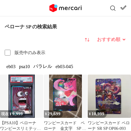
ペローナ SP の検索結果
並び替え
販売中のみ表示
パラレル
eb03
psa10
eb03-045
9,999
29,699
10,999
現在 ¥
¥
¥
【PSA10】ペローナ
ワンピースカード ペ
ワンピースカード ペロ
ワンピースリミテッド
ローナ 金文字 SP リ
ーナ SR SP OP06-093