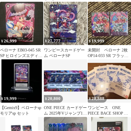
レジャーカップ ワンピ
ス Qposket 保管品
員サービス ゾロ ミホー
ース
ク ペローナ
26,999
27,777
19,999
¥
¥
¥
ペローナ EB03-045 SR
ワンピースカードゲー
未開封 ペローナ 2枚
SP ヒロインズエディシ
ム ペローナSP
OP14-033 SR フラッグ
ョン
シップ フラシ
19,999
20,800
28,888
¥
¥
¥
【Gemix9】ペローナsp
ONE PIECE カードゲー
ワンピース ONE
モリアsp セット
ム 2025年Vジャンプ10
PIECE BACE SHOP リ
月特大号 4パック
ミテッドカード４個セ
ット