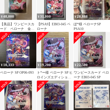
48,000
31,000
28,888
¥
¥
¥
【美品】ワンピースカ
【PSA9】EB03-045 ペ
ぽ*様 ペローナSP
ード ペローナ 金文
ローナ
PSA10
字 SP リーパラ
OP06-
10,333
19,200
22,500
¥
¥
¥
ペローナ SP OP06-093
ト*ー様 ペローナ SP ヒ
ワンピースカード ペロ
ロインズエディション
ーナ EB03-045 SP
EB03-045 SRパラレル