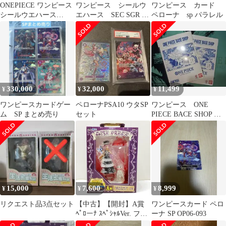
ONEPIECE ワンピース
ワンピース シールウ
ワンピース カード
シールウエハース
エハース SEC SGR SP
ペローナ sp パラレル
LOG.12 セミコンプ36
など
種
330,000
32,000
11,499
¥
¥
¥
ワンピースカードゲー
ペローナPSA10 ウタSP
ワンピース ONE
ム SP まとめ売り
セット
PIECE BACE SHOP リ
ミテッドカード
15,000
7,600
8,999
¥
¥
¥
リクエスト品3点セット
【中古】【開封】A賞
ワンピースカード ペロ
ﾍﾟﾛーﾅ ｽﾍﾟｼｬﾙVer. フィ
ーナ SP OP06-093
ギュア ｢一番くじ ﾜﾝﾋﾟ