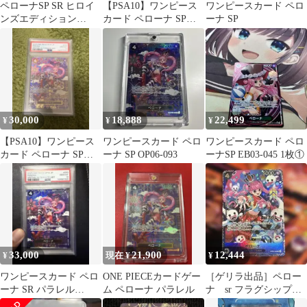
ペローナSP SR ヒロイ
【PSA10】ワンピース
ワンピースカード ペロ
ンズエディション
カード ペローナ SP
ーナ SP
EB03-045
OP06-093 SR
30,000
18,888
22,499
¥
¥
¥
【PSA10】ワンピース
ワンピースカード ペロ
ワンピースカード ペロ
カード ペローナ SP
ーナ SP OP06-093
ーナSP EB03-045 1枚①
OP06-093 SR 和柄
33,000
21,900
12,444
¥
現在 ¥
¥
ワンピースカード ペロ
ONE PIECEカードゲー
［ゲリラ出品］ペロー
ーナ SR パラレル
ム ペローナ パラレル
ナ sr フラグシップ
PSA10
op06