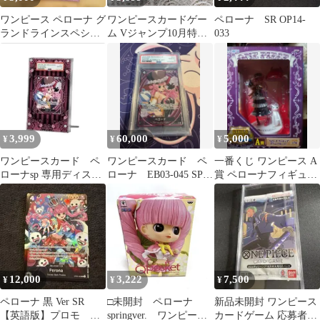
ワンピース ペローナ グ
ワンピースカードゲー
ペローナ SR OP14-
ランドラインスペシャ
ム Vジャンプ10月特大
033
ルVo.2 未開封
号SPパック 3枚セット
開封済未使用
3,999
60,000
5,000
¥
¥
¥
ワンピースカード ペ
ワンピースカード ペ
一番くじ ワンピース A
ローナsp 専用ディスプ
ローナ EB03-045 SP
賞 ペローナフィギュア
レイフレーム
SR psa10
スペシャルver.
12,000
3,222
7,500
¥
¥
¥
ペローナ 黒 Ver SR
□未開封 ペローナ
新品未開封 ワンピース
【英語版】プロモ ト
springver. ワンピー
カードゲーム 応募者全