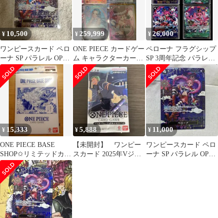
10,500
259,999
26,000
¥
¥
¥
ワンピースカード ペロ
ONE PIECE カードゲー
ペローナ フラグシップ
ーナ SP パラレル OP06-
ム キャラクターカード
SP 3周年記念 パラレル
093
SP 4枚セット
4枚セット ワンピース
カード
15,333
5,888
11,000
¥
¥
¥
ONE PIECE BASE
【未開封】 ワンピー
ワンピースカード ペロ
SHOP✩リミテッドカー
スカード 2025年Vジャ
ーナ SP パラレル OP06-
ドコレクション vol.1
ンプ10月特大号SPパッ
093
ク