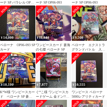
ーナ SP パラレル OP06-
ーナ SP OP06-093
ーナ SP OP06-093
093
14,000
11,444
9,500
¥
¥
¥
ペローナ OP06-093 SP
ワンピースカード 蒼海
ペローナ エクストラ
カード
の七傑 ペローナ SP
グランドバトル 入賞
プロモ
10,100
7,877
10,555
¥
¥
¥
K*W様 ワンピースカー
ぐ*こ様 ワンピースカ
ワンピース ペローナ
ド ペローナ SP 蒼海
ードゲーム 金ドン!!カ
5000レアリティカード
の七傑 OP06-093
ード パラレル ペロー
ナ