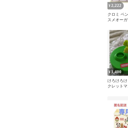
2,222
¥
クロミ ペ
スメオーガ
入れ ペン
1,400
¥
けろけろけ
クレットマ