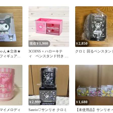
ド付き卓上収納
1,900
2,850
現在 ¥
¥
ゃん★立体★
3COINS × ハローキテ
クロミ 回るペンスタン
フィギュア型
ィ ペンスタンド付き 卓
★メイクブラ
上収納 カオハナ ピンク
にも
2,999
1,680
¥
¥
マイメロディ
Sanrio♡サンリオ クロミ
【未使用品】サンリオ 