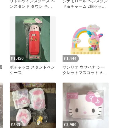
リトルツインスターズ ペ
シナモロール ペンスタン
ンスタンド タウン キキ
ド＆チャーム 2個セット
ララ キキ＆ララ
◆新品・未開封◆サンリ
オ
1,450
1,444
¥
¥
回
ポチャッコ スタンドペン
サンリオ ウサハナ シー
ケース
クレットマスコット Aペ
ンスタンド
533
2,900
¥
¥