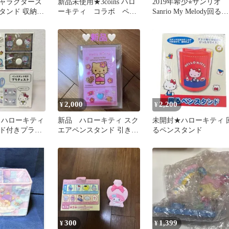
ャラクターズ
新品未使用★3coins ハロ
2019年希少⭐︎サンリオ
タンド 収納
ーキティ コラボ ペン
Sanrio My Melody回るペ
スタンド付き卓上収納
ンスタンドマイメロ
2,000
2,200
¥
¥
 ハローキティ
新品 ハローキティ スク
未開封★ハローキティ 
ド付きプラチ
エアペンスタンド 引き出
るペンスタンド
し付き
300
1,399
¥
¥