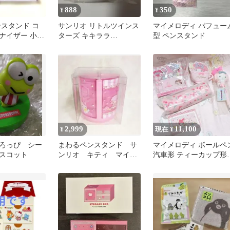
888
350
¥
¥
ンスタンド コ
サンリオ リトルツインス
マイメロディ パフュー
ナイザー 小物
ターズ キキララ
型 ペンスタンド
立て サンリオ
mizutama ペンスタンド
2,999
11,100
¥
現在 ¥
ろっぴ シー
まわるペンスタンド サ
マイメロディ ボールペ
スコット
ンリオ キティ マイメ
汽車形 ティーカップ形
ロ ピアノちゃん 文房
メモスタンド ペンケー
具 文具
希少