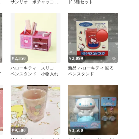
点
サンリオ ポチャッコ ペ
ド 3種セット
ン立て ペンスタンド
2,350
2,099
¥
¥
ハローキティ スリコ
新品 ハローキティ 回る
ド
ペンスタンド 小物入れ
ペンスタンド
9,500
3,500
¥
¥