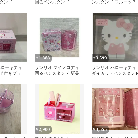
タンド
回るペンスタンド
ンスタンド フルーツ 3
セット
1,888
3,599
¥
¥
ハローキティ
サンリオ マイメロディ
サンリオ ハローキティ
ド付きプラチ
回るペンスタンド 新品
ダイカットペンスタン
2,900
4,555
¥
¥