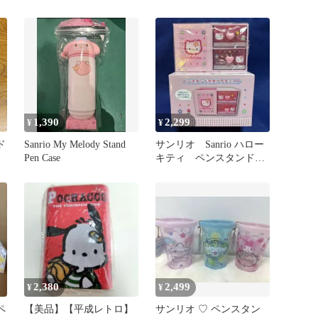
ペンスタンドB
1,390
2,299
¥
¥
ド
Sanrio My Melody Stand
サンリオ Sanrio ハロー
Pen Case
キティ ペンスタンド付
きプラチェスト
2,380
2,499
¥
¥
ペ
【美品】【平成レトロ】
サンリオ ♡ ペンスタン