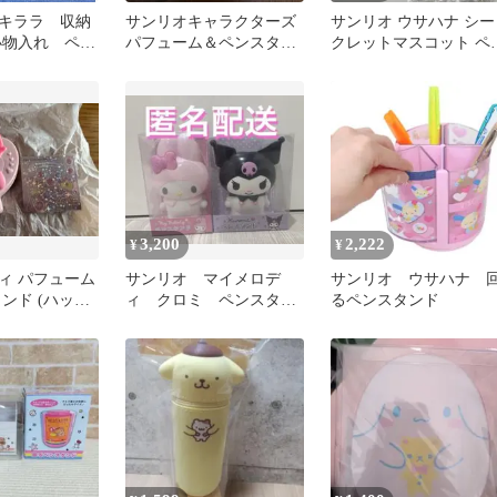
キララ 収納
サンリオキャラクターズ
サンリオ ウサハナ シー
小物入れ ペン
パフューム＆ペンスタン
クレットマスコット ペ
ド マイメロディ
スタンドB
3,200
2,222
¥
¥
ィ パフューム
サンリオ マイメロデ
サンリオ ウサハナ 
ンド (ハッピ
ィ クロミ ペンスタン
るペンスタンド
ド ペン立て ふでば
こ 、