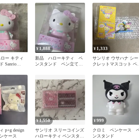
メロちゃん 241199
1,888
1,333
¥
¥
ハロー キティ
新品 ハローキティ ペ
サンリオ ウサハナ シー
Sanrio
ンスタンド ペン立て
クレットマスコット ペ
メイクブラシスタンド
スタンドB
1,550
999
¥
¥
+g design
サンリオ スリーコインズ
クロミ ペンケース 
ンケース
ハローキティ ペンスタン
ンスタンド