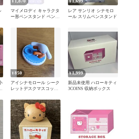
1,870
1,699
¥
¥
ル
マイメロディ キャラクタ
レア サンリオ シナモロ
ー形ペンスタンド ペン立
ール スリムペンスタンド
て 可愛い インテリア サ
ンリオ sanrio キャラクタ
ー
850
1,999
¥
¥
小
アイシナモロール シーク
新品未使用 ハローキティ
き
レットデスクマスコット
3COINS 収納ボックス
ペンスタンドB