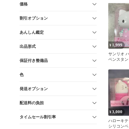
価格
割引オプション
あんしん鑑定
1,999
¥
出品形式
サンリオ 
ペンスタンド 
保証付き整備品
Original
色
発送オプション
配送料の負担
3,000
¥
タイムセール割引率
ハローキティ p
シリコンペ