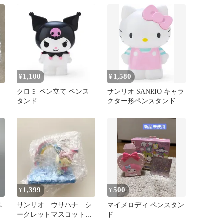
1,100
1,580
¥
¥
クロミ ペン立て ペンス
サンリオ SANRIO キャラ
ン
タンド
クター形ペンスタンド ペ
ン立て ハローキティ キ
ティちゃん 240931
1,399
500
¥
¥
ペ
サンリオ ウサハナ シ
マイメロディ ペンスタン
ークレットマスコット
ド