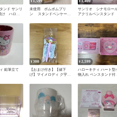
1,599
1,400
¥
¥
タンド サンリ
未使用 ポムポムプリ
サンリオ シナモロー
日焼け ハロー
ン スタンドペンケー
アクリルペンスタンド
ァンシー 小物
ス サンリオ 筆箱
300
2,599
¥
¥
ィ 鉛筆立て
【おまけ付き】【値下
ハローキティ ハート型
げ】マイメロディ ク宇佐
物入れ ペンスタンド付
美 コラボ ボールペン
プラチェスト