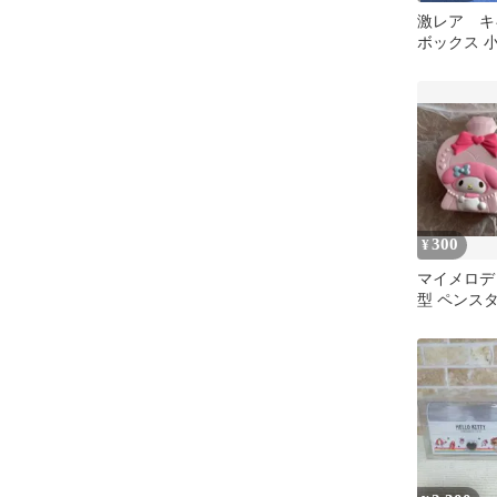
激レア キ
ボックス 
スタンド
300
¥
マイメロデ
型 ペンスタ
ーセット)