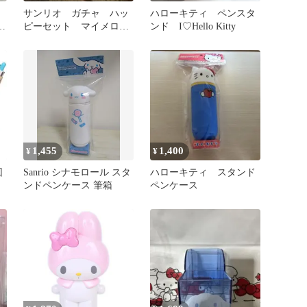
サンリオ ガチャ ハッ
ハローキティ ペンスタ
ン
ピーセット マイメロ
ンド I♡Hello Kitty
天ぷら 4点セット
1,455
1,400
¥
¥
回
Sanrio シナモロール スタ
ハローキティ スタンド
ンドペンケース 筆箱
ペンケース