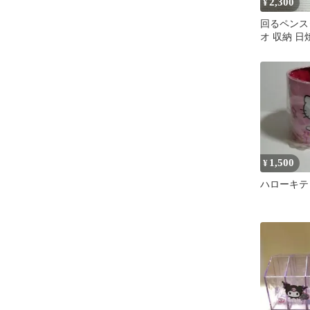
2,300
¥
回るペンス
オ 収納 
キティ フ
入れ
1,500
¥
ハローキテ