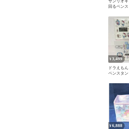
サンリオキ
回るペンス
小物入れ
3,499
¥
ドラえもん
ペンスタン
ェスト
6,888
¥