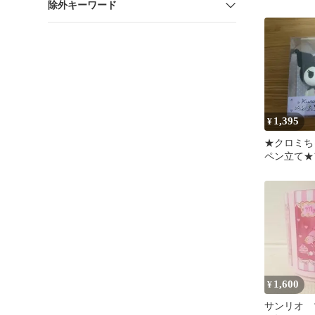
除外キーワード
1,395
¥
★クロミち
ペン立て★
★サンリオ
シスタンド
1,600
¥
サンリオ 