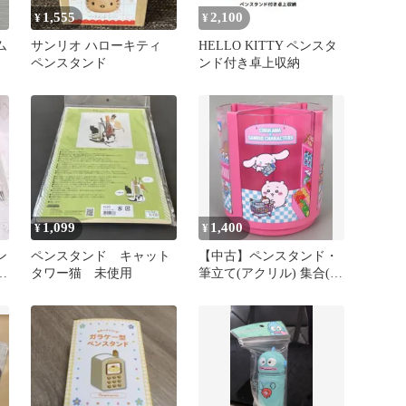
1,555
2,100
¥
¥
ム
サンリオ ハローキティ
HELLO KITTY ペンスタ
ペンスタンド
ンド付き卓上収納
1,099
1,400
¥
¥
ン
ペンスタンド キャット
【中古】ペンスタンド・
タワー猫 未使用
筆立て(アクリル) 集合(ピ
ス
ンク) 回るペンスタンド
「ちいかわ なんか小さく
てかわいいやつ×サンリ
オキャラクターズ」