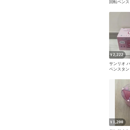
回転ペンス
2,222
¥
サンリオ 
ペンスタン
ェスト
1,200
¥