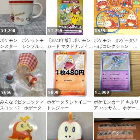
1,200
1,299
555
¥
¥
¥
ポケモン ポケットモ
【2023年版】ポケモン
ポケモン ホゲータい
ンスター シンプルマ
カード マクドナルド ハ
っぱコレクション き
グS マグカップ ホゲ
ッピーセット （ハッピ
ょとん
ータ
ーミール） マック マッ
チバトル Match & Battle
プロモパック アメリカ
版 4枚入りパック ピカ
チュウ プロモ ニャオハ
クワッス ホゲータ
666
800
1,000
¥
¥
¥
みんなでピクニックマ
ホゲータ S シャイニー
ポケモンカード キルリ
スコット2 ホゲータ
トレジャー
ア ハッサム 、ホゲー
タ、イルカマン全部色
違い4枚セット