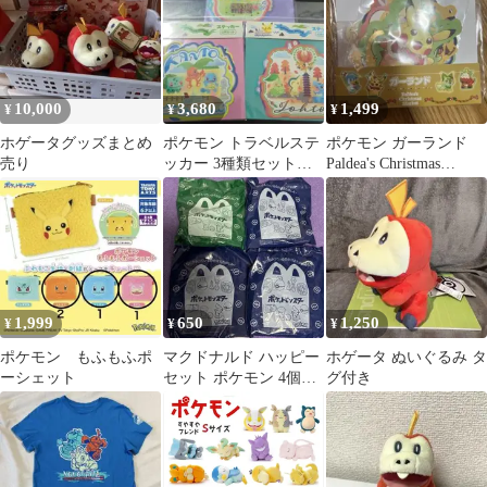
10,000
3,680
1,499
¥
¥
¥
ホゲータグッズまとめ
ポケモン トラベルステ
ポケモン ガーランド
売り
ッカー 3種類セット
Paldea's Christmas
シール
Market
1,999
650
1,250
¥
¥
¥
ポケモン もふもふポ
マクドナルド ハッピー
ホゲータ ぬいぐるみ タ
ーシェット
セット ポケモン 4個セ
グ付き
ット ポケットモンス
ター2024