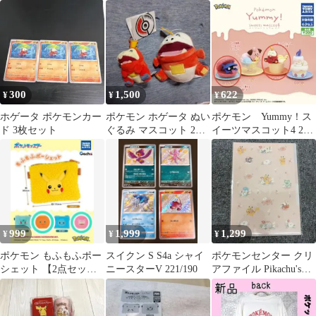
分 S−183
300
1,500
622
¥
¥
¥
ホゲータ ポケモンカー
ポケモン ホゲータ ぬい
ポケモン Yummy！ス
ド 3枚セット
ぐるみ マスコット 2種
イーツマスコット4 2点
セット
セット
999
1,999
1,299
¥
¥
¥
ポケモン もふもふポー
スイクン S S4a シャイ
ポケモンセンター クリ
シェット 【2点セッ
ニースターV 221/190
アファイル Pikachu's
ト】ヒトカゲ ヤドン
Egg Hunt