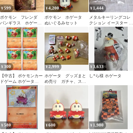
599
4,200
1,444
¥
¥
¥
ポケモン フレンダ
ポケモン ホゲータ
メタルキーリングコレ
バンギラス ホゲー
ぬいぐるみセット
クション イースター ホ
タ ST
ゲータ
300
2,999
3,633
¥
¥
¥
【中古】 ポケモンカー
ホゲータ グッズまと
し*ら様 ホゲータ
ドゲーム ホゲータ
め売り ガチャ、スケ
SV4A SV4A 030/190 C 4
ールワールドなど
枚セット
580
600
1,980
¥
¥
¥