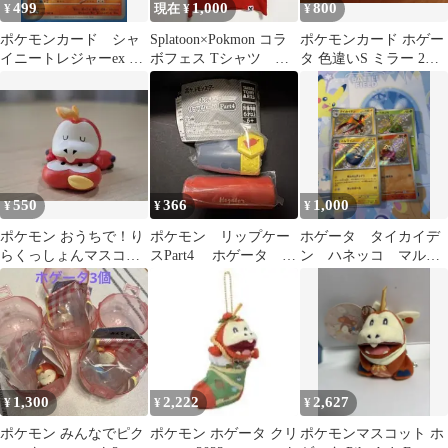
499
1,000
800
¥
現在 ¥
¥
ポケモンカード シャ
Splatoon×Pokmon コラ
ポケモンカード ホゲー
イニートレジャーex ホ
ボフェス Tシャツ ホ
タ 色違いS ミラー 2枚
ゲータs 色違い
ノオ S ホゲータ
セット
550
366
1,000
¥
¥
¥
ポケモン おうちで！り
ポケモン リップケー
ホゲータ タイカイデ
らくっしょんマスコッ
スPart4 ホゲータ 1
ン ハネッコ マルマ
ト Part4 ホゲータ フィ
こ
インs まとめ売り 色
ギュア
違い
1,300
2,222
2,627
¥
¥
¥
ポケモン みんなでピク
ポケモン ホゲータ クリ
ポケモンマスコット ホ