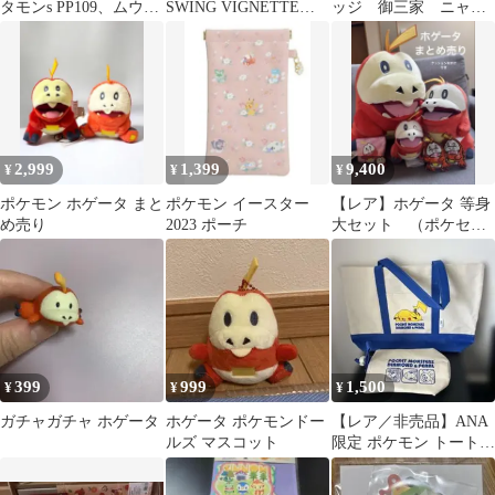
タモンs PP109、ムウマ
SWING VIGNETTE
ッジ 御三家 ニャオ
ポケセンシール帳 セッ
Collection 3
ハ ホゲータ クワッ
ト
ス セット
2,999
1,399
9,400
¥
¥
¥
ポケモン ホゲータ まと
ポケモン イースター
【レア】ホゲータ 等身
め売り
2023 ポーチ
大セット （ポケセン
正規品＋おまけ多数 ポ
ケモン）
399
999
1,500
¥
¥
¥
ガチャガチャ ホゲータ
ホゲータ ポケモンドー
【レア／非売品】ANA
ルズ マスコット
限定 ポケモン トートバ
ッグ＆ペットボトルホ
ルダー