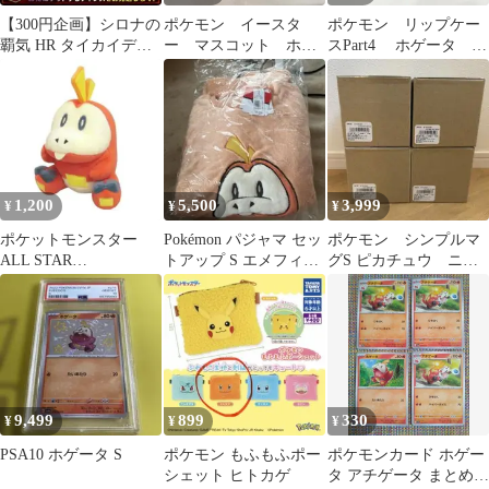
【300円企画】シロナの
ポケモン イースタ
ポケモン リップケー
覇気 HR タイカイデン
ー マスコット ホゲ
スPart4 ホゲータ 1
ex プロモ 4枚【爆ア
ータ
こ
ド】
1,200
5,500
3,999
¥
¥
¥
ポケットモンスター
Pokémon パジャマ セッ
ポケモン シンプルマ
ALL STAR
トアップ S エメフィー
グS ピカチュウ ニャ
COLLECTION ホゲー
ル
オハ ホゲータ クワ
タ Sサイズ
ッス
9,499
899
330
¥
¥
¥
PSA10 ホゲータ S
ポケモン もふもふポー
ポケモンカード ホゲー
シェット ヒトカゲ
タ アチゲータ まとめ処