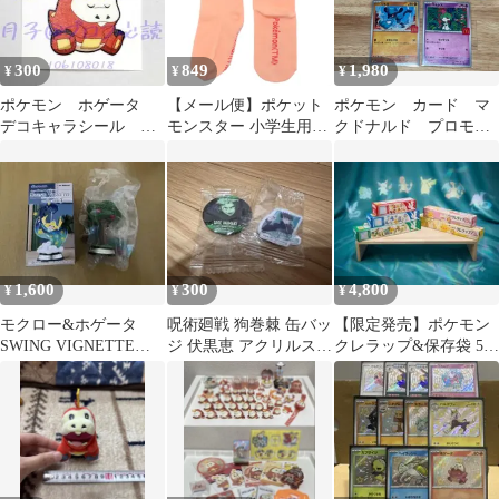
300
849
1,980
¥
¥
¥
ポケモン ホゲータ
【メール便】ポケット
ポケモン カード マ
デコキャラシール 第
モンスター 小学生用靴
クドナルド プロモ
219弾
下 ジュニアハイソック
ハッピーセット ５枚
ス ホゲータ バック ポ
セット
ケモン スモールプラネ
ット キャラックス 子ど
も キャラクター グッズ
1,600
300
4,800
¥
¥
¥
モクロー&ホゲータ
呪術廻戦 狗巻棘 缶バッ
【限定発売】ポケモン
SWING VIGNETTE
ジ 伏黒恵 アクリルステ
クレラップ&保存袋 5点
Collection 3
ッカー
セット