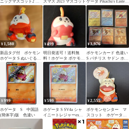
ニックマスコット2 ホ
スマス 2023 マスコット
ゲータ Pikachu's Easter
ゲータ 3個セット
Egg Hunt
1,580
499
3,976
¥
¥
¥
新品タグ付 ポケモン
明日発送可！送料無
ポケモンカード 色違い
ホゲータ S ぬいぐる
料！ホゲータ ポケモン
S パチリス ヤドン ホゲ
み オールスターコレ
ゲットコレクションズ
ータ エンテイ 6枚
クション
999
599
2,555
¥
¥
¥
ホゲータ S 中国語
ホゲータ S SV4a シャ
ポケモンセンター マ
(簡体字)版 色違い
イニートレジャーex
スコット ホゲータ
215/190 ポケモンカード
ぬいぐるみ タグ付き