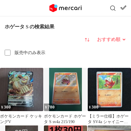
ホゲータ S の検索結果
並び替え
販売中のみ表示
300
780
300
¥
¥
¥
ポケモンカード ケッキ
ポケモンカード ホゲー
【ミラー仕様】ホゲー
ングV
タ S sv4a 215/190
タ SV4a シャイニート
レジャーex 030/190