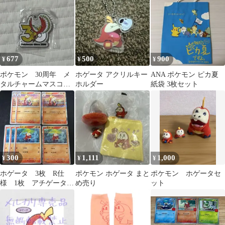
677
500
900
¥
¥
¥
ポケモン 30周年 メ
ホゲータ アクリルキー
ANA ポケモン ピカ夏
タルチャームマスコッ
ホルダー
紙袋 3枚セット
ト ジョウト ホウオ
ウ カプセルトイ
300
1,111
1,000
¥
¥
¥
ホゲータ 3枚 R仕
ポケモン ホゲータ まと
ポケモン ホゲータセ
様 1枚 アチゲータ
め売り
ット
2枚 R仕様1枚 計7
枚 svEL