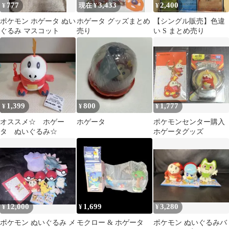
777
3,433
2,400
¥
現在 ¥
¥
ポケモン ホゲータ ぬい
ホゲータ グッズまとめ
【シングル販売】色違
ぐるみ マスコット
売り
い S まとめ売り
1,399
800
1,777
¥
¥
¥
オススメ☆ ホゲー
ホゲータ
ポケモンセンター購入
タ ぬいぐるみ☆
ホゲータグッズ
12,000
1,699
3,280
¥
¥
¥
ポケモン ぬいぐるみ メ
モクロー & ホゲータ
ポケモン ぬいぐるみバ