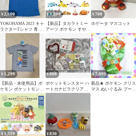
2,600
3,289
700
¥
¥
¥
YOKOHAMA 2023 キャ
【新品】タカラトミー
ホゲータ マスコット
ラクターTシャツ 青
アーツ ポケモン すやす
ユース Sサイズ 限定
やフレンド ぬいぐるみ
Ｓ
1,299
888
7,999
¥
¥
¥
【新品・未使用品】ポ
ポケットモンスター ハ
新品★ ポケモン クリス
ケモン ポケットモンス
ートカナビラクリアマ
マス ぬいぐるみ ブーケ
ター Tシャツ 120cm グ
ルチケース
ホゲータ ニャオハ クワ
レー
ッス
1,519
830
¥
¥