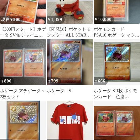
300
1,399
10,000
現在 ¥
¥
¥
【300円スタート】ホゲ
【即発送】ポケットモ
ポケモンカード
ータ SV4a シャイニー
ンスター ALL STAR
PSA10 ホゲータ マクド
トレジャーex 030/190
COLLECTION ホゲー
ナルド プロモ
タ
800
799
666
¥
¥
¥
ホゲータ アチゲータ s
ホゲータ S
ホゲータ S 1枚 ポケモ
2枚セット
ンカード 色違い