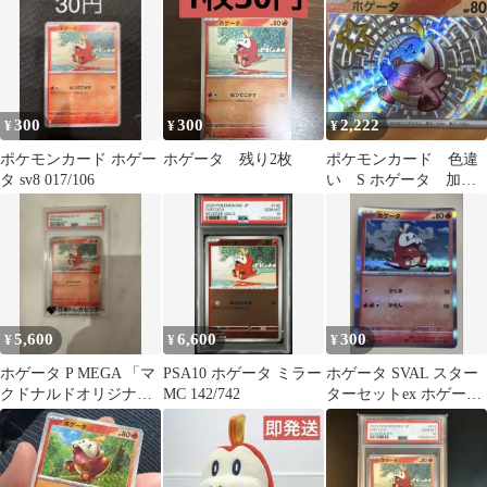
300
300
2,222
¥
¥
¥
ポケモンカード ホゲー
ホゲータ 残り2枚
ポケモンカード 色違
タ sv8 017/106
い S ホゲータ 加工
ズレ エラー
5,600
6,600
300
¥
¥
¥
ホゲータ P MEGA 「マ
PSA10 ホゲータ ミラー
ホゲータ SVAL スター
クドナルドオリジナル
MC 142/742
ターセットex ホゲータ
ハッピーセット2025」
&デンリュウex SVAL
0…
…