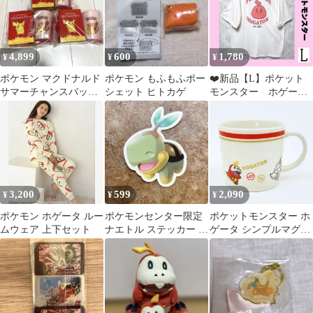
4,899
600
1,780
¥
¥
¥
ポケモン マクドナルド
ポケモン もふもふポー
❤️新品【L】ポケット
サマーチャンスバッグ
シェット ヒトカゲ
モンスター ホゲー
ヒトカゲ 3セット
タ サガラ刺繍 Tシ
ャツ
3,200
599
2,090
¥
¥
¥
ポケモン ホゲータ ルー
ポケモンセンター限定
ポケットモンスター ホ
ムウェア 上下セット
ナエトル ステッカー シ
ゲータ シンプルマグカ
ール シンオウ
ップ(S) コップ 日本製
ポケモン