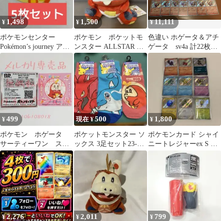
1,498
1,500
11,111
¥
¥
¥
ポケモンセンター
ポケモン ポケットモ
色違い ホゲータ＆アチ
Pokémon’s journey アソ
ンスター ALLSTAR ホ
ゲータ sv4a 計22枚セ
ートシール ホゲータ
ゲータS ぬいぐるみ
ット
499
500
1,800
¥
現在 ¥
¥
ポケモン ホゲータ
ポケットモンスター ソ
ポケモンカード シャイ
サーティーワン ステ
ックス 3足セット23-
ニートレジャーex S 色
ッカー
25cm ２個 25〜2
違い 9枚セット
2,276
2,011
799
¥
¥
¥