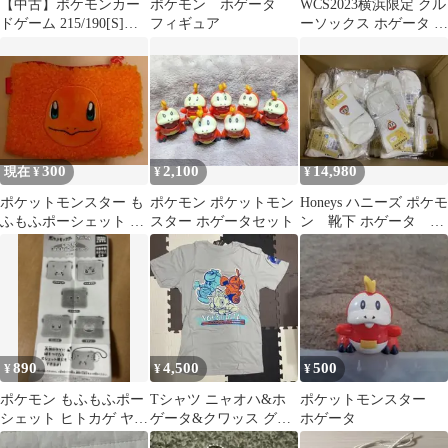
【中古】ポケモンカー
ポケモン ホゲータ
WCS2023横浜限定 クル
ドゲーム 215/190[S]：
フィギュア
ーソックス ホゲータ S
(キラ)ホゲータ
サイズ
300
2,100
14,980
現在 ¥
¥
¥
ポケットモンスター も
ポケモン ポケットモン
Honeys ハニーズ ポケモ
ふもふポーシェット ヒ
スター ホゲータセット
ン 靴下 ホゲータ
トカゲ ガチャ
白 39個
890
4,500
500
¥
¥
¥
ポケモン もふもふポー
Tシャツ ニャオハ&ホ
ポケットモンスター
シェット ヒトカゲ ヤド
ゲータ&クワッス グレ
ホゲータ
ン
ー S