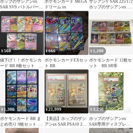
ホップのザシアンex
ポケモンカード MEGA
ザシアンV SAR 225/172
SAR SV9 バトルパート
ドリーム ex
ホップのザシアンex SR
ナーズ 128/100
118/100
560
666
1,200
¥
¥
¥
値下げ！！ポケモンカ
ポケモンカードEXセッ
ポケモンカード 12枚セ
ード RR 8枚セット メ
ト RR
ット RR.SR等
ガシャンデラex
1,300
21,999
3,250
¥
¥
¥
ポケモンカード RR ま
【美品】ホップのザシ
ホップのザシアンex
とめ売り 9枚セット ミ
アンex SAR PSA10 2枚
SAR専用ディスプレイ
ュウツー メガサーナイ
セット 連番 ポケカ
フレーム