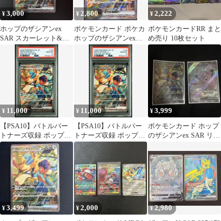
3,000
2,800
2,222
¥
¥
¥
ホップのザシアンex
ポケモンカード ポケカ
ポケモンカードRR まと
SAR スカーレット&バ
ホップのザシアンex
め売り 10枚セット
イオレット 拡張パック
SAR SV9-128 100 拡張
バトルパ…
パック「バトルパート
ナーズ」 トレカ TCG
208
11,000
11,000
3,999
¥
¥
¥
【PSA10】バトルパー
【PSA10】バトルパー
ポケモンカード ホップ
トナーズ収録 ポップの
トナーズ収録 ポップの
のザシアンex SAR リー
ザシアンex sv9 128/100
ザシアンex sv9 128/100
リエのピッピex SR
SAR #3176
SAR #3178
3,499
2,000
2,980
¥
¥
¥