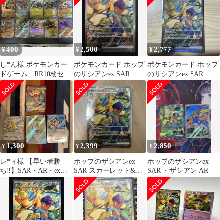
400
2,500
2,777
¥
¥
¥
し*ん様 ポケモンカー
ポケモンカード ホップ
ポケモンカード ホップ
ドゲーム RR10枚セッ
のザシアンex SAR
のザシアンex SAR
ト
1,300
2,399
2,850
¥
¥
¥
レ*ィ様 【早い者勝
ホップのザシアンex
ホップのザシアンex
ち‼️】SAR・AR・exま
SAR スカーレット&バ
SAR ・ザシアン AR
とめ売り ポケモンカー
イオレット 拡張パック
ド4枚セッ