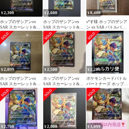
2,300
2,600
8,400
¥
¥
¥
ホップのザシアンex
ホップのザシアンex
s*す様 ホップのザシア
SAR スカーレット&バ
SAR スカーレット&バ
ン ex SAR バトルパー
イオレット 拡張パック
イオレット 拡張パック
トナーズ 128/100 P
バトルパ…
バトルパ…
2,099
2,500
2,280
¥
¥
¥
ホップのザシアンex
ホップのザシアンex
ポケモンカードバトル
SAR スカーレット&バ
SAR スカーレット&バ
パートナーズ ホップの
イオレット 拡張パック
イオレット 拡張パック
ザシアンex SAR
バトルパ…
バトルパ…
128/100
2,700
2,000
3,099
¥
¥
¥