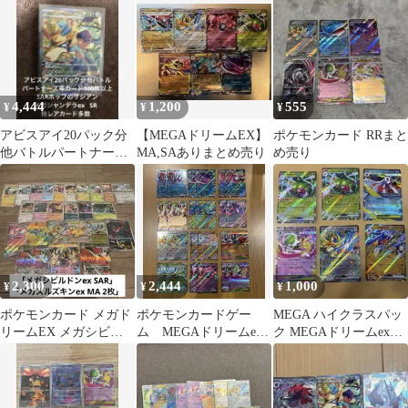
トなど
4,444
1,200
555
¥
¥
¥
アビスアイ20パック分
【MEGAドリームEX】
ポケモンカード RRまと
他バトルパートナーズ
MA,SAありまとめ売り
め売り
etc..カード100枚以上
2,300
2,444
1,000
¥
¥
¥
ポケモンカード メガド
ポケモンカードゲー
MEGA ハイクラスパッ
リームEX メガシビル
ム MEGAドリームex
ク MEGAドリームex
ドンex SAR まとめ売り
RR 24枚セット
RR 6枚