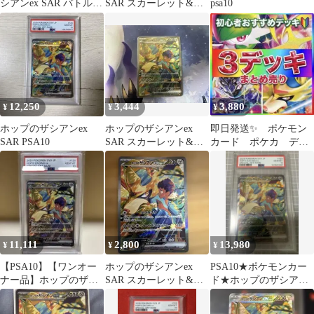
シアンex SAR バトルパ
SAR スカーレット&バ
psa10
ートナーズ ポケカ
イオレット 拡張パック
バトルパ…
12,250
3,444
3,880
¥
¥
¥
ホップのザシアンex
ホップのザシアンex
即日発送✨ ポケモン
SAR PSA10
SAR スカーレット&バ
カード ポケカ デッ
イオレット 拡張パック
キ 構築済みデッキ
バトルパ…
まとめ売り
11,111
2,800
13,980
¥
¥
¥
【PSA10】【ワンオー
ホップのザシアンex
PSA10★ポケモンカー
ナー品】ホップのザシ
SAR スカーレット&バ
ド★ホップのザシアン
アンex SAR 128/100
イオレット 拡張パック
ex SAR★ バトルパート
バトルパ…
ナーズ