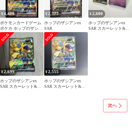
4,400
2,777
2,600
¥
¥
¥
ポケモンカードゲーム
ホップのザシアンex
ホップのザシアンex
ポケカ ホップのザシア
SAR
SAR スカーレット&バ
ンex SAR SV9-128 SV9
イオレット 他1枚
拡張パック「バトルパ
ートナーズ」 トレカ
TCG 266
2,699
2,555
¥
¥
ホップのザシアンex
ホップのザシアンex
SAR スカーレット&バ
SAR スカーレット&バ
イオレット 拡張パック
イオレット 拡張パック
バトルパ…
バトルパ…
次へ