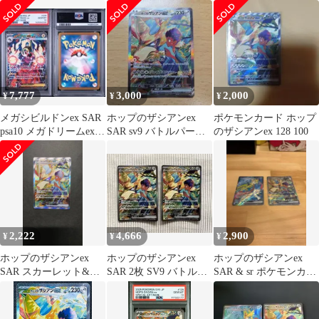
カード
イオレット 拡張パック
バトルパ…
7,777
3,000
2,000
¥
¥
¥
メガシビルドンex SAR
ホップのザシアンex
ポケモンカード ホップ
psa10 メガドリームex
SAR sv9 バトルパート
のザシアンex 128 100
94
ナーズ 128/100
2,222
4,666
2,900
¥
¥
¥
ホップのザシアンex
ホップのザシアンex
ホップのザシアンex
SAR スカーレット&バ
SAR 2枚 SV9 バトルパ
SAR & sr ポケモンカー
イオレット 拡張パック
ートナーズ 128/100
ド
バトルパ…