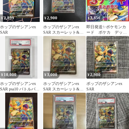
2,899
2,900
3,850
¥
¥
¥
ホップのザシアンex
ホップのザシアンex
即日発送✨ポケモンカ
SAR
SAR スカーレット&バ
ード ポケカ デッ
イオレット 拡張パック
キ 構築済みデッキ
バトルパ…
まとめ売り 傷あり特
価
10,000
3,000
2,980
¥
¥
¥
ホップのザシアンex
ホップのザシアンex
ポップのザシアンex
SAR psa10 バトルパー
SAR スカーレット&バ
SAR
トナーズ ポケモンカ
イオレット 拡張パック
ード
バトルパ…