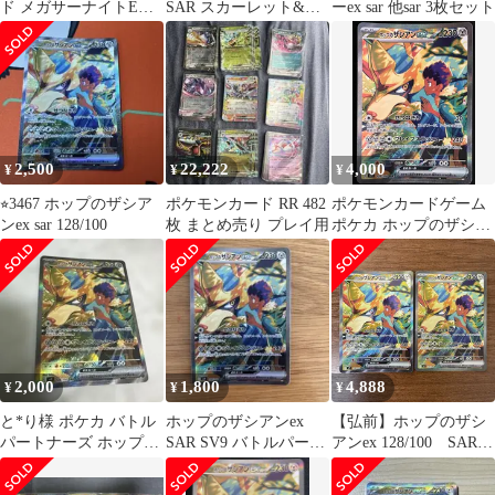
ド メガサーナイトEX
SAR スカーレット&バ
ーex sar 他sar 3枚セット
ホップのザシアンEX
イオレット 拡張パック
バトルパ…
2,500
22,222
4,000
¥
¥
¥
⭐︎3467 ホップのザシア
ポケモンカード RR 482
ポケモンカードゲーム
ンex sar 128/100
枚 まとめ売り プレイ用
ポケカ ホップのザシア
ンex SAR SV9-128 SV9
拡張パック「バトルパ
ートナーズ」 トレカ
TCG 264
2,000
1,800
4,888
¥
¥
¥
と*り様 ポケカ バトル
ホップのザシアンex
【弘前】ホップのザシ
パートナーズ ホップの
SAR SV9 バトルパート
アンex 128/100 SAR 2
ザシアンex SAR 128/10
ナーズ 128/100
枚セット