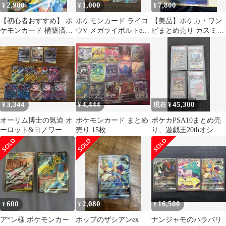
2,980
1,000
7,800
¥
¥
¥
【初心者おすすめ】 ポ
ポケモンカード ライコ
【美品】ポケカ・ワン
ケモンカード 構築済デ
ウV メガライボルトex
ピまとめ売り カスミの
ッキ まとめ売り 2種セ
他 4枚セット
元気SR・グラジオ
ット
SAR・エースL他
3,344
4,444
45,300
¥
¥
現在 ¥
オーリム博士の気迫 オ
ポケモンカード まとめ
ポケカPSA10まとめ売
ーロット&ヨノワール
売り 15枚
り、遊戯王20thオシリ
GX2枚 その他ex9枚お
ス
まけ付き
600
2,080
16,500
¥
¥
¥
ア*ン様 ポケモンカー
ホップのザシアンex
ナンジャモのハラバリ