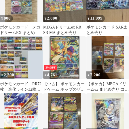
800
2,800
11,999
¥
¥
¥
ポケモンカード メガ
MEGAドリームex RR
ポケモンカード SARま
ドリームEX まとめ売
SR MA まとめ売り
とめ売り
り ♡
3%OFF
2,200
4,761
7,200
¥
¥
¥
ポケモンカード RR72
【中古】 ポケモンカー
【ポケカ】MEGAドリ
枚 進化ライン32枚
ドゲーム ホップのザシ
ームex まとめ売り コダ
計104枚 まとめ売りセ
アンex SV9 SV9
ックAR SAR多数
ット
128/100 SAR