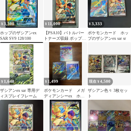
3,300
11,000
3,333
¥
¥
¥
ホップのザシアンex
【PSA10】バトルパー
ポケモンカード ホッ
SAR SV9 128/100
トナーズ収録 ポップの
プのザシアンex sar sr
ザシアンex sv9 128/100
SAR #3177
1,640
1,499
4,500
¥
¥
現在 ¥
ザシアンex sar 専用デ
ポケモンカード メガ
ザシアン色々 3枚セッ
ィスプレイフレーム
ディアンシーex ホッ
ト
プのザシアンex Nの
ポイントアップ