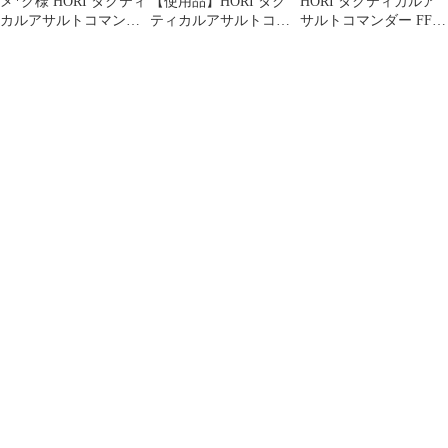
メ*ク様 HORI タクティ
【使用品】HORI タク
HORI タクティカルア
カルアサルトコマンダ
ティカルアサルトコマ
サルトコマンダー FF14
ー グリップコントロー
ンダー FF14 Edition
左手デバイスHPC -038
ラー マウ