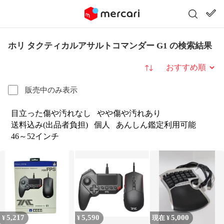
ホリ タクティカルアサルトコマンダー G1 の検索結果
並び替え
販売中のみ表示
目立った傷や汚れなし
やや傷や汚れあり
送料込み(出品者負担)
個人
あんしん鑑定利用可能
46～52インチ
5,217
5,590
5,000
¥
¥
現在 ¥