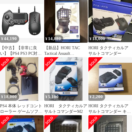
ダー キーパッドタイプ
キーパッドタイプ
ホリ
44,190
14,880
18,000
¥
¥
¥
【中古】【非常に良
【新品】HORI TAC
HORI タクティカルア
い】【PS4 PS3 PC対
Tactical Assault
サルトコマンダー
応】タクティカルアサ
Commander
ルトコマンダー G1 for
PS4/PS3/PC 2zzhgl6
18,000
5,100
2,200
¥
¥
¥
PS4 本体 レッドコント
HORI タクティカルア
HORI タクティカルア
ローラー ゲームソフト
サルトコマンダーM2
サルトコマンダー キー
7本セット
パッドタイプ K2