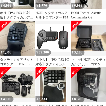
4,999
1,770
6,999
¥
¥
¥
ホリ【PS4 PS3 PC対
HORI タクティカルア
HORI Tactical Assault
応】タクティカルアサ
サルトコマンダー F14
Commander G2
ルトコマンダー M1
1,360
39,300
3,100
¥
¥
¥
タクティカルアサルト
【中古】【PS4 PS3 PC
り*り様 HORI タクティ
コマンダー HORI PS4-
対応】タクティカルア
カルアサルトコマンダ
053/063
サルトコマンダー G1
ー
for PS4/PS3/PC 2zzhgl6
4,100
3,333
8,300
¥
¥
¥