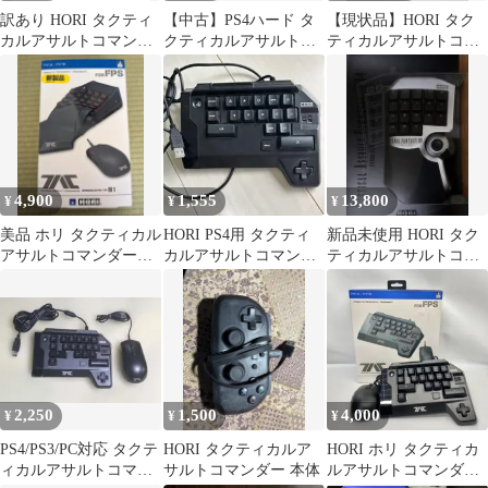
訳あり HORI タクティ
【中古】PS4ハード タ
【現状品】HORI タク
カルアサルトコマンダ
クティカルアサルトコ
ティカルアサルトコマ
ー グリップコントロー
マンダー タイプ G1
ンダー FFXIV Edition
ラータイプG1 PS4-054
ゲーム周辺機器
4,900
1,555
13,800
¥
¥
¥
美品 ホリ タクティカル
HORI PS4用 タクティ
新品未使用 HORI タク
アサルトコマンダー
カルアサルトコマンダ
ティカルアサルトコマ
M1 PS4 PS3 PC
ー 本体
ンダー FF14
2,250
1,500
4,000
¥
¥
¥
PS4/PS3/PC対応 タクテ
HORI タクティカルア
HORI ホリ タクティカ
ィカルアサルトコマン
サルトコマンダー 本体
ルアサルトコマンダー