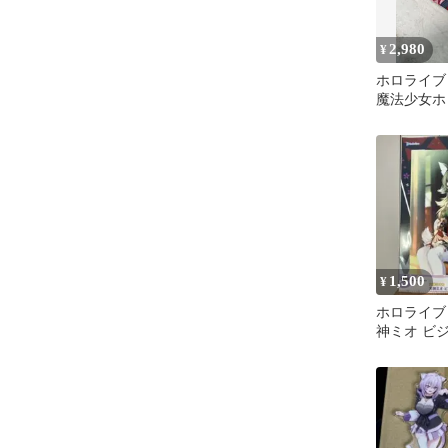
2,980
¥
ホロライブ
魔法少女ホ
ッズセット
1,500
¥
ホロライブ
神ミオ ビ