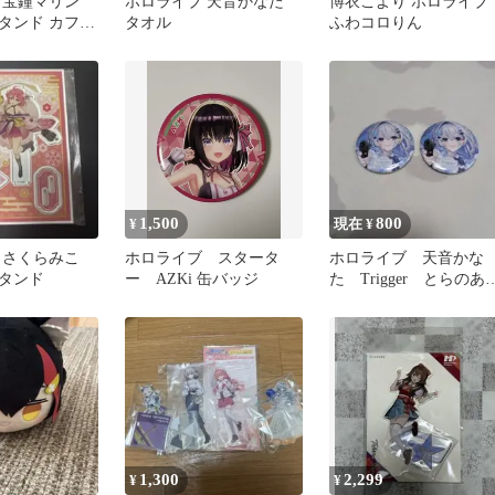
 宝鐘マリン
ホロライブ 天音かなた
博衣こより ホロライブ
タンド カフェ
タオル
ふわコロりん
1,500
800
¥
現在 ¥
 さくらみこ
ホロライブ スタータ
ホロライブ 天音かな
タンド
ー AZKi 缶バッジ
た Trigger とらのあ
予約特典 缶バッジ
1,300
2,299
¥
¥