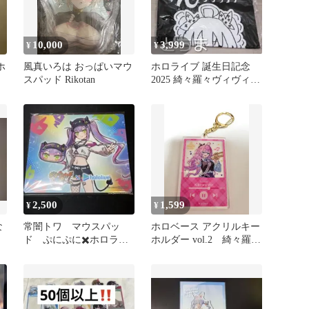
10,000
3,999
¥
¥
ホ
風真いろは おっぱいマウ
ホロライブ 誕生日記念
スパッド Rikotan
2025 綺々羅々ヴィヴィ T
シャツ
2,500
1,599
¥
¥
な
常闇トワ マウスパッ
ホロベース アクリルキー
ド ぷにぷに✖️ホロライ
ホルダー vol.2 綺々羅々
ブ
ヴィヴィ