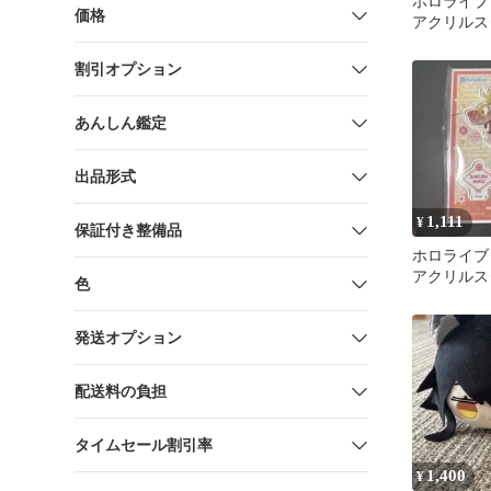
ホロライブ
価格
アクリルス
ver.
割引オプション
あんしん鑑定
出品形式
1,111
¥
保証付き整備品
ホロライブ
アクリルス
色
発送オプション
配送料の負担
タイムセール割引率
1,400
¥