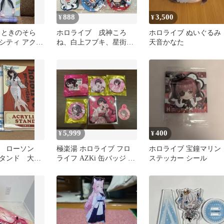
888
3,500
¥
¥
 ときのそら
ホロライブ 戌神ころ
ホロライブ ぬいぐるみ
シティ アクリ
ね、白上フブキ、星街す
天音かなた
 ナガシマスパ
いせい、大神ミオ グッ
ズまとめ
5,999
400
¥
¥
ブ ローソン
極楽湯 ホロライブ フロ
ホロライブ 宝鐘マリン
タンド 大神
ライフ AZKi 缶バッジ ミ
ステッカー シール
種セット
ニアクリルスタンド