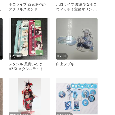
ホロライブ 百鬼あやめ
ホロライブ 魔法少女ホロ
リ
アクリルスタンド
ウィッチ！宝鐘マリン ア
クリルスタンド
2,100
700
¥
¥
メタシル 風真いろは
白上フブキ
AZKi メタシルライトノ
ック ホロライブ