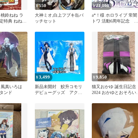
0
550
21,000
¥
¥
 桃鈴ねね ラ
大神ミオ,白上フブキ缶バ
a*！様 ホロライブ 常闇
定特典 ねねキ
ッチセット
トワ 活動6周年記念 
 ヘラクレスオ
動6周年記念フルセット
数量限
3,499
9,850
¥
¥
 風真いろは
新品未開封 鮫升コモリ
猫又おかゆ 誕生日記念
タンド
デビューグッズ アクリ
2024 おかゆとおそろい
ルスタンド2種セット
パーカー