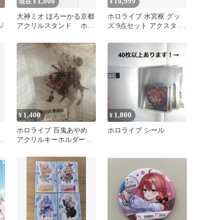
1,000
10,999
現在 ¥
¥
大神ミオ ほろーかる京都
ホロライブ 水宮枢 グッ
ジ
アクリルスタンド ホロ
ズ 9点セット アクスタ 缶
ライブ
バッジ サイン入り チェ
キ
1,400
1,800
¥
¥
ホロライブ 百鬼あやめ
ホロライブ シール
わ
アクリルキーホルダー
ル
SUPER EXPO 2022