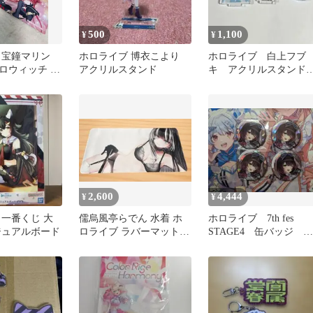
500
1,100
¥
¥
 宝鐘マリン
ホロライブ 博衣こより
ホロライブ 白上フブ
ロウィッチ グ
アクリルスタンド
キ アクリルスタン
オリジン ガチャガチ
ャ ガシャポン
2,600
4,444
¥
¥
 一番くじ 大
儒烏風亭らでん 水着 ホ
ホロライブ 7th fes
ジュアルボード
ロライブ ラバーマット
STAGE4 缶バッジ ロ
マウスパッド
ボ子さん 4個セット