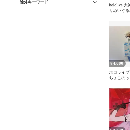
除外キーワード
hololive
りぬいぐる
4,080
¥
ホロライ
ちょこのっ
ト