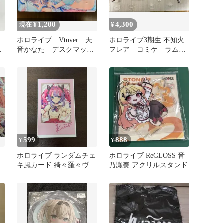
1,200
4,300
現在 ¥
¥
ホロライブ Vtuver 天
ホロライブ3期生 不知火
ド
音かなた デスクマッ
フレア コミケ ラムレ
ト プレイマット マウ
ーズン アクリルスタン
スパッド
ドセット
599
888
¥
¥
ホロライブ ランダムチェ
ホロライブ ReGLOSS 音
キ風カード 綺々羅々ヴィ
乃瀬奏 アクリルスタンド
ヴィ