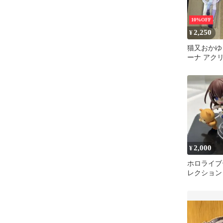
10%OFF
2,250
¥
猫又おかゆ
ーナ アク
2,000
¥
ホロライブ
レクション