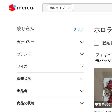
ンツにスキップ
ホロライブ
絞り込み
ホロラ
クリア
カテゴリー
販売
ブランド
フィギュ
缶バッジ
サイズ
販売状況
出品者
商品の状態
600
現在 ¥