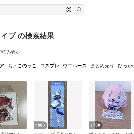
イブ の検索結果
中のみ表示
ア
ちょこのっこ
コスプレ
ウエハース
まとめ売り
ひっか
888
700
¥
¥