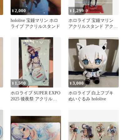
2,000
1,299
¥
¥
hololive 宝鐘マリン ホロ
ホロライブ 宝鐘マリン
ライブ アクリルスタンド
アクリルスタンド アクス
タ 東京駅 hololive
1,500
3,000
¥
¥
ホロライブ SUPER EXPO
ホロライブ 白上フブキ
2025 後夜祭 アクリルス
ぬいぐるみ hololive
タンド 宝鐘マリン