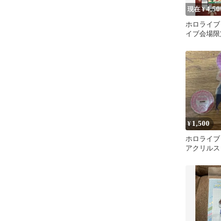
4,50
現在 ¥
ホロライブ
イブ会場限
ングカード
オカブト
1,500
¥
ホロライブ
アクリルス