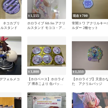
1,555
700
¥
現在 ¥
 ネコカブリ
ホロライブ 6th fes アクリ
常闇トワ アクリルキー
リルスタンド
ルスタンド モココ・アビ
ルダー 2種セット
スガード
3,800
1,333
¥
¥
デフォルメコ
【ホロベース】ホロライ
【ホロライブ】天音か
ブ 博衣こより 缶バッジ 6
た アクリルバッジ
個セット