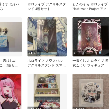
 大神ミオ ねそべ
ホロライブ アクリルスタ
ときのそら ホロライブ
み
ンド 4種セット
Hoshimatic Project アク
ルスタンド
1,200
3,300
¥
¥
ブ 轟はじめ
ホロライブ 大空スバル
一番くじ ホロライブ 博
こ 2個セッ
アクリルスタンド スマイ
衣こより フィギュア
リーハーモニー 浴衣