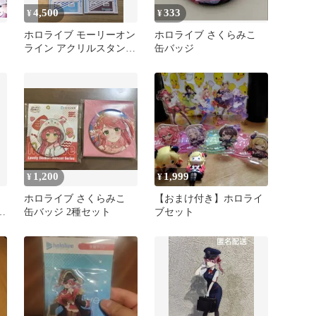
4,500
333
¥
¥
ホロライブ モーリーオン
ホロライブ さくらみこ
活
ライン アクリルスタンド
缶バッジ
ねぽらぼ
1,200
1,999
¥
¥
ホロライブ さくらみこ
【おまけ付き】ホロライ
！
缶バッジ 2種セット
ブセット