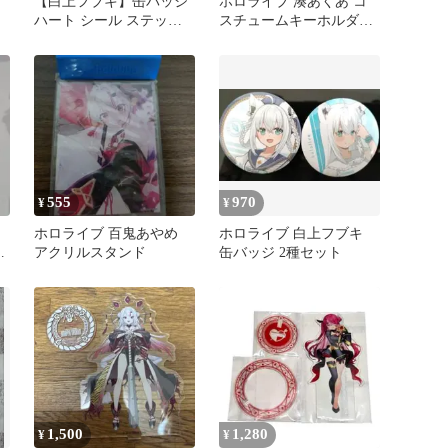
【白上フブキ】缶バッジ
ホロライブ 湊あくあ コ
ハート シール ステッカ
スチュームキーホルダー
ー ホロライブ hololive
ラバーキーホルダー（音
声あり）
555
970
¥
¥
ホロライブ 百鬼あやめ
ホロライブ 白上フブキ
な
アクリルスタンド
缶バッジ 2種セット
1,500
1,280
¥
¥