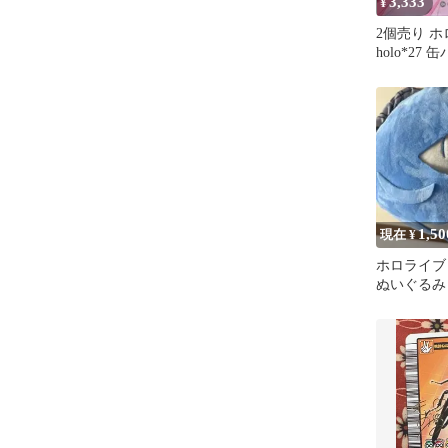
3,333
¥
2個売り 
holo*27
オペ ×2
1,50
現在 ¥
ホロライブ
ぬいぐるみ