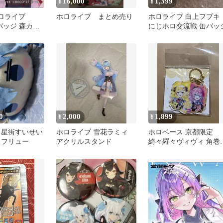
16,000
1,399
¥
¥
ホロライブ
ホロライブ まとめ売り
ホロライブ 白上フブキ
 缶バッジ 森カリ
にじホロ交流戦 缶バッ
 一個売り可能
0
2,000
1,899
¥
¥
 星街すいせい
ホロライブ 雪花ラミィ
ホロベース 京都限定
 フリュー
アクリルスタンド
綺々羅々ヴィヴィ 角巻
ため アクリルキーホ
ダー