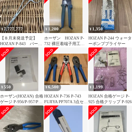
7,777,777
1,200
1,350
¥
¥
¥
【８月末発送予定】
ホーザン HOZAN P-
HOZAN P-244 ウォータ
HOZAN P-843 パーツ
732 裸圧着端子用工具
ーポンププライヤー
クリップ ロック付き
1.25sq〜2sq対応
550
6,500
1,199
¥
¥
¥
ホーザン(HOZAN) 合格
HOZAN P-736 P-743
HOZAN 合格ゲージ P-
ゲージ P-956/P-957/P-
FUJIYA PP707A 3点セッ
925 合格クリップ P-926
958用
ト