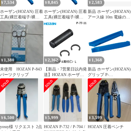
7,534
8,845
2,583
¥
¥
¥
ホーザン(HOZAN) 圧着
ホーザン(HOZAN) 圧着
新品 ホーザン(HOZAN)
工具(裸圧着端子/裸圧
工具(裸圧着端子/裸圧
アース線 10m 電線のみ
着スリーブ用) 圧着ペ
着スリーブ用) 圧着ペ
各種端子と組み合わせ
ンチ コンパクトタイプ
ンチ コンパクトタイプ
てアース線の自作に
サイズ1.25/2 P-732 1
サイズ1.25/2 P-732 0
VSF 1.25sq F-127-3
1,380
2,362
1,368
¥
¥
¥
未使用 HOZAN P-843
【新品・7営業日以内発
新品 ホーザン(HOZAN)
パーツクリップ
送】HOZAN ホーザン
グリップ P-
P-77-11 ハンドル取付ピ
960/963/967/968用 P-
ン L P7711【沖縄離島
960-2
販売不可】
6,500
5,999
3,599
¥
¥
¥
yossy様 リクエスト 2点
HOZAN P-732 / P-704 /
HOZAN 圧着ペンチ