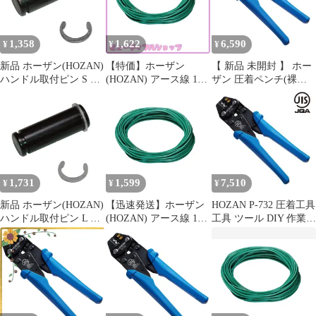
1,358
1,622
6,590
¥
¥
¥
新品 ホーザン(HOZAN)
【特価】ホーザン
【 新品 未開封 】 ホー
ハンドル取付ピン S 適
(HOZAN) アース線 10m
ザン 圧着ペンチ(裸圧
応機種:P-
電線のみ 各種端子と組
着端子･裸圧着スリーブ
707/715/722/732/736/737
み合わせてアース線の
用) P732 未使用 送料無
P-732-4
自作に VSF 1.25sq F-
料
127-3
1,731
1,599
7,510
¥
¥
¥
新品 ホーザン(HOZAN)
【迅速発送】ホーザン
HOZAN P-732 圧着工具
ハンドル取付ピン L 適
(HOZAN) アース線 10m
工具 ツール DIY 作業工
応機種:P-
電線のみ 各種端子と組
具 道具
707/715/722/732/733/736
み合わせてアース線の
/737/740/741/743 P-732-
自作に VSF 1.25sq F-
3
127-3 1