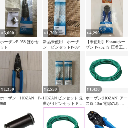
チ
5,000
1,700
4,290
¥
¥
¥
ホーザンP-958 ほかセ
新品未使用 ホーザ
【未使用】Hozan/ホー
ット
ン ピンセットP-894
ザン P-732 ☆ 圧着工具
裸圧着端子、裸圧着ス
リーブB・P用
[IT_KXAL8][知立]
[M04]
1,350
2,550
1,428
¥
¥
¥
ホーザン HOZAN P-
HOZAN ピンセット 先
ホーザン(HOZAN) アー
968
曲がりピンセット P-
ス線 10m 電線のみ 各
878 P-882 ホーザン
種端子と組み合わせて
アース線の自作に VSF
1.25sq F-127-3