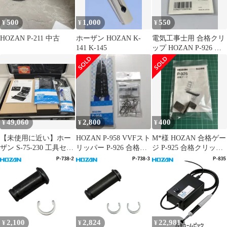
500
1,000
550
¥
¥
¥
HOZAN P-211 中古
ホーザン HOZAN K-
電気工事士用 合格クリ
141 K-145
ップ HOZAN P-926 ケ
ーブルバインダー 10個
49,060
2,800
400
¥
¥
¥
【未使用に近い】ホー
HOZAN P-958 VVFスト
M*様 HOZAN 合格ゲー
ザン S-75-230 工具セッ
リッパー P-926 合格ク
ジ P-925 合格クリップ
ト [IT_F2K9W][笠寺]
リップセット
P-926 セット
[M04]
2,100
2,824
22,981
¥
¥
¥