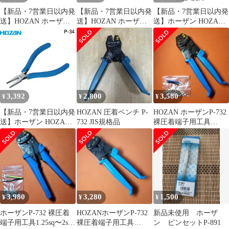
【新品・7営業日以内発
【新品・7営業日以内発
【新品・7営業日以内発
送】HOZAN ホーザン
送】HOZAN ホーザン
送】ホーザン HOZAN
P-738-2 ハンドル取付ピ
P-738-3 ハンドル取付ピ
P-835 バキュームピッ
ンＳ P7382【沖縄離島
ンＬ P7383【沖縄離島
ク P835【沖縄離島販売
販売不可】
販売不可】
不可】
3,392
2,800
3,580
¥
¥
¥
【新品・7営業日以内発
HOZAN 圧着ペンチ P-
HOZAN ホーザンP-732
送】ホーザン HOZAN
732 JIS規格品
裸圧着端子用工具
P-34 ミニチュアリード
1.25sq〜2sq対応
ぺンチ １１６ｍｍ P34
静電気対策仕様【沖縄
離島販売不可】
3,980
3,280
1,500
¥
¥
¥
ホーザンP-732 裸圧着
HOZANホーザンP-732
新品未使用 ホーザ
端子用工具1.25sq〜2sq
裸圧着端子用工具
ン ピンセットP-891