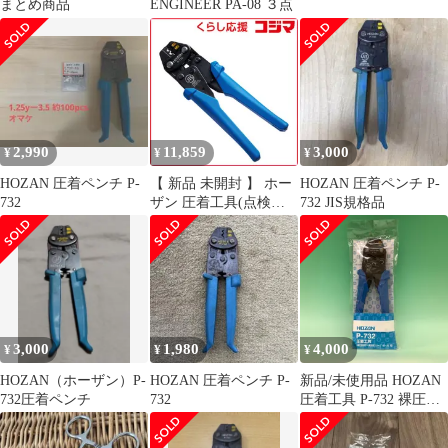
まとめ商品
ENGINEER PA-08 ３点
2,990
11,859
3,000
¥
¥
¥
HOZAN 圧着ペンチ P-
【 新品 未開封 】 ホー
HOZAN 圧着ペンチ P-
732
ザン 圧着工具(点検結
732 JIS規格品
果表・成績表・チャー
ト付) P732TK 未使用
送料無料
3,000
1,980
4,000
¥
¥
¥
HOZAN（ホーザン）P-
HOZAN 圧着ペンチ P-
新品/未使用品 HOZAN
732圧着ペンチ
732
圧着工具 P-732 裸圧着
端子・裸圧着スリーブ
(P・B)用