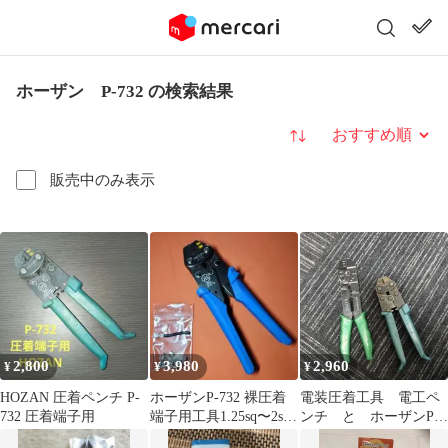
ホーザン P-732 の検索結果
並び替え
販売中のみ表示
2,800
3,980
2,960
¥
¥
¥
HOZAN 圧着ペンチ P-
ホーザンP-732 裸圧着
電装圧着工具 電工ペ
732 圧着端子用
端子用工具1.25sq〜2sq
ンチ と ホーザンP-
対応 新型グリップ
732 裸圧着端子用ペン