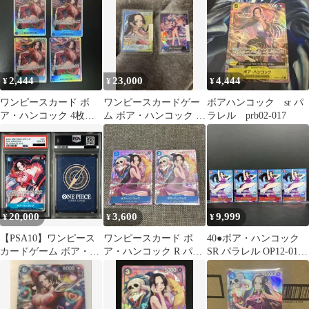
ピースカードゲーム
2,444
23,000
4,444
¥
¥
¥
ワンピースカード ボ
ワンピースカードゲー
ボアハンコック sr パ
ア・ハンコック 4枚セ
ム ボア・ハンコック リ
ラレル prb02-017
ット sr
ーダーパラレル
20,000
3,600
9,999
¥
¥
¥
【PSA10】ワンピース
ワンピースカード ボ
40●ボア・ハンコック
カードゲーム ボア・ハ
ア・ハンコック R パラ
SR パラレル OP12-014
ンコック SR-P [OP07-
レル OP-13 受け継がれ
4枚 KM0806-5
051] (ブースターパック
る意志
500年後の未来) パラレ
ル