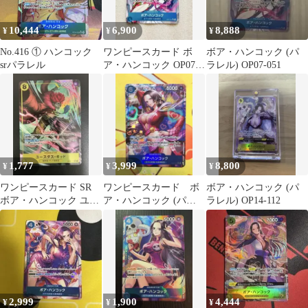
10,444
6,900
8,888
¥
¥
¥
No.416 ① ハンコック
ワンピースカード ボ
ボア・ハンコック (パ
srパラレル
ア・ハンコック OP07-
ラレル) OP07-051
051 SR パラレル
1,777
3,999
8,800
¥
¥
¥
ワンピースカード SR
ワンピースカード ボ
ボア・ハンコック (パ
ボア・ハンコック ユー
ア・ハンコック (パラ
ラレル) OP14-112
スタス・キッド 2枚セ
レル) EB03-026
ット
2,999
1,900
4,444
¥
¥
¥