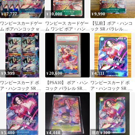
17,777
10,000
9,990
¥
¥
¥
ワンピースカードゲー
ワンピース カードゲー
【弘前】ボア・ハンコ
ム ボアハンコック sr パ
ム ワンピ ボア・ハンコ
ック SR パラレル
ラレル 4枚セット
ック［パラレル］
OP16-032
（lack） SR OP16-032
［OP16］ ブースターパ
ック 決戦の刻 トレカ
TCG 264
9,999
20,600
4,111
¥
¥
¥
ワンピースカード ボ
【PSA10】 ボア・ハン
ワンピースカード ボ
ア・ハンコック SR パ
コック パラレル SR
ア・ハンコック SR パ
ラレル OP12-014 4枚セ
EB03-026 1枚
ラレル OP07-051
ット
5,480
4,444
300
¥
¥
現在 ¥