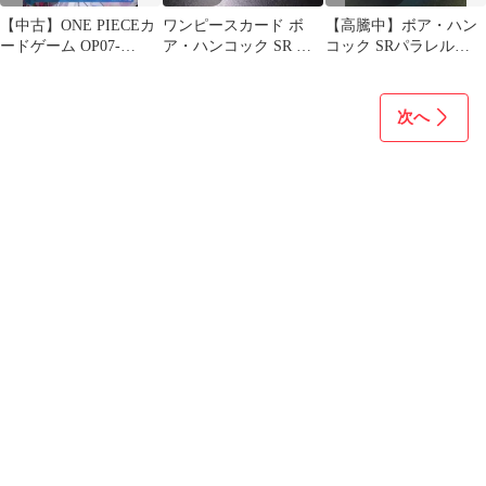
【中古】ONE PIECEカ
ワンピースカード ボ
【高騰中】ボア・ハン
ードゲーム OP07-
ア・ハンコック SR パ
コック SRパラレル
051[SR]：(パラレル)ボ
ラレル PRB02-017
OP07-051 500年後の未
ア・ハンコック
来
次へ