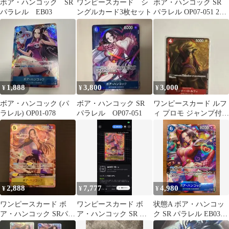
ボア・ハンコック SR
ワンピースカード シ
ボア・ハンコック SR
パラレル EB03
ングルカード3枚セット
パラレル OP07-051 2枚
セット
1,888
3,800
3,000
¥
¥
¥
ボア・ハンコック (パ
ボア・ハンコック SR
ワンピースカード ルフ
ラレル) OP01-078
パラレル OP07-051
ィ プロモ ジャンプ付録
P-007
2,888
7,777
4,980
¥
¥
¥
ワンピースカード ボ
ワンピースカード ボ
状態A ボア・ハンコッ
ア・ハンコック SRパラ
ア・ハンコック SR パ
ク SR パラレル EB03-
レル PRB02-017
ラレル PRB02ー017
026 ★ ONE PIECE ワン