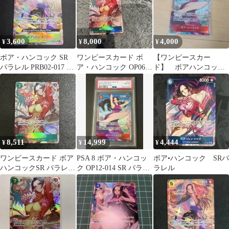
3,600
8,000
4,000
¥
¥
¥
ボア・ハンコック SR
ワンピースカード ボ
【ワンピースカー
パラレル PRB02-017 ワ
ア・ハンコック OP06-
ド】 ボアハンコッ
ンピースカードゲーム
032 特
ク パラレル
8,511
14,999
4,444
¥
¥
¥
ワンピースカード ボア
PSA 8 ボア・ハンコッ
ボア•ハンコック SRパ
ハンコックSR パラレル
ク OP12-014 SR パラレ
ラレル
決戦の刻 OP16-032
ル