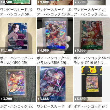
8,500
9,800
3,700
¥
¥
¥
ワンピースカード ボ
ワンピースカード ボ
ワンピースカード ボ
ア・ハンコック SR パ
ア・ハンコック OP16-
ア・ハンコック SR パ
ラレル
032 SR パラレル 美品
ラレル PRB02ー017
1,100
4,980
6,800
¥
¥
¥
ボア・ハンコック (パ
ボア・ハンコック SR
ボア・ハンコック SRパ
ラレル) OP02-059
パラレル EB03-026
ラレル OP16-032 決戦
SR★
の刻 白かけあり
3,200
3,888
6,890
¥
¥
¥
ボア・ハンコック SR
ワンピースカード ボ
ボア・ハンコック (パ