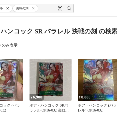
ル
決戦の刻
ハンコック SR パラレル 決戦の刻 の検
中のみ表示
6,900
8,000
¥
¥
コック (パラ
ボア・ハンコック SRパ
ボア・ハンコック (パラ
032
ラレル OP16-032 決戦の
レル) OP16-032
刻 白かけあり