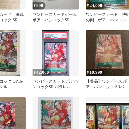
800
24,000
¥
¥
カード 決戦
ワンピースカードゲーム
ワンピースカード 決
コック SRパ
ボア・ハンコックSR 決
の刻 ボア・ハンコッ
戦の刻
SRパラレル
42,000
19,999
¥
¥
ック OP16-
ワンピースカード ボアハ
【美品】ワンピース ボ
ラレル
ンコックSR パラレル
ア・ハンコック SRパラ
PSA10 決戦の刻 032 ②
レル OP16-032決戦の刻