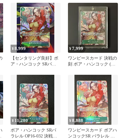
8,999
7,999
¥
¥
の
【センタリング良好】ボ
ワンピースカード 決戦の
ア・ハンコック SRパラ
刻 ボア・ハンコック (パ
レル OP16-032
ラレル) OP16-032
11,280
8,888
¥
¥
ハ
ボア・ハンコック SRパ
ワンピースカード ボアハ
決
ラレル OP16-032 決戦の
ンコックSR パラレル 決