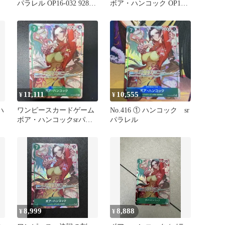
パラレル OP16-032 9280
ボア・ハンコック OP16-
円（残1
032 SR パラレル
11,111
10,555
¥
¥
ハ
ワンピースカードゲーム
No.416 ① ハンコック sr
決
ボア・ハンコックsrパラ
パラレル
レル 決戦の刻
8,999
8,888
¥
¥