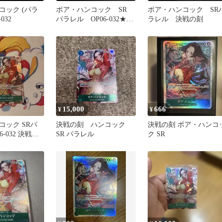
コック (パラ
ボア・ハンコック SR
ボア・ハンコック SR
032
パラレル OP06-032★
ラレル 決戦の刻
決戦の刻
15,000
666
¥
¥
コック SRパ
決戦の刻 ハンコック
決戦の刻 ボア・ハンコ
6-032 決戦の
SR パラレル
ク SR