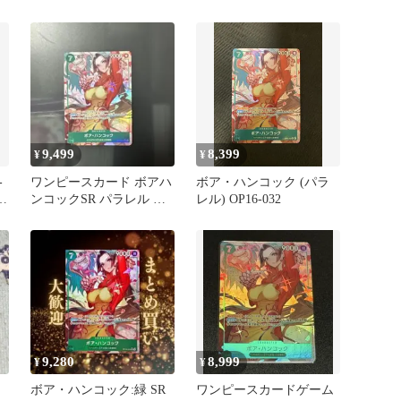
刻
戦の刻 OP16-032
9,499
8,399
¥
¥
-
ワンピースカード ボアハ
ボア・ハンコック (パラ
刻
ンコックSR パラレル 決
レル) OP16-032
戦の刻 OP16-032
9,280
8,999
¥
¥
ボア・ハンコック:緑 SR
ワンピースカードゲーム