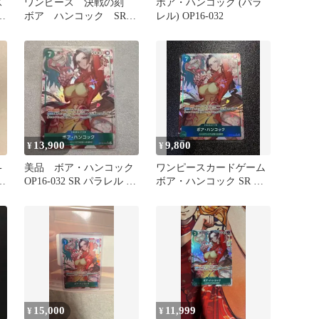
ス
ワンピース 決戦の刻
ボア・ハンコック (パラ
ハ
ボア ハンコック SRパ
レル) OP16-032
-
ラレル OP15-002 SR
13,900
9,800
¥
¥
-
美品 ボア・ハンコック
ワンピースカードゲーム
刻
OP16-032 SR パラレル 決
ボア・ハンコック SR パ
戦の刻
ラレル OP16-032
15,000
11,999
¥
¥