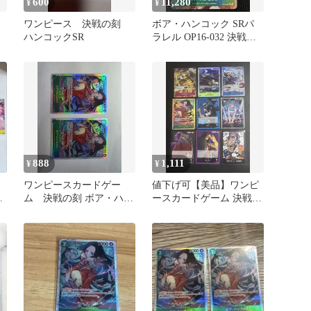
600
11,280
¥
¥
ワンピース 決戦の刻
ボア・ハンコック SRパ
ハンコックSR
ラレル OP16-032 決戦の
刻
888
1,111
¥
¥
ワンピースカードゲー
値下げ可【美品】ワンピ
と
ム 決戦の刻 ボア・ハン
ースカードゲーム 決戦の
コック 2枚セット
刻 まとめ売り 9枚セット