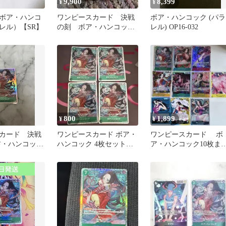
9,900
8,399
¥
¥
2 / ボア・ハンコ
ワンピースカード 決戦
ボア・ハンコック (パラ
レル）【SR】
の刻 ボア・ハンコッ
レル) OP16-032
ク パラレル OP16-032
800
1,899
¥
¥
カード 決戦
ワンピースカード ボア・
ワンピースカード ボ
・ハンコック
ハンコック 4枚セット
ア・ハンコック10枚ま
 SR
SR 決戦の刻
め売り 決戦の刻 SR
レア