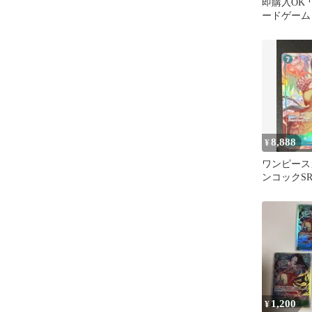
即購入OK
ードゲーム
ア・ハンコッ
8,888
¥
ワンピース
ンコックSR
戦の刻 OP16
1,200
¥