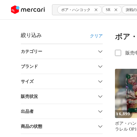
ンツにスキップ
ボア・ハンコック
SR
決戦の
絞り込み
ボア・
クリア
カテゴリー
販売
ブランド
サイズ
販売状況
出品者
6,899
¥
ボア・ハン
商品の状態
ラレル OP1
刻