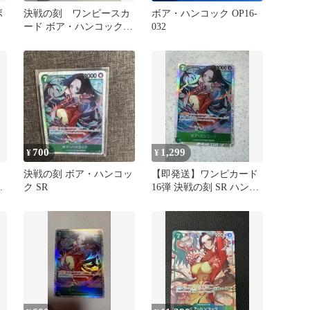
ボ
決戦の刻 ワンピースカ
ボア・ハンコック OP16-
ード ボア・ハンコック
032
OP16-032 SR
700
1,299
¥
¥
決戦の刻 ボア・ハンコッ
【即発送】ワンピカード
ハ
ク SR
16弾 決戦の刻 SR ハンコ
ック