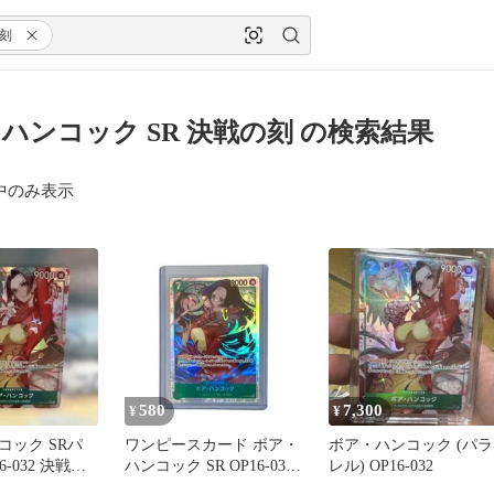
刻
ハンコック SR 決戦の刻 の検索結果
中のみ表示
580
7,300
¥
¥
コック SRパ
ワンピースカード ボア・
ボア・ハンコック (パラ
6-032 決戦の
ハンコック SR OP16-032
レル) OP16-032
決戦の刻