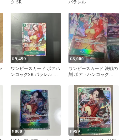
ク SR
パラレル
9,499
8,000
¥
¥
ッ
ワンピースカード ボアハ
ワンピースカード 決戦の
ド
ンコックSR パラレル 決
刻 ボア・ハンコック
戦の刻 OP16-032
OP16-032 SR パラレル
800
999
¥
¥