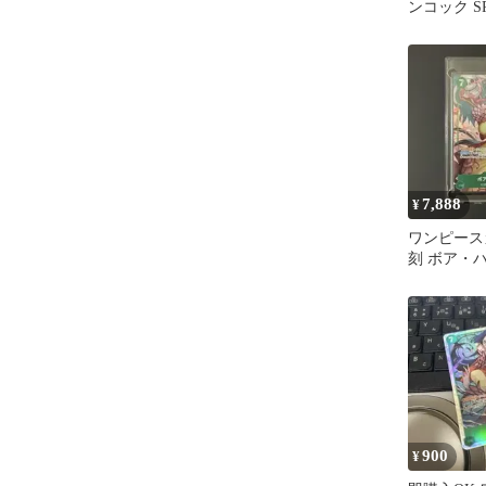
ンコック S
戦の刻 OP16
7,888
¥
ワンピース
刻 ボア・ハ
ラレル) OP1
900
¥