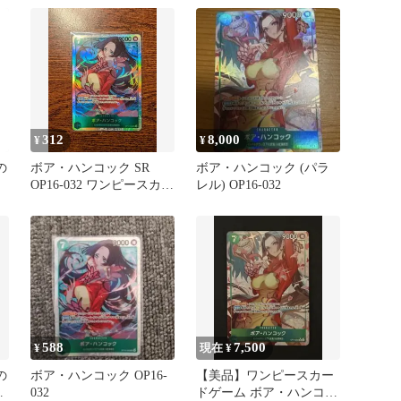
312
8,000
¥
¥
の
ボア・ハンコック SR
ボア・ハンコック (パラ
OP16-032 ワンピースカー
レル) OP16-032
ド 決戦の刻
588
7,500
¥
現在 ¥
の
ボア・ハンコック OP16-
【美品】ワンピースカー
032
ドゲーム ボア・ハンコッ