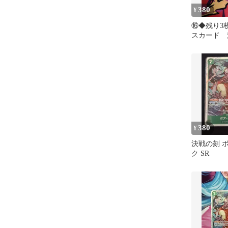
380
¥
⑯◆残り3
スカード 
ア·ハンコッ
380
¥
決戦の刻 
ク SR