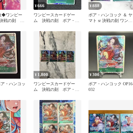
666
888
¥
¥
枚◆ワンピー
ワンピースカードゲー
ボア・ハンコック ＆ ヤ
決戦の刻 ボ
ム 決戦の刻 ボア・ハ
マト sr 決戦の刻 ワンピ
クSR
ンコック SR
ースカード
1,800
300
¥
¥
ボア・ハンコッ
ワンピースカードゲー
ボア・ハンコック OP16
ム 決戦の刻 ボア・ハ
032
ンコック SR 4枚セット