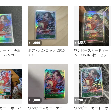
戦の刻
ンコック SR
SR
1,000
4,555
¥
¥
カード 決戦
ボア・ハンコック OP16-
ワンビースカードゲー
・ハンコック
032
ム OP-16 5枚 セット
 SR
1,080
790
¥
¥
カード ボアハ
ワンピースカードゲー
ワンピースカード ボ