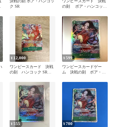
戦
決戦の刻 ボア・ハンコッ
ワンピースカード 決戦
ク SR
の刻 ボア・ハンコック
OP16-002 SR
12,000
599
¥
¥
ハ
ワンピースカード 決戦
ワンピースカードゲー
決
の刻 ハンコック SRパ
ム 決戦の刻 ボア・ハ
ラレル
ンコック SR
555
700
¥
¥