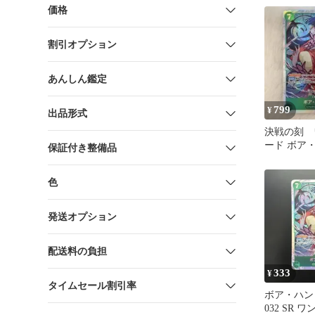
価格
割引オプション
あんしん鑑定
799
¥
出品形式
決戦の刻 
ード ボア
保証付き整備品
OP16-032 S
色
発送オプション
配送料の負担
333
¥
タイムセール割引率
ボア・ハンコ
032 SR