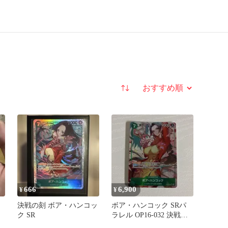
並び替え
666
6,900
¥
¥
決戦の刻 ボア・ハンコッ
ボア・ハンコック SRパ
ク SR
ラレル OP16-032 決戦の
刻 白かけあり