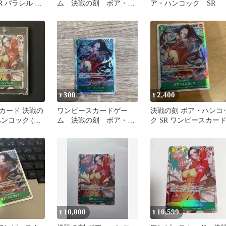
R パラレル 決
ム 決戦の刻 ボア・ハ
ア・ハンコック SR
-032
ンコック SR
300
2,400
¥
¥
カード 決戦の
ワンピースカードゲー
決戦の刻 ボア・ハンコ
ンコック (パ
ム 決戦の刻 ボア・ハ
ク SR ワンピースカー
6-032
ンコック SR
10,000
10,599
¥
¥