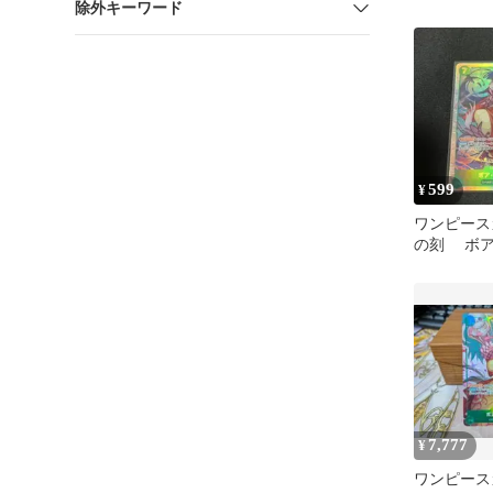
除外キーワード
ゲーム 決
599
¥
ワンピース
の刻 ボア
OP16-002
7,777
¥
ワンピース