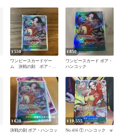
ク パラレルSR OP16-032
550
850
¥
¥
ワンピースカードゲー
ワンピースカード ボア・
ム 決戦の刻 ボア・ハ
ハンコック
ンコック SR
630
10,555
¥
¥
決戦の刻 ボア・ハンコッ
No.416 ① ハンコック sr