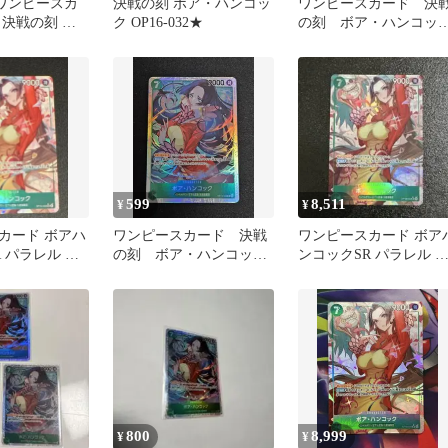
 ワンピースカ
決戦の刻 ボア・ハンコッ
ワンピースカード 決
 決戦の刻 ボ
ク OP16-032★
の刻 ボア・ハンコッ
ク sr
ク SRパラレル
599
8,511
¥
¥
カード ボアハ
ワンピースカード 決戦
ワンピースカード ボア
 パラレル 決
の刻 ボア・ハンコッ
ンコックSR パラレル 
-032
ク SR
戦の刻 OP16-032
800
8,999
¥
¥