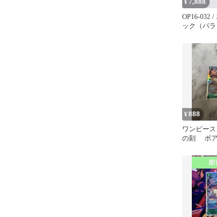
7,888
¥
OP16-03
ック（パラ
888
¥
ワンピース
の刻 ボア
OP16-002