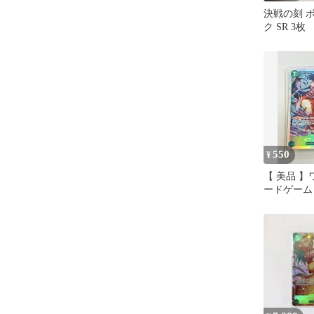
決戦の刻 
ク SR 3枚
550
¥
【 美品 
ードゲーム
ア・ハンコッ