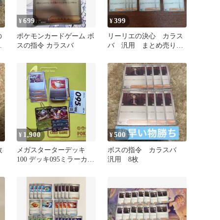
699
399
¥
¥
の
ポケモンカードゲーム ボ
リーリエの決心 カラス
ラ
スの指令 カラスバ
バ 汎用 まとめ売り
デッキパーツ ポケカ③
1,900
500
¥
¥
枚
メガスターターデッキ
ボスの指令 カラスバ
100 デッキ095ミラーカー
汎用 8枚
ドボスの指令カラスバな
し