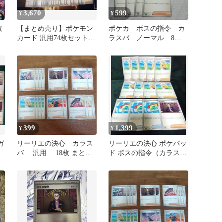
3,670
599
¥
¥
枚
【まとめ売り】ポケモン
ポケカ ボスの指令 カ
カード 汎用74枚セット
ラスバ ノーマル 8枚
（ポケパッド・ボスの指
セット
令 etc）
399
1,399
¥
¥
ガ
リーリエの決心 カラス
リーリエの決心 ポケパッ
バ 汎用 18枚 まとめ
ド ボスの指令（カラス
売り デッキパーツ ポケ
バ） まとめ売り
カ②