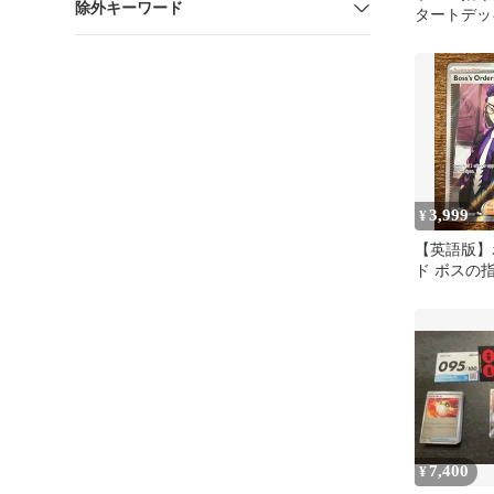
除外キーワード
タートデッキ
ー 724/7
3,999
¥
【英語版】
ド ボスの
SR
7,400
¥