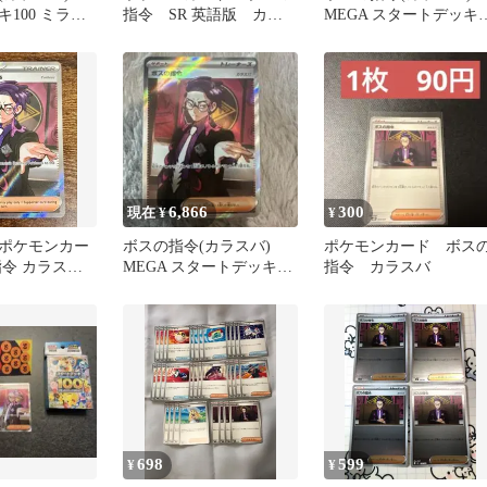
100 ミラ
指令 SR 英語版 カラ
MEGA スタートデッキ
42 ポケモン
スバ 海外13
100 バトルコレクショ
7…
6,866
300
現在 ¥
¥
ポケモンカー
ボスの指令(カラスバ)
ポケモンカード ボス
指令 カラスバ
MEGA スタートデッキ
指令 カラスバ
100
698
599
¥
¥