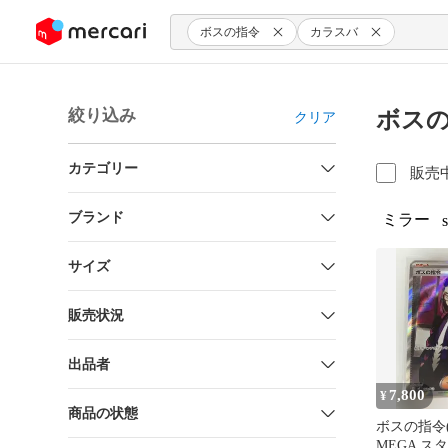
ンツにスキップ
ボスの指令
カラスバ
絞り込み
ボスの
クリア
カテゴリー
販売
ブランド
ミラー
s
サイズ
販売状況
出品者
7,800
¥
商品の状態
ボスの指令
MEGA ス