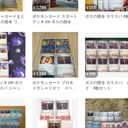
7,700
555
¥
¥
ラーカードまと
ポケモンカード スタート
ボスの指令 カラスバ 8
スの指令 リー
デッキ100 ボスの指令 SR
 ふうせん
カラスバ No.95
1,500
300
¥
¥
キ100 ボス
ポケモンカード プロモ
ボスの指令 カラスバ 
スバ ジャッジ
メガシャリタツ スペシ
イ 8枚セット
トレス 各3枚
ャルレッドカード ボスの
指令 4枚