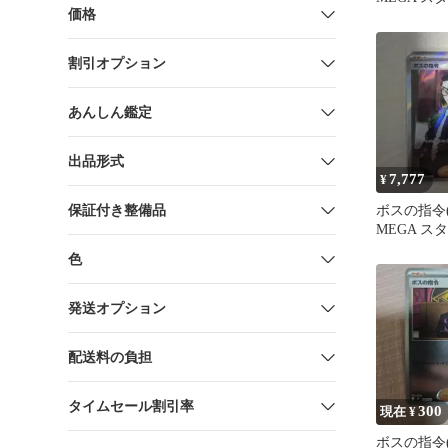
価格
100 バト
7…
割引オプション
あんしん鑑定
出品形式
7,777
¥
保証付き整備品
ボスの指令
MEGA ス
100 バト
色
7…
発送オプション
配送料の負担
タイムセール割引率
300
現在 ¥
ボスの指令(