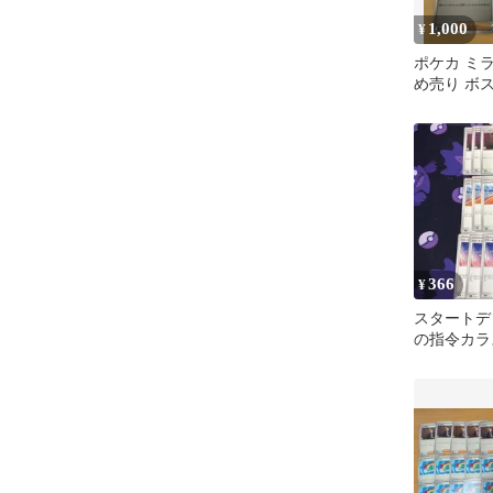
1,000
¥
ポケカ ミ
め売り ボ
リエの決心
366
¥
スタートデッ
の指令カラ
マン ウエー