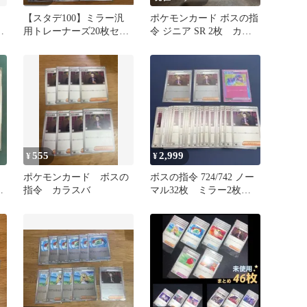
【スタデ100】ミラー汎
ポケモンカード ボスの指
用トレーナーズ20枚セッ
令 ジニア SR 2枚 カラ
バ
ト(ポケパッド・ボスの指
スバ スタートデッキ
令など)
100
555
2,999
¥
¥
ポケモンカード ボスの
ボスの指令 724/742 ノー
ン
指令 カラスバ
マル32枚 ミラー2枚お
ト
まけ付き