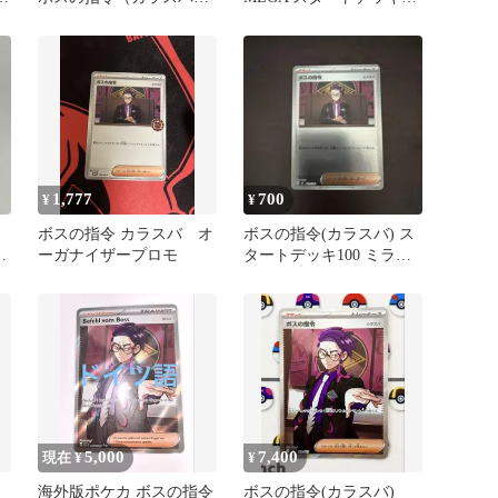
2枚セット ポケカ
100 バトルコレクション
7…
1,777
700
¥
¥
ボスの指令 カラスバ オ
ボスの指令(カラスバ) ス
ーガナイザープロモ
タートデッキ100 ミラ
ン
ー 724/742 ポケモン
5,000
7,400
現在 ¥
¥
海外版ポケカ ボスの指令
ボスの指令(カラスバ)