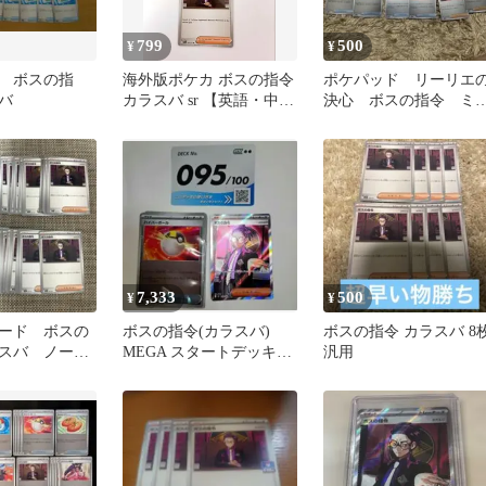
799
500
¥
¥
 ボスの指
海外版ポケカ ボスの指令
ポケパッド リーリエ
バ
カラスバ sr 【英語・中国
決心 ボスの指令 ミ
語】
ー ポケモンいれかえ ア
イリスの闘志
7,333
500
¥
¥
ード ボスの
ボスの指令(カラスバ)
ボスの指令 カラスバ 8
スバ ノーマ
MEGA スタートデッキ
汎用
100 095