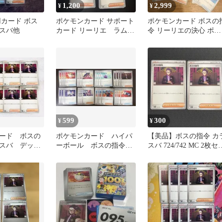
1,200
2,999
¥
¥
用カード ボス
ポケモンカード サポート
ポケモンカード ボスの
スバ他
カード リーリエ ラム
令 リーリエの決心 ポケ
ダ トウコ カラスバ
パット まとめ売り
599
300
¥
¥
ード ボスの
ポケモンカード ハイパ
【美品】ボスの指令 カ
スバ デッキ
ーボール ボスの指令
スバ 724/742 MC 2枚セ
ッキ スター
カラスバ 凡用カード
ト
0