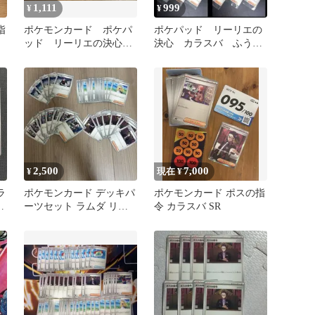
1,111
999
¥
¥
指
ポケモンカード ポケパ
ポケパッド リーリエの
ッド リーリエの決心
決心 カラスバ ふうせ
ボスの指令 カラスバ
ん スタートデッキ100
ミラー
汎用まとめ
2,500
7,000
¥
現在 ¥
ラ
ポケモンカード デッキパ
ポケモンカード ポスの指
ッ
ーツセット ラムダ リー
令 カラスバ SR
リエ カラスバ トウコ