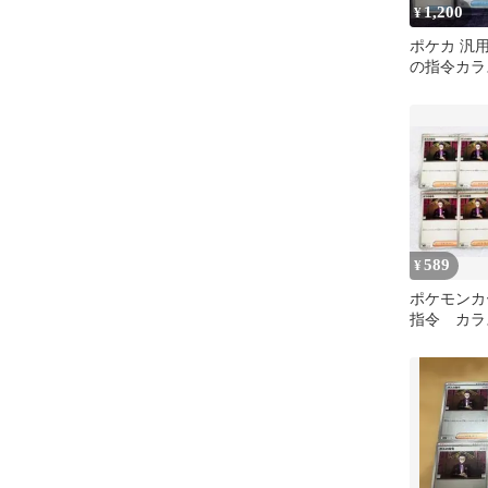
1,200
¥
ポケカ 汎
の指令カラ
589
¥
ポケモンカ
指令 カラ
パーツ デ
トデッキ10