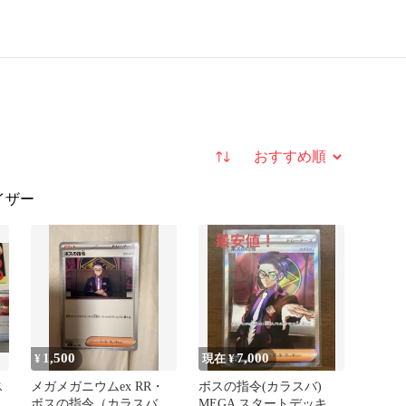
並び替え
イザー
1,500
7,000
¥
現在 ¥
ス
メガメガニウムex RR・
ボスの指令(カラスバ)
ボスの指令（カラスバ）
MEGA スタートデッキ