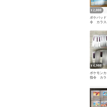
2,000
¥
ポケパッド
令 カラス
4,980
¥
ポケモンカ
指令 カラ
ル84枚