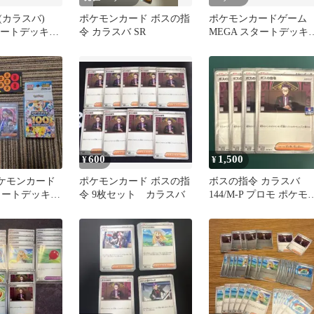
(カラスバ)
ポケモンカード ボスの指
ポケモンカードゲーム
タートデッキ
令 カラスバ SR
MEGA スタートデッキ
ルコレクション
100 ボスの指令 カラス
SR
600
1,500
¥
¥
ポケモンカード
ポケモンカード ボスの指
ボスの指令 カラスバ
タートデッキ
令 9枚セット カラスバ
144/M-P プロモ ポケモ
 ボスの指令 カラ
カードゲーム 4枚セッ