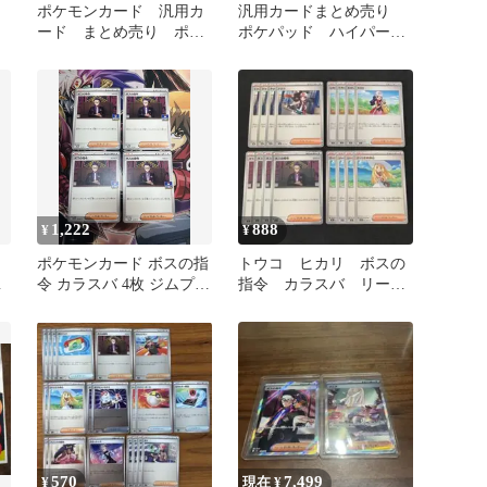
バ
ポケモンカード 汎用カ
汎用カードまとめ売り
ード まとめ売り ポケ
ポケパッド ハイパーボ
パッド リーリエの決心
ール ボスの指令 リー
ボスの指令
リエ+オマケ
1,222
888
¥
¥
ポケモンカード ボスの指
トウコ ヒカリ ボスの
カ
令 カラスバ 4枚 ジムプロ
指令 カラスバ リーリ
モ
エの決心 各4枚
570
7,499
¥
現在 ¥