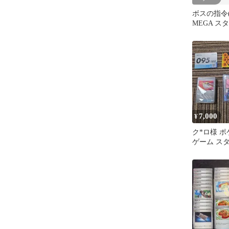
ボスの指令
MEGA ス
100 バト
95
7,000
¥
ク*ロ様 
ゲーム ス
100 95番
ス