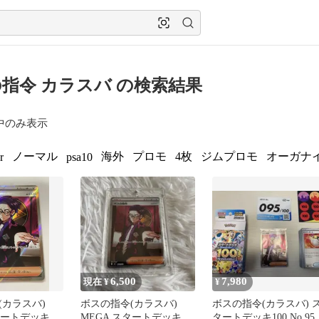
指令 カラスバ の検索結果
中のみ表示
ノーマル
海外
プロモ
4枚
ジムプロモ
オーガナ
r
psa10
6,500
7,980
現在 ¥
¥
(カラスバ)
ボスの指令(カラスバ)
ボスの指令(カラスバ) 
タートデッキ
MEGA スタートデッキ
タートデッキ100 No.95