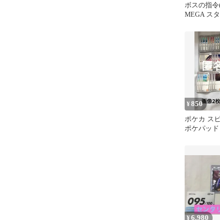
ボスの指令
MEGA ス
100 バト
850
¥
ポケカ スピ
ポケパッド
ど 汎用カー
ト
6,980
¥