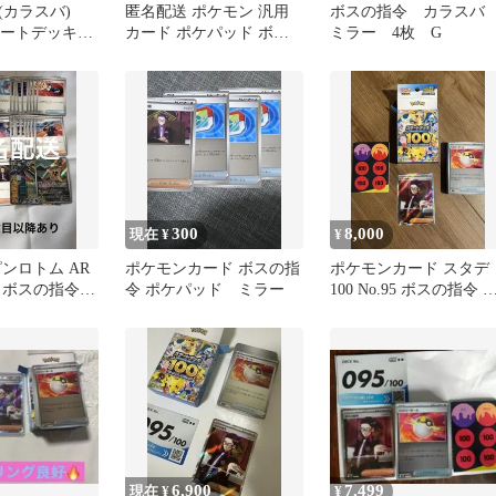
(カラスバ)
匿名配送 ポケモン 汎用
ボスの指令 カラス
タートデッキ
カード ポケパッド ボス
ミラー 4枚 G
ルコレクション
の指令カラスバ など32枚
セット
300
8,000
現在 ¥
¥
ンロトム AR
ポケモンカード ボスの指
ポケモンカード スタデ
 ボスの指令な
令 ポケパッド ミラー
100 No.95 ボスの指令 
ド 48枚セッ
ラスバ
6,900
7,499
現在 ¥
¥