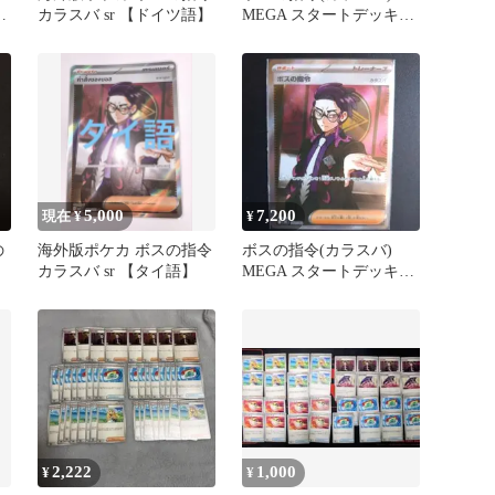
カラスバ sr 【ドイツ語】
MEGA スタートデッキ
ン
100 バトルコレクション
7…
5,000
7,200
現在 ¥
¥
の
海外版ポケカ ボスの指令
ボスの指令(カラスバ)
カラスバ sr 【タイ語】
MEGA スタートデッキ
100 バトルコレクション
7…
2,222
1,000
¥
¥