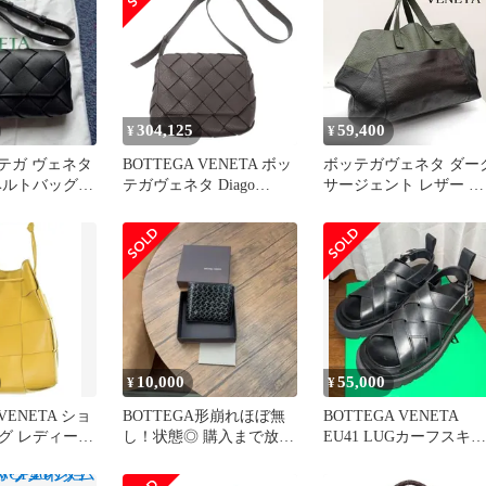
ディース カーフ ブラッ
ク グリーン シルバー金
具 中古
304,125
59,400
¥
¥
ッテガ ヴェネタ
BOTTEGA VENETA ボッ
ボッテガヴェネタ ダー
ベルトバッグ
テガヴェネタ Diago
サージェント レザー ト
バッグ
Intrecciato Shoulder Bag デ
ートバッグ メンズ -
ィアゴ イントレチャート
ISItems【USED】【古
ショルダーバッグ ブラウ
着】【中古】50149593
ン
10,000
55,000
¥
¥
 VENETA ショ
BOTTEGA形崩れほぼ無
BOTTEGA VENETA
グ レディース
し！状態◎ 購入まで放置
EU41 LUGカーフスキン
中古】【送料
してます。値下げ箱な
レザー本革 約26cm
し！