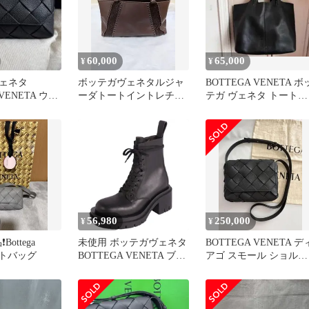
60,000
65,000
¥
¥
ェネタ
ボッテガヴェネタルジャ
BOTTEGA VENETA ボ
 VENETA ウエ
ーダトートイントレチャ
テガ ヴェネタ トートバ
ディアゴベル
ートトグロメットディテ
ック ブラック 黒
ールミディアム
56,980
250,000
¥
¥
Bottega
未使用 ボッテガヴェネタ
BOTTEGA VENETA デ
ベルトバッグ
BOTTEGA VENETA ブー
アゴ スモール ショルダ
ツ ラグ ショートブ
ーバッグ