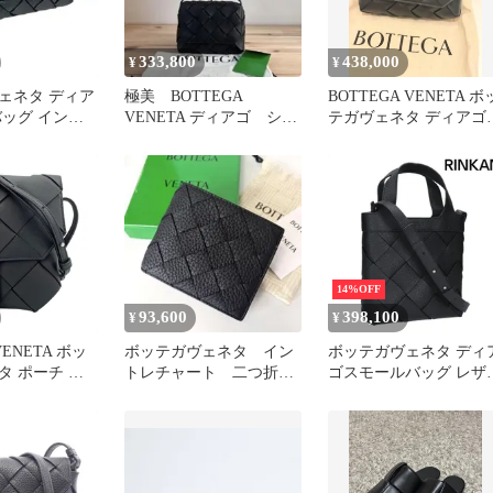
333,800
438,000
¥
¥
ェネタ ディア
極美 BOTTEGA
BOTTEGA VENETA ボ
バッグ イント
VENETA ディアゴ ショ
テガヴェネタ ディアゴ
 クロスボディ
ルダーバッグ ブラック
ショルダーバッグ
14%OFF
93,600
398,100
¥
¥
VENETA ボッ
ボッテガヴェネタ イン
ボッテガヴェネタ ディア
タ ポーチ レ
トレチャート 二つ折り
ゴスモールバッグ レザ
アゴ フォンポ
財布 レザー 黒 ブラ
ショルダーバッグ メン
】
ック メンズ