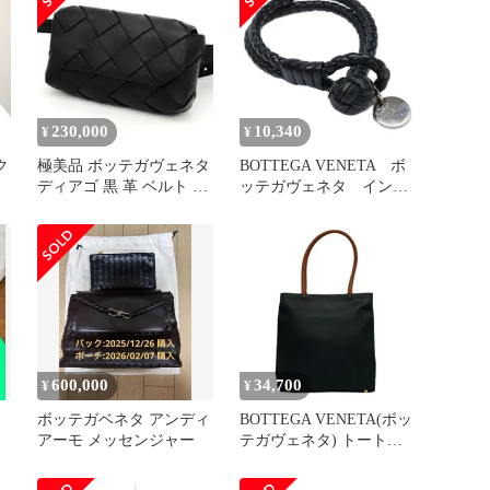
美品 バッグ
230,000
10,340
¥
¥
ク
極美品 ボッテガヴェネタ
BOTTEGA VENETA ボ
ディアゴ 黒 革 ベルト ウ
ッテガヴェネタ イント
エストバッグ マキシ
レチャート レザー
600,000
34,700
¥
¥
ボッテガベネタ アンディ
BOTTEGA VENETA(ボッ
アーモ メッセンジャー
テガヴェネタ) トートバ
ッグ - 黒×ブラウン レザ
ー