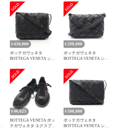
ッグ ボディバッグ
430,800
298,000
¥
¥
ボッテガヴェネタ
ボッテガヴェネタ
ョ
BOTTEGA VENETA ショ
BOTTEGA VENETA ショ
デ
ルダーバッグ DIAGO デ
ルダーバッグ スモール
3
ィアゴ 795637V56A18803
ディアゴ
ブラック レザー ディア
805745V4FV18803 ブラッ
メ
ゴクロスボディバッグ メ
ク レザー スモール ディ
ンズ 新品
アゴ レディース 新品
46,625
500,800
¥
¥
BOTTEGA VENETA ボッ
ボッテガヴェネタ
エ
テガヴェネタ エクスプロ
BOTTEGA VENETA ショ