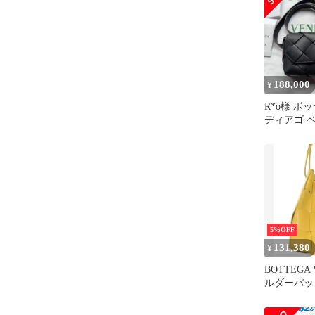
188,000
¥
R*o様 ボ
ディアゴ 
ショルダー
5%OFF
131,380
¥
BOTTEGA
ルダーバッ
【古着】【
無料】