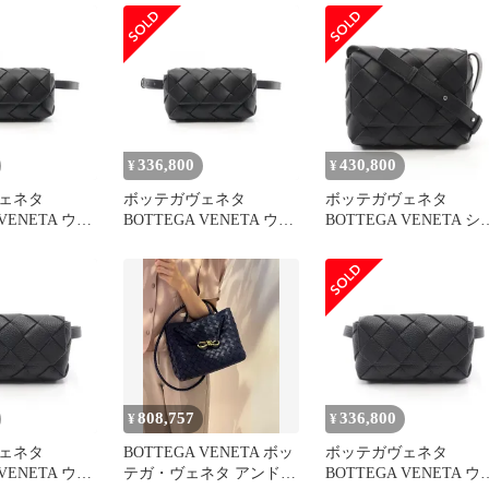
ラック レザー
グ
ークブラウン レザー
具
336,800
430,800
¥
¥
ェネタ
ボッテガヴェネタ
ボッテガヴェネタ
 VENETA ウエ
BOTTEGA VENETA ウエ
BOTTEGA VENETA シ
 ボディバッグ
ストバッグ ボディバッグ
ルダーバッグ DIAGO 
773V56A18803
DIAGO 805773V56A18803
ィアゴ 795637V56A1880
レザー ディア
ブラック レザー ディア
ブラック レザー ディア
バッグ メンズ
ゴ ベルトバッグ メンズ
ゴクロスボディバッグ 
新品
ンズ 新品
808,757
336,800
¥
¥
ェネタ
BOTTEGA VENETA ボッ
ボッテガヴェネタ
 VENETA ウエ
テガ・ヴェネタ アンドゥ
BOTTEGA VENETA ウ