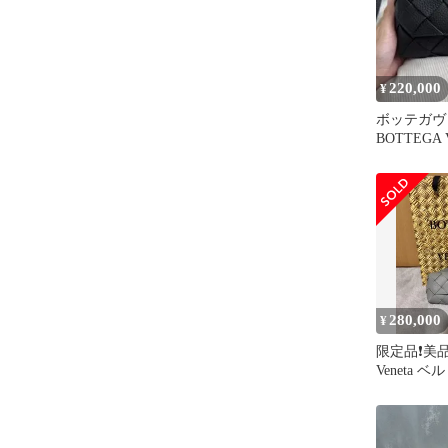
220,000
¥
ボッテガヴ
BOTTEGA
ストバック
トバック
280,000
¥
限定品❗️美品❗️
Veneta 