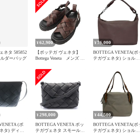
62,900
76,000
¥
¥
ネタ 585852
【ボッテガ ヴェネタ】
BOTTEGA VENETA(ボ
ショルダーバッグ
Bottega Veneta メンズ イ
テガヴェネタ) ショルダ
ントレチャート ラグスト
ーバッグ - パープル レ
ラップ レザーサンダル
ー
ブラウン 41 【中古】
【鑑定済・正規品保証】
192373
298,000
44,500
¥
¥
VENETA (ボ
BOTTEGA VENETA ボッ
BOTTEGA VENETA(ボ
ネタ) ディア
テガヴェネタ スモール
テガヴェネタ) ショルダ
ー ショルダー
ディアゴ ショルダーバッ
ーバッグ - ベージュ×ダ