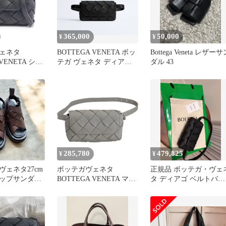
365,000
50,000
¥
¥
ェネタ
BOTTEGA VENETA ボッ
Bottega Veneta レザーサ
 VENETA ショ
テガ ヴェネタ ディアゴ
ダル 43
グ ディアゴ
ベルトバッグ 新品
レザー ディア
ダーバッグ メ
A
285,780
479,825
¥
¥
ヴェネタ27cm
ボッテガヴェネタ
正規品 ボッテガ・ヴェ
ップサンダ
BOTTEGA VENETA マキ
タ ディアゴ ベルトバッ
A 755129
シイントレチャート ディ
グ 出品
アゴノ レザー
R00512930P グレー レデ
ィース