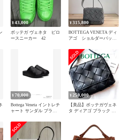
43,000
315,800
¥
¥
ン
ボッテガ ヴェネタ ピロ
BOTTEGA VENETA ディ
ースニーカー 42
アゴ ショルダーバッ
グ 美品 グレー色
70,000
250,000
¥
¥
ネ
Bottega Veneta イントレチ
【美品】ボッテガヴェネ
ャート サンダル ブラッ
タ ディアゴ ブラック イ
ク 41
ントレチャート クロスボ
ディ