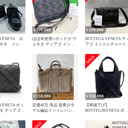
320,000
290,000
¥
¥
 VENETA ボ
ほぼ未使用⭐️ボッテガ ヴ
BOTTEGA VENETA デ
ネタ メン
ェネタ ディアゴ イント
アゴ イントレチャート
 ローカット
レチャート ショルダーバ
ショルダーバッグ 黒
ー ブラック
ッグ
約26.0〜
158,000
358,000
¥
¥
 VENETA ボッ
定価40万 美品 超希少モ
【再値下げ】
タ ディアゴ
デル編込イントレハンド
BOTTEGAVENETA ボ
バッグ
ル BOTTEGA VENETA
テガヴェネタ スモール
ディアゴ トートバッグ
ハンドバッグ 837364 レ