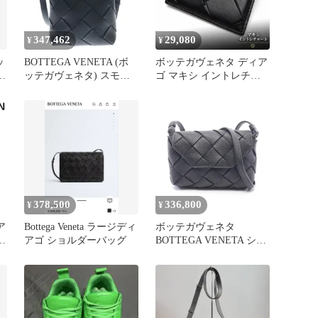
347,462
29,080
¥
¥
ッ
BOTTEGA VENETA (ボ
ボッテガヴェネタ ディア
ッテガヴェネタ) スモー
ゴ マキシ イントレチャ
ル ディアゴ レザーキル
ート カセット カードケ
ティング2WAYトートバ
ース 黒
ッグ ショルダーバック
ブラック
378,500
336,800
¥
¥
Bottega Veneta ラージディ
ボッテガヴェネタ
ー
アゴ ショルダーバッグ
BOTTEGA VENETA ショ
ズ
ルダーバッグ ディアゴ
ブラック レザー ディア
ゴ ショルダーバッグ メ
ンズ Used A