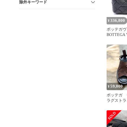
除外キーワード
336,800
¥
ボッテガヴ
BOTTEGA
ルダーバッ
ブラック 
ゴ ショル
ンズ Used 
59,000
¥
ボッテガ 
ラグストラ
ル BOTTEG