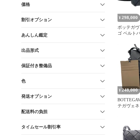
価格
298,000
¥
割引オプション
ボッテガヴ
ゴ ベルト
あんしん鑑定
レチャート
バッグ
出品形式
保証付き整備品
色
248,000
¥
発送オプション
BOTTEGA
テガヴェネ
配送料の負担
ザー ディ
ーチ【中古
タイムセール割引率