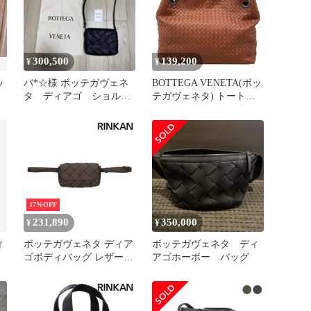
300,500
139,200
¥
¥
ッ
バ*☆様 ボッテガヴェネ
BOTTEGA VENETA(ボッ
タ ディアゴ ショルダ
テガヴェネタ) トートバ
ーバック
ッグ ガルダバッグ ダー
クブラウン レザー
17%OFF
231,890
350,000
¥
¥
ィ
ボッテガヴェネタ ディア
ボッテガヴェネタ ディ
ゴボディバッグ レザーウ
アゴホーボー バッグ
エストバッグ メンズ