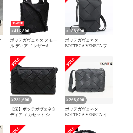
5%OFF
416,800
188,000
¥
¥
ィ
ボッテガヴェネタ スモー
ボッテガヴェネタ
ル ディアゴ レザーキル
BOTTEGA VENETA フォ
ティング2WAYトートバ
ンケース DIAGO PHONE
ッグ メンズ
POUCH [ディアゴ フォン
ポーチ] メンズ レディー
ス 817827 V5AJ2
281,600
268,000
¥
¥
【栄】ボッテガヴェネタ
ボッテガヴェネタ
ッ
ディアゴ カセット ショ
BOTTEGA VENETA イン
ルダーバッグ
トレチャート ディアゴ
837112V4FV18803 ブラッ
795637V56A18803 スムー
ク シルバー金具
スレザー ブラック 極上