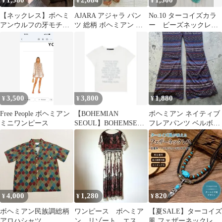
1,580
2,084
1,500
¥
¥
¥
【ネックレス】ボヘミ
AJARA アジャラ パン
No.10 ターコイズカラ
アンウルフの牙モチー
ツ 総柄 ボヘミアン エ
ー ビーズネックレ
フレディースメンズ個
スニック 【F2-5828】
ス ボヘミアン エス
性サーファーa026
ニック アジアン
3,500
3,800
1,880
¥
¥
¥
Free People ボヘミアン
【BOHEMIAN
ボヘミアン ネイティブ
ミニワンピース
SEOUL】BOHEMSEO
フレアパンツ ベルボト
Tシャツ
ム エスニックヒッピー
フェス
4,000
1,280
820
¥
¥
¥
ボヘミアン民族調総柄
ワンピース ボヘミア
【夏SALE】ターコイズ
アロハシャツ
ン リゾート エスニ
風 フェザーネックレス