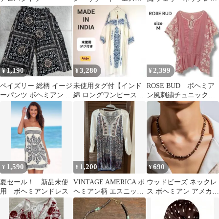
ック タイ
エスニック ボヘミアン
1,190
3,280
2,399
¥
¥
¥
ペイズリー 総柄 イージ
未使用タグ付【インド
ROSE BUD ボヘミア
ーパンツ ボヘミアン エ
綿 ロングワンピース】
ン風刺繍チュニックブ
スニック ブラック 黒 L
ボヘミアン 花柄 ナチュ
ラウス Ｍ レッド
ラル N247
透け感 綿
1,590
1,200
690
¥
¥
¥
夏セール！ 新品未使
VINTAGE AMERICA ボ
ウッドビーズ ネックレ
用 ボヘミアンドレス
ヘミアン柄 エスニック
ス ボヘミアン アメカジ
チュニック
サーフ系 男女兼用