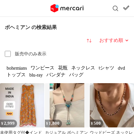
ボヘミアン の検索結果
並び替え
販売中のみ表示
ワンピース
花瓶
ネックレス
tシャツ
bohemians
dvd
トップス
バンダナ
バッグ
blu-ray
2,999
1,800
500
¥
¥
¥
未使用タグ付◆インド
カジュアル ボヘミアン
ウッドビーズ ネックレ