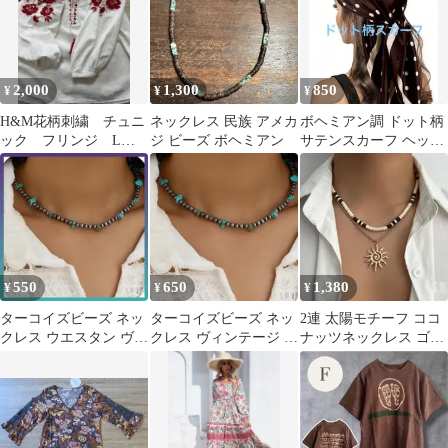
2,000
1,300
850
¥
¥
¥
H&M花柄刺繍 チュニ
ネックレス 民族 アメカ
ボヘミアン調 ドット柄
ック フリンジ Lサ
ジ ビーズ ボヘミアン
サテンスカーフ ヘッド
イズ ボヘミアントッ
スカーフ 海外
プス
550
650
1,380
¥
¥
¥
ターコイズビーズ ネッ
ターコイズビーズ ネッ
2連 太陽モチーフ ココ
クレス ウエスタン ヴィ
クレス ヴィンテージ ウ
ナッツネックレス ゴー
ンテージ ユニセックス
エスタン ボヘミアン ユ
ルド サーフ系 y2k ボヘ
ボヘミアン
ニセックス
ミアン