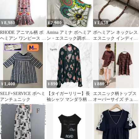
8,980
2,980
1,150
¥
¥
¥
RHODE アニマル柄 ボ
Amina アミナ ボヘミア
ボヘミアン ネックレス
ヘミアン ワンピース ド
ン・エスニック調ポン
エスニック インディア
レス エスニック 花柄
チョ風変形チュニッ
ンジュエリー ナバホ族
レトロ
ク F
古着 韓国
1,400
890
880
¥
¥
¥
SELF+SERVICE ボヘミ
【タイガーリリー】長
エスニック柄トップス
アンチュニック
袖シャツ マンダラ柄 ボ
オーバーサイズ チュニ
ウタイ 総柄 ボヘミアン
ック ボヘミアン リゾー
エスニック
トファッション