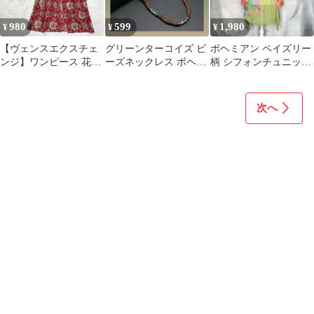
980
599
1,980
¥
¥
¥
【ヴェンスエクスチェ
グリーンターコイズ ビ
ボヘミアン ペイズリー
ンジ】ワンピース 花柄
ーズネックレス ボヘミ
柄 シフォンチュニック
チュニック ボヘミアン
アン エスニック サント
Y2K ラップドレス ダン
総柄 レッド
ドミンゴ族
ス 衣装
次へ