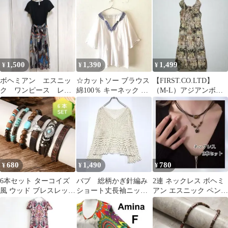
ミアン
1,500
1,390
1,499
¥
¥
¥
ボヘミアン エスニッ
☆カットソー ブラウス
【FIRST.CO.LTD】
ク ワンピース レデ
綿100％ キーネック エ
（M-L）アジアンボヘ
ィース М 黒 シース
スニック ボヘミアン
ミアンテイストロング
ルー 半袖
LL
ワンピース
680
1,490
780
¥
¥
¥
6本セット ターコイズ
バブ 総柄かぎ針編み
2連 ネックレス ボヘミ
風 ウッド ブレスレット
ショート丈長袖ニット
アン エスニック ペンダ
メンズ ボヘミアン アメ
ボヘミアン オフホワイ
ント ブラウン チョーカ
カジ
ト カジュアル
ー