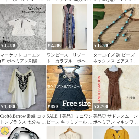
ッキングデザイン
風 刺繍 インド綿風 ボ
ンピース ボヘミアン
ヘミアン
1,180
2,300
1,180
¥
¥
¥
マーケット コーエン
ワンピース リゾー
ターコイズ 調 ビーズ
(F) ボヘミアン刺繍 イ
ト カラフル ボヘミ
ネックレス ピアス 2点
ンド製 ブラウス 綿
アン BOHO
セット ボヘミアン イベ
100%
ント
1,380
850
2,700
¥
¥
¥
Croft&Barrow 刺繍 コッ
SALE【美品】ミニワン
美品♡ サドレスムーン
トンブラウス 七分袖 ボ
ピース キャミソール ボ
ボヘミアン マキシワン
ヘミアン S
ヘミアン Ｆサイズ
ピース オフショル リゾ
ート