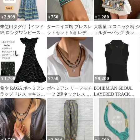
2,999
750
1,280
¥
¥
¥
未使用タグ付【インド
ターコイズ風 ブレスレ
大容量 エスニック柄 シ
綿 ロングワンピース】
ットセット 5連 レディ
ョルダーバッグ タッセ
エスニック ボヘミアン
ース ボヘミアン
ル付き ボヘミアン 韓国
No243
1,700
750
9,200
¥
¥
¥
希少 RAGA ボヘミアン
ボヘミアン リーフモチ
BOHEMIAN SEOUL
ラップドレス マキシ丈
ーフ 2連ネックレス ア
LAYERED TRACK
シフォンワンピース L
ジアン ウッドビーズ エ
TANK TOP
スニック