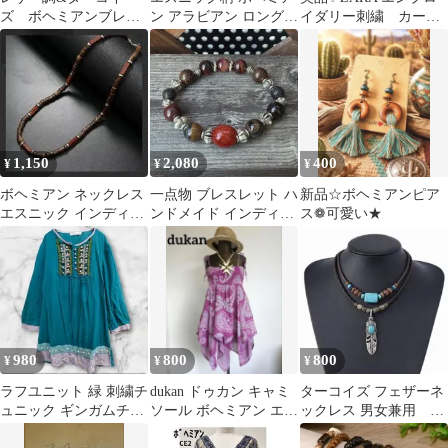
ズ ボヘミアンブレス
ン アラビアン ロングワ
イダリー刺繍 カーデ
レット 重ね付け ta
ンピース
ィガン ボヘミアンブ
ラウス
1,150
2,080
400
¥
¥
¥
ボヘミアン ネックレス
一点物 ブレスレット ハ
新品☆ボヘミアンピア
エスニック インディア
ンドメイド インディア
ス❁︎可愛い★
ンジュエリー ヴィンテ
ンジュエリーアメカジ
ージ
ボヘミアン
980
800
800
¥
¥
¥
ラフユニット 緑 刺繍チ
dukan ドゥカン キャミ
ターコイズ フェザーネ
ュニック ギンガムチェ
ソール ボヘミアン エス
ックレス 男女兼用 ボ
ック エスニック ボヘミ
ニック リゾート Y2K
ヘミアン ナバホ風 イン