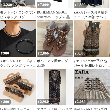
3,280
7,000
1,399
¥
¥
¥
モノトーン ロングワン
BOHEMIAN SEOUL
ZARA レース付き袖チ
ピ Vネック リゾート ボ
bohemseo トップス 黒
ュニック 半袖 ボヘミア
ヘミアン 春 夏 体型カ
ン エスニック
バー
980
2,800
3,300
¥
¥
¥
⭐️オシャレ⭐️ビーズネッ
ボヘミアン風サンダ
y2k 00s Archive平成 森
クレス メンズ マットブ
ル/39
ガール 昭和レトロ ボヘ
ラック ボヘミアン エス
ミアンチュニック
ニック
800
2,980
2,080
¥
¥
¥
レザー調&ターコイ
エスニック柄 ボヘミア
美品✨ZARA エンブロ