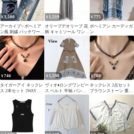
3,500
1,519
775
¥
¥
¥
アーカイブ✨ボヘミア
オリーブデオリーブ 花
ボヘミアン カーディガ
ン風 刺繍 パッチワーク
柄 キャミソール ワンピ
ン
デニム L ダブルウエス
ース レース ボヘミアン
ト y2k
レトロ
746
1,590
780
¥
¥
¥
タイガーアイ ネックレ
ヴィオ♦︎ロングワンピー
ネックレス 2点セット
ス 2本セット 3WAY 重
ス ベルト 半袖 バンド
ブラウンストーン 重ね
ね付け 韓国 ボヘミアン
カラー ブラウン ボヘミ
付け エスニック ボヘミ
アン
アン