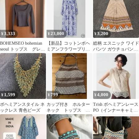
3,333
23,000
3,200
¥
¥
¥
BOHEMSEO bohemian
【新品】コットンボヘ
総柄 エスニック ワイド
seoul トップス グレ
ミアンフラワープリン
パンツ ガウチョパンツ
ー チャコール
トドレス パープル
ボヘミアン vintage
1,599
799
4,000
¥
¥
¥
ボヘミアンスタイル ネ
カップ付き ホルター
Trish ボヘミアンレース
ックレス 青色ビーズ
ネック トップス ア
PO（インナーキャミ付
ジアン ボヘミアン
き）
平成 y2k