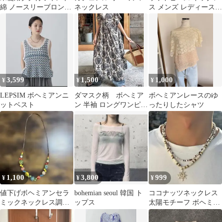
綿 ノースリーブロング
ネックレス
ス メンズ レディース
ワンピース ボヘミアン
ボヘミアン アメカジ
オレンジ N1
3,599
1,500
1,000
¥
¥
¥
LEPSIM ボヘミアンニ
ダマスク柄 ボヘミア
ボヘミアンレースのゆ
ットベスト
ン 半袖 ロングワンピー
ったりしたシャツ
ス 前開き 2way
1,100
3,800
999
¥
¥
¥
値下げボヘミアンセラ
bohemian seoul 韓国 ト
ココナッツネックレス
ミックネックレス調節
ップス
太陽モチーフ ボヘミア
可能
ン 韓国 y2k ゴールド