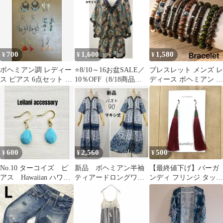
アン M
ディアン
700
1,600
1,580
¥
¥
¥
ボヘミアン調 レディー
⭐8/10～16お盆SALE／
ブレスレット メンズ レ
ス ピアス 6点セット エ
10％OFF（8/18商品発
ディース ボヘミアン ア
スニック
送）⭐【美品★】ボヘ
ジアン まとめ売り ウッ
ミアン チュニック ワー
ドビーズ
ルド CE2 ビーズ スパ
ンコール ペイズリー柄
ドルマン
600
2,560
500
¥
¥
¥
No.10 ターコイズ ピ
新品 ボヘミアン半袖
【最終値下げ】バーガ
アス Hawaiian ハワ
ティアードロングワン
ンディ フリンジ タッセ
イ ボヘミアン エス
ピース マキシ丈 ブ
ル ピアス ボヘミアン
ニック
ルー 羽織り 花柄
美品