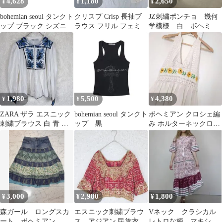
4,628
1,180
2,650
¥
¥
¥
bohemian seoul タンクト
クリスプ Crisp 長袖ブ
JZ刺繍ポンチョ 幾何
ップ ブラック シズニル
ラウス フリル フェミニ
学模様 白 ボヘミア
ック 黒 韓国
ン ショート丈 ボヘミア
ン フェミニンカジュ
ン
アル M
1,980
5,500
4,380
¥
¥
¥
ZARA ザラ エスニック
bohemian seoul タンクト
ボヘミアン クロシェ編
刺繍ブラウス 白 青 ボ
ップ 黒
み ホルターネックロン
ヘミアン インド製 S
グワンピース ひまわり
刺繍 ゆったり
3,000
2,980
1,800
¥
¥
¥
森ガール ロングスカ
エスニック刺繍ブラウ
Vネック クラシカル
ート ボヘミアン ド
ス アジアン 民族衣装
レトロな柄 マキシワ