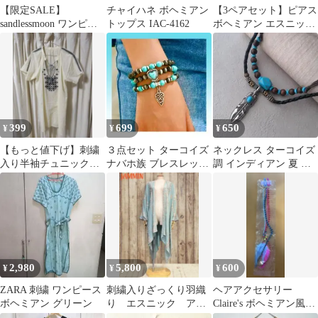
【限定SALE】
チャイハネ ボヘミアン
【3ペアセット】ピアス
sandlessmoon ワンピー
トップス IAC-4162
ボヘミアン エスニック
ス ボヘミアン
レトロ 民族系
399
699
650
¥
¥
¥
【もっと値下げ】刺繍
３点セット ターコイズ
ネックレス ターコイズ
入り半袖チュニック
ナバホ族 ブレスレット
調 インディアン 夏 レ
ボヘミアン
ボヘミアン ジュエリー
ディース メンズ 海 ボ
アメカジ
ヘミアン
2,980
5,800
600
¥
¥
¥
ZARA 刺繍 ワンピース
刺繍入りざっくり羽織
ヘアアクセサリー
ボヘミアン グリーン
り エスニック アジ
Claire's ボヘミアン風
アン ヒッピー ボヘ
羽 ダンス