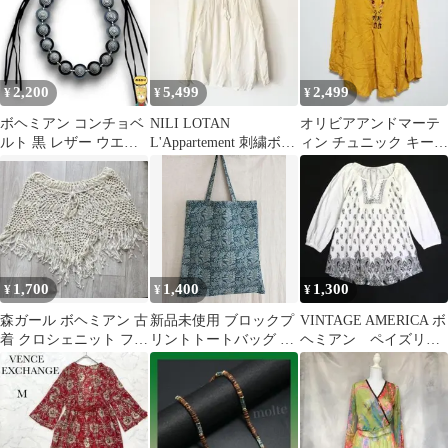
2,200
5,499
2,499
¥
¥
¥
ボヘミアン コンチョベ
NILI LOTAN
オリビアアンドマーテ
ルト 黒 レザー ウエス
L'Appartement 刺繍ボヘ
ィン チュニック キーネ
タン フリンジ 紐ベルト
ミアンブラウス
ック 刺繍 花柄 M 黄 ボ
Y2K
ヘミアン
1,700
1,400
1,300
¥
¥
¥
森ガール ボヘミアン 古
新品未使用 ブロックプ
VINTAGE AMERICA ボ
着 クロシェニット フリ
リントトートバッグ イ
ヘミアン ペイズリー
ンジポンチョ
ンド 綿100% ボヘミア
柄 刺繍 ブラウス 七分
ン
袖