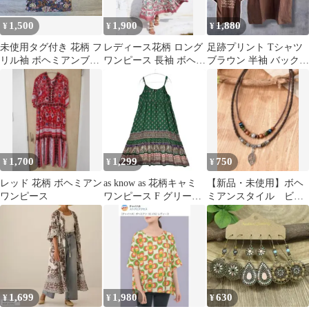
1,500
1,900
1,880
¥
¥
¥
未使用タグ付き 花柄 フ
レディース花柄 ロング
足跡プリント Tシャツ
リル袖 ボヘミアンブラ
ワンピース 長袖 ボヘミ
ブラウン 半袖 バックプ
ウス サイズS
アン 韓国 Lサイズ
リント ボヘミアン エス
ニック
1,700
1,299
750
¥
¥
¥
レッド 花柄 ボヘミアン
as know as 花柄キャミ
【新品・未使用】ボヘ
ワンピース
ワンピース F グリーン
ミアンスタイル ビー
ペイズリー ボヘミアン
ズ 2連ネックレス ペ
ンダント
1,699
1,980
630
¥
¥
¥