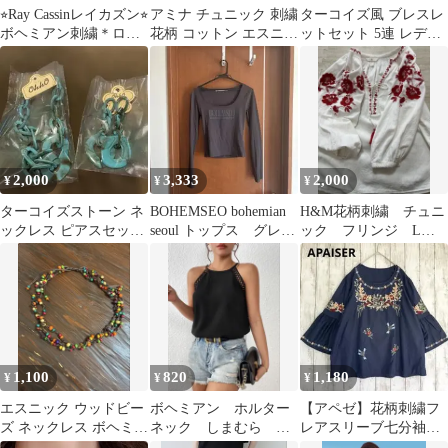
⭐︎Ray Cassinレイカズン⭐︎
アミナ チュニック 刺繍
ターコイズ風 ブレスレ
ボヘミアン刺繍＊ロン
花柄 コットン エスニッ
ットセット 5連 レディ
グワンピース
ク ゆったり 白 ボヘミ
ース ボヘミアン
アン
2,000
3,333
2,000
¥
¥
¥
ターコイズストーン ネ
BOHEMSEO bohemian
H&M花柄刺繍 チュニ
ックレス ピアスセット
seoul トップス グレ
ック フリンジ Lサ
ボヘミアン風
ー チャコール
イズ ボヘミアントッ
プス
1,100
820
1,180
¥
¥
¥
エスニック ウッドビー
ボヘミアン ホルター
【アペゼ】花柄刺繍フ
ズ ネックレス ボヘミア
ネック しまむら
レアスリーブ七分袖ブ
ン アジアン カラフル
fashion nova アレミティ
ラウス ネイビー M～