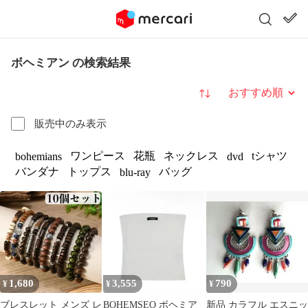
ボヘミアン の検索結果
並び替え
販売中のみ表示
ワンピース
花瓶
ネックレス
tシャツ
bohemians
dvd
バンダナ
トップス
バッグ
blu-ray
1,680
3,555
790
¥
¥
¥
ブレスレット メンズ レ
BOHEMSEO ボヘミア
新品 カラフル エスニッ