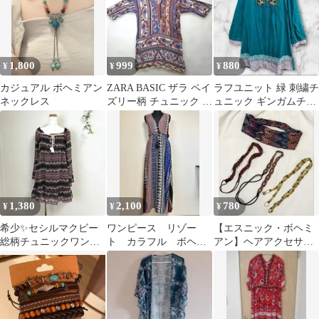
1,800
999
880
¥
¥
¥
カジュアル ボヘミアン
ZARA BASIC ザラ ペイ
ラフユニット 緑 刺繍チ
ネックレス
ズリー柄 チュニック ワ
ュニック ギンガムチェ
ンピース M ボヘミアン
ック エスニック ボヘミ
アン M
1,380
2,100
780
¥
¥
¥
希少✨セシルマクビー
ワンピース リゾー
【エスニック・ボヘミ
総柄チュニックワンピ
ト カラフル ボヘミ
アン】ヘアアクセサリ
ース M ボヘミアン ポ
アン BOHO
ー、ネックレス 4点セ
ンポン
ット まとめ売り