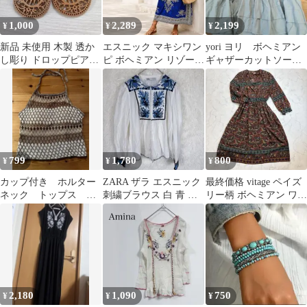
1,000
2,289
2,199
¥
¥
¥
新品 未使用 木製 透か
エスニック マキシワン
yori ヨリ ボヘミアン
し彫り ドロップピアス
ピ ボヘミアン リゾート
ギャザーカットソー
エスニック ボヘミアン
Vネック ゆったり 体型
ペプラム
カバー
799
1,780
800
¥
¥
¥
カップ付き ホルター
ZARA ザラ エスニック
最終価格 vitage ペイズ
ネック トップス ア
刺繍ブラウス 白 青 ボ
リー柄 ボヘミアン ワン
ジアン ボヘミアン
ヘミアン インド製 S
ピース 総柄 レトロ 長
平成 y2k
袖
2,180
1,090
750
¥
¥
¥