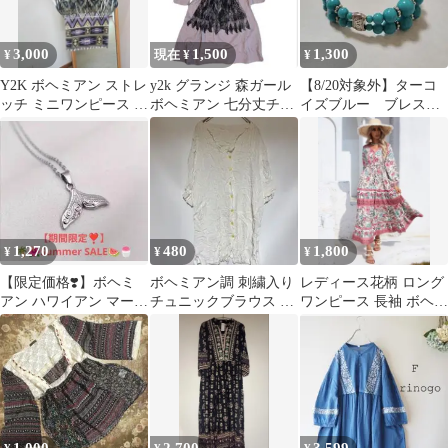
3,000
1,500
1,300
¥
現在 ¥
¥
Y2K ボヘミアン ストレ
y2k グランジ 森ガール
【8/20対象外】ターコ
ッチ ミニワンピース ラ
ボヘミアン 七分丈チュ
イズブルー ブレスレ
インストーン付き(S)
ニック
ット 二重 シルバー
カラーボヘミアン
1,270
480
1,800
¥
¥
¥
【限定価格❣️】ボヘミ
ボヘミアン調 刺繍入り
レディース花柄 ロング
アン ハワイアン マーメ
チュニックブラウス ホ
ワンピース 長袖 ボヘミ
イドテール ネックレス
ワイト 白 シワ加工 Vネ
アン 韓国 Lサイズ
ック