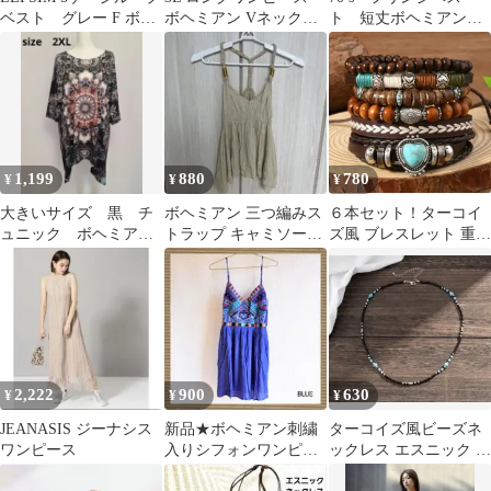
ベスト グレー F ボヘ
ボヘミアン Vネック
ト 短丈ボヘミアンカ
ミアン
リネン 綿麻 半袖
ウボーイ アメカジグ
マキシ b1
ランジ
1,199
880
780
¥
¥
¥
大きいサイズ 黒 チ
ボヘミアン 三つ編みス
６本セット！ターコイ
ュニック ボヘミアン
トラップ キャミソール
ズ風 ブレスレット 重ね
エスニック アジアン
チュニック ベージュ フ
付け ボヘミアン おしゃ
Tシャツ
リー
れ 男女兼用
2,222
900
630
¥
¥
¥
JEANASIS ジーナシス
新品★ボヘミアン刺繍
ターコイズ風ビーズネ
ワンピース
入りシフォンワンピー
ックレス エスニック ボ
ス（ブルー）
ヘミアン インディアン