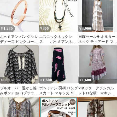
韓国 y2k
1,280
800
3,900
¥
¥
¥
ボヘミアン バングル レ
エスニックネックレ
日曜セール✺ ホルター
ディース ピンクゴール
ス ボヘミアンネッ
ネック ティアード マキ
ド シンプル エレガント
クレス メンズネック
シワンピース ドレス ボ
レス インディアン
ヘミアン
680
1,800
1,600
¥
¥
¥
プルオーバー透かし編
ボヘミアン 羽柄 ロング
Vネック クラシカル
みポンチョ(F)ブラウ
スカート マキシ丈 M
レトロな柄 マキシワ
ン フリンジボヘミア
黒 ブラック フレアスカ
ンピース ボヘミアン
ン風
ート