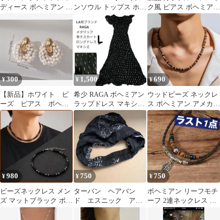
ディース ボヘミアン ア
ンソウル トップス ホワ
ク風 ピアス ボヘミアン
ジアン まとめ売り ウッ
イト チューブトップ シ
個性的新品✨
ドビーズ
ズニ
300
1,500
690
¥
¥
¥
【新品】ホワイト ビ
希少 RAGA ボヘミアン
ウッドビーズ ネックレ
ーズ ピアス ボヘミ
ラップドレス マキシ丈
ス ボヘミアン アメカジ
アン エスニック
シフォンワンピース L
サーフ系 男女兼用
夏 ゴールド
980
750
750
¥
¥
¥
ビーズネックレス メン
ターバン ヘアバン
ボヘミアン リーフモチ
ズ マットブラック ボヘ
ド エスニック アジ
ーフ 2連ネックレス ア
ミアン エスニック 韓国
アン ボヘミアン
ジアン ウッドビーズ エ
スニック