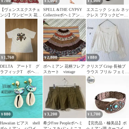
780
5,000
1,000
¥
¥
¥
【ヴェンスエクスチェ
SPELL &THE GYPSY
エスニック シェル ネッ
ンジ】ワンピース 花柄
Collectiveボヘミアン柄
クレス ブラックビーズ
チュニック ボヘミアン
ジャンプスーツ
ボヘミアン アジアン リ
総柄 レッド
ゾート
1,760
2,800
880
¥
¥
¥
DELTA アートT グ
ボヘミアン 花柄フレア
クリスプ Crisp 長袖ブ
ラフィックT ボヘミ
スカート vintage
ラウス フリル フェミニ
アン ネイティブ 水
ン ショート丈 ボヘミア
彩画風 動物 花
ン
880
3,200
1,700
¥
¥
¥
Hawaiian ピアス shell
希少Free Peopleボヘミ
【完売品・極美品】ボ
ボヘミアン ハワイ
アン スカパン ミニスカ
ヘミアン調 ターコイズ