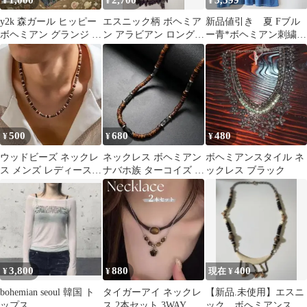
1,000
2,700
3,599
¥
¥
¥
y2k 森ガール ヒッピー
エスニック柄 ボヘミア
新品値引き 夏 Fブル
ボヘミアン グランジ エ
ン アラビアン ロングワ
ー青*ボヘミアン刺繍薄
スニック チュニック
ンピース
地コットンゆったりブ
ラウス
500
680
480
¥
¥
¥
ウッドビーズ ネックレ
ネックレス ボヘミアン
ボヘミアンスタイル ネ
ス メンズ レディース
ナバホ族 ターコイズ チ
ックレス ブラック
ボヘミアン アメカジ
ョーカー エスニック
3,800
880
400
¥
¥
現在 ¥
bohemian seoul 韓国 ト
タイガーアイ ネックレ
【新品.未使用】エスニ
ップス
ス 2本セット 3WAY ブ
ック ボヘミアンスタ