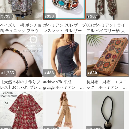
799
990
907
¥
¥
¥
ペイズリー柄 ポンチョ
ボヘミアン PUレザーブ
00s ボヘミアントライ
風 チュニック ブラウス
レスレット PUレザー×
アル ペイズリー柄 大判
ボヘミアン 平成 y2k
ターコイズ風 多層デザ
ストール ショールアー
イン
カイブ
1,255
488
850
¥
¥
¥
【天然木材の手作りブ
archive y2k 平成
長財布 財布 エスニ
レス】おしゃれ ブレス
grunge ボヘミアン ワ
ック ボヘミアン
レット メンズ レディー
ンショルダー
花 カラフル コル
ス バングル NEK 天然
ク風 タイル調 人気
木材 ボヘミアン風 スピ
リチュアル エネルギー
アクセサリー プレゼン
ト ギフト 7986659