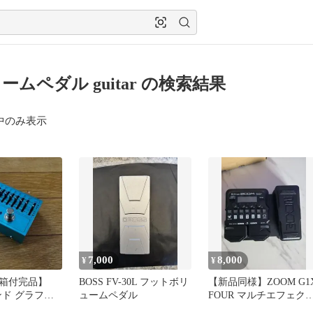
ームペダル guitar の検索結果
中のみ表示
7,000
8,000
¥
¥
箱付完品】
BOSS FV-30L フットボリ
【新品同様】ZOOM G1
バンド グラフィ
ュームペダル
FOUR マルチエフェク
イザー
ー エクスプレッション