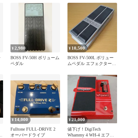
2,980
10,500
¥
¥
ー
BOSS FV-50H ボリューム
BOSS FV-500L ボリュー
ペダル
ムペダル エフェクター
エレキギター
14,000
21,000
¥
¥
Fulltone FULL-DRIVE 2
値下げ！DigiTech
ペ
オーバードライブ
Whammy 4 WH-4 エフェ