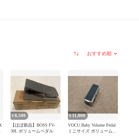
並び替え
8,500
11,000
¥
¥
X
【ほぼ新品】BOSS FV-
VOCU Baby Volume Pedal
タ
30L ボリュームペダル
ミニサイズ ボリュームペ
ダル