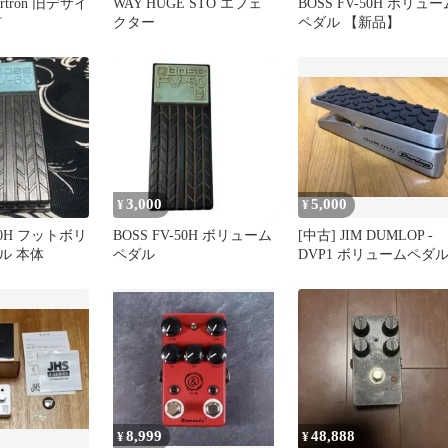
ortron 旧デザイ
WAY HUGE STO エフェ
BOSS FV-50H ボリュー
有
クター
ペダル 【新品】
3,000
5,000
¥
¥
-50H フットボリ
BOSS FV-50H ボリューム
[中古] JIM DUMLOP -
ル 本体
ペダル
DVP1 ボリュームペダ
8,999
48,888
¥
¥