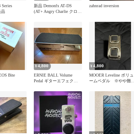
 Series
新品 Demonfx AT-DS
zahnrad inversion
 美品
(AT+ Angry Charlie クロー
ン
4,800
4,800
¥
¥
OS Bite
ERNIE BALL Volume
MOOER Leveline ボリュ
Pedal ギターエフェクタ
ームペダル ※やや難
ー
り