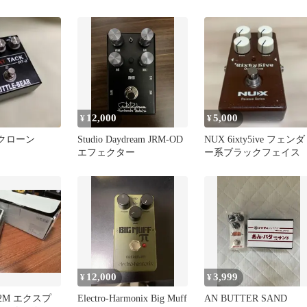
ダル 箱付
12,000
5,000
¥
¥
T クローン
Studio Daydream JRM-OD
NUX 6ixty5ive フェンダ
エフェクター
ー系ブラックフェイス
12,000
3,999
¥
¥
02M エクスプ
Electro-Harmonix Big Muff
AN BUTTER SAND