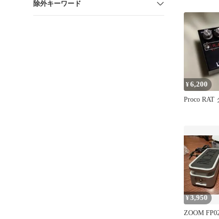
除外キーワード
6,200
¥
Proco RA
3,950
¥
ZOOM FP