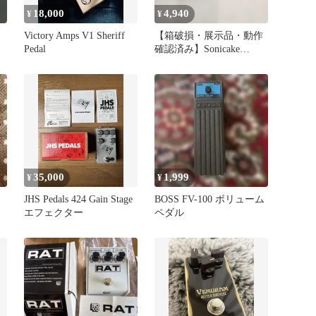
18,000
4,940
¥
¥
Victory Amps V1 Sheriff
【箱破損・展示品・動作
Pedal
確認済み】Sonicake
VolWah ワウ／ボリューム
ペダル
35,000
1,999
¥
¥
JHS Pedals 424 Gain Stage
BOSS FV-100 ボリューム
】
エフェクター
ペダル