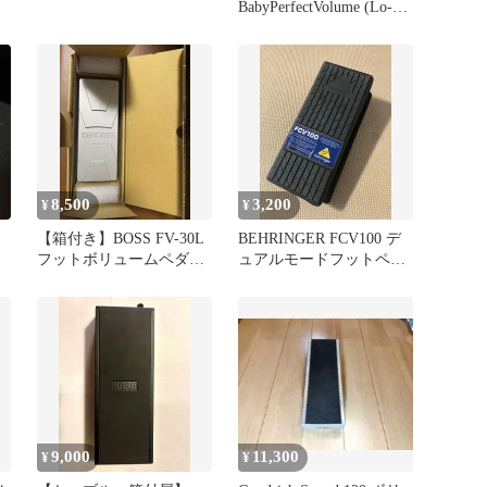
BabyPerfectVolume (Lo-
imp)
8,500
3,200
¥
¥
【箱付き】BOSS FV-30L
BEHRINGER FCV100 デ
フットボリュームペダル
ュアルモードフットペダ
本体
ル ベリンガー
9,000
11,300
¥
¥