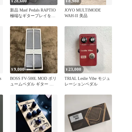
28,600
8,980
¥
¥
新品 Masf Pedals RAPTIO
JOYO MULTIMODE
極端なギタープレイを目
WAH-II 美品
的としたグリッチ／ホー
ルド エフェクトペダル
9,000
23,000
¥
¥
s
BOSS FV-500L MOD ボリ
TRIAL Leslie Vibe モジュ
ュームペダル ギター ベ
レーションペダル
ース エフェクター