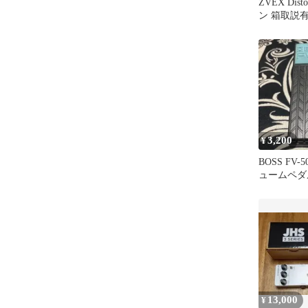
ZVEX Dist
ン 箱取説
3,200
¥
BOSS FV
ュームペダ
13,000
¥