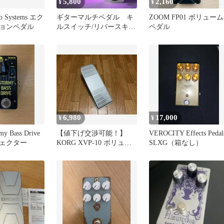
5,800
2,160
¥
¥
dio Systems エク
ギターマルチペダル キ
ZOOM FP01 ボリューム
ョンペダル
ルスイッチ/リバースキ
ペダル
ル/ミュート/タップスイ
ッチ
6,980
17,000
¥
¥
my Bass Drive
【値下げ交渉可能！】
VEROCITY Effects Pedal
ェクター
KORG XVP-10 ボリュー
SLXG（箱なし）
ムペダル