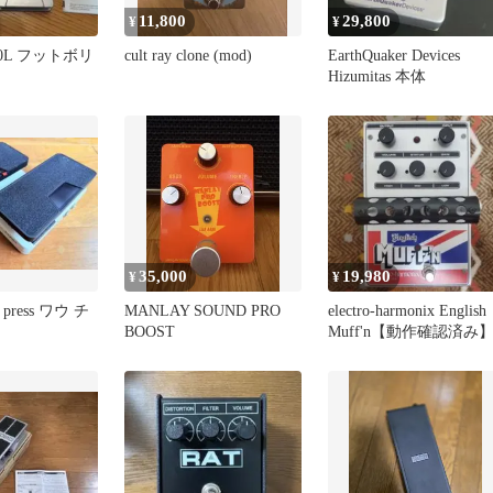
11,800
29,800
¥
¥
-30L フットボリ
cult ray clone (mod)
EarthQuaker Devices
Hizumitas 本体
35,000
19,980
¥
¥
er press ワウ チ
MANLAY SOUND PRO
electro-harmonix English
BOOST
Muff'n【動作確認済み