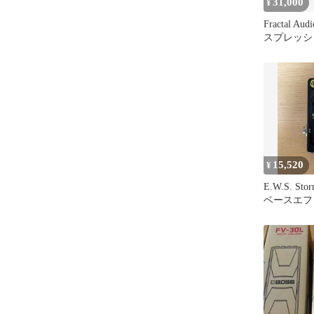
31,000
¥
Fractal Au
スプレッシ
15,520
¥
E.W.S. Stor
ベースエフ