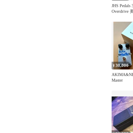
JHS Pedals 3
Overdrive
30,000
¥
AKIMA&NE
Master