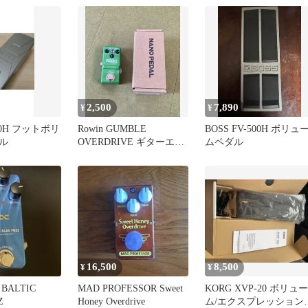
2,500
7,890
¥
¥
-30H フットボリ
Rowin GUMBLE
BOSS FV-500H ボリュ
ル
OVERDRIVE ギターエフ
ムペダル
ェクター
16,500
8,500
¥
¥
l BALTIC
MAD PROFESSOR Sweet
KORG XVP-20 ボリュー
Z
Honey Overdrive
ム/エクスプレッション