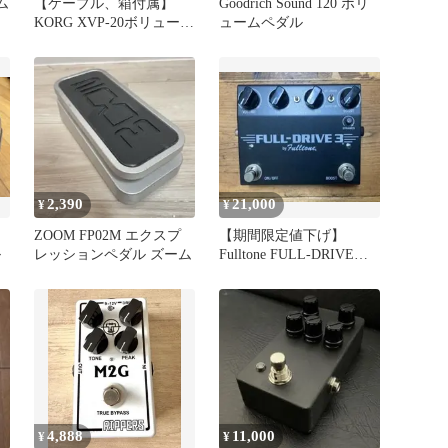
ム
【ケーブル、箱付属】
Goodrich Sound 120 ボリ
KORG XVP-20ボリューム
ュームペダル
エクスプレッションペダ
ル
2,390
21,000
¥
¥
⁠ZOOM FP02M エクスプ
【期間限定値下げ】
ル
レッションペダル ズーム⁠
Fulltone FULL-DRIVE
3【即発送】
4,888
11,000
¥
¥