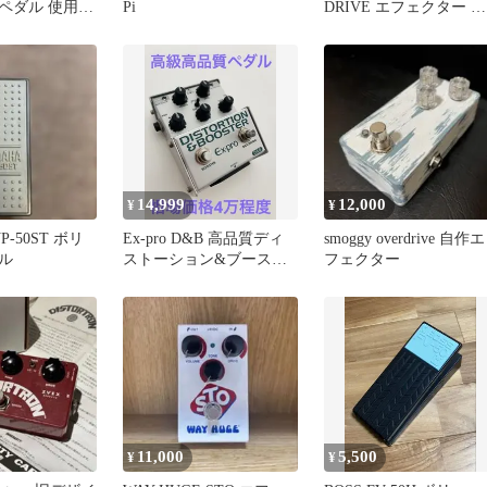
ペダル 使用は
Pi
DRIVE エフェクター 箱
 新品同様
付き
14,999
12,000
¥
¥
P-50ST ボリ
Ex-pro D&B 高品質ディ
smoggy overdrive 自作エ
ル
ストーション&ブースタ
フェクター
ー エフェクターペダル
11,000
5,500
¥
¥