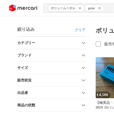
ンツにスキップ
ボリュームペダル
guitar
絞り込み
ボリュ
クリア
カテゴリー
販売
ブランド
サイズ
販売状況
出品者
4,500
¥
【極美品・
商品の状態
IRIN 10
ックイコラ