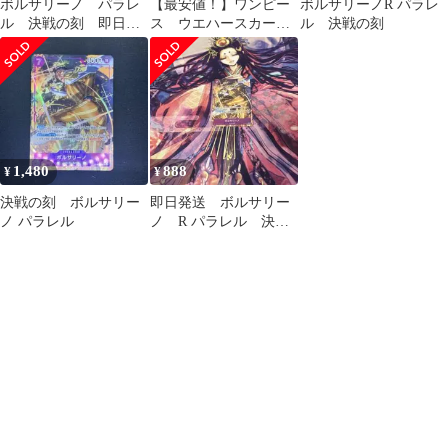
ボルサリーノ パラレ
【最安値！】ワンピー
ボルサリーノR パラレ
ル 決戦の刻 即日発
ス ウエハースカー
ル 決戦の刻
送
ド 三大将 赤犬、青
雉、黄猿 未開封
1,480
888
¥
¥
決戦の刻 ボルサリー
即日発送 ボルサリー
ノ パラレル
ノ R パラレル 決戦
の刻 OP16-073