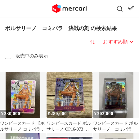
ボルサリーノ コミパラ 決戦の刻 の検索結果
並び替え
販売中のみ表示
230,000
280,000
302,000
¥
¥
¥
ワンピースカード 【ボ
ワンピースカード ボル
ワンピースカード ボル
ルサリーノ コミパラ】
サリーノ OP16-073 決
サリーノ コミパラ
決戦の刻 美品
戦の刻