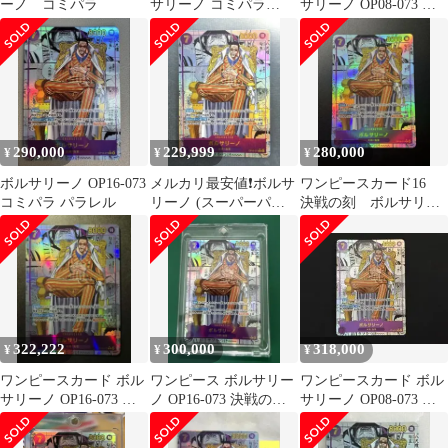
ーノ コミパラ
サリーノ コミパラ
サリーノ OP08-073 コ
OP16-073 決戦の刻 自
ミパラ
引き 美品
290,000
229,999
280,000
¥
¥
¥
ボルサリーノ OP16-073
メルカリ最安値❗️ボルサ
ワンピースカード16
コミパラ パラレル
リーノ (スーパーパラ
決戦の刻 ボルサリー
レル(コミパラ)) OP16-
ノ(OP16-073)コミック
073
パラレル
322,222
300,000
318,000
¥
¥
¥
ワンピースカード ボル
ワンピース ボルサリー
ワンピースカード ボル
サリーノ OP16-073 コ
ノ OP16-073 決戦の刻
サリーノ OP08-073 コ
ミパラ 決戦の刻
コミックパラレル
ミパラ