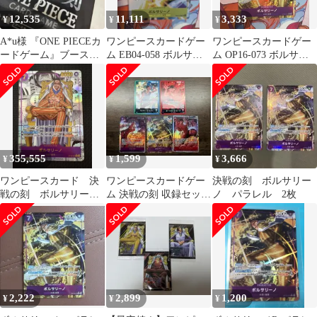
12,535
11,111
3,333
¥
¥
¥
A*u様 『ONE PIECEカ
ワンピースカードゲー
ワンピースカードゲー
ードゲーム』ブースタ
ム EB04-058 ボルサリ
ム OP16-073 ボルサリ
ーパック決戦の刻
ーノ パラレル 限定品
ーノ パラレル
【OP-16
355,555
1,599
3,666
¥
¥
¥
ワンピースカード 決
ワンピースカードゲー
決戦の刻 ボルサリー
戦の刻 ボルサリーノ
ム 決戦の刻 収録セット
ノ パラレル 2枚
(OP16-073) コミック
ボルサリーノ レアパラ
パラレル
レル
2,222
2,899
1,200
¥
¥
¥