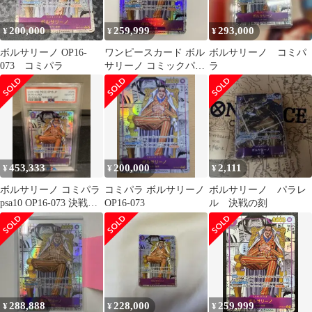
200,000
259,999
293,000
¥
¥
¥
ボルサリーノ OP16-
ワンピースカード ボル
ボルサリーノ コミパ
073 コミパラ
サリーノ コミックパラ
ラ
レル コミパラ 黄猿
453,333
200,000
2,111
¥
¥
¥
ボルサリーノ コミパラ
コミパラ ボルサリーノ
ボルサリーノ パラレ
psa10 OP16-073 決戦の
OP16-073
ル 決戦の刻
刻
288,888
228,000
259,999
¥
¥
¥