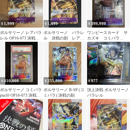
1,999
1,499
399,999
¥
¥
¥
ボルサリーノ レアパラ
ボルサリーノ パラレ
ワンピースカード サ
レル OP16-073 決戦の
ル 決戦の刻 レアパ
カズキ コミパラ
刻
ラレル
OP16-065 決戦の刻
410,000
255,000
977
¥
¥
¥
ボルサリーノ コミパラ
ボルサリーノ R-SP (コ
頂上決戦 ボルサリーノ
psa10 OP16-073 決戦の
ミパラ) 決戦の刻
パラレル
刻