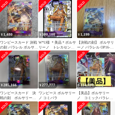
1,480
300,100
1,199
¥
¥
¥
ワンピースカード 決戦
W*U様 ＊美品＊ボルサ
【決戦の刻】 ボルサリ
の刻 パラレル ボルサリ
リーノ トレカセンタ
ーノ パラレル OP16-
ーノ
ー当選品 コミパラ
073
OP16-073
285,166
277,777
314,999
¥
¥
¥
ワンピースカード 決
ワンピース ボルサリー
【美品】ボルサリー
戦の刻 ボルサリーノ
ノ コミパラ
ノ コミックパラレ
(OP16-073) コミック
ル ルーク様専用
パラレル