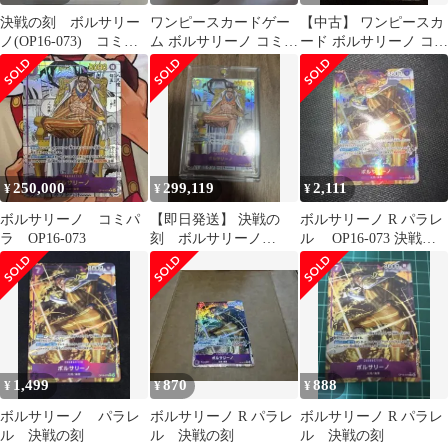
決戦の刻 ボルサリー
ワンピースカードゲー
【中古】 ワンピースカ
ノ(OP16-073) コミッ
ム ボルサリーノ コミパ
ード ボルサリーノ コミ
クパラレル超美品 最終
ラ
パラ R★ OP16-073 決
決戦割引
戦の刻
250,000
299,119
2,111
¥
¥
¥
ボルサリーノ コミパ
【即日発送】 決戦の
ボルサリーノ R パラレ
ラ OP16-073
刻 ボルサリーノ
ル OP16-073 決戦の
(OP16-073) コミック
刻
パラレル
1,499
870
888
¥
¥
¥
ボルサリーノ パラレ
ボルサリーノ R パラレ
ボルサリーノ R パラレ
ル 決戦の刻
ル 決戦の刻
ル 決戦の刻