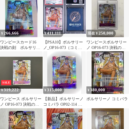
266,666
411,111
250,000
¥
¥
現在 ¥
ワンピースカード16
【PSA10】ボルサリー
ワンピースボルサリー
決戦の刻 ボルサリー
ノ_OP16-073（コミパ
ノ OP16-073 決戦の刻
ノ(OP16-073)コミック
ラ）_決戦の刻
コミックパラレル
パラレル
SALE
319,222
315,000
380,000
¥
¥
¥
ワンピース ボルサリー
【新品】ボルサリーノ
ボルサリーノ コミパラ
ノ OP16-073 決戦の刻
コミパラ OP02-114 ワ
コミックパラレル
ンピースカード 決戦の
刻