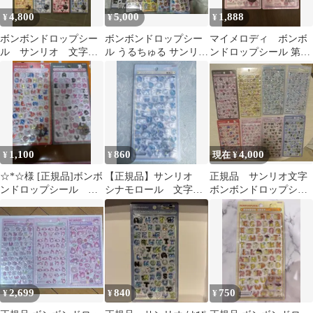
4,800
5,000
1,888
¥
¥
¥
ボンボンドロップシー
ボンボンドロップシー
マイメロディ ボンボ
ル サンリオ 文字
ル うるちゅる サンリオ
ンドロップシール 第2
コンプリート 8枚セッ
文字 まとめ売り
弾 サンリオ
ト
1,100
860
4,000
¥
¥
現在 ¥
☆*☆様 [正規品]ボンボ
【正規品】サンリオ
正規品 サンリオ文字
ンドロップシール キ
シナモロール 文字
ボンボンドロップシー
ティ 文字
ボンボンドロップシー
ル コンプリート
ル
2,699
840
750
¥
¥
¥