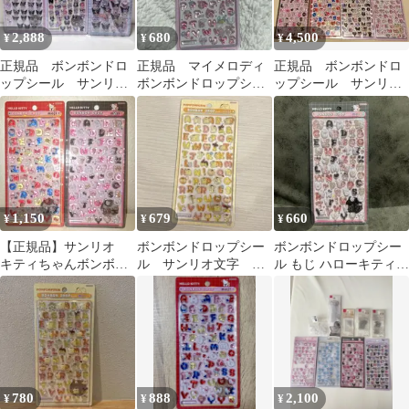
2,888
680
4,500
¥
¥
¥
正規品 ボンボンドロ
正規品 マイメロディ
正規品 ボンボンドロ
ップシール サンリ
ボンボンドロップシー
ップシール サンリ
オ クロミ 第二弾
ル 文字 サンリオ
オ moji 文字 ８枚セ
ミニ 文字 3種
ット フルコンプ
1,150
679
660
¥
¥
¥
【正規品】サンリオ
ボンボンドロップシー
ボンボンドロップシー
キティちゃんボンボン
ル サンリオ文字 ポ
ル もじ ハローキティ
ドロップシール２枚
ムポムプリン
クール 新品未開封 正規
品
780
888
2,100
¥
¥
¥