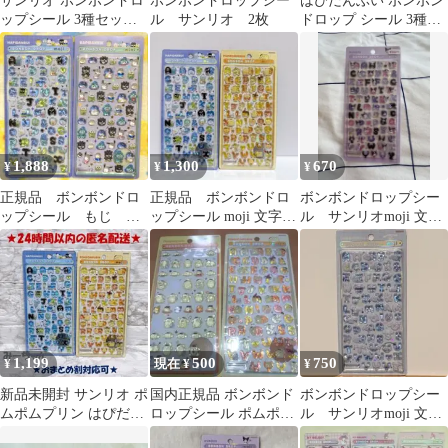
サンリオ ボンボンドロ
ボンボンドロップシー
はぴだんぶい ボンボン
ップシール 3種セッ
ル サンリオ 2枚
ドロップ シール 3種セ
ト 正規品
ット
1,888
1,300
670
¥
¥
¥
正規品 ボンボンドロ
正規品 ボンボンドロ
ボンボンドロップシー
ップシール もじ ミ
ップシール moji 文字
ル サンリオmoji 文
ニ ボンドロ サンリ
はぴだんぶい ポムポム
字 クロミ
オ はぴだんぶい
プリン
1,199
500
750
¥
現在 ¥
¥
新品未開封 サンリオ ポ
国内正規品 ボンボンド
ボンボンドロップシー
ムポムプリン はぴだん
ロップシール ポムポム
ル サンリオmoji 文
ぶい もじ ボンボンドロ
プリン
字 シナモロール シ