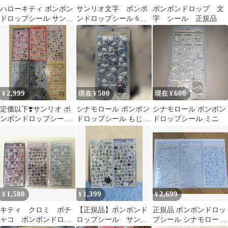
ハローキティ ボンボン
サンリオ文字 ボンボ
ボンボンドロップ 文
ドロップシール サンリ
ンドロップシール 6種
字 シール 正規品
オ文字
セット
2,999
500
600
¥
現在 ¥
現在 ¥
定価以下❣️サンリオ ボ
シナモロール ボンボン
シナモロール ボンボン
ンボンドロップシー
ドロップシール もじ サ
ドロップシール ミニ
ル❣️6枚セット
ンリオ シール デコ
moji
1,580
1,399
2,699
¥
¥
¥
キティ クロミ ポチ
【正規品】ボンボンド
正規品 ボンボンドロッ
ャコ ボンボンドロッ
ロップシール サンリ
プシール シナモロー