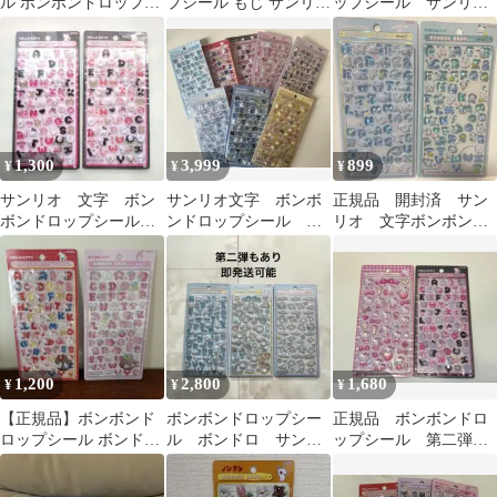
ル ボンボンドロップシ
プシール もじ サンリオ
ップシール サンリ
ール 第2弾 ミニ もじ弾
シール デコ アルファ
オ 文字 マイメロデ
ミニ 文字
ベット
ィ クロミ 2種セット
1,300
3,999
899
¥
¥
¥
サンリオ 文字 ボン
サンリオ文字 ボンボ
正規品 開封済 サン
ボンドロップシール
ンドロップシール 全8
リオ 文字ボンボンド
ボンドロ ハローキテ
種 コンプ 正規品
ロップシール ポチャ
ィ セット
ッコ シナモンロール
1,200
2,800
1,680
¥
¥
¥
【正規品】ボンボンド
ボンボンドロップシー
正規品 ボンボンドロ
ロップシール ボンドロ
ル ボンドロ サンリ
ップシール 第二弾サ
文字 キティ マイメロ
オ シナモロール 第
ンリオ キティ ピン
二弾 ミニ 文字
ク 文字