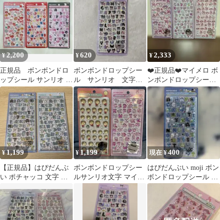
ップシール
ナモン
2,200
620
2,333
¥
¥
¥
正規品 ボンボンドロ
ボンボンドロップシー
❤️正規品❤️マイメロ ボ
ップシール サンリオ ハ
ル サンリオ 文字
ンボンドロップシール
ローキティ 赤 第二
クロミ シール
第2弾 ミニ もじ ③
弾 文字
1,199
1,199
400
¥
¥
現在 ¥
【正規品】はぴだんぶ
ボンボンドロップシー
はぴだんぶい moji ボン
い ポチャッコ 文字 ボ
ルサンリオ文字 マイメ
ボンドロップシール ク
ンボンドロップシール
ロ ボンボンドロップシ
ーリア ぷっくり 立体
2種セット
ール コジコジ