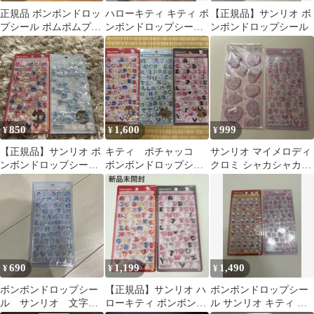
正規品 ボンボンドロッ
ハローキティ キティ ボ
【正規品】サンリオ ボ
プシール ポムポムプリ
ンボンドロップシール
ンボンドロップシール
ン moji 文字 もじ
文字
850
1,600
999
¥
¥
¥
【正規品】サンリオ ボ
キティ ポチャッコ
サンリオ マイメロディ
ンボンドロップシール
ボンボンドロップシー
クロミ シャカシャカシ
ハローキティ シナモロ
ル 文字 ３種類
ール ボンボンドロップ
ール
シール
690
1,199
1,490
¥
¥
¥
ボンボンドロップシー
【正規品】サンリオ ハ
ボンボンドロップシー
ル サンリオ 文字
ローキティ ボンボンド
ル サンリオ キティ ミ