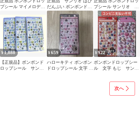
正規品 ボンボンドロッ
正規品 サンリオ はぴ
正規品 ボンボンドロッ
プシール マイメロデ
だんぶい ボンボンドロ
プシール サンリオ ポ
ィ マイメロ 3枚 ２
ップシール 文字 Moji
ムポムプリン 文字
弾 ミニ 文字
1,888
659
922
¥
¥
¥
【正規品】ボンボンド
ハローキティ ボンボン
ボンボンドロップシー
ロップシール サンリ
ドロップシール 文字 ク
ル 文字 もじ サンリ
オ 文字 はぴだんぶい
ール
オ キティ コットン
3枚 セット
パフィ 訳あり
次へ