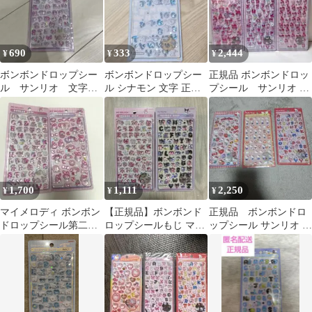
690
333
2,444
¥
¥
¥
ボンボンドロップシー
ボンボンドロップシー
正規品 ボンボンドロッ
ル サンリオ 文字
ル シナモン 文字 正規
プシール サンリオ 第
マイメロ シール マ
品
二弾 ミニ マイメロ
イメロディ
1,700
1,111
2,250
¥
¥
¥
マイメロディ ボンボン
【正規品】ボンボンド
正規品 ボンボンドロ
ドロップシール第二
ロップシールもじ マイ
ップシール サンリオ ハ
弾 文字 セット
メロディ クロミ サンリ
ローキティ 赤 第二
オ
弾 ミニ 文字