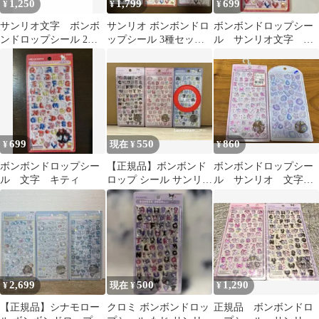
1,250
1,799
699
¥
¥
¥
サンリオ文字 ボンボ
サンリオ ボンボンドロ
ボンボンドロップシー
ンドロップシール 2種
ップシール 3種セット
ル サンリオ文字
セット クロミ マイメロ
文字3種
moji ハローキティ
699
550
860
¥
現在 ¥
¥
ボンボンドロップシー
【正規品】ボンボンド
ボンボンドロップシー
ル 文字 キティ
ロップ シール サンリオ
ル サンリオ 文字
moji 文字 はぴだんぶい
マイメロとボンドロパ
ールベール
2,699
500
1,290
¥
現在 ¥
¥
【正規品】シナモロー
クロミ ボンボンドロッ
正規品 ボンボンドロ