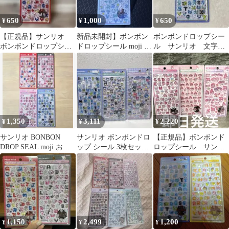
650
1,000
650
¥
¥
¥
【正規品】サンリオ
新品未開封】ボンボン
ボンボンドロップシー
ボンボンドロップシー
ドロップシール moji ポ
ル サンリオ 文字
ル もじ ハローキテ
チャッコ サンリオ
はぴだんぶい シール
ィ スタンダード
1,350
3,111
2,220
¥
¥
¥
サンリオ BONBON
サンリオ ボンボンドロ
【正規品】ボンボンド
DROP SEAL moji おす
ップ シール 3枚セット
ロップシール サンリ
そ分け4点セット！
第二弾 はぴだんぶい
オ第二弾、miniマイメ
ロ 文字 3枚
1,150
2,499
1,200
¥
¥
¥