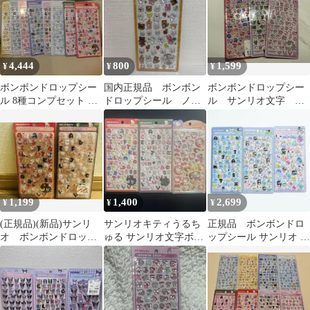
4,444
800
1,599
¥
¥
¥
ボンボンドロップシー
国内正規品 ボンボン
ボンボンドロップシー
ル 8種コンプセット サ
ドロップシール ノン
ル サンリオ文字 キ
ンリオ文字
タン
ティ クロミ マイメ
ロ 3点セット
1,199
1,400
2,699
¥
¥
¥
(正規品)(新品)サンリ
サンリオキティうるち
正規品 ボンボンドロ
オ ボンボンドロップ
ゅる サンリオ文字ボン
ップシール サンリオ は
シール moji キティ２
ボンドロップシールキ
ぴだんぶい 第2弾 ミ
種セット
ティ2種
ニ 文字