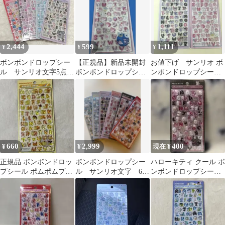
2,444
599
1,111
¥
¥
¥
ボンボンドロップシー
【正規品】新品未開封
お値下げ サンリオ ボ
ル サンリオ文字5点セ
ボンボンドロップシー
ンボンドロップシール
ット
ル サンリオ文字 マイメ
もじ 2種セット
ロディ
660
2,999
400
¥
¥
現在 ¥
正規品 ボンボンドロッ
ボンボンドロップシー
ハローキティ クール ボ
プシール ポムポムプリ
ル サンリオ文字 6点
ンボンドロップシール
ン もじ 文字 moji
セット
もじ サンリオ シール
moji