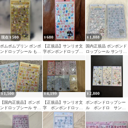
プシール 3枚セット
オ文字 はぴだんぶ
ル シナモン 3枚 ２
サンリオ 文字
い ポチャッコ
弾 ミニ 文字
500
680
1,888
現在 ¥
¥
¥
ポムポムプリン ボンボ
【正規品】サンリオ文
国内正規品 ボンボンド
ンドロップシール もじ
字ボンボンドロップシ
ロップシール サンリオ
サンリオ シール デコ
ール
シナモロール
moji
1,500
4,199
2,800
¥
¥
¥
【国内正規品】ボンボ
【正規品】サンリオ文
ボンボンドロップシー
ンドロップシール サン
字 ボンボンドロップ
ル ボンドロ サンリ
リオ moji 文字 2枚セッ
シール 8枚セット
オ はぴたんぶい 第
ト
二弾 文字 ミニ