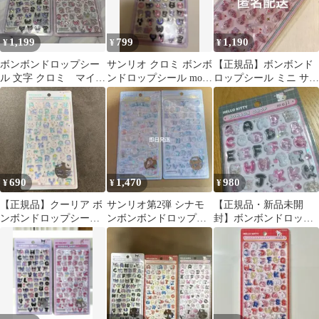
1,199
799
1,190
¥
¥
¥
ボンボンドロップシー
サンリオ クロミ ボンボ
【正規品】ボンボンド
ル 文字 クロミ マイメ
ンドロップシール moji
ロップシール ミニ サン
ロ サンリオ もじ
文字
リオ マイメロディ マイ
moji
メロ
690
1,470
980
¥
¥
¥
【正規品】クーリア ボ
サンリオ第2弾 シナモ
【正規品・新品未開
ンボンドロップシー
ンボンボンドロップシ
封】ボンボンドロップ
ル サンリオ ポチャ
ール
シール サンリオ ハロー
ッコ 文字
キティ 文字セット