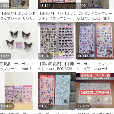
699
3,199
900
¥
¥
¥
【正規品】ボンボンド
【正規品】サンリオ ボ
ボンボンドロップシー
ロップシール サンリオ
ンボンドロップシール
ル はぴたんぶい 文字
moji 文字 シナモロール
文字 うるちゅるポップ
キティ
333
1,549
1,111
¥
¥
¥
正規品 ボンボンドロ
【国内正規品】【未開
ボンボンドロップシー
ップシール mini ミ
封】クロミ BONBON
ル 文字 ハローキテ
ニ クロミ サンリオ
DROP シール 文字
ィ スタンダード ク
mini
ール 2点セット
1,470
1,299
2,499
¥
¥
¥