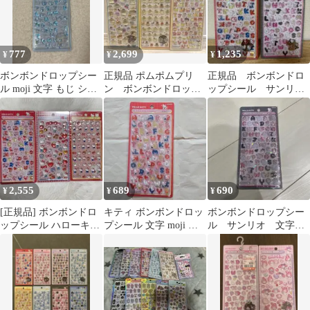
777
2,699
1,235
¥
¥
¥
ボンボンドロップシー
正規品 ポムポムプリ
正規品 ボンボンドロ
ル moji 文字 もじ シナ
ン ボンボンドロップ
ップシール サンリオ
モロール シナモン 新品
シール 第二弾 ミ
キティ文字 2種セット
未開封
ニ 文字
2,555
689
690
¥
¥
¥
[正規品] ボンボンドロ
キティ ボンボンドロッ
ボンボンドロップシー
ップシール ハローキテ
プシール 文字 moji サ
ル サンリオ 文字
ィ 赤 第2弾 ミニ 文字
ンリオ
キティ ピンク シー
ル ハローキティ