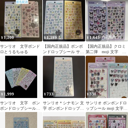
シナモロール シー
ロップシール 文字 もじ
ニ マイメロ 文字ボンド
ル シナモン
2種セット
ロ
1,200
1,399
1,645
¥
¥
¥
サンリオ 文字ボンド
【国内正規品】ボンボ
【国内正規品】クロミ
ロとうるちゅる
ンドロップシール サン
第二弾 moji 文字
リオ moji 文字 2枚セ
BONBON DROP シール
ット
1,999
733
330
¥
¥
¥
サンリオ 文字 ボン
サンリオ＊シナモン 文
サンリオ ボンボンドロ
ボンドロップシール
字 ボンボンドロップシ
ップシール moji 文字セ
ミニ
ール
ット