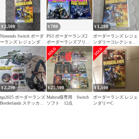
2,500
780
1,280
¥
¥
¥
Nintendo Switch ボーダ
PS3 ボーダーランズ2
ボーダーランズ レジェ
ーランズ レジェンダリ
ボーダーランズプリシ
ンダリーコレクション
ー・コレクション
ークエル セット
（※1のみ）
2,290
25,500
1,100
¥
¥
¥
tgs2025 ボーダーランズ
Mahiru様専用 Switch
ボーダーランズ レジェ
Borderlands ステッカ
ソフト 12点
ンダリーC
ー 缶バッチ