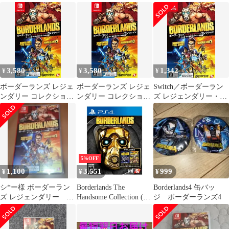
ション
ン コード付き
3,580
3,580
1,342
¥
¥
¥
ボーダーランズ レジェ
ボーダーランズ レジェ
Switch／ボーダーラン
ンダリー コレクション
ンダリー コレクション
ズ レジェンダリー・コ
- Switch 【CEROレーテ
- Switch 【CEROレーテ
レクション
ィング(中古品)
ィング(中古品)
【CERO「Z」】[18歳
以上対象]
5%OFF
1,100
3,551
999
¥
¥
¥
シ*ー様 ボーダーラン
Borderlands The
Borderlands4 缶バッ
ズ レジェンダリー コ
Handsome Collection (輸
ジ ボーダーランズ4
レクション Switch
入版:北米)