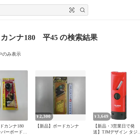
カンナ180 平45 の検索結果
中のみ表示
2,300
3,649
¥
¥
ボードカンナ180
【新品】ボードカンナ
【新品・3営業日で発
スーパーボードカ
送】TJMデザイン タジ
ボードカンナ１８０平