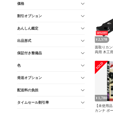
価格
割引オプション
あんしん鑑定
10%OFF
2,578
¥
出品形式
面取りカン
両用 木工
保証付き整備品
ナ 面取り角
WWCP45
色
発送オプション
配送料の負担
1,780
¥
タイムセール割引率
【未使用品】
カンナ ボー