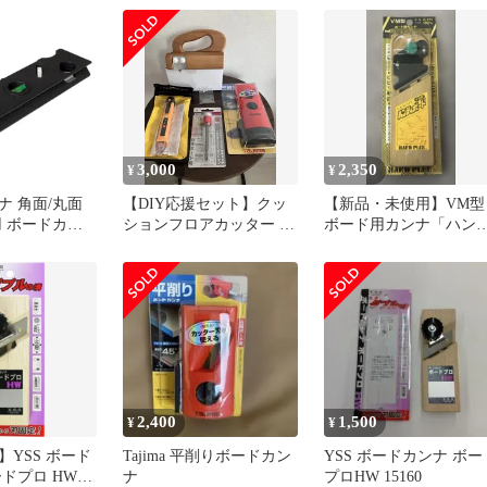
５ TBK180-H45 111980
3,000
2,350
¥
¥
ナ 角面/丸面
【DIY応援セット】クッ
【新品・未使用】VM型
用 ボードカン
ションフロアカッター /
ボード用カンナ「ハン
45度
ボードカッター他4点セ
ィボード」 H-171 180m
ット
2,400
1,500
¥
¥
YSS ボード
Tajima 平削りボードカン
YSS ボードカンナ ボー
ドプロ HW
ナ
プロHW 15160