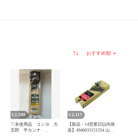
並び替え
2,500
2,117
¥
¥
▽未使用品 コンヨ 大
【新品・14営業日以内発
マ
五郎 平カンナ
送】4940033151354 山谷
４
11504 50mm 11230
製作所 ローラー付 ボー