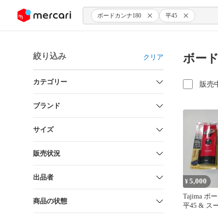
ンツにスキップ
ボードカンナ180
平45
絞り込み
ボード
クリア
カテゴリー
販売
ブランド
サイズ
販売状況
出品者
5,000
¥
Tajima 
商品の状態
平45 & 
ンナA型