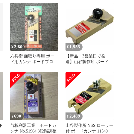
ドカンナ R YSS【沖縄離
島販売不可】
2,600
1,955
¥
¥
六兵衛 面取り専用 ボー
【新品・3営業日で発
デ
ド用カンナ ボードプロ
送】山谷製作所 ボード用
m
HV 工具 DIY
カンナ ボードプロ HC
690
2,489
¥
¥
ド
与板利器工業 ボードカ
山谷製作所 YSS ローラー
ンナ No.51964 3段階調整
付 ボードカンナ 11540