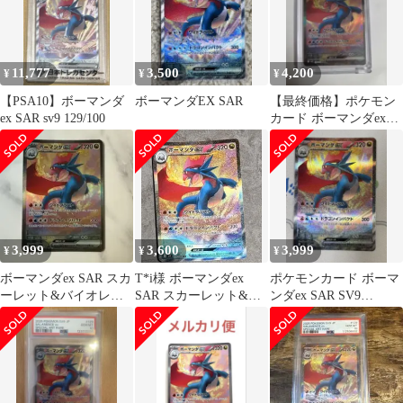
11,777
3,500
4,200
¥
¥
¥
【PSA10】ボーマンダ
ボーマンダEX SAR
【最終価格】ポケモン
ex SAR sv9 129/100
カード ボーマンダex
SAR
3,999
3,600
3,999
¥
¥
¥
ボーマンダex SAR スカ
T*i様 ボーマンダex
ポケモンカード ボーマ
ーレット&バイオレッ
SAR スカーレット&バ
ンダex SAR SV9
ト 拡張パック バトルパ
イオレット 拡張パック
129/100
ートナ…
バトル