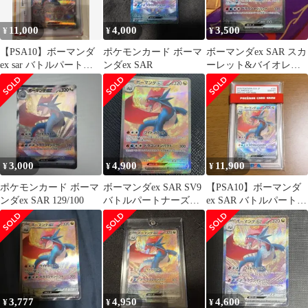
11,000
4,000
3,500
¥
¥
¥
【PSA10】ボーマンダ
ポケモンカード ボーマ
ボーマンダex SAR スカ
ex sar バトルパートナ
ンダex SAR
ーレット&バイオレッ
ーズ
ト 拡張パック バトルパ
ートナ…
3,000
4,900
11,900
¥
¥
¥
ポケモンカード ボーマ
ボーマンダex SAR SV9
【PSA10】ボーマンダ
ンダex SAR 129/100
バトルパートナーズ
ex SAR バトルパートナ
129/100
ーズ 129/100
3,777
4,950
4,600
¥
¥
¥