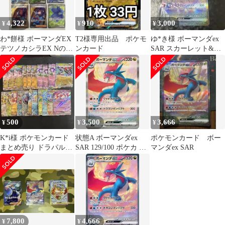
4,322
910
3,000
¥
¥
¥
わ*餅様 ボーマンダEX
T2様専用出品 ポケモ
ゆ*き様 ボーマンダex
テツノカシラEX Nのゾ
ンカード
SAR スカーレット&バ
ロアーク レホール EX
イオレット バトルパー
SA
トナーズ
500
3,500
3,666
¥
¥
¥
K*i様 ポケモンカード
状態A ボーマンダex
ポケモンカード ボー
まとめ売り ドラパルト
SAR 129/100 ポケカ ポ
マンダex SAR
ex ラティアスex
ケモン ポケモンカード
ゲーム
7,800
4,666
¥
¥