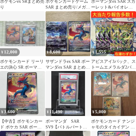
ポケモンex SRまとめ売
ポケモンカードゲーム
ボーマンダex SAR スカ
り
SAR まとめ売り/メガア
ーレット&バイオレッ
ブソルex/ボーマンダex
ト 拡張パック バトルパ
ートナ…
12,000
8,600
1,555
¥
¥
¥
ポケモンカード リーリ
サザンドラex SAR ボー
アビスアイ3パック、ス
エの決心 SR ボーマン
マンダex SAR まとめ売
トームエメラルダ2パッ
ダex SAR
り
ク ポケモンカード
3,600
11,490
5,000
¥
¥
¥
【中古】ポケモンカー
ボーマンダ SAR
ポケモンカード ナンジ
ド ポケカ SAR ボーマ
SV9【バトルパートナ
ャモのタイカイデン ボ
ンダex 129/100 裁断キ
ーズ】129/100 PSA10
ーマンダex