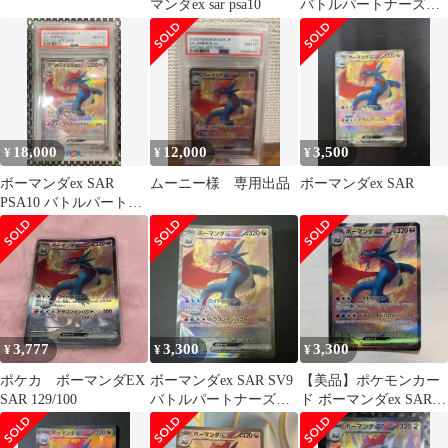
マンダex sar psa10
バトルパートナーズ
129/100
18,000
12,000
3,500
¥
¥
¥
ボーマンダex SAR
ムーニー様 専用出品
ボーマンダex SAR
PSA10 バトルパートナ
ーズ SV9 ポケモンカー
ド
3,777
3,300
3,300
¥
¥
¥
ポケカ ボーマンダEX
ボーマンダex SAR SV9
【美品】ポケモンカー
SAR 129/100
バトルパートナーズ
ド ボーマンダex SAR
129/100
129/100