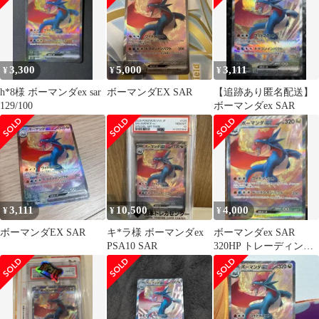
3,300
5,000
3,111
¥
¥
¥
h*8様 ボーマンダex sar
ボーマンダEX SAR
【追跡あり匿名配送】
129/100
ボーマンダex SAR
3,111
10,500
4,000
¥
¥
¥
ボーマンダEX SAR
キ*ラ様 ボーマンダex
ボーマンダex SAR
PSA10 SAR
320HP トレーディング
カード