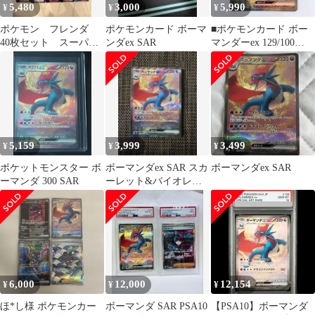
5,480
3,000
5,990
¥
¥
¥
ポケモン フレンダ
ポケモンカード ボーマ
■ポケモンカード ボー
40枚セット スーパー
ンダex SAR
マンダーex 129/100
トレジャー
SAR 美品■
5,159
3,999
3,499
¥
¥
¥
ポケットモンスター ボ
ボーマンダex SAR スカ
ボーマンダex SAR
ーマンダ 300 SAR
ーレット&バイオレッ
ト 拡張パック バトルパ
ートナ…
6,000
12,000
12,154
¥
¥
¥
ほ*し様 ポケモンカー
ボーマンダ SAR PSA10
【PSA10】ボーマンダ