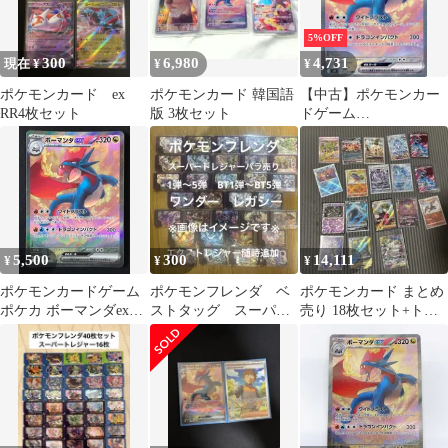
5%OFF
300
6,980
4,731
現在 ¥
¥
¥
ポケモンカード ex
ポケモンカード 韓国語
【中古】ポケモンカー
RR4枚セット
版 3枚セット
ドゲーム
129/100[SAR]：(キラ)
ボーマンダex
5,500
300
14,111
¥
¥
¥
ポケモンカードゲーム
ポケモンフレンダ ベ
ポケモンカード まとめ
ポケカ ボーマンダex
ストタッグ スーパー
売り 18枚セット+トド
SAR SV9-129 SV9 拡張
トレジャー ワンダ
ロクツキsarサーフゴー
パック「バトルパート
ー レガシー バラ売
sar
ナーズ」 トレカ TCG
り
264