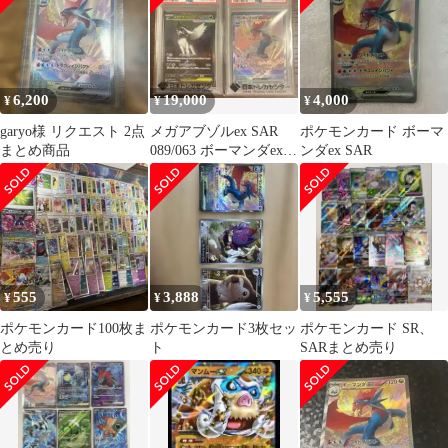
6,200
19,000
4,000
¥
¥
¥
garyo様 リクエスト 2点
メガアブゾルex SAR
ポケモンカード ボーマ
まとめ商品
089/063 ボーマンダex
ンダex SAR
SAR 129/100
555
3,888
5,555
¥
¥
¥
ポケモンカード100枚ま
ポケモンカード3枚セッ
ポケモンカード SR、
とめ売り
ト
SARまとめ売り