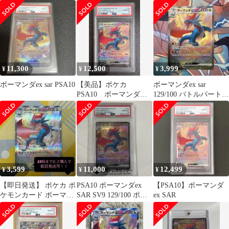
11,300
12,500
3,999
¥
¥
¥
ボーマンダex sar PSA10
【美品】ポケカ
ボーマンダex sar
PSA10 ボーマンダ
129/100 バトルパートナ
ex SAR 129/100
ーズ
3,599
11,000
12,499
¥
¥
¥
【即日発送】 ポケカ ポ
PSA10 ボーマンダex
【PSA10】ボーマンダ
ケモンカード ボーマン
SAR SV9 129/100 ポケ
ex SAR
ダex SAR 1枚
モンカード