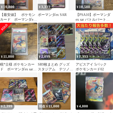
10,800
3,333
10,500
¥
¥
¥
【最安値】 ポケモン
ボーマンダex SAR
【PSA10】ボーマンダ
カード ボーマンダex
ex sar バトルパートナ
sar psa10
ーズ
11,000
2,099
1,333
¥
¥
¥
税*士様 ポケモンカー
SR9枚まとめ グッズ
アビスアイ 5パック
ド ボーマンダex sar
スタジアム テツノカ
ポケモンカード02
psa10 未開封 300円ス
イナex SAR ボーマンダ
v
2,399
11,000
4,000
¥
現在 ¥
¥