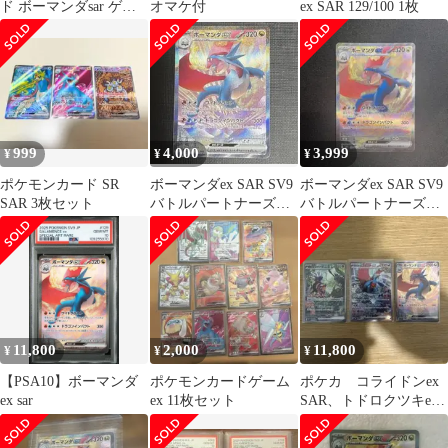
ド ボーマンダsar ゲノ
オマケ付
ex SAR 129/100 1枚
セクSAR ex 4枚セット
999
4,000
3,999
¥
¥
¥
ポケモンカード SR
ボーマンダex SAR SV9
ボーマンダex SAR SV9
SAR 3枚セット
バトルパートナーズ
バトルパートナーズ
129/100 美品
129/100
11,800
2,000
11,800
¥
¥
¥
【PSA10】ボーマンダ
ポケモンカードゲーム
ポケカ コライドンex
ex sar
ex 11枚セット
SAR、トドロクツキex
SAR、ボーマンダex
SAR