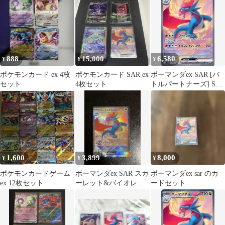
ズあり (FUZ)【072-
260623-IO-21-KIT】
888
15,000
6,580
¥
¥
¥
ポケモンカード ex 4枚
ポケモンカード SAR ex
ボーマンダex SAR [バ
セット
4枚セット
トルパートナーズ] SV9
129/100 ポケモンカード
ポケカ
1,600
3,899
8,000
¥
¥
¥
ポケモンカードゲーム
ボーマンダex SAR スカ
ボーマンダex sar のカ
ex 12枚セット
ーレット&バイオレッ
ードセット
ト 拡張パック バトルパ
ートナ③