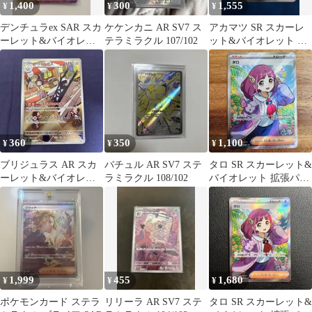
1,400
300
1,555
¥
¥
¥
デンチュラex SAR スカ
ケケンカニ AR SV7 ス
アカマツ SR スカーレ
ーレット&バイオレッ
テラミラクル 107/102
ット&バイオレット 拡
ト 拡張パック ステラミ
張パック ステラミラク
ラクル…
ル 123…
360
350
1,100
¥
¥
¥
ブリジュラス AR スカ
バチュル AR SV7 ステ
タロ SR スカーレット&
ーレット&バイオレッ
ラミラクル 108/102
バイオレット 拡張パッ
ト 拡張パック ステラミ
ク ステラミラクル
ラクル キ…
124/102
1,999
455
1,680
¥
¥
¥
ポケモンカード ステラ
リリーラ AR SV7 ステ
タロ SR スカーレット&