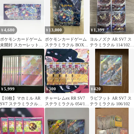
4,680
13,000
1,399
¥
¥
¥
ポケモンカードゲーム
ポケモンカードゲーム
ヨルノズク AR SV7 ス
未開封 スカーレット＆
ステラミラクル BOX
テラミラクル 114/102 4
バイオレット デッキビ
シュリンク付き
枚セット
ルドBOX ステラミラク
ル アニメ Pokemon シ
ュリンク付き Pokemon
5,999
300
420
¥
¥
¥
【10枚】マホミル AR
チャーレムex RR SV7
ラビフット AR SV7 ス
SV7 ステラミラクル
ステラミラクル 054/102
テラミラクル 106/102
110/102
5枚セット