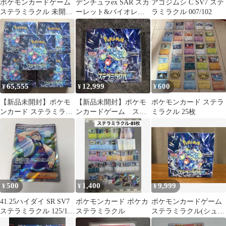
ポケモンカードゲーム
デンチュラex SAR スカ
アゴジムシ C SV7 ステ
ステラミラクル 未開封
ーレット&バイオレッ
ラミラクル 007/102
パック 16パック
ト 拡張パック ステラミ
ラクル…
65,555
12,999
600
¥
¥
¥
【新品未開封】ポケモ
【新品未開封】ポケモ
ポケモンカード ステラ
ンカード ステラミラク
ンカードゲーム ステ
ミラクル 25枚
ル シュリンク付 5box
ラミラクル 1BOXシュ
まとめ売り
リンク付き
500
1,400
9,999
¥
¥
¥
41.25ハイダイ SR SV7
ポケモンカード ポケカ
ポケモンカードゲーム
ステラミラクル 125/102
ステラミラクル
ステラミラクル(シュリ
ポケモンカード
ンクなし・ペリペリあ