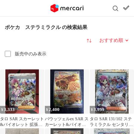
ポケカ ステラミラクル の検索結果
並び替え
販売中のみ表示
3,333
2,400
3,999
¥
¥
¥
タロ SAR スカーレット
バウッツェルex SAR ス
タロ SAR 131/102 ステ
&バイオレット 拡張パ
カーレット&バイオレ
ラミラクル センタリン
ック ステラミラクル キ
ット 拡張パック ステラ
グ良