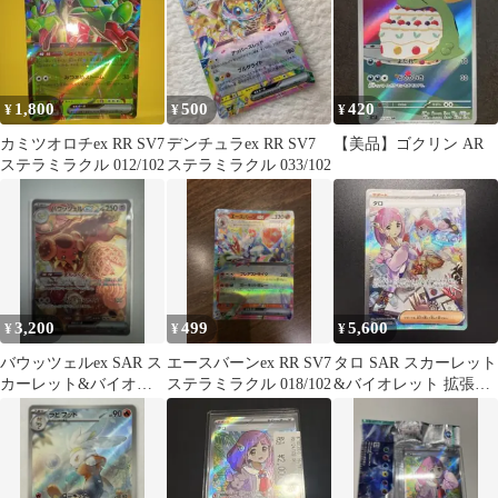
1,800
500
420
¥
¥
¥
カミツオロチex RR SV7
デンチュラex RR SV7
【美品】ゴクリン AR
ステラミラクル 012/102
ステラミラクル 033/102
3,200
499
5,600
¥
¥
¥
バウッツェルex SAR ス
エースバーンex RR SV7
タロ SAR スカーレット
カーレット&バイオレ
ステラミラクル 018/102
&バイオレット 拡張パ
ット 拡張パック ステラ
ック ステラミラクル
ミラク…