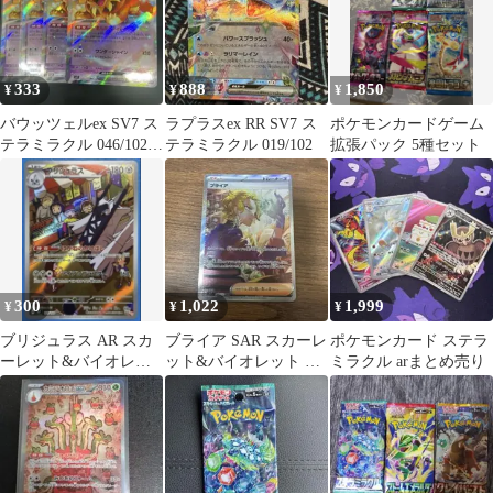
333
888
1,850
¥
¥
¥
バウッツェルex SV7 ス
ラプラスex RR SV7 ス
ポケモンカードゲーム
テラミラクル 046/102 4
テラミラクル 019/102
拡張パック 5種セット
枚セット
300
1,022
1,999
¥
¥
¥
ブリジュラス AR スカ
ブライア SAR スカーレ
ポケモンカード ステラ
ーレット&バイオレッ
ット&バイオレット 拡
ミラクル arまとめ売り
ト 拡張パック ステラミ
張パック ステラミラク
ラクル キ…
ル キラ…