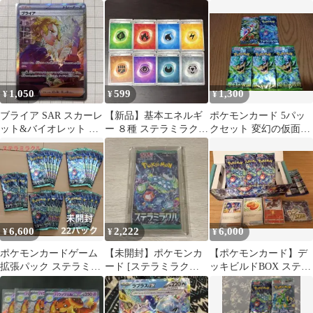
ト 拡張パック ステラミ
らくらいあらし
ラクル
1,050
599
1,300
¥
¥
¥
ブライア SAR スカーレ
【新品】基本エネルギ
ポケモンカード 5パッ
ット&バイオレット 拡
ー ８種 ステラミラクル
クセット 変幻の仮面3
張パック ステラミラク
各12枚（ポケモンカー
ステラミラクル スカー
ル
ド）
レットex
6,600
2,222
6,000
¥
¥
¥
ポケモンカードゲーム
【未開封】ポケモンカ
【ポケモンカード】デ
拡張パック ステラミラ
ード [ステラミラクル]
ッキビルドBOX ステラ
クル 未開封22パック
パック ローダー付き
ミラクル