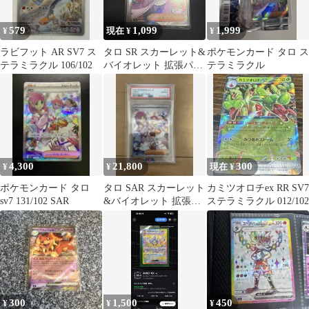
579
1,099
1,999
¥
現在 ¥
¥
ラビフット AR SV7 ス
タロ SR スカーレット&
ポケモンカード タロ ス
テラミラクル 106/102
バイオレット 拡張パッ
テラミラクル
ク ステラミラクル
4,300
21,800
300
¥
¥
現在 ¥
ポケモンカード タロ
タロ SAR スカーレット
カミツオロチex RR SV7
sv7 131/102 SAR
&バイオレット 拡張パ
ステラミラクル 012/102
ック ステラミラクル
131/…
300
1,500
450
¥
¥
¥