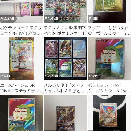
2,958
1,420
300
¥
¥
¥
ポケモンカード ステラ
ステラミラクル 未開封
マッギョ とびつくわ
ミラクル( sv7 ) バラ売
パック ポケモンカード
な ボールミラー 2枚
り1枚20円
セット
611
2,380
399
¥
¥
¥
エースバーンex SR
メルカリ便!!【ステラ
ポケモンカードゲー
116/102 ステラミラクル
ミラクル】ＡＲまとめ
ム ゴクリン AR sv7
ポケカ
売り(６枚セット)
112/102 ステラミラクル