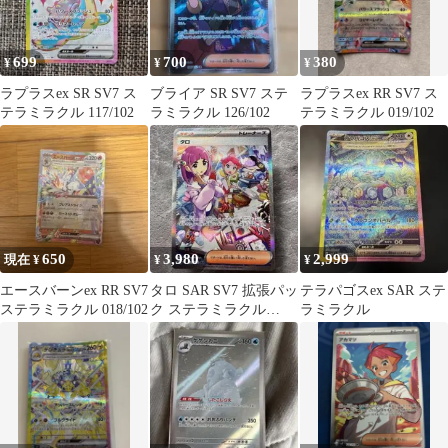
699
700
380
¥
¥
¥
ラプラスex SR SV7 ス
ブライア SR SV7 ステ
ラプラスex RR SV7 ス
テラミラクル 117/102
ラミラクル 126/102
テラミラクル 019/102
650
3,980
2,999
現在 ¥
¥
¥
エースバーンex RR SV7
タロ SAR SV7 拡張パッ
テラパゴスex SAR ステ
ステラミラクル 018/102
ク ステラミラクル
ラミラクル
131/102 ポケカ