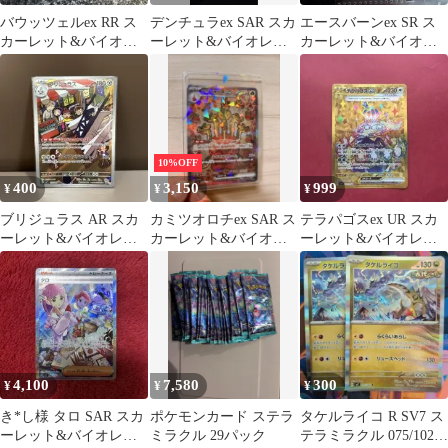
バウッツェルex RR ス
デンチュラex SAR スカ
エースバーンex SR ス
カーレット&バイオレ
ーレット&バイオレッ
カーレット&バイオレ
ット 拡張パック ステラ
ト 拡張パック ステラミ
ット 拡張パック ステラ
ミラクル…
ラクル…
ミラクル…
10%OFF
400
3,150
999
¥
¥
¥
ブリジュラス AR スカ
カミツオロチex SAR ス
テラパゴスex UR スカ
ーレット&バイオレッ
カーレット&バイオレ
ーレット&バイオレッ
ト 拡張パック ステラミ
ット 拡張パック ステラ
ト 拡張パック ステラミ
ラクル キ…
ミラク…
ラクル …
4,100
7,580
300
¥
¥
¥
き*し様 タロ SAR スカ
ポケモンカード ステラ
タケルライコ R SV7 ス
ーレット&バイオレッ
ミラクル 29パック
テラミラクル 075/102