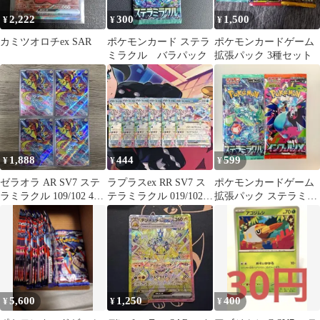
2,222
300
1,500
¥
¥
¥
カミツオロチex SAR
ポケモンカード ステラ
ポケモンカードゲーム
ミラクル バラパック
拡張パック 3種セット
1,888
444
599
¥
¥
¥
ゼラオラ AR SV7 ステ
ラプラスex RR SV7 ス
ポケモンカードゲーム
ラミラクル 109/102 4枚
テラミラクル 019/102 6
拡張パック ステラミラ
セット
枚セット
クル インフェルノX
5,600
1,250
400
¥
¥
¥