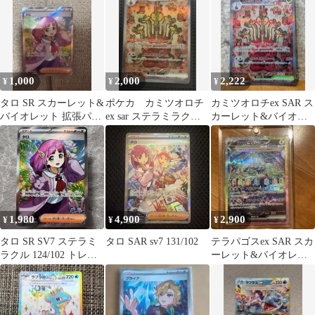
ラ 1…
ミラク…
1,000
2,000
2,222
¥
¥
¥
タロ SR スカーレット&
ポケカ カミツオロチ
カミツオロチex SAR ス
バイオレット 拡張パッ
ex sar ステラミラクル
カーレット&バイオレ
ク ステラミラクル キラ
収録 即購入可
ット 拡張パック ステラ
12…
ミラク…
1,980
4,900
2,900
¥
¥
¥
タロ SR SV7 ステラミ
タロ SAR sv7 131/102
テラパゴスex SAR スカ
ラクル 124/102 トレー
ーレット&バイオレッ
ナーズ ポケカ
ト 拡張パック ステラミ
ラクル…