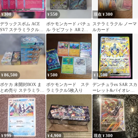
300
550
300
¥
¥
現在 ¥
デラックスボム ACE
ポケモンカード バチュ
ステラミラクル ノーマ
SV7 ステラミラクル
ル ラビフット AR 2枚
ルカード
096/102 4枚セット
セット「ステラミラク
ル」
86,500
500
1,500
¥
¥
¥
ポケカ 未開封BOX ま
ポケモンカード ステ
デンチュラex SAR スカ
とめ売り ステラミラク
ラミラクル5枚入り
ーレット&バイオレッ
ル他
ト ステラミラクル ポ
ケカ
999
4,900
300
¥
¥
現在 ¥