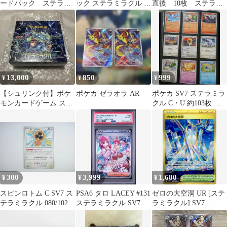
ードパック ステラミ
ック ステラミラクル 未
直後 10枚 ステラミ
ラクル7パックセット
開封BOXシュリンク付
ラクル
き
13,000
850
999
¥
¥
¥
【シュリンク付】ポケ
ポケカ ゼラオラ AR
ポケカ SV7 ステラミラ
モンカードゲーム スカ
クル C・U 約103枚 ま
ーレット＆バイオレッ
とめ売り ダブりあり
ト ステラミラクル
300
3,999
1,680
¥
¥
¥
スピンロトム C SV7 ス
PSA6 タロ LACEY #131
ゼロの大空洞 UR [ステ
テラミラクル 080/102
ステラミラクル SV7
ラミラクル] SV7
SAR
135/102 ポケモンカード
ポケカ