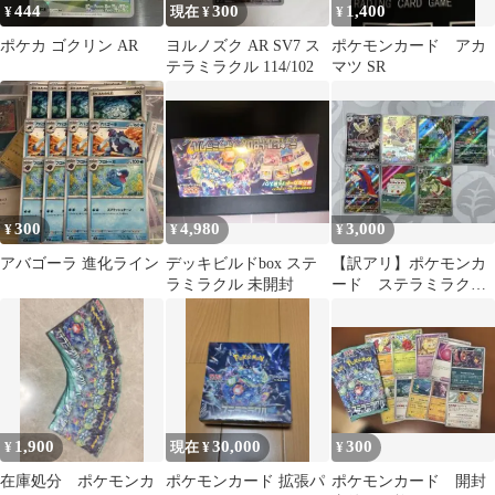
444
300
1,400
¥
現在 ¥
¥
ポケカ ゴクリン AR
ヨルノズク AR SV7 ス
ポケモンカード アカ
テラミラクル 114/102
マツ SR
300
4,980
3,000
¥
¥
¥
アバゴーラ 進化ライン
デッキビルドbox ステ
【訳アリ】ポケモンカ
ラミラクル 未開封
ード ステラミラクル/
楽園ドラゴーナ収録AR
まとめ
1,900
30,000
300
¥
現在 ¥
¥
在庫処分 ポケモンカ
ポケモンカード 拡張パ
ポケモンカード 開封