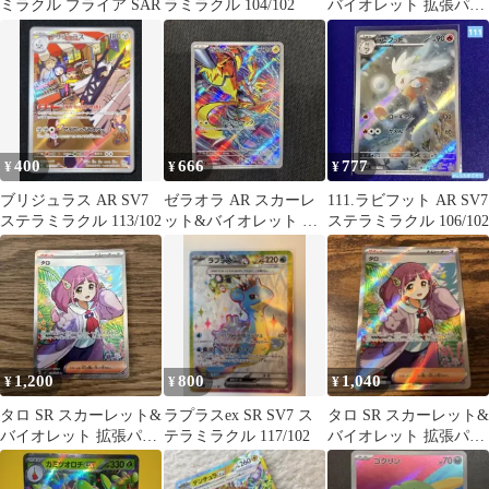
ミラクル ブライア SAR
ラミラクル 104/102
バイオレット 拡張パッ
ク ステラミラクル
124/1…
400
666
777
¥
¥
¥
ブリジュラス AR SV7
ゼラオラ AR スカーレ
111.ラビフット AR SV7
ステラミラクル 113/102
ット&バイオレット 拡
ステラミラクル 106/102
張パック ステラミラク
ル キラ …
1,200
800
1,040
¥
¥
¥
タロ SR スカーレット&
ラプラスex SR SV7 ス
タロ SR スカーレット&
バイオレット 拡張パッ
テラミラクル 117/102
バイオレット 拡張パッ
ク ステラミラクル キラ
ク ステラミラクル キラ
12…
12…