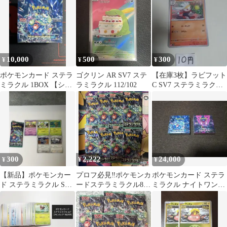
り)
10,000
500
300
¥
¥
¥
ポケモンカード ステラ
ゴクリン AR SV7 ステ
【在庫3枚】ラビフット
ミラクル 1BOX 【シュ
ラミラクル 112/102
C SV7 ステラミラクル
リンク無し ペリペリ有
017/102
り】
300
2,222
24,000
¥
¥
¥
【新品】ポケモンカー
プロフ必見‼️ポケモンカ
ポケモンカード ステラ
ド ステラミラクル SV7
ードステラミラクル8パ
ミラクル ナイトワンダ
5枚セット ヤドキング
ック
ラー 2BOX
他