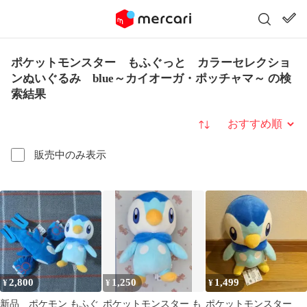
ポケットモンスター もふぐっと カラーセレクショ
ンぬいぐるみ blue～カイオーガ・ポッチャマ～ の検
索結果
並び替え
販売中のみ表示
2,800
1,250
1,499
¥
¥
¥
新品 ポケモン もふぐ
ポケットモンスター も
ポケットモンスター