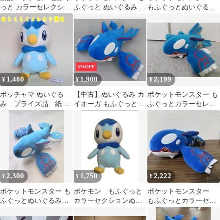
っと カラーセレクショ
ふぐっと ぬいぐるみ ポ
もふぐっとぬいぐるみ
ン カイオーガ ポッチ
ッチャマ
ポッチャマ
ャマ タグ付き
5%OFF
1,480
1,900
2,199
¥
¥
¥
ポッチャマ ぬいぐる
【中古】ぬいぐるみ カ
ポケットモンスター も
み プライズ品 紙タ
イオーガ もふぐっと カ
ふぐっとカラーセレク
グ付き ポケモン ポ
ラーセレクションぬい
ションがいくるみblue
ケットモンスター
ぐるみ blue～カイオー
カイオーガ
ガ・ポッチャマ～ 「ポ
ケットモンスター」
2,300
1,750
2,222
¥
¥
¥
ポケットモンスター も
ポケモン もふぐっと
ポケットモンスター
ふぐっとぬいぐるみカ
カラーセクションぬい
もふぐっとカラーセレ
ラーセレクション カイ
ぐるみblun〜カイオー
クションぬいぐるみ
オーガ
ガ・ポッチャマ〜
blue カイオーガ