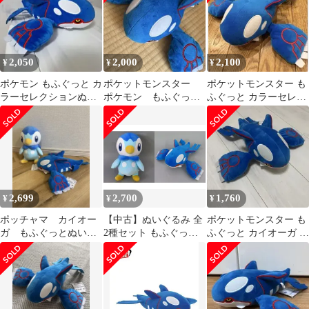
2,050
2,000
2,100
¥
¥
¥
ポケモン もふぐっと カ
ポケットモンスター
ポケットモンスター も
ラーセレクションぬい
ポケモン もふぐっと
ふぐっと カラーセレク
ぐるみ blue カイオー
ぬいぐるみ カイオー
ション ぬいぐるみ カイ
ガ
ガ
オーガ
2,699
2,700
1,760
¥
¥
¥
ポッチャマ カイオー
【中古】ぬいぐるみ 全
ポケットモンスター も
ガ もふぐっとぬいぐ
2種セット もふぐっと
ふぐっと カイオーガ ぬ
るみ セット
カラーセレクションぬ
いぐるみ
いぐるみ blue～カイオ
ーガ・ポッチャマ～
「ポケットモンスタ
ー」