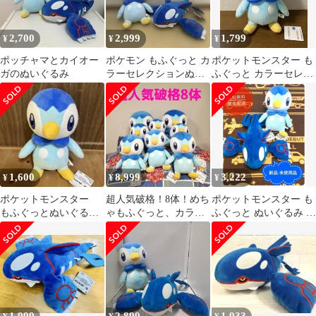
2,700
2,999
1,799
¥
¥
¥
ポッチャマとカイオー
ポケモン もふぐっと カ
ポケットモンスター も
ガのぬいぐるみ
ラーセレクションぬい
ふぐっと カラーセレク
ぐるみ カイオーガ ＆
ションぬいぐるみ ポッ
ポッチャマ
チャマ
1,600
8,999
3,222
¥
¥
¥
ポケットモンスター
超人気破格！8体！めち
ポケットモンスター も
もふぐっとぬいぐるみ
ゃもふぐっと、カラー
ふぐっと ぬいぐるみ カ
ポッチャマ【タグ付】
セレクション blueポ
イオーガ ポッチャマ
ッチャマ