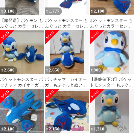
3,100
1,777
2,100
¥
¥
¥
【箱発送】ポケモン も
ポケットモンスター も
ポケットモンスター も
ふぐっと カラーセレク
ふぐっと カラーセレク
ふぐっとカラーセレク
ションぬいぐるみ カイ
ションぬいぐるみ カイ
ションがいくるみblue
オーガ
オーガ
カイオーガ
2,600
2,650
900
¥
¥
¥
ポケットモンスター ポ
ポッチャマ カイオー
【最終値下げ】ポケッ
ッチャマ カイオーガ ぬ
ガ もふぐっとぬいぐ
トモンスター もふぐっ
いぐるみ2体セット
るみ 2種セット
と ぬいぐるみ ポッチャ
マ
2,100
2,150
1,210
¥
¥
¥