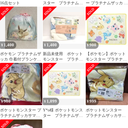
16点セット
スター プラチナムザ
ー プラチナムザッカ ブ
ッカ巾着付ブランケッ
ランケット ピカチュ
ト
ウ イーブイ
1,400
1,400
900
¥
¥
¥
ポケモン プラチナムザ
新品未使用 ポケット
【ポケモン】ポケット
ッカ 巾着付ブランケッ
モンスター プラチナ
モンスター プラチナム
ト イーブイ 未使用
ムザッカ カビゴン ブ
ザッカ サマーブランケ
ランケット
ット
980
1,099
999
¥
¥
¥
ポケットモンスター プ
Y*o様 ポケットモンス
ポケットモンスター
ラチナムザッカサマー
ター プラチナムザッ
プラチナムザッカサマ
ブランケット
カ サマーブランケッ
ーブランケット
ト ポケモン タ