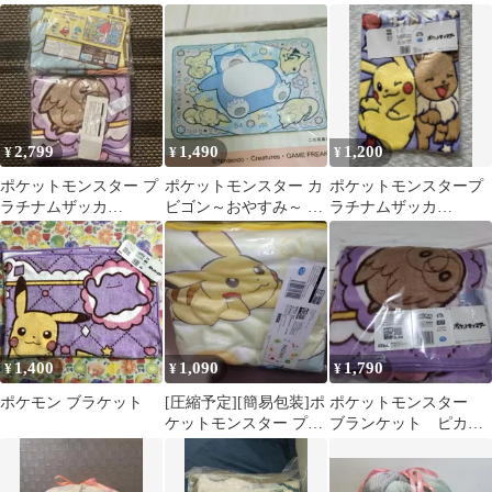
fuwa&hugブランケット
ト ピカチュウ＆イー
fuwa&hug ブランケット
モクロー
ブイ
新品未開封
2,799
1,490
1,200
¥
¥
¥
ポケットモンスター プ
ポケットモンスター カ
ポケットモンスタープ
ラチナムザッカ
ビゴン～おやすみ～ ブ
ラチナムザッカ
fuwa&hugブランケット
ランケット ひざかけ
fuwa&hugトートバッグ
2点セット
1,400
1,090
1,790
¥
¥
¥
ポケモン ブラケット
[圧縮予定][簡易包装]ポ
ポケットモンスター
ケットモンスター プラ
ブランケット ピカチ
チナムザッカサマーブ
ュウ&イーブイ
ランケット