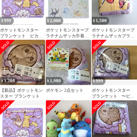
999
2,000
1,500
¥
¥
¥
ポケットモンスター
ポケットモンスタープ
ポケットモンスタープ
ブランケット ピカチ
ラチナムザッカ巾着付
ラチナムザッカブラン
ュウ イーブイ ポケ
ブランケット
ケット
モン ひざ掛け
1,200
1,980
999
¥
¥
¥
【新品】ポケットモン
ポケモン 2点セット
ポケットモンスター
スター ブランケット
ブランケット 〜ピカ
チュウ&イーブイ〜