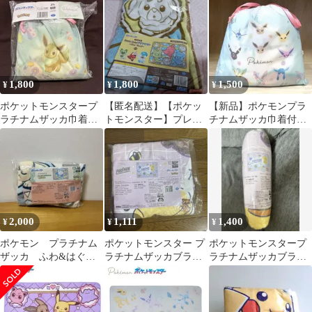
グ ピカチュウ
1,800
1,800
1,500
¥
¥
¥
ポケットモンスタープ
【匿名配送】【ポケッ
【新品】ポケモンプラ
ラチナムザッカ巾着付
トモンスター】プレミ
チナムザッカ巾着付き
ブランケットVer.1.5
アムfuwa＆hugブランケ
ブランケット
ット
2,000
1,111
1,400
¥
¥
¥
ポケモン プラチナム
ポケットモンスター プ
ポケットモンスタープ
ザッカ ふわ&はぐブ
ラチナムザッカブラン
ラチナムザッカブラン
ランケット
ケット SweetRetro ポケ
ケットSweetRetro
モン