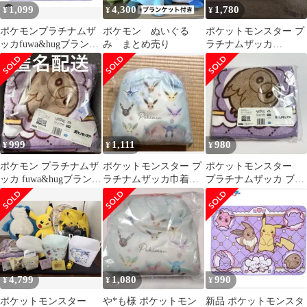
1,099
4,300
1,780
¥
¥
¥
ポケモンプラチナムザ
ポケモン ぬいぐる
ポケットモンスター プ
ッカfuwa&hugブランケ
み まとめ売り
ラチナムザッカ
ット
fuwa&hugブランケット
モクロー
999
1,111
980
¥
¥
¥
ポケモン プラチナムザ
ポケットモンスター プ
ポケットモンスター
ッカ fuwa&hugブランケ
ラチナムザッカ巾着付
プラチナムザッカ ブラ
ットピカチュウ&イー
ブランケット Ver.1.5
ンケット ピカチュウ
ブイ
イーブイ
4,799
1,080
990
¥
¥
¥
ポケットモンスター
や*も様 ポケットモン
新品 ポケットモンスタ