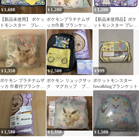
1,688
1,280
1,200
¥
¥
¥
【新品未使用】 ポケッ
ポケモンプラチナムザ
【新品未使用品】ポケ
トモンスター プレミ
ッカ巾着 ブランケッ
ットモンスター プレミ
ア fuwa ＆hug ブラン
ト イーブイ
アムfuwa&hugブランケ
ケット
ット
1,350
2,500
999
¥
¥
¥
ポケモン プラチナムザ
ポケモン リュックサッ
ポケットモンスター
ッカ 巾着付ブランケッ
ク マグカップ ブラ
fuwa&hugブランケット
ト イーブイ 冷房対策
ンケット
1,580
1,350
1,500
¥
¥
¥