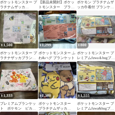
ポケットモンスター プ
【新品未開封】ポケッ
ポケモン プラチナムザ
ラチナムザッカ
トモンスター プラチ
ッカ巾着付 ブランケッ
fuwa&hugブランケット
ナムザッカ巾着付きブ
ト
モクロー
ランケット イーブイ
1,500
1,299
800
¥
¥
¥
ポケットモンスター プ
ポケットモンスター ふ
ポケットモンスター プ
ラチナザッカブランケ
わ&ハグ ブランケット
レミアムfuwa＆hugブラ
ット
ンケット Play Time！
1,333
1,300
1,555
¥
¥
¥
プレミアムブランケッ
ポケットモンスター
ポケットモンスター プ
ト ポケモン ピカチ
プラチナムザッカ
レミアムfuwa&hugブラ
ュウ ヒメグマ
fuwa&hug トートバッ
ンケット