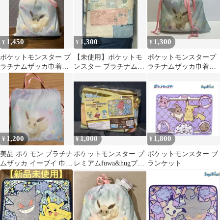
1,450
1,300
1,300
¥
¥
¥
ポケットモンスター プ
【未使用】ポケットモ
ポケットモンスタープ
ラチナムザッカ巾着付
ンスター プラチナムザ
ラチナムザッカ巾着付
ブランケットVer.1.5 イ
ッカ fuwa＆hugブラン
ブランケットVer.1.5 イ
ーブイ
ケット 〜おやすみ〜
ーブイ
1,200
1,000
1,800
¥
¥
¥
美品 ポケモン プラチナ
ポケットモンスター プ
ポケットモンスター ブ
ムザッカ イーブイ 巾着
レミアムfuwa&hugブラ
ランケット
袋付きブランケット プ
ンケット
ライズ