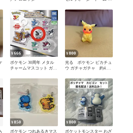
花畑で追いかけっこ
666
800
¥
¥
ケ
ポケモン 30周年 メタル
光る ポケモン ピカチュ
チャームマスコット ガチ
ウ ガチャガチャ 約4.5
ャ
センチ
850
800
¥
¥
あ
ポケモン つれあるきマス
ポケットモンスター わざ