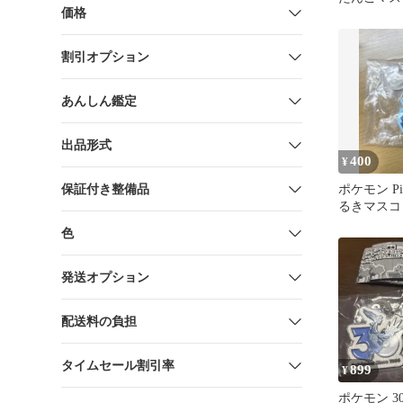
価格
割引オプション
あんしん鑑定
出品形式
400
¥
保証付き整備品
ポケモン Pix
るきマスコ
色
発送オプション
配送料の負担
タイムセール割引率
899
¥
ポケモン 3