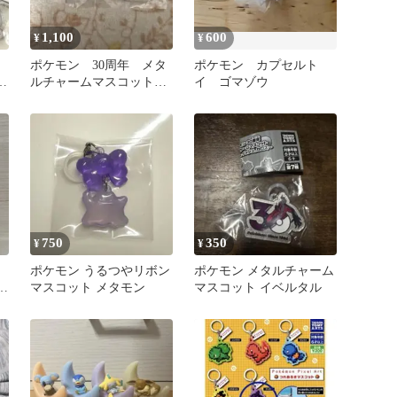
1,100
600
¥
¥
ポケモン 30周年 メタ
ポケモン カプセルト
シ
ルチャームマスコット
イ ゴマゾウ
ロ
レシラム ゼクロム
750
350
¥
¥
ポケモン うるつやリボン
ポケモン メタルチャーム
ア
マスコット メタモン
マスコット イベルタル