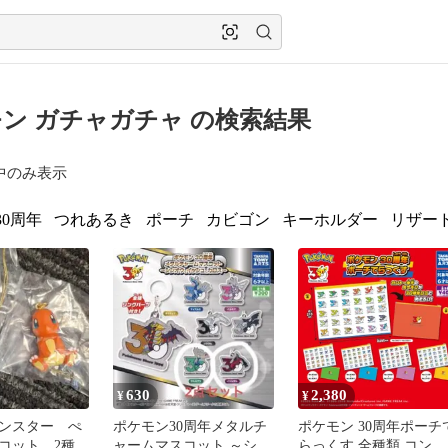
ン ガチャガチャ の検索結果
中のみ表示
30周年
つれあるき
ポーチ
カビゴン
キーホルダー
リザー
630
2,380
¥
¥
ンスター ぺ
ポケモン30周年メタルチ
ポケモン 30周年ポーチ
コット 2種
ャームマスコット ～シン
らっくす 全種類 コンプ