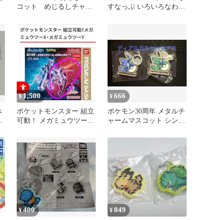
コット めじるしチャー
すなっぷ いろいろなわざ
ム ピカチュウ ゼニガ
Part 3
メ
1,500
666
¥
¥
ぺ
ポケットモンスター 組立
ポケモン30周年 メタルチ
ッ
可動！ メガミュウツーY
ャームマスコット シンオ
ガシャポン
ウ イッシュ カロス
400
849
¥
¥