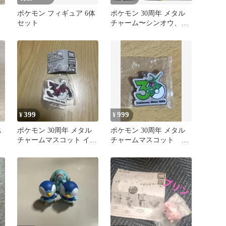
ポケモン フィギュア 6体
ポケモン 30周年 メタル
点
セット
チャーム〜シンオウ、イ
ッシュ、カロス〜 6種
セット
399
999
¥
¥
ス
ポケモン 30周年 メタル
ポケモン 30周年 メタル
チャームマスコット イベ
チャームマスコット め
ルタル
じるしアクセサリー レ
ックウザ