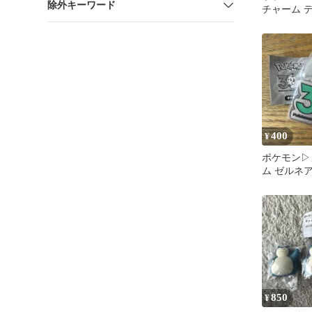
除外キーワード
チャーム 
チャ ２点
るし
400
¥
ポケモン▷
ム ゼルネ
850
¥