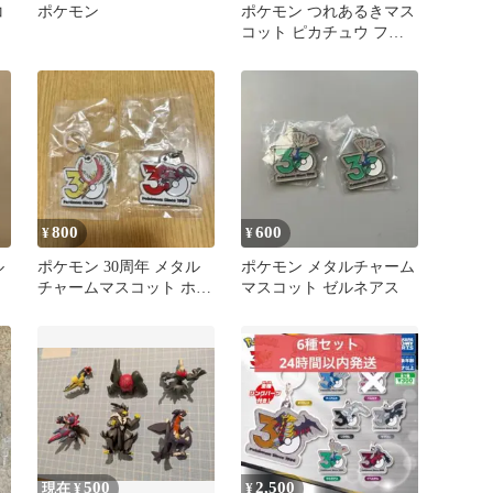
コ
ポケモン
ポケモン つれあるきマス
コット ピカチュウ フシ
ギダネ
800
600
¥
¥
ル
ポケモン 30周年 メタル
ポケモン メタルチャーム
チャームマスコット ホウ
マスコット ゼルネアス
ッ
オウ グラードン
500
2,500
現在 ¥
¥