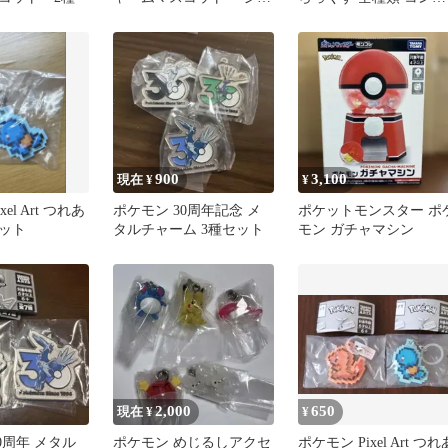
オウ、イッシュ、カロス
リート
～
900
3,100
現在 ¥
¥
el Art つれあ
ポケモン 30周年記念 メ
ポケットモンスター ポ
ット
タルチャーム 3種セット
モン ガチャマシン
2,000
650
現在 ¥
¥
0周年 メタル
ポケモン めじるしアクセ
ポケモン Pixel Art つれ