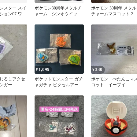
ンスター スイ
ポケモン30周年メタルチ
ポケモン 30周年 メタル
ション07 ワッ
ャーム シンオウイッシ
チャームマスコット 2
ュカロス ギラティナ
セット ディアルガ ゼル
ゼルネアス
ネアス
1,099
330
¥
¥
じるしアクセ
ポケットモンスター ガチ
ポケモン ぺたんこマ
ンガー
ャガチャ ピクセルアート
コット イーブイ
つれあるきマスコット 御
三家