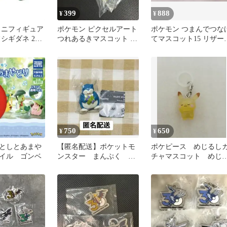
399
888
¥
¥
ミニフィギュア
ポケモン ピクセルアート
ポケモン つまんでつな
シギダネ 2体
つれあるきマスコット フ
てマスコット15 リザー
シギダネ
リザードン 3点セット
750
650
¥
¥
としとあまや
【匿名配送】ポケットモ
ポケピース めじるし
イル ゴンベ
ンスター まんぷく ぱ
チャマスコット めじ
くぱく マスコット4 カ
しアクセサリー ピカ
ビゴン
ュウ