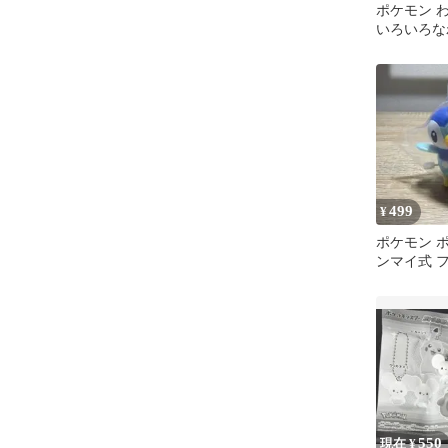
ポケモン 
いろいろなわざ
ビゴン２個
499
¥
ポケモン 
ンマイ式 
550
現在 ¥