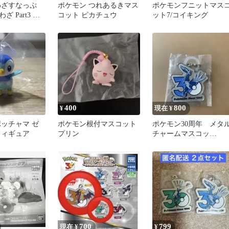
わざすなっぷ
ポケモン つれあるきマス
ポケモンフニットマス
 Part3 カ
コット ピカチュウ
ット7/コイキング
 ヌイコグマ
400
800
¥
現在 ¥
ポッチャマ ゼ
ポケモン根付マスコット
ポケモン30周年 メタ
フィギュア
プリン
チャームマスコッ
ト シンオウ イ
シュ ディアルガ
700
799
現在 ¥
¥