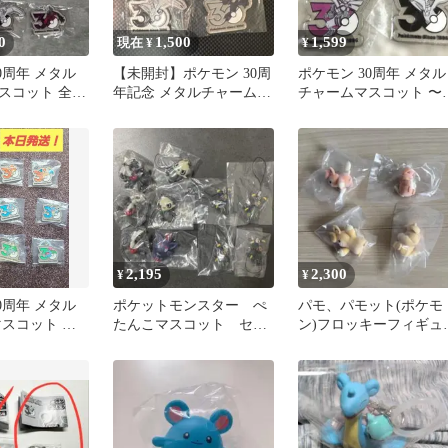
0
1,500
1,599
現在 ¥
¥
0周年 メタル
【未開封】ポケモン 30周
ポケモン 30周年 メタル
スコット 全7
年記念 メタルチャーム 3
チャームマスコット 〜
コンプリートセ
種セット
ンオウ、イッシュ、カ
ス〜
2,195
2,300
¥
¥
0周年 メタル
ポケットモンスター ぺ
パモ、パモット(ポケモ
マスコット コ
たんこマスコット セッ
ン)フロッキーフィギュ
セット 7種類
ト ガチャ
4種セット