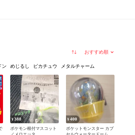
並び替え
ドン
めじるし
ピカチュウ
メタルチャーム
388
400
¥
¥
で
ポケモン根付マスコット
ポケットモンスター カプ
／メロエッタ
セルウォータードーム お