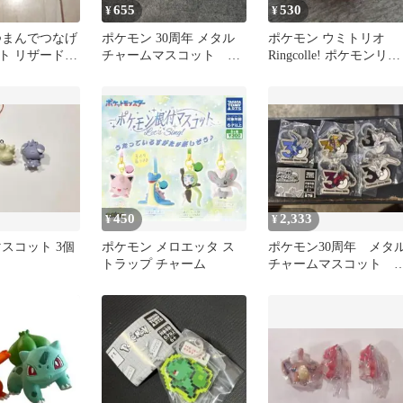
655
530
¥
¥
つまんでつなげ
ポケモン 30周年 メタル
ポケモン ウミトリオ
ト リザード
チャームマスコット ゼ
Ringcolle! ポケモンリン
ver.
ルネアス•イベルタル
グ カプセルトイ
450
2,333
¥
¥
スコット 3個
ポケモン メロエッタ ス
ポケモン30周年 メタ
トラップ チャーム
チャームマスコット 5
個セット