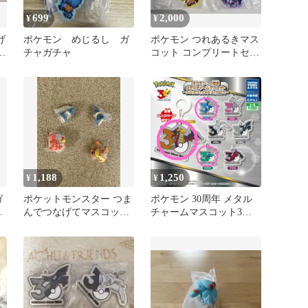
699
2,000
¥
¥
げ
ポケモン めじるし ガ
ポケモン つれあるきマス
ド
チャガチャ
コット コンプリートセッ
ト
1,188
1,250
¥
¥
ガ
ポケットモンスター つま
ポケモン 30周年 メタル
る
んでつなげてマスコット
チャームマスコット3種
チ
15 ガチャ4個セット
セット