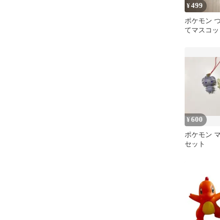
499
¥
ポケモン 
てマスコッ
ン カニカン
600
¥
ポケモン マ
セット