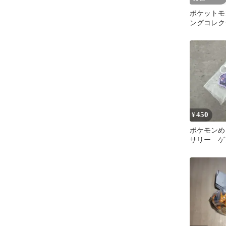
ポケットモ
ングコレク
カネズミ
450
¥
ポケモンめ
サリー ゲ