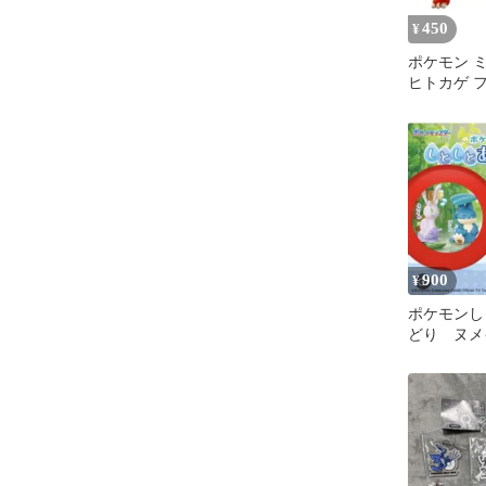
450
¥
ポケモン 
ヒトカゲ フ
セット
900
¥
ポケモンし
どり ヌメ