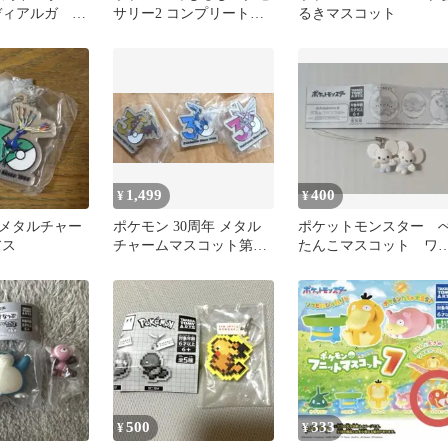
ディアルガ ガ
サリー2 コンプリートセ
るきマスコット
セット めじ
ット
1,499
400
¥
¥
メタルチャー
ポケモン 30周年 メタル
ポケットモンスター 
アス
チャームマスコット第3
たんこマスコット ワ
弾 シンオウ全3種
カネズミ
500
333
¥
¥