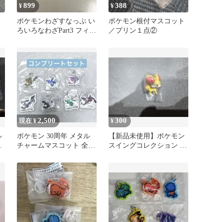
899
388
¥
¥
ポケモンわざすなっぷ い
ポケモン根付マスコット
ろいろなわざPart3 フィギ
／プリン１点②
ュア 3点セット
2,500
300
現在 ¥
¥
ル
ポケモン 30周年 メタル
【新品未使用】ポケモン
チャームマスコット 全7
スイングコレクション タ
種セット コンプリートセ
イプファイア フォッコ
ット